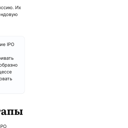
ссию. Их
ондовую
ие IPO
ривать
образно
цессе
овать
тапы
IPO