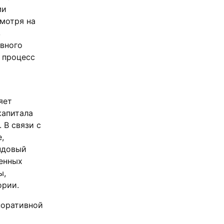
ми
мотря на
з
вного
 процесс
яет
капитала
 В связи с
,
ндовый
ценных
ы,
ории.
поративной