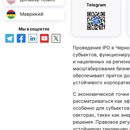
Telegram
Маврикий
Мы в соцсетях
Проведение IPO в Черно
субъектов, функционир
и нацеленных на регио
масштабирование бизнес-
обеспечивает приток д
устойчивого корпорати
С экономической точки 
рассматриваться как э
особенно для субъектов
секторах, таких как эн
решения. Правовое рег
устойчивую тенденцию к