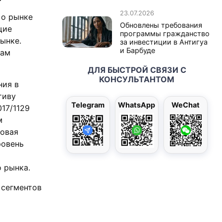
23.07.2026
 о рынке
Обновлены требования
щие
программы гражданство
ынке.
за инвестиции в Антигуа
и Барбуде
гам
ДЛЯ БЫСТРОЙ СВЯЗИ С
КОНСУЛЬТАНТОМ
ния в
тиву
Telegram
WhatsApp
WeChat
017/1129
м
вовая
ровень
 рынка.
 сегментов