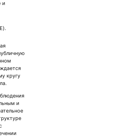
 и
E).
ая
публичную
нном
ождается
му кругу
ла.
облюдения
льным и
зательное
труктуре
с
ечении