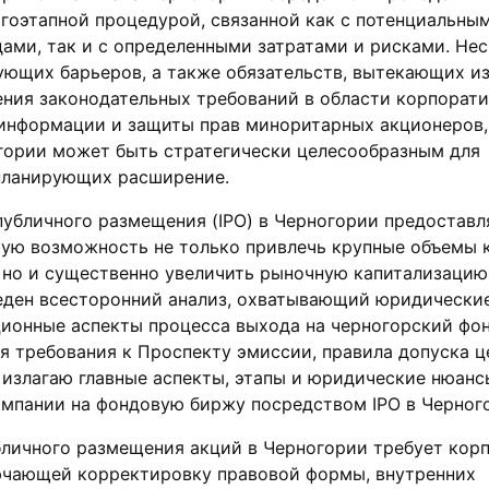
гоэтапной процедурой, связанной как с потенциальны
ми, так и с определенными затратами и рисками. Нес
ующих барьеров, а также обязательств, вытекающих и
ния законодательных требований в области корпорати
 информации и защиты прав миноритарных акционеров,
огории может быть стратегически целесообразным для
планирующих расширение.
убличного размещения (IPO) в Черногории предоставл
кую возможность не только привлечь крупные объемы 
 но и существенно увеличить рыночную капитализацию.
еден всесторонний анализ, охватывающий юридические
ционные аспекты процесса выхода на черногорский фо
ая требования к Проспекту эмиссии, правила допуска 
 излагаю главные аспекты, этапы и юридические нюанс
омпании на фондовую биржу посредством IPO в Черног
бличного размещения акций в Черногории требует кор
ючающей корректировку правовой формы, внутренних