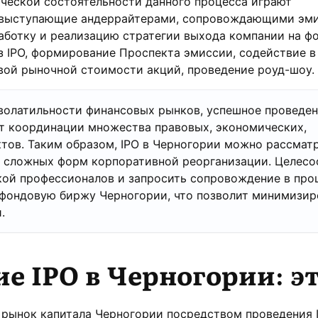
ческой состоятельности данного процесса играют
 выступающие андеррайтерами, сопровождающими эми
аботку и реализацию стратегии выхода компании на ф
 IPO, формирование Проспекта эмиссии, содействие в
вой рыночной стоимости акций, проведение роуд-шоу.
волатильности финансовых рынков, успешное проведен
т координации множества правовых, экономических,
тов. Таким образом, IPO в Черногории можно рассмат
е сложных форм корпоративной реорганизации. Целесо
кой профессионалов и запросить сопровождение в про
 фондовую биржу Черногории, что позволит минимизир
.
е IPO в Черногории: э
 рынок капитала Черногории посредством проведения 