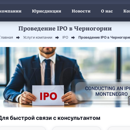
 компании
Юрисдикции
Новости
О нас
Ко
Проведение IPO в Черногории
Главная
Услуги компании
IPO
Проведение IPO в Черногори
Для быстрой связи с консультантом