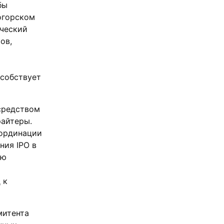
бы
огорском
ический
ов,
особствует
средством
райтеры.
оординации
ния IPO в
ью
 к
митента