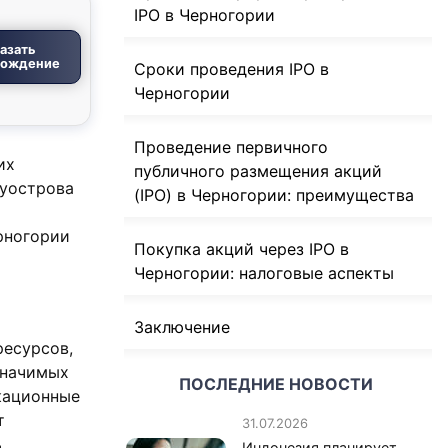
IPO в Черногории
азать
вождение
Сроки проведения IPO в
Черногории
Проведение первичного
их
публичного размещения акций
луострова
(IPO) в Черногории: преимущества
ерногории
Покупка акций через IPO в
Черногории: налоговые аспекты
Заключение
ресурсов,
значимых
ПОСЛЕДНИЕ НОВОСТИ
икационные
т
31.07.2026
,
Индонезия планирует