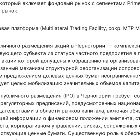
который включает фондовый рынок с сегментами Prime
 рынок.
я платформа (Multilateral Trading Facility, сокр. MTP M
бличного размещения акций в Черногории — комплексн
ующего субъекта из статуса частного предприятия в 
 акции которой допущены к обращению на организова
казанный механизм структурной реорганизации сопров
 предложением долевых ценных бумаг неограниченно
дует целью мобилизацию значительных объемов капита
публичного размещения (IPO) в Черногории требует с
 регуляторных предписаний, предусмотренных национа
ательствами в области рынков капитала, включая обя
ей информации о финансовом положении эмитента, с
ьств, корпоративном управлении, рисках, сопряженных 
тствующие ценные бумаги. Существенную роль в обесп