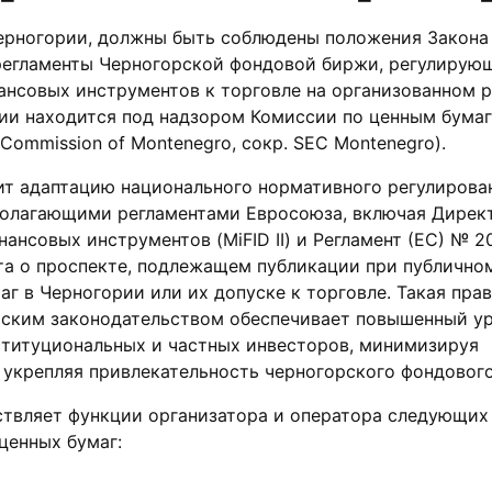
Черногории, должны быть соблюдены положения Закона
 регламенты Черногорской фондовой биржи, регулирую
ансовых инструментов к торговле на организованном р
рии находится под надзором Комиссии по ценным бума
e Commission of Montenegro, сокр. SEC Montenegro).
ит адаптацию национального нормативного регулирова
полагающими регламентами Евросоюза, включая Дирек
ансовых инструментов (MiFID II) и Регламент (ЕС) № 2
та о проспекте, подлежащем публикации при публично
г в Черногории или их допуске к торговле. Такая пра
йским законодательством обеспечивает повышенный у
ституциональных и частных инвесторов, минимизируя
укрепляя привлекательность черногорского фондового
ствляет функции организатора и оператора следующих
ценных бумаг: