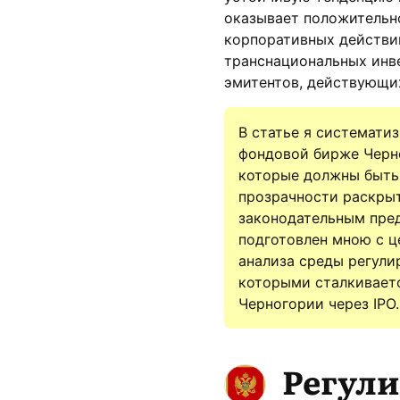
оказывает положительно
корпоративных действи
транснациональных инве
эмитентов, действующи
В статье я системати
фондовой бирже Черно
которые должны быть 
прозрачности раскры
законодательным пре
подготовлен мною с ц
анализа среды регули
которыми сталкиваетс
Черногории через IPO.
Регули