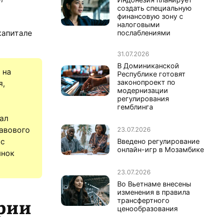
создать специальную
финансовую зону с
налоговыми
капитале
послаблениями
31.07.2026
В Доминиканской
 на
Республике готовят
законопроект по
я,
модернизации
регулирования
гемблинга
ал
авового
23.07.2026
 с
Введено регулирование
онлайн-игр в Мозамбике
ынок
23.07.2026
Во Вьетнаме внесены
изменения в правила
ории
трансфертного
ценообразования