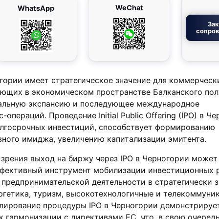
WeChat
WhatsApp
Зак
сопро
гории имеет стратегическое значение для коммерческ
ующих в экономическом пространстве Балканского по
нальную экспансию и последующее международное
операций. Проведение Initial Public Offering (IPO) в Ч
олгосрочных инвестиций, способствует формированию
вного имиджа, увеличению капитализации эмитента.
зрения выход на биржу через IPO в Черногории может
ффективный инструмент мобилизации инвестиционных 
 предпринимательской деятельности в стратегически 
ергетика, туризм, высокотехнологичные и телекоммун
улирование процедуры IPO в Черногории демонстрируе
 гармонизации с директивами ЕС, что, в свою очередь