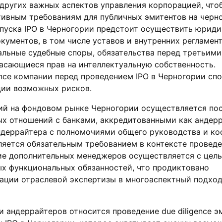
других важных аспектов управления корпорацией, что
тивным требованиям для публичных эмитентов на черн
апуска IPO в Черногории предстоит осуществить юрид
кументов, в том числе уставов и внутренних регламент
льные судебные споры, обязательства перед третьими
асающиеся прав на интеллектуальную собственность.
ence компании перед проведением IPO в Черногории сп
ии возможных рисков.
ий на фондовом рынке Черногории осуществляется по
ых отношений с банками, аккредитованными как андер
ндеррайтера с полномочиями общего руководства и к
ляется обязательным требованием в контексте проведе
ие дополнительных менеджеров осуществляется с цел
ых функциональных обязанностей, что продиктовано
ации отраслевой экспертизы в многоаспектный подход
и андеррайтеров относится проведение due diligence э