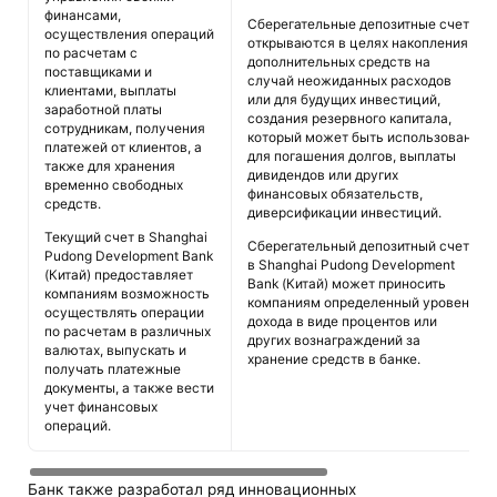
финансами,
Сберегательные депозитные счета
осуществления операций
открываются в целях накопления
по расчетам с
дополнительных средств на
поставщиками и
случай неожиданных расходов
клиентами, выплаты
или для будущих инвестиций,
заработной платы
создания резервного капитала,
сотрудникам, получения
который может быть использован
платежей от клиентов, а
для погашения долгов, выплаты
также для хранения
дивидендов или других
временно свободных
финансовых обязательств,
средств.
диверсификации инвестиций.
Текущий счет в Shanghai
Сберегательный депозитный счет
Pudong Development Bank
в Shanghai Pudong Development
(Китай) предоставляет
Bank (Китай) может приносить
компаниям возможность
компаниям определенный уровень
осуществлять операции
дохода в виде процентов или
по расчетам в различных
других вознаграждений за
валютах, выпускать и
хранение средств в банке.
получать платежные
документы, а также вести
учет финансовых
операций.
Банк также разработал ряд инновационных