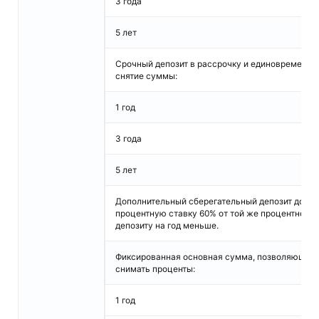
3 года
5 лет
Срочный депозит в рассрочку и единовременно
снятие суммы:
1 год
3 года
5 лет
Дополнительный сберегательный депозит до во
процентную ставку 60% от той же процентной с
депозиту на год меньше.
Фиксированная основная сумма, позволяющая
снимать проценты:
1 год