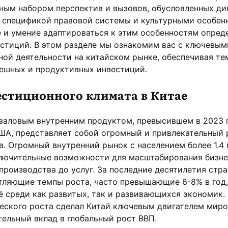
ьным набором перспектив и вызовов, обусловленных д
 спецификой правовой системы и культурными особен
 и умение адаптироваться к этим особенностям опред
стиций. В этом разделе мы ознакомим вас с ключевым
ной деятельности на китайском рынке, обеспечивая т
пешных и продуктивных инвестиций.
стиционного климата в Китае
валовым внутренним продуктом, превысившем в 2023 г
ША, представляет собой огромный и привлекательный 
. Огромный внутренний рынок с населением более 1.4
ключительные возможности для масштабирования бизне
 производства до услуг. За последние десятилетия стра
тляющие темпы роста, часто превышающие 6-8% в год,
ё среди как развитых, так и развивающихся экономик.
еского роста сделал Китай ключевым двигателем мир
тельный вклад в глобальный рост ВВП.