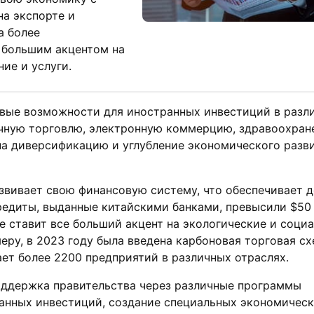
на экспорте и
а более
 большим акцентом на
ие и услуги.
овые возможности для иностранных инвестиций в разл
ичную торговлю, электронную коммерцию, здравоохран
на диверсификацию и углубление экономического разв
звивает свою финансовую систему, что обеспечивает д
кредиты, выданные китайскими банками, превысили $50
е ставит все больший акцент на экологические и соци
меру, в 2023 году была введена карбоновая торговая сх
ает более 2200 предприятий в различных отраслях.
поддержка правительства через различные программы
анных инвестиций, создание специальных экономическ