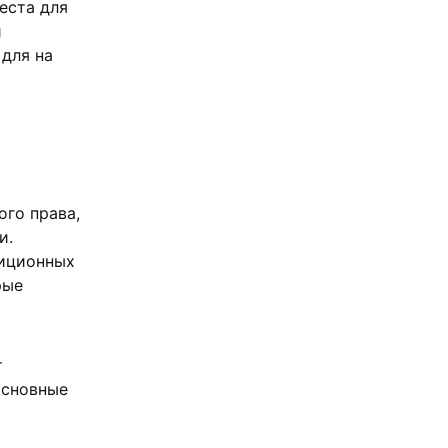
еста для
й
для на
ого права,
и.
тиционных
рые
т
основные