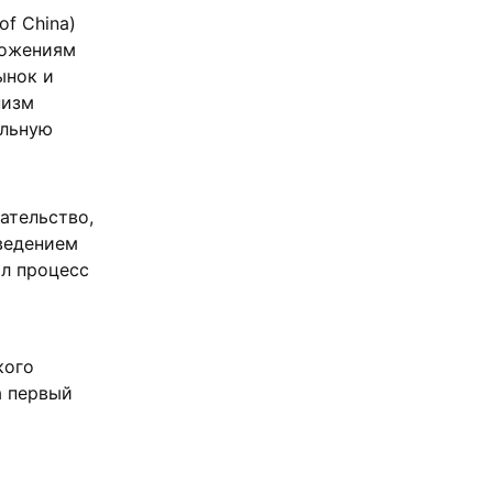
of China)
ложениям
ынок и
низм
альную
ательство,
введением
ил процесс
кого
а первый