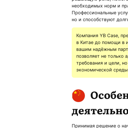
необходимых норм и пра
Профессиональные услуг
но и способствуют долг
Компания YB Case, пр
в Китае до помощи в 
вашим надёжным партн
позволяет не только 
требования и цели, н
экономической среды
Особе
деятельно
Принимая решение о нач