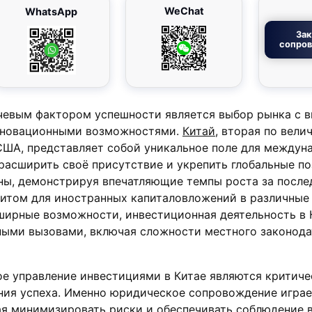
WeChat
WhatsApp
Зак
сопро
чевым фактором успешности является выбор рынка с 
нновационными возможностями.
Китай
, вторая по вели
США, представляет собой уникальное поле для междун
асширить своё присутствие и укрепить глобальные по
ны, демонстрируя впечатляющие темпы роста за после
нитом для иностранных капиталовложений в различные 
ширные возможности, инвестиционная деятельность в 
ными вызовами, включая сложности местного законода
ое управление инвестициями в Китае являются критич
ния успеха. Именно юридическое сопровождение играе
я минимизировать риски и обеспечивать соблюдение 