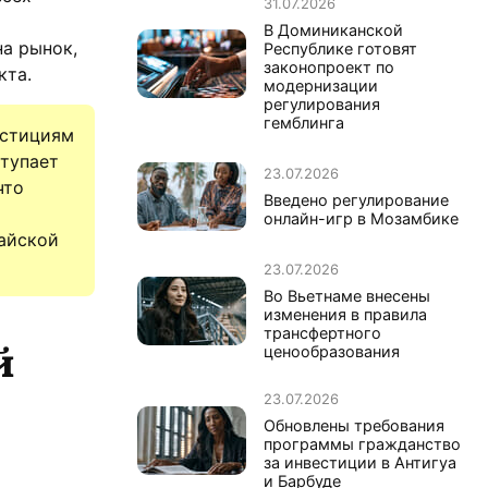
31.07.2026
В Доминиканской
на рынок,
Республике готовят
законопроект по
кта.
модернизации
регулирования
гемблинга
естициям
ступает
23.07.2026
что
Введено регулирование
онлайн-игр в Мозамбике
тайской
23.07.2026
Во Вьетнаме внесены
изменения в правила
трансфертного
й
ценообразования
23.07.2026
Обновлены требования
программы гражданство
за инвестиции в Антигуа
и Барбуде