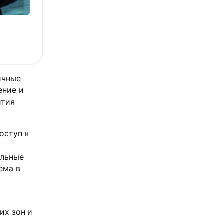
ичные
ение и
ития
оступ к
альные
ема в
их зон и