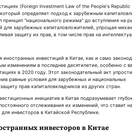
ициях (Foreign Investment Law of the People's Republic 
, который определяет подход к зарубежным капиталов
ил принцип "национального режима" до вступления на р
й для зарубежных капиталовложителей, упрощая меха
ливая защиту их прав, в том числе прав на интеллекту
 иностранных инвестиций в Китае, как и само законод
ым изменениям в последнее десятилетие, особенно с 
тициях в 2020 году. Этот законодательный акт упрост
чив равные условия для зарубежных и национальных
 защиту прав капиталовкладчиков из других стран.
вестиционных инициатив в Китае подразумевает глубо
постоянного отслеживания их изменений, что ставит н
 для инвесторов в Китайской Республике.
остранных инвесторов в Китае