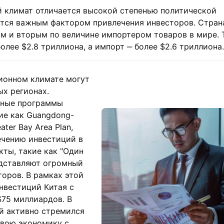
й климат отличается высокой степенью политической
ется важным фактором привлечения инвесторов. Стран
 и вторым по величине импортером товаров в мире. Т
олее $2.8 триллиона, а импорт ‒ более $2.6 триллиона.
ионном климате могут
ых регионах.
ьные программы
ие как Guangdong-
ter Bay Area Plan,
ечению инвестиций в
кты, такие как "Один
редставляют огромный
торов. В рамках этой
нвестиций Китая с
$75 миллиардов. В
й активно стремился
свою экономику с