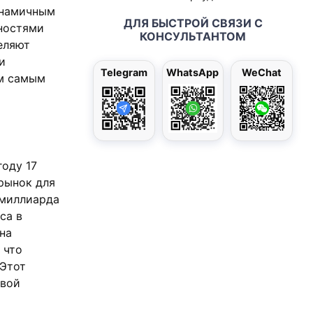
инамичным
ДЛЯ БЫСТРОЙ СВЯЗИ С
ностями
КОНСУЛЬТАНТОМ
еляют
и
Telegram
WhatsApp
WeChat
ем самым
оду 17
рынок для
 миллиарда
са в
на
 что
 Этот
овой