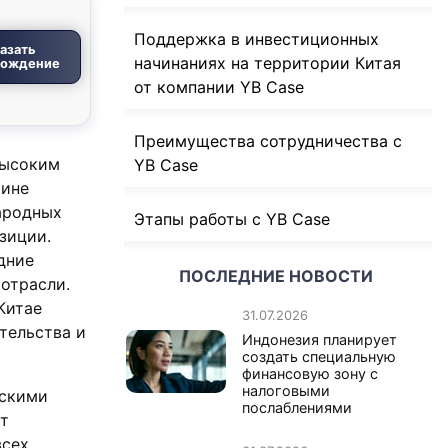
Поддержка в инвестиционных
азать
начинаниях на территории Китая
вождение
от компании YB Case
Преимущества сотрудничества с
высоким
YB Case
чине
ародных
Этапы работы с YB Case
зиции.
дние
ПОСЛЕДНИЕ НОВОСТИ
отрасли.
Китае
31.07.2026
тельства и
Индонезия планирует
создать специальную
финансовую зону с
налоговыми
ескими
послаблениями
т
всех