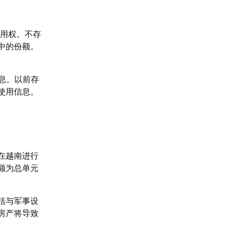
使用权。不存
中的份额。
信息。以前存
使用信息。
在越南进行
额为总单元
括与军事设
房产将导致