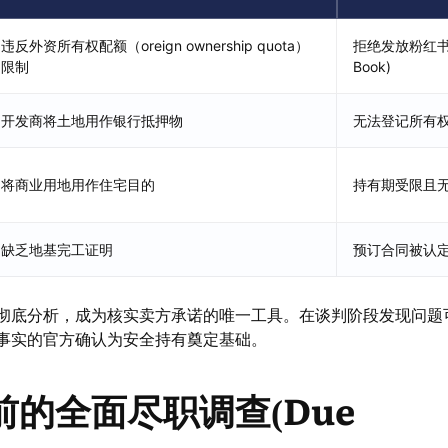
违反外资所有权配额（oreign ownership quota）
拒绝发放粉红书(
限制
Book)
开发商将土地用作银行抵押物
无法登记所有
将商业用地用作住宅目的
持有期受限且
缺乏地基完工证明
预订合同被认
彻底分析，成为核实卖方承诺的唯一工具。在谈判阶段发现问题
事实的官方确认为安全持有奠定基础。
的全面尽职调查(Due