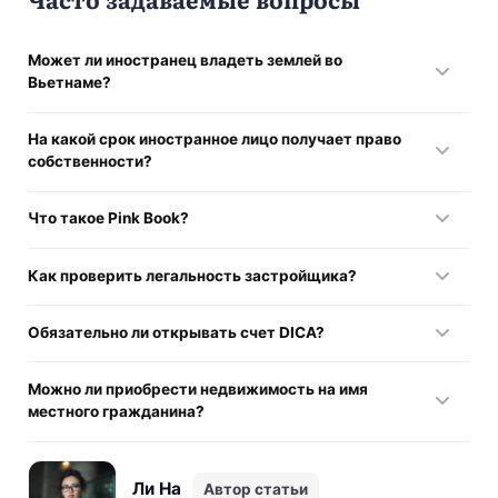
Может ли иностранец владеть землей во
Вьетнаме?
Нет. Земля является собственностью государства,
На какой срок иностранное лицо получает право
иностранцам доступно только право пользования (LUR).
собственности?
Стандартный период владения для физических лиц
Что такое Pink Book?
составляет 50 лет с возможностью пролонгации.
Это главный документ, подтверждающий право владения
Как проверить легальность застройщика?
строением и право пользования земельным участком.
Необходимо изучить Investment Approval, разрешение на
Обязательно ли открывать счет DICA?
строительство и официальное письмо от Департамента
строительства.
Да. Все транзакции по оплате недвижимости
Можно ли приобрести недвижимость на имя
иностранцем должны проходить через этот специальный
местного гражданина?
инвестиционный счет.
Это создает риск полной потери контроля над активом,
так как закон защищает только номинального владельца.
Ли На
Автор статьи