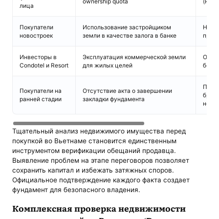
ownership quota
(Pink
лица
Покупатели
Использование застройщиком
Нево
новостроек
земли в качестве залога в банке
прав
Инвесторы в
Эксплуатация коммерческой земли
Огра
Condotel и Resort
для жилых целей
без п
Приз
Покупатели на
Отсутствие акта о завершении
брон
ранней стадии
закладки фундамента
неде
Тщательный анализ недвижимого имущества перед
покупкой во Вьетнаме становится единственным
инструментом верификации обещаний продавца.
Выявление проблем на этапе переговоров позволяет
сохранить капитал и избежать затяжных споров.
Официальное подтверждение каждого факта создает
фундамент для безопасного владения.
Комплексная проверка недвижимости