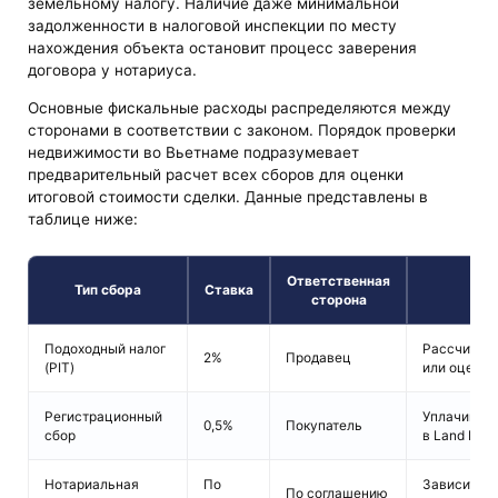
земельному налогу. Наличие даже минимальной
задолженности в налоговой инспекции по месту
нахождения объекта остановит процесс заверения
договора у нотариуса.
Основные фискальные расходы распределяются между
сторонами в соответствии с законом. Порядок проверки
недвижимости во Вьетнаме подразумевает
предварительный расчет всех сборов для оценки
итоговой стоимости сделки. Данные представлены в
таблице ниже:
Ответственная
Тип сбора
Ставка
сторона
Подоходный налог
Рассчитыва
2%
Продавец
(PIT)
или оценоч
Регистрационный
Уплачивает
0,5%
Покупатель
сбор
в Land Regis
Нотариальная
По
Зависит от
По соглашению