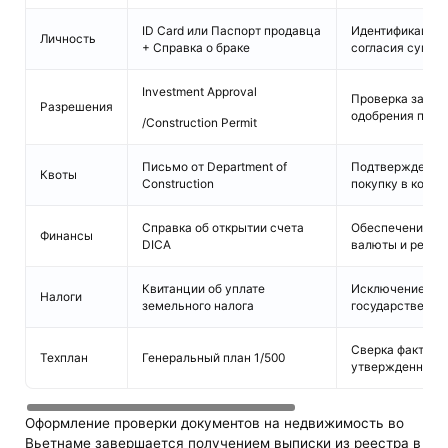
ID Card или Паспорт продавца
Идентификация 
Личность
+ Справка о браке
согласия супруг
Investment Approval
Проверка закон
Разрешения
одобрения прое
/Construction Permit
Письмо от Department of
Подтверждение 
Квоты
Construction
покупку в конк
Справка об открытии счета
Обеспечение ле
Финансы
DICA
валюты и репат
Квитанции об уплате
Исключение зад
Налоги
земельного налога
государственн
Сверка фактиче
Техплан
Генеральный план 1/500
утвержденным 
Оформление проверки документов на недвижимость во
Вьетнаме завершается получением выписки из реестра в