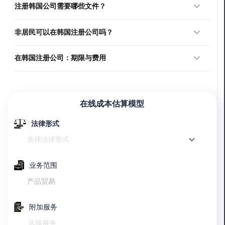
注册韩国公司需要哪些文件？
您需要提交以下文件：
非居民可以在韩国注册公司吗？
拟设立企业名称；
外国个人可在符合法律要求的情况下在韩国开展业务。
在韩国注册公司：期限与费用
公司章程；
如果您对在韩国注册公司的费用及办理成本感兴趣，请联系 YB
Case 专家预约咨询。
计划开展活动的说明；
在线成本估算模型
注册地址证明；
法律形式
选择法律形式
资本信息；
业务范围
董事及创始人信息。
产品贸易
需注意，上述清单并非最终清单，监管机构可能要求其他文
件。
附加服务
选择服务