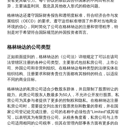
资者更具吸引力。每个协议的条款因合作国家的不同而有所差
异，主要涵盖利润、股息及其他收入形式的税收问题。
格林纳达还遵守国际财务报告和透明度标准，符合经济合作与发
展组织（OECD）的要求。遵守这些标准增强了外界对当地商业
环境的信心，同时简化了公司在格林纳达的注册和管理程序，特
别是对于希望符合国际规范的外国投资者而言。
格林纳达的公司类型
正如前面提到的，格林纳达的《公司法》详细规定了可以在该司
法管辖区注册的各种公司类型。主要形式包括私营公司、上市公
司、外国公司和非营利组织。在格林纳达每种类型的法律实体在
组织结构、注册要求和财务责任方面都有其独特的特点，以适应
不同的商业目标。
格林纳达的私营公司适合少数股东群体，并且限制了股票转让的
能力。此类公司股东人数最多为50人，不允许公开发行股票。私
营公司为其参与者提供了更多的控制权和隐私。在格林纳达注册
私营公司时，需要提交列出发行股票类别和数量的章程，并在国
家公司登记处完成注册。公司的名称中必须包含“Limited”或其缩
写，以表明其为有限责任公司。从税务角度看，私营公司与上市
公司适用相同的公司税率，但其在管理内部事务方面有更多的自