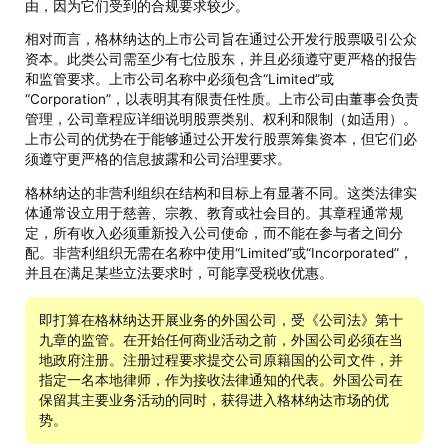
由，因为它们受到的合规要求较少。
相对而言，格林纳达的上市公司旨在通过公开发行股票吸引公众
资本。此类公司需至少有七位股东，并且必须遵守更严格的报告
和监管要求。上市公司名称中必须包含“Limited”或
“Corporation”，以表明其有限责任性质。上市公司由董事会负责
管理，公司章程应详细说明股票类别、权利和限制（如适用）。
上市公司的优势在于能够通过公开发行股票筹集资本，但它们必
须遵守更严格的信息披露和公司治理要求。
格林纳达的非营利组织在结构和目标上有显著不同。这类法律实
体通常设立用于慈善、宗教、教育或社会目的。其章程通常规
定，所有收入必须重新投入公司使命，而不能在参与者之间分
配。非营利组织无需在名称中使用“Limited”或“Incorporated”，
并且在满足某些立法要求时，可能享受税收优惠。
即打算在格林纳达开展业务的外国公司，受《公司法》第十
九章的监管。在开始任何商业活动之前，外国公司必须在当
地政府注册。注册过程要求提交公司原籍国的公司文件，并
指定一名本地律师，作为接收法律通知的代表。外国公司在
保留其主要业务活动的同时，获得进入格林纳达市场的优
势。