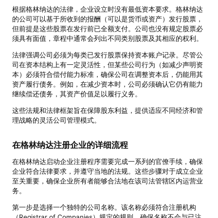
根据格林纳达的法律，企业设立时没有最低资本要求。格林纳达
的公司可以基于所收到的报酬（可以是货币或资产）发行股票，
但前提是这些股票在发行前已全额支付。公司也没有规定股票必
须具有面值，章程中通常会列出不同类别股票及其相应的权利。
法律强调公司必须为每类已发行股票保持资本账户记录。尽管公
司在资本结构上有一定灵活性，但某些公司行为（如减少声明资
本）必须符合偿付能力标准，确保公司在调整资本后，仍能用其
资产履行债务。例如，在减少资本时，公司必须确认它仍有能力
继续偿还债务，其资产价值足以履行义务。
这些法规和法律框架旨在保障股东利益，提供适应不同经济和管
理战略的灵活公司管理模式。
在格林纳达注册企业的详细流程
在格林纳达启动企业注册程序需要完成一系列的官僚手续，确保
企业符合法律要求，并遵守当地的法规。这些步骤对于成立企业
至关重要，确保企业所有者能够合法地在该司法管辖区内运营业
务。
第一步是选择一个独特的公司名称。该名称必须符合注册机构
（Registrar of Companies）规定的规则，确保名称不会与已注