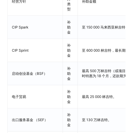
经营方针
补助金额
类
型
补
CIP Spark
助
至 150 000 马来西亚林吉特，为
金
补
CIP Sprint
助
至 600 000 林吉特，最长期限为
金
补
最高 500 万林吉特（或项目总
启动创业基金（BSF）
助
时特惠为 18 个月，还款期为 5 
金
补
电子贸易
助
最高 25 000 林吉特。
金
补
出口服务基金 （SEF）
助
至 130 万林吉特。
金