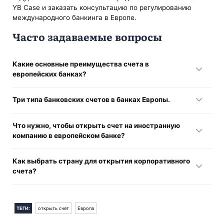
YB Case и заказать консультацию по регулированию
международного банкинга в Европе.
Часто задаваемые вопросы
Какие основные преимущества счета в
европейских банках?
После открытия счета на компанию в банке Европы, вам
Три типа банковских счетов в банках Европы.
станут доступны следующие выгоды:
В зависимости от поставленных целей вашей компании,
Что нужно, чтобы открыть счет на иностранную
Мультивалютные счета.
вы можете открыть один из трех типов счетов в Европе:
компанию в европейском банке?
Легкость расчетов за границей с партнерами,
Депозитный или сберегательный.
Перечень необходимых документом следует уточнить в
поставщиками и заказчиками.
Как выбрать страну для открытия корпоративного
каждом конкретном банке. Обычно банки запрашивают:
счета?
Инвестиционный.
Надежность и удобство европейских расчетных
Свидетельство о регистрации.
Если вы хотите открыть счет в банке Европы, можете
счетов.
Расчетный.
обратить внимание на банки таких европейских стран:
ТЕГИ:
открыть счет
Европа
Устав.
Удаленное управление финансами.
Чехия
.