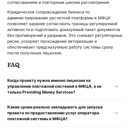
согласованиям и повторным циклам рассмотрения.
Юридическое сопровождение бизнеса по
администрированию расчетной платформы в МФЦА
позволяет заранее согласовать границы регулируемой
активности и подготовить доказуемый пакет документов
без противоречий и разрывов. Это снижает регуляторные
риски, ускоряет прохождение авторизации и
обеспечивает предсказуемую работу системы сразу
после получения лицензии.
FAQ
Когда проекту нужна именно лицензия на
управление платежной системой в МФЦА, а не
только Providing Money Services?
Отдельный разрешительный документ требуется в тех
Какие сроки реально закладывать для запуска
случаях, когда компания не просто выполняет переводы
проекта по предоставлению услуг оператора
средств или иные транзакции для клиентов, а формирует
платежной системы в МФЦА?
и администрирует инфраструктуру, в рамках которой
такие операции совершаются третьими лицами.
На практике запуск проекта целесообразно планировать