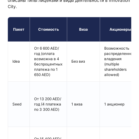
описаны типы лицензий и виды деятельности в Innovation
City.
Пакет
Стоимость
Виза
Акционеры
От 6 600 AED/
Возможность
год (оплата
распределенного
возможна в 4
владения
Idea
Без виз
беспроцентных
(multiple
платежа по 1
shareholders
650 AED)
allowed)
От 13 200 AED/
Seed
год (4 платежа
1 виза
1 акционер
по 3 300 AED)
От 15 400 AED/