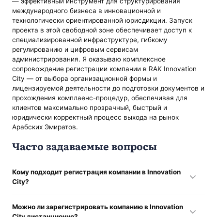
— эффективный инструмент для структурирования
международного бизнеса в инновационной и
технологически ориентированной юрисдикции. Запуск
проекта в этой свободной зоне обеспечивает доступ к
специализированной инфраструктуре, гибкому
регулированию и цифровым сервисам
администрирования. Я оказываю комплексное
сопровождение регистрации компании в RAK Innovation
City — от выбора организационной формы и
лицензируемой деятельности до подготовки документов и
прохождения комплаенс-процедур, обеспечивая для
клиентов максимально прозрачный, быстрый и
юридически корректный процесс выхода на рынок
Арабских Эмиратов.
Часто задаваемые вопросы
Кому подходит регистрация компании в Innovation
City?
Режим зоны ориентирован на международный бизнес и
Можно ли зарегистрировать компанию в Innovation
высокотехнологичные компании в области AI, блокчейна,
City дистанционно?