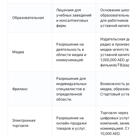
Лицензия для
Основание школ, ун
учебных заведений
образовательных це
Образовательная
и консалтинговых
для работников и у
фирм.
уставной капитал: 5
Издательская деяте
Разрешение на
радио и производств
деятельность в
медиа-агентств и к
Медиа
области медиа и
уставной капитал: 5
коммуникаций.
1,000,000 AED для 
фильмов/ТВ/радио.
Разрешение для
индивидуальных
Возможность работа
Фриланс
специалистов в
медиа, образования,
определенной
Стартовый уставной 
области.
Торговля через инт
Разрешение на
цифровых услуг. Об
Электронная
онлайн-продажи
компаний, занимаю
торговля
товаров и услуг.
коммерцией. Старто
10,000 AED.