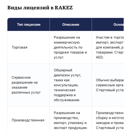
Виды лицензий в RAKEZ
Тип лицензии
Описание
Основные
Разрешение на
Участие в торговых
коммерческую
импорт, экспорт и в
Торговая
деятельность по
для компаний, раб
продаже товаров и
товарами. Стартовый
услуг.
AED.
Обширный
диапазон услуг,
Сервисное
таких как
Обычно выбирают 
разрешение на
консультации,
сервисные организа
оказание
техническая
Стартовый уставной 
различных услуг
поддержка и
обслуживание.
Разрешение на
Производственная д
производство,
сборку и изготовлен
Производственная
импорт, упаковку и
заводов и промышл
экспорт продукции.
Стартовый уставной 