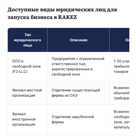
Доступные виды юридических лиц для
запуска бизнеса в RAKEZ
Тип
юридического
Описание
Основ
лица
Предприятия с ограниченной
ООО в
1-50 участн
ответственностью,
свободной зоне
прибыли, не
зарегистрированные в
(FZ-LLC)
товаров
свободной зоне
Возможность
Филиал местной
Отделение существующей
обычной эко
организации
фирмы из ОАЭ
требований 
Возможность
Филиал
Отделение зарубежной
свободной и
иностранной
фирмы
зоне, нет тр
организации
капиталу