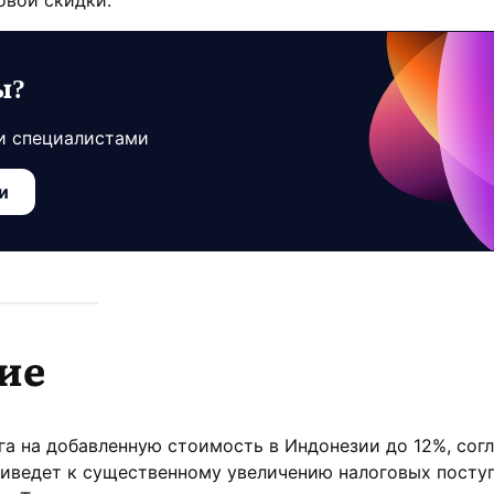
овой скидки.
ы?
и специалистами
и
ие
а на добавленную стоимость в Индонезии до 12%, сог
риведет к существенному увеличению налоговых посту