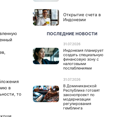
Открытие счета в
Индонезии
авленную
ПОСЛЕДНИЕ НОВОСТИ
венный
31.07.2026
Индонезия планирует
ев,
создать специальную
финансовую зону с
налоговыми
послаблениями
31.07.2026
бложения
В Доминиканской
нию в
Республике готовят
ьности, то
законопроект по
модернизации
регулирования
гемблинга
скоши,