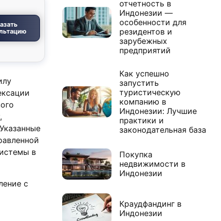
отчетность в
Индонезии —
особенности для
азать
резидентов и
льтацию
зарубежных
предприятий
Как успешно
илу
запустить
туристическую
ексации
компанию в
вого
Индонезии: Лучшие
,
практики и
 Указанные
законодательная база
равленной
системы в
Покупка
недвижимости в
Индонезии
ление с
Краудфандинг в
Индонезии