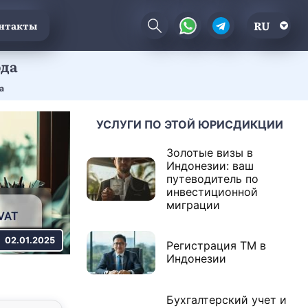
RU
нтакты
ода
а
УСЛУГИ ПО ЭТОЙ ЮРИСДИКЦИИ
Золотые визы в
Индонезии: ваш
путеводитель по
инвестиционной
миграции
02.01.2025
Регистрация ТМ в
Индонезии
Бухгалтерский учет и