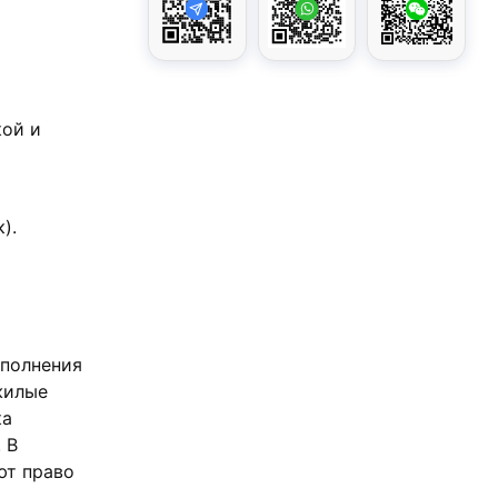
кой и
).
сполнения
жилые
ка
 В
ют право