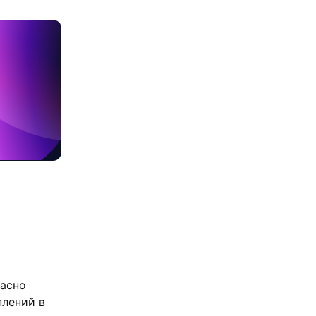
ласно
плений в