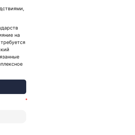
дствиями,
ударств
ияние на
 требуется
ский
вязанные
мплексное