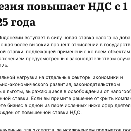
зия повышает НДС с 1
25 года
Индонезии вступает в силу новая ставка налога на доб
ающая более высокий процент отчислений в государст
вой ставки, подлежащей применению ко всем объектам
сключением предусмотренных законодательством случа
12%.
альной нагрузки на отдельные секторы экономики и
ьно-экономического развития, законодательством
ые льготы, выражающиеся в освобождении от налогоо
нной ставки. Если вы примите решение открыть компа
те бизнес в одной из перечисленных ниже сфер деятел
божден от повышенной ставки НДС.
наченные для экспорта, за исключением предметов ро