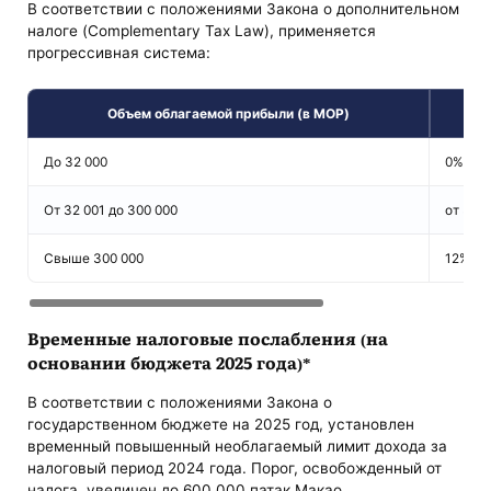
В соответствии с положениями Закона о дополнительном
налоге (Complementary Tax Law), применяется
прогрессивная система:
Объем облагаемой прибыли (в MOP)
До 32 000
0%
От 32 001 до 300 000
от 3% 
Свыше 300 000
12%
Временные налоговые послабления (на
основании бюджета 2025 года)*
В соответствии с положениями Закона о
государственном бюджете на 2025 год, установлен
временный повышенный необлагаемый лимит дохода за
налоговый период 2024 года. Порог, освобожденный от
налога, увеличен до 600 000 патак Макао