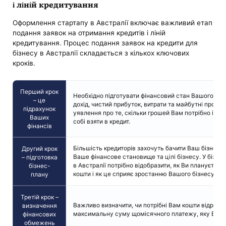
і ліній кредитування
Оформлення стартапу в Австралії включає важливий етап
подання заявок на отримання кредитів і ліній
кредитування. Процес подання заявок на кредити для
бізнесу в Австралії складається з кількох ключових
кроків.
Перший крок
Необхідно підготувати фінансовий стан Вашого бі
– це
дохід, чистий прибуток, витрати та майбутні прогно
підрахунок
уявлення про те, скільки грошей Вам потрібно і як
Ваших
собі взяти в кредит.
фінансів
Більшість кредиторів захочуть бачити Ваш бізнес-
Другий крок
Ваше фінансове становище та цілі бізнесу. У бізне
– підготовка
в Австралії потрібно відобразити, як Ви плануєте 
бізнес-
кошти і як це сприяє зростанню Вашого бізнесу.
плану
Третій крок –
Важливо визначити, чи потрібні Вам кошти відразу ч
визначення
максимальну суму щомісячного платежу, яку Ви мо
фінансових
обмежень