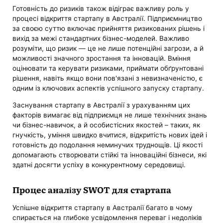
Готовність до ризиків також відіграє важливу роль у
процесі відкриття стартапу в Австралії. Підприємництво
за своєю суттю включає прийняття ризикованих рішень і
вихід за межі стандартних бізнес-моделей. Важливо
розуміти, що ризик — це не лише потенційні загрози, а й
можливості значного зростання та інновацій. Вміння
оцінювати та керувати ризиками, приймати обґрунтовані
рішення, навіть якщо вони пов'язані з невизначеністю, є
одним із ключових аспектів успішного запуску стартапу.
Заснування стартапу в Австралії з урахуванням цих
факторів вимагає від підприємця не лише технічних знань
чи бізнес-навичок, а й особистісних якостей – таких, як
гнучкість, уміння швидко вчитися, відкритість нових ідей і
готовність до подолання неминучих труднощів. Ці якості
допомагають створювати стійкі та інноваційні бізнеси, які
здатні досягти успіху в конкурентному середовищі.
Процес аналізу SWOT для стартапа
Успішне відкриття стартапу в Австралії багато в чому
спирається на глибоке усвідомлення переваг і недоліків