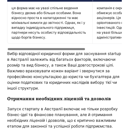
ця форма має на увазі спільне ведення
компанія є окрем
бізнесу двома або більше особами. Вона
обмежує особисту 
відносно проста в налагодженні та має
акціонерів. Ця фор
мінімальні вимоги до звітності. Однак, як і у
орієнтованого на 
випадку індивідуального підприємця,
інвестицій. Однак
партнери несуть особисту відповідальність
на увазі більше ю
щодо боргів бізнесу.
адміністративних о
Вибір відповідної юридичної форми для заснування startup
в Австралії залежить від багатьох факторів, включаючи
розмір та вид бізнесу, а також Ваші довгострокові цілі.
Важливо враховувати кожен варіант і звернутися за
професійною консультацією до юриста чи бухгалтера для
оцінки податкових та юридичних наслідків вибору тієї чи
іншої структури.
Отримання необхідних ліцензій та дозволів
Запуск стартапу в Австралії включає не тільки розробку
бізнес-ідеї та фінансове планування, але й отримання
необхідних ліцензій і дозволів, що є критично важливим
етапом для законної та успішної роботи підприємства.