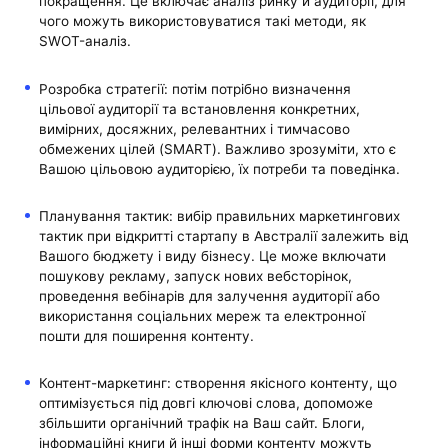
покращення. Це включає аналіз ринку й аудиторії, для
чого можуть використовуватися такі методи, як
SWOT-аналіз.
Розробка стратегії: потім потрібно визначення
цільової аудиторії та встановлення конкретних,
вимірних, досяжних, релевантних і тимчасово
обмежених цілей (SMART). Важливо зрозуміти, хто є
Вашою цільовою аудиторією, їх потреби та поведінка.
Планування тактик: вибір правильних маркетингових
тактик при відкритті стартапу в Австралії залежить від
Вашого бюджету і виду бізнесу. Це може включати
пошукову рекламу, запуск нових вебсторінок,
проведення вебінарів для залучення аудиторії або
використання соціальних мереж та електронної
пошти для поширення контенту.
Контент-маркетинг: створення якісного контенту, що
оптимізується під довгі ключові слова, допоможе
збільшити органічний трафік на Ваш сайт. Блоги,
інформаційні книги й інші форми контенту можуть