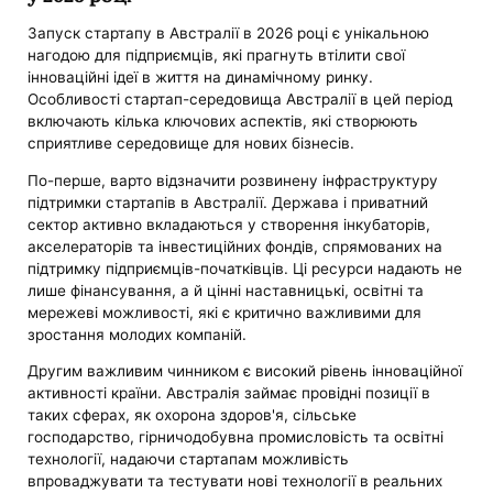
Запуск стартапу в Австралії в 2026 році є унікальною
нагодою для підприємців, які прагнуть втілити свої
інноваційні ідеї в життя на динамічному ринку.
Особливості стартап-середовища Австралії в цей період
включають кілька ключових аспектів, які створюють
сприятливе середовище для нових бізнесів.
По-перше, варто відзначити розвинену інфраструктуру
підтримки стартапів в Австралії. Держава і приватний
сектор активно вкладаються у створення інкубаторів,
акселераторів та інвестиційних фондів, спрямованих на
підтримку підприємців-початківців. Ці ресурси надають не
лише фінансування, а й цінні наставницькі, освітні та
мережеві можливості, які є критично важливими для
зростання молодих компаній.
Другим важливим чинником є високий рівень інноваційної
активності країни. Австралія займає провідні позиції в
таких сферах, як охорона здоров'я, сільське
господарство, гірничодобувна промисловість та освітні
технології, надаючи стартапам можливість
впроваджувати та тестувати нові технології в реальних