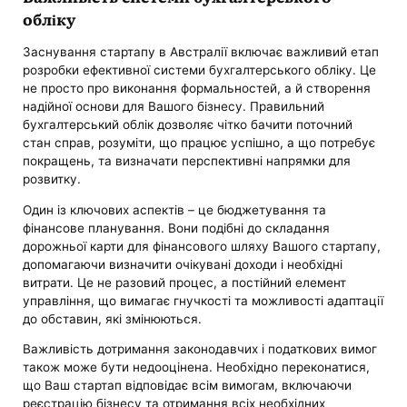
обліку
Заснування стартапу в Австралії включає важливий етап
розробки ефективної системи бухгалтерського обліку. Це
не просто про виконання формальностей, а й створення
надійної основи для Вашого бізнесу. Правильний
бухгалтерський облік дозволяє чітко бачити поточний
стан справ, розуміти, що працює успішно, а що потребує
покращень, та визначати перспективні напрямки для
розвитку.
Один із ключових аспектів – це бюджетування та
фінансове планування. Вони подібні до складання
дорожньої карти для фінансового шляху Вашого стартапу,
допомагаючи визначити очікувані доходи і необхідні
витрати. Це не разовий процес, а постійний елемент
управління, що вимагає гнучкості та можливості адаптації
до обставин, які змінюються.
Важливість дотримання законодавчих і податкових вимог
також може бути недооцінена. Необхідно переконатися,
що Ваш стартап відповідає всім вимогам, включаючи
реєстрацію бізнесу та отримання всіх необхідних