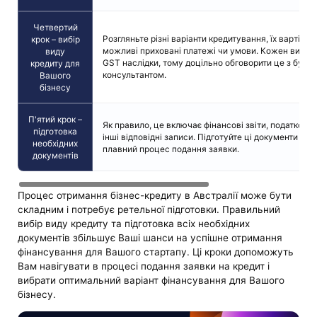
Четвертий
Розгляньте різні варіанти кредитування, їх вартість
крок – вибір
можливі приховані платежі чи умови. Кожен вид кре
виду
GST наслідки, тому доцільно обговорити це з бухг
кредиту для
консультантом.
Вашого
бізнесу
П'ятий крок –
Як правило, це включає фінансові звіти, податкові д
підготовка
інші відповідні записи. Підготуйте ці документи за
необхідних
плавний процес подання заявки.
документів
Процес отримання бізнес-кредиту в Австралії може бути
складним і потребує ретельної підготовки. Правильний
вибір виду кредиту та підготовка всіх необхідних
документів збільшує Ваші шанси на успішне отримання
фінансування для Вашого стартапу. Ці кроки допоможуть
Вам навігувати в процесі подання заявки на кредит і
вибрати оптимальний варіант фінансування для Вашого
бізнесу.