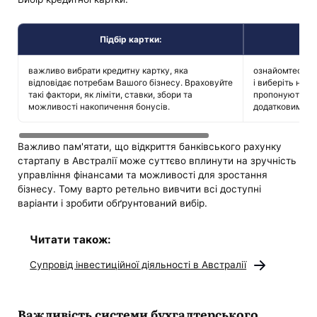
Підбір картки:
Пр
важливо вибрати кредитну картку, яка
ознайомтеся з 
відповідає потребам Вашого бізнесу. Враховуйте
і виберіть най
такі фактори, як ліміти, ставки, збори та
пропонують спе
можливості накопичення бонусів.
додатковими п
Важливо пам'ятати, що відкриття банківського рахунку
стартапу в Австралії може суттєво вплинути на зручність
управління фінансами та можливості для зростання
бізнесу. Тому варто ретельно вивчити всі доступні
варіанти і зробити обґрунтований вибір.
Читати також:
Супровід інвестиційної діяльності в Австралії
Важливість системи бухгалтерського