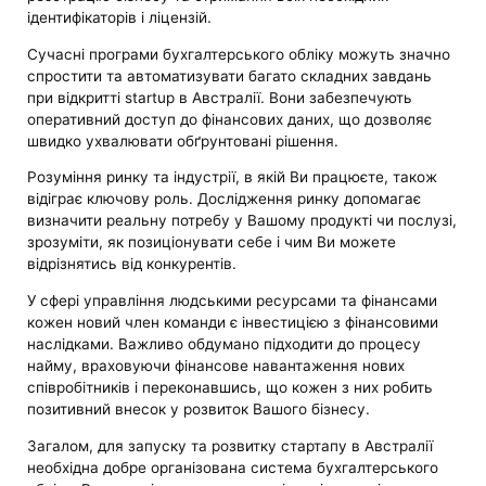
ідентифікаторів і ліцензій.
Сучасні програми бухгалтерського обліку можуть значно
спростити та автоматизувати багато складних завдань
при відкритті startup в Австралії. Вони забезпечують
оперативний доступ до фінансових даних, що дозволяє
швидко ухвалювати обґрунтовані рішення.
Розуміння ринку та індустрії, в якій Ви працюєте, також
відіграє ключову роль. Дослідження ринку допомагає
визначити реальну потребу у Вашому продукті чи послузі,
зрозуміти, як позиціонувати себе і чим Ви можете
відрізнятись від конкурентів.
У сфері управління людськими ресурсами та фінансами
кожен новий член команди є інвестицією з фінансовими
наслідками. Важливо обдумано підходити до процесу
найму, враховуючи фінансове навантаження нових
співробітників і переконавшись, що кожен з них робить
позитивний внесок у розвиток Вашого бізнесу.
Загалом, для запуску та розвитку стартапу в Австралії
необхідна добре організована система бухгалтерського