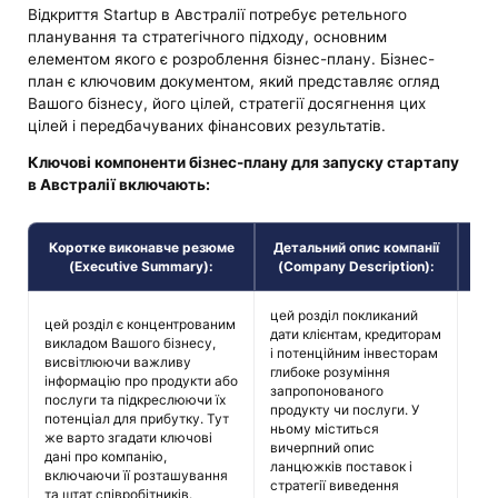
Відкриття Startup в Австралії потребує ретельного
планування та стратегічного підходу, основним
елементом якого є розроблення бізнес-плану. Бізнес-
план є ключовим документом, який представляє огляд
Вашого бізнесу, його цілей, стратегії досягнення цих
цілей і передбачуваних фінансових результатів.
Ключові компоненти бізнес-плану для запуску стартапу
в Австралії включають:
Коротке виконавче резюме
Детальний опис компанії
(Executive Summary):
(Company Description):
цей розділ покликаний
цей розділ є концентрованим
Тут
дати клієнтам, кредиторам
викладом Вашого бізнесу,
дос
і потенційним інвесторам
висвітлюючи важливу
вкл
глибоке розуміння
інформацію про продукти або
пот
запропонованого
послуги та підкреслюючи їх
рез
продукту чи послуги. У
потенціал для прибутку. Тут
дос
ньому міститься
же варто згадати ключові
цьо
вичерпний опис
дані про компанію,
від
ланцюжків поставок і
включаючи її розташування
стра
стратегії виведення
та штат співробітників.
мет