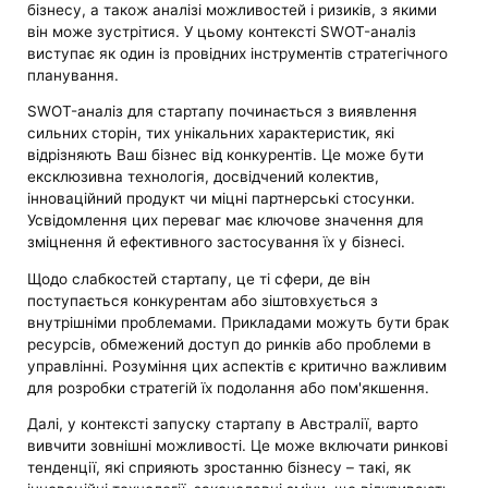
бізнесу, а також аналізі можливостей і ризиків, з якими
він може зустрітися. У цьому контексті SWOT-аналіз
виступає як один із провідних інструментів стратегічного
планування.
SWOT-аналіз для стартапу починається з виявлення
сильних сторін, тих унікальних характеристик, які
відрізняють Ваш бізнес від конкурентів. Це може бути
ексклюзивна технологія, досвідчений колектив,
інноваційний продукт чи міцні партнерські стосунки.
Усвідомлення цих переваг має ключове значення для
зміцнення й ефективного застосування їх у бізнесі.
Щодо слабкостей стартапу, це ті сфери, де він
поступається конкурентам або зіштовхується з
внутрішніми проблемами. Прикладами можуть бути брак
ресурсів, обмежений доступ до ринків або проблеми в
управлінні. Розуміння цих аспектів є критично важливим
для розробки стратегій їх подолання або пом'якшення.
Далі, у контексті запуску стартапу в Австралії, варто
вивчити зовнішні можливості. Це може включати ринкові
тенденції, які сприяють зростанню бізнесу – такі, як