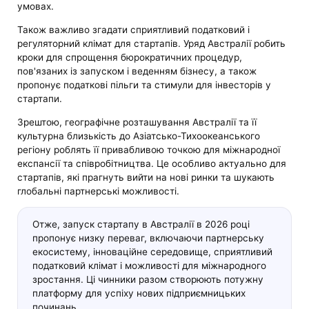
умовах.
Також важливо згадати сприятливий податковий і
регуляторний клімат для стартапів. Уряд Австралії робить
кроки для спрощення бюрократичних процедур,
пов'язаних із запуском і веденням бізнесу, а також
пропонує податкові пільги та стимули для інвесторів у
стартапи.
Зрештою, географічне розташування Австралії та її
культурна близькість до Азіатсько-Тихоокеанського
регіону роблять її привабливою точкою для міжнародної
експансії та співробітництва. Це особливо актуально для
стартапів, які прагнуть вийти на нові ринки та шукають
глобальні партнерські можливості.
Отже, запуск стартапу в Австралії в 2026 році
пропонує низку переваг, включаючи партнерську
екосистему, інноваційне середовище, сприятливий
податковий клімат і можливості для міжнародного
зростання. Ці чинники разом створюють потужну
платформу для успіху нових підприємницьких
починань.