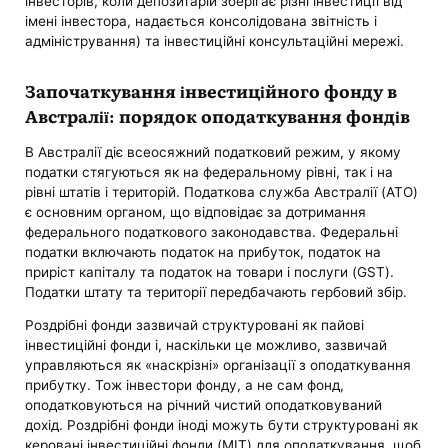
інвесторів, коли депозитарій зберігає різні інвестиції від
імені інвестора, надається консолідована звітність і
адміністрування) та інвестиційні консультаційні мережі.
Започаткування інвестиційного фонду в
Австралії: порядок оподаткування фондів
В Австралії діє всеосяжний податковий режим, у якому
податки стягуються як на федеральному рівні, так і на
рівні штатів і територій. Податкова служба Австралії (ATO)
є основним органом, що відповідає за дотримання
федерального податкового законодавства. Федеральні
податки включають податок на прибуток, податок на
приріст капіталу та податок на товари і послуги (GST).
Податки штату та території передбачають гербовий збір.
Роздрібні фонди зазвичай структуровані як пайові
інвестиційні фонди і, наскільки це можливо, зазвичай
управляються як «наскрізні» організації з оподаткування
прибутку. Тож інвестори фонду, а не сам фонд,
оподатковуються на річний чистий оподатковуваний
дохід. Роздрібні фонди іноді можуть бути структуровані як
керовані інвестиційні фонди (MIT) для оподаткування, щоб