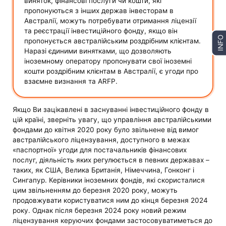
виняток, фінансові послуги чи кошти, які
пропонуються з інших держав інвесторам в
Австралії, можуть потребувати отримання ліцензії
та реєстрації інвестиційного фонду, якщо він
INFO
пропонується австралійським роздрібним клієнтам.
Наразі єдиними винятками, що дозволяють
іноземному оператору пропонувати свої іноземні
кошти роздрібним клієнтам в Австралії, є угоди про
взаємне визнання та ARFP.
Якщо Ви зацікавлені в заснуванні інвестиційного фонду в
цій країні, зверніть увагу, що управління австралійськими
фондами до квітня 2020 року було звільнене від вимог
австралійського ліцензування, доступного в межах
«паспортної» угоди для постачальників фінансових
послуг, діяльність яких регулюється в певних державах –
таких, як США, Велика Британія, Німеччина, Гонконг і
Сингапур. Керівники іноземних фондів, які скористалися
цим звільненням до березня 2020 року, можуть
продовжувати користуватися ним до кінця березня 2024
року. Однак після березня 2024 року новий режим
ліцензування керуючих фондами застосовуватиметься до