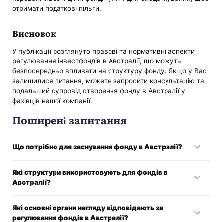
отримати податкові пільги.
Висновок
У публікації розглянуто правові та нормативні аспекти
регулювання інвестфондів в Австралії, що можуть
безпосередньо впливати на структуру фонду. Якщо у Вас
залишилися питання, можете запросити консультацію та
подальший супровід створення фонду в Австралії у
фахівців нашої компанії.
Поширені запитання
Що потрібно для заснування фонду в Австралії?
Необхідно мати ліцензію Австралійської фінансової
Які структури використовують для фондів в
служби (AFS), перш ніж відкривати хедж-фонд в Австралії.
Австралії?
AFS – це юридична ліцензія, видана ASIC.
В Австралії є дві спільні бізнес-структури для хедж-
Які основні органи нагляду відповідають за
фондів:
регулювання фондів в Австралії?