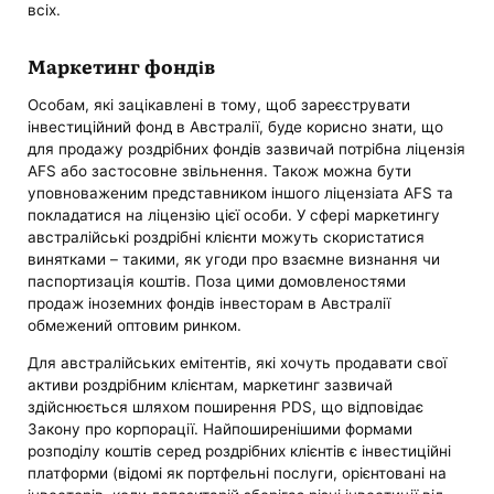
всіх.
Маркетинг фондів
Особам, які зацікавлені в тому, щоб зареєструвати
інвестиційний фонд в Австралії, буде корисно знати, що
для продажу роздрібних фондів зазвичай потрібна ліцензія
AFS або застосовне звільнення. Також можна бути
уповноваженим представником іншого ліцензіата AFS та
покладатися на ліцензію цієї особи. У сфері маркетингу
австралійські роздрібні клієнти можуть скористатися
винятками – такими, як угоди про взаємне визнання чи
паспортизація коштів. Поза цими домовленостями
продаж іноземних фондів інвесторам в Австралії
обмежений оптовим ринком.
Для австралійських емітентів, які хочуть продавати свої
активи роздрібним клієнтам, маркетинг зазвичай
здійснюється шляхом поширення PDS, що відповідає
Закону про корпорації. Найпоширенішими формами
розподілу коштів серед роздрібних клієнтів є інвестиційні
платформи (відомі як портфельні послуги, орієнтовані на