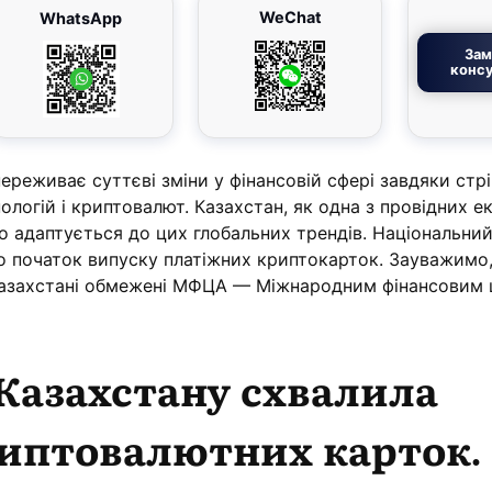
WeChat
WhatsApp
Зам
консу
ереживає суттєві зміни у фінансовій сфері завдяки ст
логій і криптовалют. Казахстан, як одна з провідних е
но адаптується до цих глобальних трендів. Національни
о початок випуску платіжних криптокарток. Зауважимо,
 Казахстані обмежені МФЦА — Міжнародним фінансовим
Казахстану схвалила
риптовалютних карток.