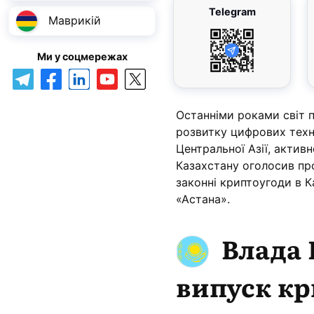
Telegram
Маврикій
Ми у соцмережах
Останніми роками світ п
розвитку цифрових техно
Центральної Азії, актив
Казахстану оголосив пр
законні криптоугоди в
«Астана».
Влада 
випуск к