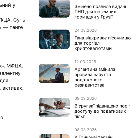
льний у
Змінено правила видачі
ПНП для іноземних
громадян у Грузії
МФЦА. Суть
у — тенге
24.03.2026
Гана відкриває пісочницю
для торгівлі
криптовалютами
12.03.2026
ірж МФЦА.
Аргентина змінила
валентну
правила набуття
податкового
 для
резидентства
 активах.
09.03.2026
В Уругваї підвищено поріг
доступу до податкових
пільг
го
08.03.2026
У Гонконзі термін