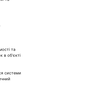
х
мості та
к в об'єкті
ся системи
дичний