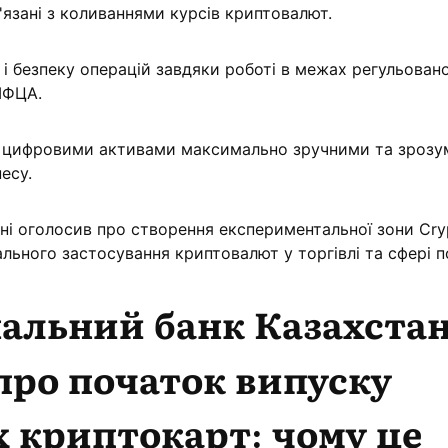
язані з коливаннями курсів криптовалют.
і безпеку операцій завдяки роботі в межах регульован
МФЦА.
з цифровими активами максимально зручними та зрозу
несу.
ні оголосив про створення експериментальної зони Cry
льного застосування криптовалют у торгівлі та сфері п
альний банк Казахста
про початок випуску
 криптокарт: чому це