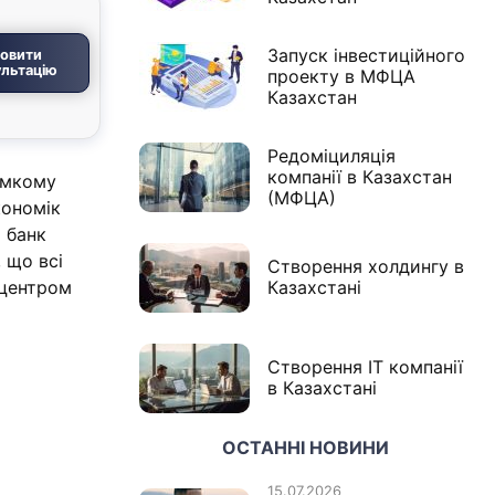
Запуск інвестиційного
овити
льтацію
проекту в МФЦА
Казахстан
Редоміциляція
компанії в Казахстан
рімкому
(МФЦА)
кономік
й банк
 що всі
Створення холдингу в
 центром
Казахстані
Створення IT компанії
в Казахстані
ОСТАННІ НОВИНИ
15.07.2026