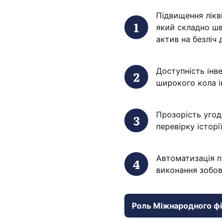
Підвищення лікв
який складно шв
актив на безліч
Доступність інв
широкого кола і
Прозорість угод
перевірку історі
Автоматизація 
виконання зобов
Роль Міжнародного ф