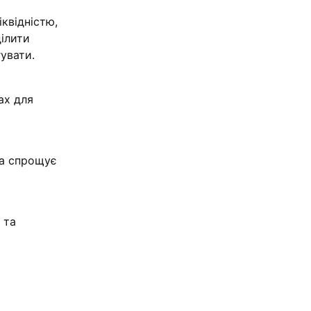
квідністю,
ділити
увати.
ах для
та спрощує
 та