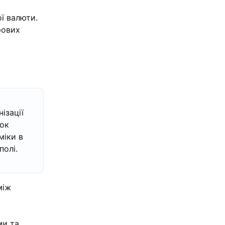
ї валюти.
рових
ізації
ток
міки в
полі.
між
ми та