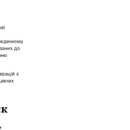
ові
сякденному
язаних до
нню
ерацій з
давчих
ск
.