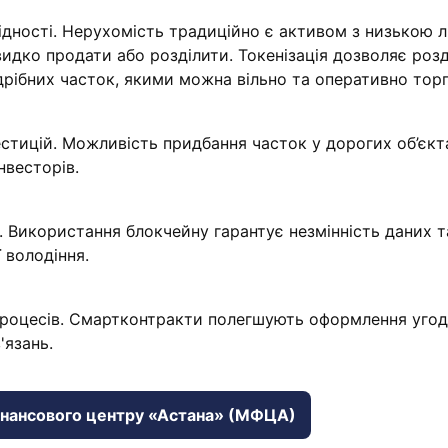
ідності. Нерухомість традиційно є активом з низькою лі
идко продати або розділити. Токенізація дозволяє роз
 дрібних часток, якими можна вільно та оперативно торг
естицій. Можливість придбання часток у дорогих об’єкт
нвесторів.
. Використання блокчейну гарантує незмінність даних 
ї володіння.
процесів. Смартконтракти полегшують оформлення угод
'язань.
інансового центру «Астана» (МФЦА)