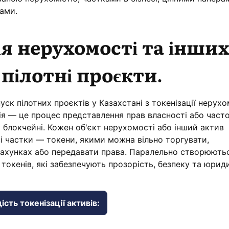
ами.
ія нерухомості та інши
 пілотні проєкти.
уск пілотних проєктів у Казахстані з токенізації нерухо
ція — це процес представлення прав власності або часто
 блокчейні. Кожен об'єкт нерухомості або інший актив
і частки — токени, якими можна вільно торгувати,
ахунках або передавати права. Паралельно створюють
х токенів, які забезпечують прозорість, безпеку та юри
сть токенізації активів: