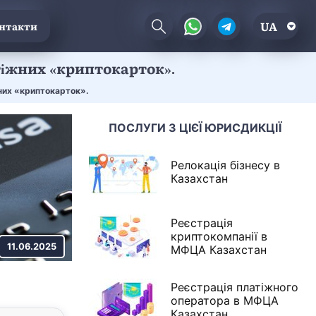
UA
нтакти
тіжних «криптокарток».
них «криптокарток».
ПОСЛУГИ З ЦІЄЇ ЮРИСДИКЦІЇ
Релокація бізнесу в
Казахстан
Реєстрація
криптокомпанії в
11.06.2025
МФЦА Казахстан
Реєстрація платіжного
оператора в МФЦА
Казахстан