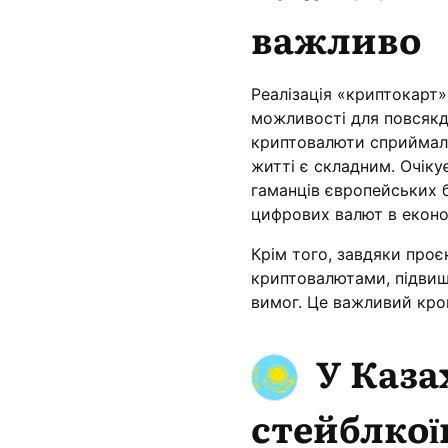
важливо
Реалізація «криптокарт»
можливості для повсякд
криптовалюти сприймали
житті є складним. Очіку
гаманців європейських 
цифрових валют в еконо
Крім того, завдяки проє
криптовалютами, підвищ
вимог. Це важливий крок
У Каза
стейблкоїн