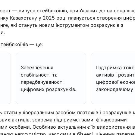
єкт — випуск стейблкоїнів, прив’язаних до національно
нку Казахстану у 2025 році планується створення циф
енге, які стануть новим інструментом розрахунків з
и.
тейблкоїнів — це:
Забезпечення
Підтримка токен
стабільності та
активів і розви
передбачуваності
цифрової еконо
цифрових розрахунків.
законодавчому 
 стати універсальним засобом платежів і розрахунків 
вих активів, зокрема підприємствами, фінансовими
ними особами. Особливо актуальним є їх використання в
ваною нерухомістю, частками в бізнесі, цінними папера