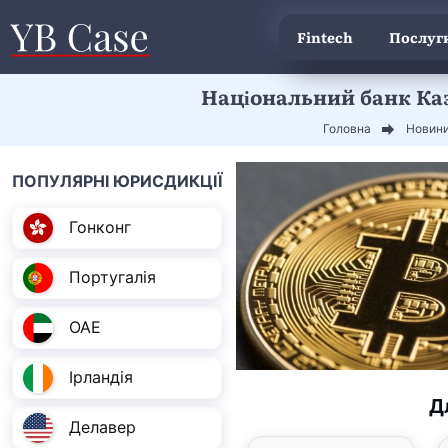
Fintech
Послуги
Національний банк Каз
Головна
Новин
ПОПУЛЯРНІ ЮРИСДИКЦІЇ
Гонконг
Португалія
ОАЕ
Ірландія
Д
Делавер