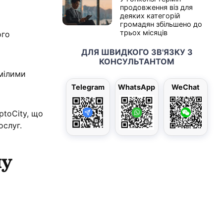
продовження віз для
деяких категорій
громадян збільшено до
трьох місяців
ого
ДЛЯ ШВИДКОГО ЗВ'ЯЗКУ З
КОНСУЛЬТАНТОМ
мілими
Telegram
WhatsApp
WeChat
ptoCity, що
ослуг.
ну