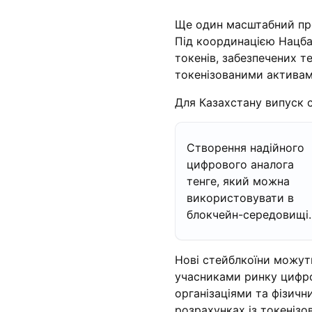
Ще один масштабний про
Під координацією Нацба
токенів, забезпечених т
токенізованими активам
Для Казахстану випуск с
Створення надійного
цифрового аналога
тенге, який можна
використовувати в
блокчейн-середовищі.
Нові стейблкоїни можуть
учасниками ринку цифро
організаціями та фізич
розрахунках із токенізо