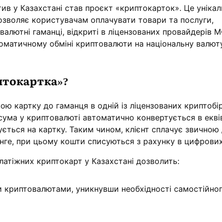
атив у Казахстані став проєкт «криптокарток». Це уніка
дозволяє користувачам оплачувати товари та послуги,
алютні гаманці, відкриті в ліцензованих провайдерів 
томатичному обміні криптовалюти на національну валют
птокартка»?
вою картку до гаманця в одній із ліцензованих криптоб
 сума у криптовалюті автоматично конвертується в екві
ується на картку. Таким чином, клієнт сплачує звичною
ге, при цьому кошти списуються з рахунку в цифрових
латіжних криптокарт у Казахстані дозволить:
 криптовалютами, уникнувши необхідності самостійно