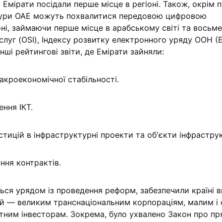
Емірати посідали перше місце в регіоні. Також, окрім п
ктури ОАЕ можуть похвалитися передовою цифровою
ні, займаючи перше місце в арабському світі та восьме
ослуг (OSI), Індексу розвитку електронного уряду ООН (E
нші рейтингові звіти, де Емірати зайняли:
макроекономічної стабільності.
ення ІКТ.
вестицій в інфраструктурні проекти та об'єкти інфрастру
ння контрактів.
ься урядом із проведення реформ, забезпечили країні 
цій — великим транснаціональним корпораціям, малим і
тним інвесторам. Зокрема, було ухвалено Закон про пр