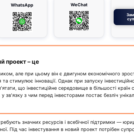
WeChat
WhatsApp
Зам
суп
й проект – це
зиком, але при цьому він є двигуном економічного зрос
 та стимулює інновації. Однак при запуску інвестиційн
ятати, що інвестиційне середовище в більшості країн с
, у зв'язку з чим перед інвесторами постає безліч уніка
требують значних ресурсів і всебічної підтримки — юри
ної. Під час інвестування в новий проект потрібен супро