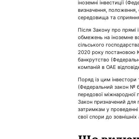
іноземні інвестиції (Фед
визначення, положення, 
середовища та сприяння
Після Закону про прямі 
обмежень на іноземне во
сільського господарства
2020 року постановою Ка
банкрутство (Федеральни
компаній в ОАЕ відповід
Поряд із цим інвестори
(Федеральний закон № 6 
передової міжнародної п
Закон призначений для 
затримкам у проведенні
свої спори до зовнішніх
Що включа