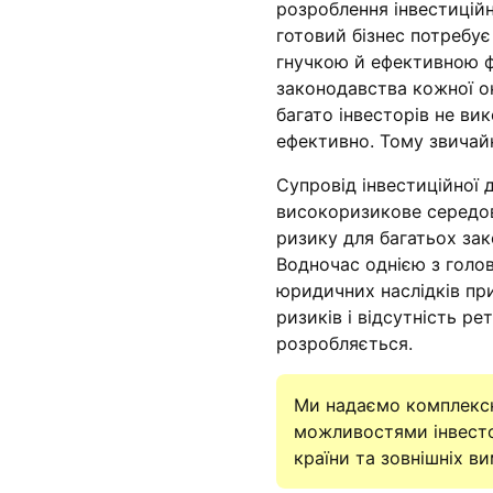
розроблення інвестиційно
готовий бізнес потребує 
гнучкою й ефективною ф
законодавства кожної о
багато інвесторів не в
ефективно. Тому звичайн
Супровід інвестиційної 
високоризикове середо
ризику для багатьох зак
Водночас однією з голов
юридичних наслідків при
ризиків і відсутність ре
розробляється.
Ми надаємо комплексн
можливостями інвесто
країни та зовнішніх ви