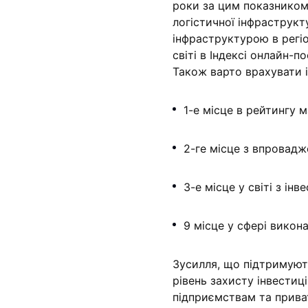
роки за цим показником 
логістичної інфрастру
інфраструктурою в регіо
світі в Індексі онлайн-п
Також варто врахувати і
1-е місце в рейтингу 
2-ге місце з впровадж
3-е місце у світі з ін
9 місце у сфері викона
Зусилля, що підтримуют
рівень захисту інвести
підприємствам та прива