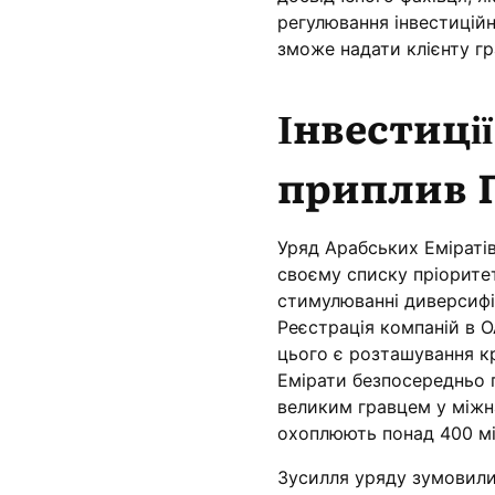
регулювання інвестиційн
зможе надати клієнту г
Інвестиції
приплив П
Уряд Арабських Еміратів
своєму списку пріоритет
стимулюванні диверсифік
Реєстрація компаній в О
цього є розташування к
Емірати безпосередньо п
великим гравцем у міжна
охоплюють понад 400 мі
Зусилля уряду зумовили 