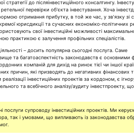
ї стратегії до післяінвестиційного консалтингу. Інвест
ретельної перевірки об'єкта інвестування. Хоча інвестд
ормою отримання прибутку, в той же час, у зв'язку зі 
кремої юрисдикції та сучасних економіко-політичних ре
икористовують свої інвестиційні можливості максимальн
ою практикою є залучення профільних спеціалістів.
діяльності – досить популярна сьогодні послуга. Саме
вище та багатоаспектність законодавств є основними
ордонних компаній для дихід на ринок тієї чи іншої краї
них причин, які призводять до негативних фінансових т
 реалізації інвестиційних проектів за кордоном, є ігно
тельного та всебічного аналізу/аудиту інвестпроекту, що
і послуги супроводу інвестиційних проектів. Ми керує
ра, так і умовами, що випливають із законодавства об
мог.