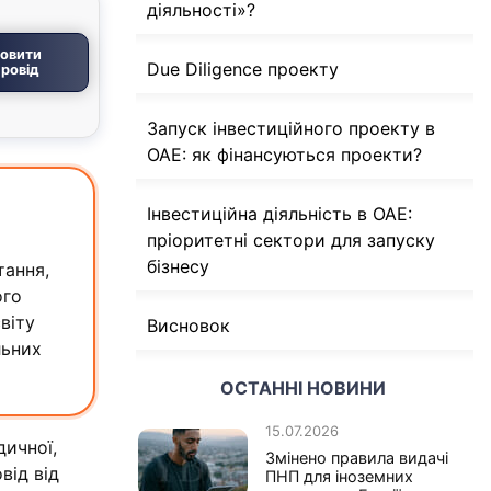
діяльності»?
овити
Due Diligence проекту
ровід
Запуск інвестиційного проекту в
ОАЕ: як фінансуються проекти?
Інвестиційна діяльність в ОАЕ:
пріоритетні сектори для запуску
бізнесу
тання,
ого
віту
Висновок
льних
ОСТАННІ НОВИНИ
15.07.2026
дичної,
Змінено правила видачі
від від
ПНП для іноземних