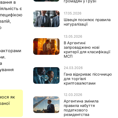
громадян у Грузії
ування в
іяльність є
17.05.2026
специфікою
Швеція посилює правила
алій,
натуралізації
о
13.05.2026
В Аргентині
запроваджено нові
 факторами
критерії для класифікації
МСП
ни.
а
24.03.2026
рування
Гана відкриває пісочницю
для торгівлі
криптовалютами
12.03.2026
мося як
Аргентина змінила
раної
правила набуття
податкового
резидентства