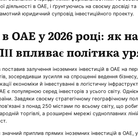
ої діяльності в ОАЕ, і ґрунтуючись на своєму досвіді та
рамотний юридичний супровід інвестиційного проекту.
 в ОАЕ у 2026 році: як н
ІІ впливає політика ур
 поставив залучення іноземних інвестицій в ОАЕ на пер
ів, зосередивши зусилля на спрощенні ведення бізнесу,
ації економіки й інвестуванні в логістичну інфраструкт
АЕ є популярною серед інвесторів з усього світу. Одніє
раїни. Завдяки своєму стратегічному географічному по
ов'язані з понад 250 містами по всьому світу, що робит
родній торгівлі, а розширені мережі судноплавних ліні
ст.
значний приплив прямих іноземних інвестицій в ОАЕ, у