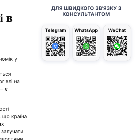
ДЛЯ ШВИДКОГО ЗВ'ЯЗКУ З
і в
КОНСУЛЬТАНТОМ
Telegram
WhatsApp
WeChat
номік у
ється
гівлі на
 — є
ості
, що країна
их
 залучати
ливостями