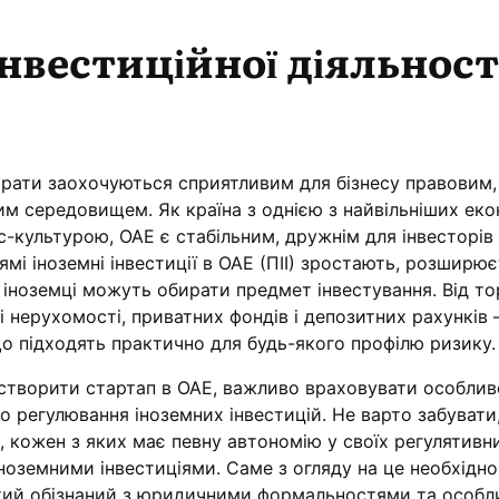
нвестиційної діяльност
мірати заохочуються сприятливим для бізнесу правовим,
м середовищем. Як країна з однією з найвільніших еко
ес-культурою, ОАЕ є стабільним, дружнім для інвесторів
мі іноземні інвестиції в ОАЕ (ПІІ) зростають, розширю
 іноземці можуть обирати предмет інвестування. Від тор
лі нерухомості, приватних фондів і депозитних рахунків
що підходять практично для будь-якого профілю ризику.
створити стартап в ОАЕ, важливо враховувати особлив
 регулювання іноземних інвестицій. Не варто забувати
в, кожен з яких має певну автономію у своїх регулятивн
іноземними інвестиціями. Саме з огляду на це необхідно
який обізнаний з юридичними формальностями та особ