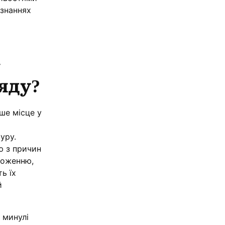
 знаннях
а
яду?
ше місце у
уру.
ю з причин
ложенню,
ь їх
й
 минулі