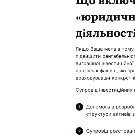
«юридични
діяльності
Якщо Ваша мета в тому, 
підвищити рентабельніст
виграшної інвестиційної
профільні фахівці, які п
враховувавши конкретні з
Супровід інвестиційних 
Допомога в розробле
структури активів з
Супровід реєстрації 