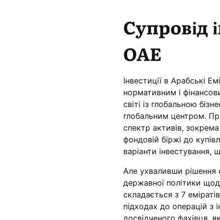
Супровід і
ОАЕ
Інвестиції в Арабські Е
нормативним і фінансови
світі із глобальною бізн
глобальним центром. Пря
спектр активів, зокрема
фондовій біржі до купів
варіанти інвестування, 
Але ухваливши рішення 
державної політики щодо
складається з 7 еміраті
підходах до операцій з 
досвідченого фахівця, 