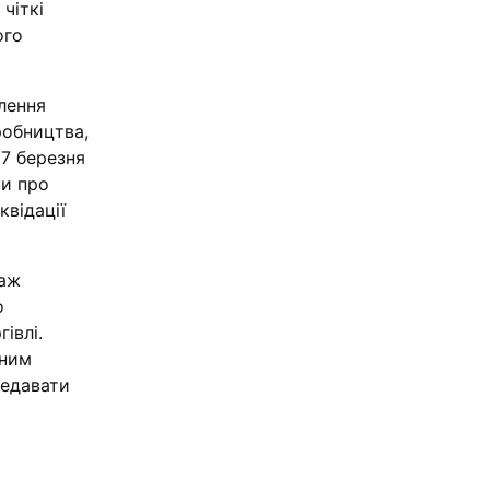
чіткі
ого
блення
робництва,
17 березня
ни про
квідації
раж
о
івлі.
чним
редавати