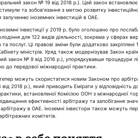
еральний закон № 19 від 2018 р.). Цей закон встановлює 
стимули та зобов'язання з метою розвитку інвестиційн
 залученню іноземних інвестицій в ОАЕ.
іноземні інвестиції у 2019 р. було оголошено про посла
лодіння для 122 видів діяльності, зокрема у сферах ви
 та послуг. Ці правові зміни були додатково закріплені 
бінету міністрів. Уряд також модернізував Закон краї
й закон № 9 від 2016 р.), упорядкувавши процедури лі
но до передової міжнародної практики.
 тепер можуть скористатися новим Законом про арбіт
від 2018 р.), який приводить Емірати у відповідність д
рактики, встановленої Комісією ООН з міжнародної торг
підвищення ефективності арбітражу та запобігання зна
 арбітражу в ОАЕ. Іноземні інвестори також можуть пе
 арбітражних комітетів.
є в себе поняття