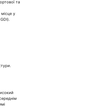
ортової та
 місце у
GDI).
ктури.
високий
 середнім
ямі