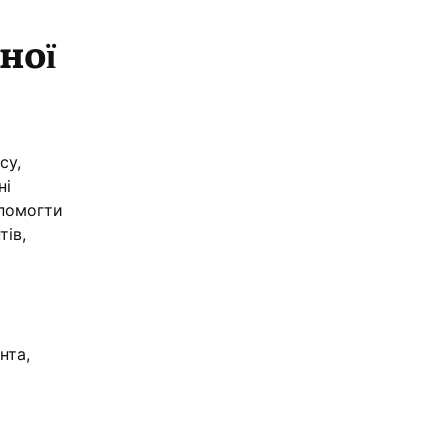
ної
су,
ні
опомогти
тів,
нта,