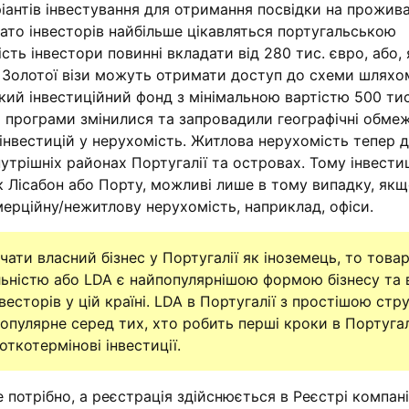
аріантів інвестування для отримання посвідки на прожив
гато інвесторів найбільше цікавляться португальською
сть інвестори повинні вкладати від 280 тис. євро, або, 
і Золотої візи можуть отримати доступ до схеми шляхо
ький інвестиційний фонд з мінімальною вартістю 500 тис.
а програми змінилися та запровадили географічні обме
я інвестицій у нерухомість. Житлова нерухомість тепер 
утрішніх районах Португалії та островах. Тому інвестиц
 як Лісабон або Порту, можливі лише в тому випадку, як
омерційну/нежитлову нерухомість, наприклад, офіси.
ати власний бізнес у Португалії як іноземець, то това
ьністю або LDA є найпопулярнішою формою бізнесу та
весторів у цій країні. LDA в Португалії з простішою ст
опулярне серед тих, хто робить перші кроки в Португал
откотермінові інвестиції.
е потрібно, а реєстрація здійснюється в Реєстрі компан