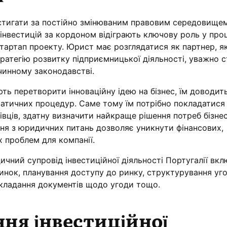
тигати за постійно змінюваним правовим середовищем
 інвестицій за кордоном відіграють ключову роль у про
тартап проекту. Юрист має розглядатися як партнер, я
ратегію розвитку підприємницької діяльності, уважно 
чинному законодавстві.
ть перетворити інноваційну ідею на бізнес, їм доводит
атичних процедур. Саме тому їм потрібно покладатися
вців, здатну визначити найкраще рішення потреб бізнес
ня з юридичних питань дозволяє уникнути фінансових,
х проблем для компанії.
ичний супровід інвестиційної діяльності Португалії вкл
инок, планування доступу до ринку, структурування уго
складання документів щодо угоди тощо.
ня інвестиційної