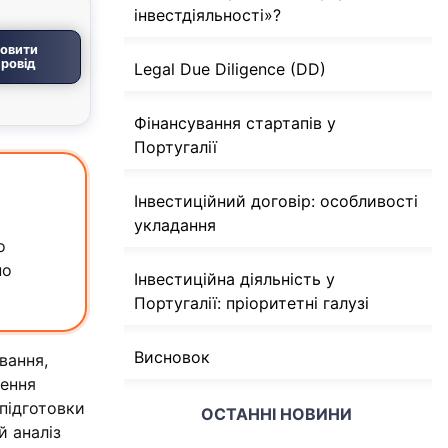
інвестдіяльності»?
овити
ровід
Legal Due Diligence (DD)
Фінансування стартапів у
Португалії
Інвестиційний договір: особливості
укладання
о
но
Інвестиційна діяльність у
Португалії: пріоритетні галузі
Висновок
вання,
ження
 підготовки
ОСТАННІ НОВИНИ
й аналіз