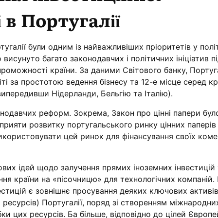
 в Португалії
ртугалії були одним із найважливіших пріоритетів у полі
о висунуто багато законодавчих і політичних ініціатив 
роможності країни. За даними Світового банку, Португ
іті за простотою ведення бізнесу та 12-е місце серед кр
ипередивши Нідерланди, Бельгію та Італію).
нодавчих реформ. Зокрема, Закон про цінні папери бул
рияти розвитку португальського ринку цінних паперів 
икористовувати цей ринок для фінансування своїх коме
ових ідей щодо залучення прямих іноземних інвестицій 
ння країни на «пісочницю» для технологічних компаній
естицій є зовнішнє просування деяких ключових активі
 ресурсів) Португалії, поряд зі створенням міжнародни
ки цих ресурсів. Ба більше, відповідно до цілей Європе