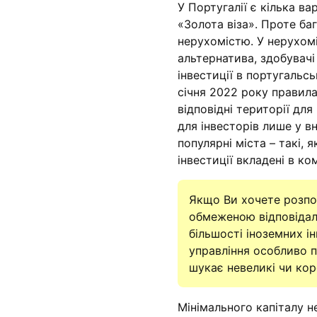
У Португалії є кілька в
«Золота віза». Проте ба
нерухомістю. У нерухомі
альтернатива, здобувач
інвестиції в португальс
січня 2022 року правил
відповідні території дл
для інвесторів лише у вн
популярні міста – такі,
інвестиції вкладені в к
Якщо Ви хочете розпоч
обмеженою відповідал
більшості іноземних ін
управління особливо п
шукає невеликі чи кор
Мінімального капіталу н