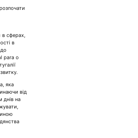
 розпочати
 в сферах,
ості в
 до
l para o
угалії
звитку.
а, яка
чинаючи від
м днів на
ожувати,
диною
адянства