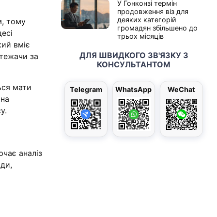
У Гонконзі термін
продовження віз для
деяких категорій
, тому
громадян збільшено до
цесі
трьох місяців
кий вміє
ДЛЯ ШВИДКОГО ЗВ'ЯЗКУ З
стежачи за
КОНСУЛЬТАНТОМ
ься мати
Telegram
WhatsApp
WeChat
 на
у.
ючає аналіз
ди,