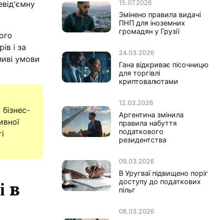
15.07.2026
евід'ємну
Змінено правила видачі
ПНП для іноземних
громадян у Грузії
ого
ів і за
24.03.2026
ливі умови
Гана відкриває пісочницю
для торгівлі
криптовалютами
12.03.2026
 бізнес-
Аргентина змінила
ивної
правила набуття
податкового
і
резидентства
09.03.2026
В Уругваї підвищено поріг
і в
доступу до податкових
пільг
08.03.2026