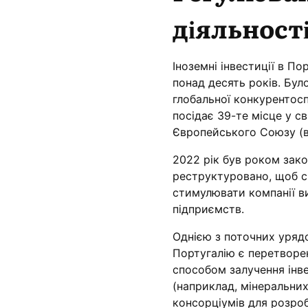
діяльності
Іноземні інвестиції в По
понад десять років. Бул
глобальної конкурентосп
посідає 39-те місце у св
Європейського Союзу (в
2022 рік був роком зако
реструктуровано, щоб сп
стимулювати компанії в
підприємств.
Однією з поточних уряд
Португалію є перетворе
способом залучення інв
(наприклад, мінеральних
консорціумів для розроб