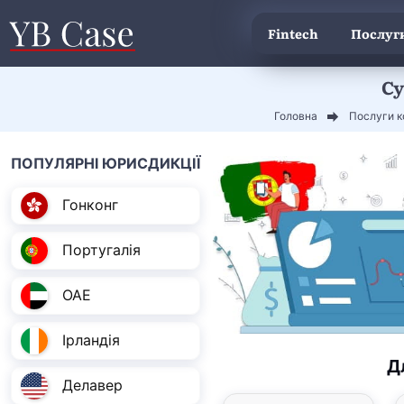
Fintech
Послуги
Су
Головна
Послуги к
ПОПУЛЯРНІ ЮРИСДИКЦІЇ
Гонконг
Португалія
ОАЕ
Ірландія
Д
Делавер