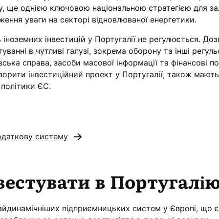
у, ще однією ключовою національною стратегією для за
ження уваги на секторі відновлюваної енергетики.
 іноземних інвестицій у Португалії не регулюється. Доз
уванні в чутливі галузі, зокрема оборону та інші регуль
вська справа, засоби масової інформації та фінансові по
творити інвестиційний проект у Португалії, також мають
 політики ЄС.
одаткову систему
вестувати в Португалі
найдинамічніших підприємницьких систем у Європі, що є