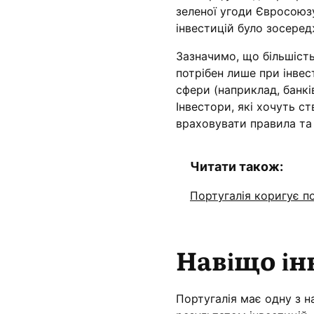
зеленої угоди Євросоюз
інвестицій було зосеред
Зазначимо, що більшість
потрібен лише при інвест
сфери (наприклад, банкі
Інвестори, які хочуть с
враховувати правила та
Читати також:
Португалія коригує п
Навіщо ін
Португалія має одну з 