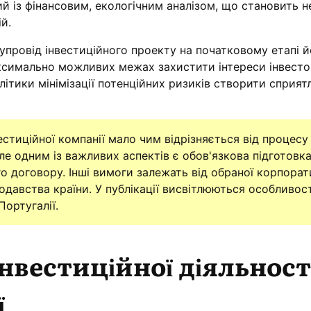
 із фінансовим, екологічним аналізом, що становить н
й.
провід інвестиційного проекту на початковому етапі й
ксимально можливих межах захистити інтереси інвестор
ітики мінімізації потенційних ризиків створити сприят
естиційної компанії мало чим відрізняється від процесу
е одним із важливих аспектів є обов'язкова підготовка
го договору. Інші вимоги залежать від обраної корпорат
давства країни. У публікації висвітлюються особливост
ортугалії.
нвестиційної діяльност
ї