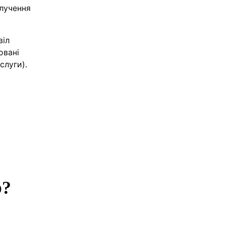
лучення
віл
овані
слуги).
ю?