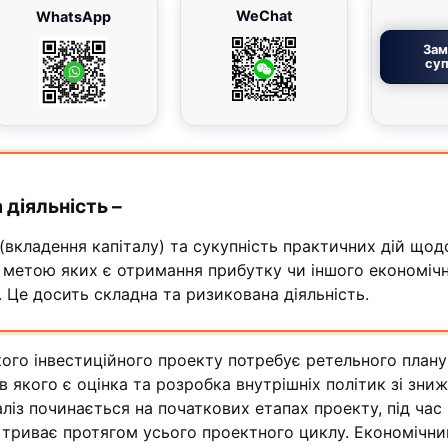
WeChat
WhatsApp
Зам
суп
 діяльність –
(вкладення капіталу) та сукупність практичних дій щод
й, метою яких є отримання прибутку чи іншого економіч
 Це досить складна та ризикована діяльність.
кого інвестиційного проекту потребує ретельного плану
в якого є оцінка та розробка внутрішніх політик зі зни
аліз починається на початкових етапах проекту, під час
, і триває протягом усього проектного циклу. Економічни