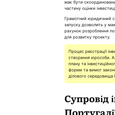
має бути скоординований
частину оцінки інвестиці
Грамотний юридичний су
запуску дозволить у ма
рахунок розроблення пол
для розвитку проекту.
Процес реєстрації інв
створення юрособи. Ал
плану та інвестиційно
форми та вимог законо
ділового середовища П
Супровід і
Португалі