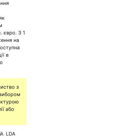
ання
як
м
 євро. З 1
ження на
доступна
ії в
що
риство з
 вибором
руктурою
ії або
ій. LDA