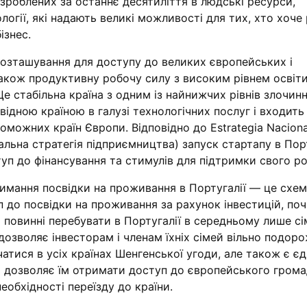
 зроблених за останнє десятиліття в людські ресурси,
логії, які надають великі можливості для тих, хто хоче
ізнес.
розташування для доступу до великих європейських і
акож продуктивну робочу силу з високим рівнем освіти
Це стабільна країна з одним із найнижчих рівнів злочинн
овідною країною в галузі технологічних послуг і входить
можних країн Європи. Відповідно до Estrategia Naciona
льна стратегія підприємництва) запуск стартапу в Порт
п до фінансування та стимулів для підтримки свого ро
имання посвідки на проживання в Португалії — це схем
 до посвідки на проживання за рахунок інвестицій, по
и повинні перебувати в Португалії в середньому лише сі
 дозволяє інвесторам і членам їхніх сімей вільно подор
атися в усіх країнах Шенгенської угоди, але також є є
а дозволяє їм отримати доступ до європейського гром
необхідності переїзду до країни.