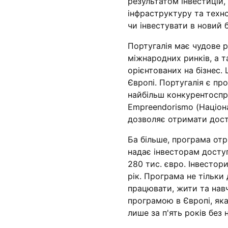
результатом інвестицій,
інфраструктуру та техно
чи інвестувати в новий б
Португалія має чудове 
міжнародних ринків, а т
орієнтованих на бізнес. 
Європі. Португалія є пр
найбільш конкурентоспро
Empreendorismo (Націона
дозволяє отримати досту
Ба більше, програма отр
надає інвесторам доступ
280 тис. євро. Інвестор
рік. Програма не тільки
працювати, жити та навч
програмою в Європі, як
лише за п'ять років без 