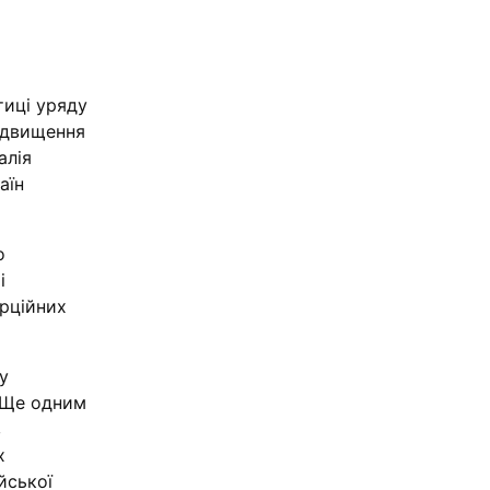
тиці уряду
підвищення
алія
аїн
о
і
рційних
у
. Ще одним
в
х
йської