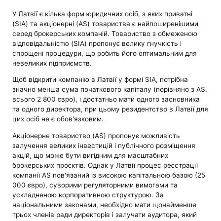
У Латвії є кілька форм юридичних осіб, з яких приватні
(SIA) та акціонерні (AS) товариства є найпоширенішими
серед брокерських компаній. Товариство з обмеженою
відповідальністю (SIA) пропонує велику гнучкість і
спрощені процедури, що робить його оптимальним для
невеликих підприємств.
Щоб відкрити компанію в Латвії у формі SIA, потрібна
значно менша сума початкового капіталу (порівняно з AS,
всього 2 800 євро), і достатньо мати одного засновника
та одного директора, при цьому резидентство в Латвії для
цих осіб не є обов'язковим.
Акціонерне товариство (AS) пропонує можливість
залучення великих інвестицій і публічного розміщення
акцій, що може бути вигідним для масштабних
брокерських проєктів. Однак у Латвії процес реєстрації
компанії AS пов'язаний із високою капітальною базою (25
000 євро), суворими регуляторними вимогами та
ускладненою корпоративною структурою. За
національними законами, необхідно мати щонайменше
трьох членів ради директорів і залучати аудитора, який