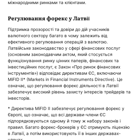
міжнародними ринками та клієнтами.
Регулювання форекс у Латвії
Підтримка прозорості та довіри до дій учасників
валютного сектору багато в чому залежить від
ефективного регулювання операцій з валютою.
Латвійське законодавство у сфері фінансових послуг
(основним законодавчим актом, який стосується
функціонування ринку цінних паперів, фінансових та
інвестиційних послуг, є Закон «Про ринок фінансових
інструментів») відповідає директивам ЄС, включаючи
MiFID II* (Markets in Financial Instruments Directive). Це
означає, що регулювання форекс діяльності в Латвії
забезпечує високий рівень захисту інтересів трейдерів та
інвесторів.
* Директива MiFID II забезпечує регулювання форекс у
Європі, що означає, що всі держави-члени ЄС
підпорядковуються одному й тому ж набору законів і
правил. Багато форекс-брокерів у ЄС отримують ліцензію
в Латвії, а потім використовують її в інших державах-
членах.