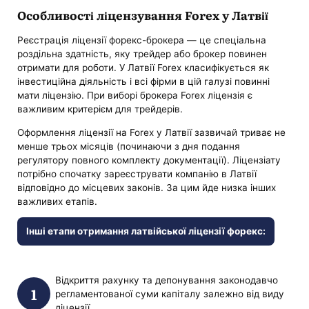
Особливості ліцензування Forex у Латвії
Реєстрація ліцензії форекс-брокера — це спеціальна
роздільна здатність, яку трейдер або брокер повинен
отримати для роботи. У Латвії Forex класифікується як
інвестиційна діяльність і всі фірми в цій галузі повинні
мати ліцензію. При виборі брокера Forex ліцензія є
важливим критерієм для трейдерів.
Оформлення ліцензії на Forex у Латвії зазвичай триває не
менше трьох місяців (починаючи з дня подання
регулятору повного комплекту документації). Ліцензіату
потрібно спочатку зареєструвати компанію в Латвії
відповідно до місцевих законів. За цим йде низка інших
важливих етапів.
Інші етапи отримання латвійської ліцензії форекс:
Відкриття рахунку та депонування законодавчо
регламентованої суми капіталу залежно від виду
ліцензії.