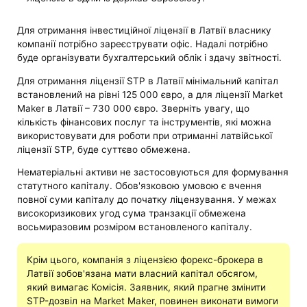
Для отримання інвестиційної ліцензії в Латвії власнику
компанії потрібно зареєструвати офіс. Надалі потрібно
буде організувати бухгалтерський облік і здачу звітності.
Для отримання ліцензії STP в Латвії мінімальний капітал
встановлений на рівні 125 000 євро, а для ліцензії Market
Maker в Латвії – 730 000 євро. Зверніть увагу, що
кількість фінансових послуг та інструментів, які можна
використовувати для роботи при отриманні латвійської
ліцензії STP, буде суттєво обмежена.
Нематеріальні активи не застосовуються для формування
статутного капіталу. Обов'язковою умовою є вчення
повної суми капіталу до початку ліцензування. У межах
високоризикових угод сума транзакції обмежена
восьмиразовим розміром встановленого капіталу.
Крім цього, компанія з ліцензією форекс-брокера в
Латвії зобов'язана мати власний капітал обсягом,
який вимагає Комісія. Заявник, який прагне змінити
STP-дозвіл на Market Maker, повинен виконати вимоги