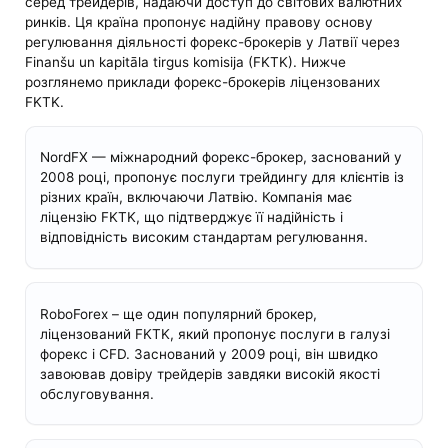
серед трейдерів, надаючи доступ до світових валютних
ринків. Ця країна пропонує надійну правову основу
регулювання діяльності форекс-брокерів у Латвії через
Finanšu un kapitāla tirgus komisija (FKTK). Нижче
розглянемо приклади форекс-брокерів ліцензованих
FKTK.
NordFX — міжнародний форекс-брокер, заснований у
2008 році, пропонує послуги трейдингу для клієнтів із
різних країн, включаючи Латвію. Компанія має
ліцензію FKTK, що підтверджує її надійність і
відповідність високим стандартам регулювання.
RoboForex – ще один популярний брокер,
ліцензований FKTK, який пропонує послуги в галузі
форекс і CFD. Заснований у 2009 році, він швидко
завоював довіру трейдерів завдяки високій якості
обслуговування.