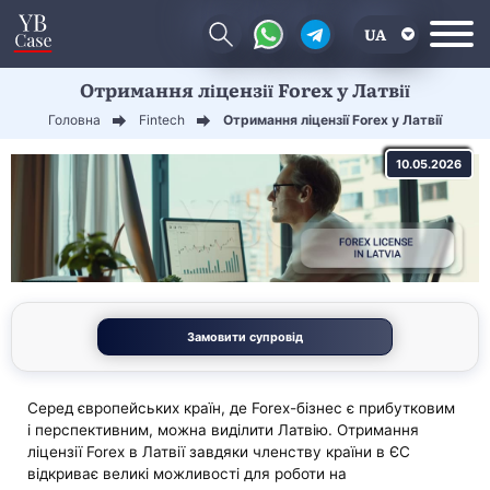
UA
Отримання ліцензії Forex у Латвії
EN
Головна
Fintech
Отримання ліцензії Forex у Латвії
CN
10.05.2026
Замовити супровід
Серед європейських країн, де Forex-бізнес є прибутковим
і перспективним, можна виділити Латвію. Отримання
ліцензії Forex в Латвії завдяки членству країни в ЄС
відкриває великі можливості для роботи на