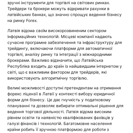
зручні інструменти для торгівлі на світових ринках.
Трейдери та брокери можуть відкривати рахунки в
латвійських банках, що значно спрощує ведення бізнесу
на ринку Forex.
Латвія відома своїм високорозвиненим сектором
інформаційних технологій. Місцеві компанії надають
сучасне програмне забезпечення та інфраструктуру для
трейдингу, включаючи платформи для автоматичної
торгівлі, аналізу ринку та інтеграції з міжнародними
брокерами. Важливо відзначити, що Латвійська
Республіка входить до країн із найшвидшим інтернетом у
світі, що є важливим фактором для трейдерів, які
використовують алгоритмічну торгівлю.
Великі можливості доступні претендентам на отримання
форекс ліцензії в Латвії у контексті вибору юридичної
форми для бізнесу. Це дає гнучкість у податковому
плануванні та дозволяє вибирати оптимальні рішення для
ведення торгової діяльності. Латвія відома високим
рівнем освіти та наявністю кваліфікованих фахівців у
галузі фінансів і технологій. Багатомовне населення
країни робить її зручною платформою для роботи з