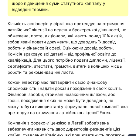
щодо підвищення суми статутного капіталу у
відведені терміни.
Кількість акціонерів у фірмі, яка претендує на отримання
латвійської ліцензії на ведення брокерської діяльності, не
обмежена, проте, акціонери, які мають понад 10% акцій,
зобов'язані подати документи, що доводять їх досвід
роботи у фінансовій сфері. Оцінюючи досвід роботи,
Комісія враховує всі деталі – від профільної освіти до
кваліфікації. Для цього потрібно подати дипломи, ліцензії,
сертифікати, атестати, грамоти, витяги з колишніх місць
роботи та рекомендаційні листи.
Кожен інвестор має підтвердити свою фінансову
спроможність і надати докази походження своїх коштів.
Фінансові засоби, отримані незаконним шляхом, або
гроші, походження яких не може бути доведено, не
можуть бути використані у формуванні нової компанії, яка
претендує на отримання латвійської ліцензії Forex.
Компанія з форекс-ліцензією в Латвії зобов'язана
забезпечити наявність двох директорів-резидентів цієї
країни, схвалених Комісією, які працюватимуть протягом