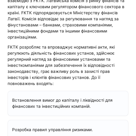
взаємодію з FKTK. Латвійська комісія з ринку фінансів та
капіталу є ключовим регулятором фінансового сектора в
країні. FKTK підпорядковується Міністерству фінансів
Латвії. Комісія відповідає за регулювання та нагляд за
фінустановами – банками, страховими компаніями,
інвестиційними фондами та іншими фінансовими
організаціями.
FKTK розробляє та впроваджує нормативні акти, які
регулюють діяльність фінансових установ, здійснює
регулярний нагляд за фінансовими установами та
інвесткомпаніями для забезпечення їх відповідності
законодавству, грає важливу роль в захисті прав
інвесторів і клієнтів фінансових установ. До її
повноважень входять:
Встановлення вимог до капіталу і ліквідності для
фінансових та інвестиційних компаній.
Розробка правил управління ризиками.