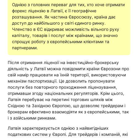
Однією з головних переваг для тих, хто хоче отримати
форекс ліцензію в Латвії, є її географічне
розташування. Як частина Євросоюзу, країна дає
доступ до найбільшого у світі єдиного ринку.
Членство в ЄС відкриває можливість вільного руху
капіталу, товарів і послуг між країнами, що значно
спрощує роботу з європейськими клієнтами та
партнерами.
Після отримання ліцензії на інвестиційно-брокерську
діяльність у Латвії можна повідомити країни Єврозони про
свій намір працювати на їхній території, використовуючи
механізм паспортизації. Це дозволить пропонувати
послуги без повторного проходження ліцензування,
отримавши згоду національних регуляторів. Крім цього,
Латвія перебуває на перетині торгових шляхів між
Східною та Західною Європою, що дозволяє трейдерам і
брокерам ефективно взаємодіяти як з європейськими, так
і з азійськими ринками.
Латвія характеризується однією з найвигідніших
податкових систем у Європі. Для трейдерів і компаній, які