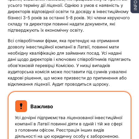
INFO
усього терміну дії ліцензії. Однією з умов є наявність у
директорів відповідної освіти та досвіду в інвестиційному
бізнесі 3-5 років за останні 5-8 років. Усі члени керуючого
складу та директори повинні надати документи, які
підтверджують їх економічну освіту.
Всі співробітники фірми, яка претендує на отримання
дозволу інвестиційної компанії в Латвії, повинні мати
необхідну кваліфікацію для займаних посад. Усі надані
дані щодо директорів і ключових співробітників підлягають
обов'язковій перевірці Комісією. У низці випадків
аудиторська комісія може поставити під сумнів ухвалені
кадрові рішення, що може призвести до припинення або
відкликання ліцензії. Аудит проводиться щороку.
Важливо
Усі дочірні підприємства ліцензованої інвестиційної
компанії в Латвії повинні діяти в одній і тій же сфері
з головним офісом. Реєстрація інших видів
діяльності на цю юридичну особу є забороненою.