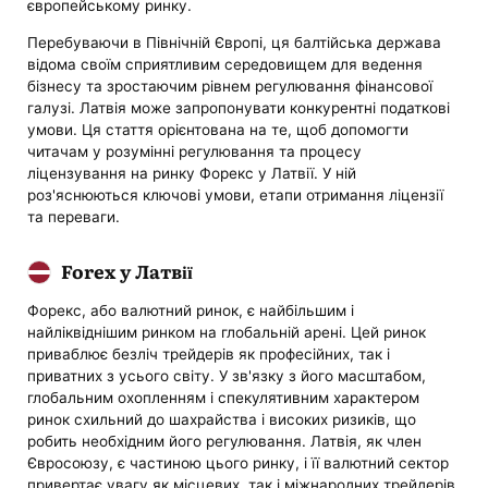
європейському ринку.
Перебуваючи в Північній Європі, ця балтійська держава
відома своїм сприятливим середовищем для ведення
бізнесу та зростаючим рівнем регулювання фінансової
галузі. Латвія може запропонувати конкурентні податкові
умови. Ця стаття орієнтована на те, щоб допомогти
читачам у розумінні регулювання та процесу
ліцензування на ринку Форекс у Латвії. У ній
роз'яснюються ключові умови, етапи отримання ліцензії
та переваги.
Forex у Латвії
Форекс, або валютний ринок, є найбільшим і
найліквіднішим ринком на глобальній арені. Цей ринок
приваблює безліч трейдерів як професійних, так і
приватних з усього світу. У зв'язку з його масштабом,
глобальним охопленням і спекулятивним характером
ринок схильний до шахрайства і високих ризиків, що
робить необхідним його регулювання. Латвія, як член
Євросоюзу, є частиною цього ринку, і її валютний сектор
привертає увагу як місцевих, так і міжнародних трейдерів.