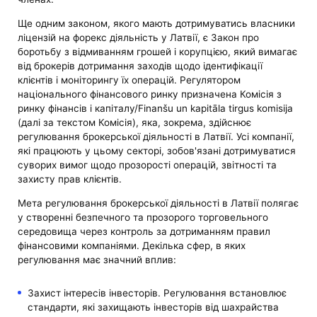
Ще одним законом, якого мають дотримуватись власники
ліцензій на форекс діяльність у Латвії, є Закон про
боротьбу з відмиванням грошей і корупцією, який вимагає
від брокерів дотримання заходів щодо ідентифікації
клієнтів і моніторингу їх операцій. Регулятором
національного фінансового ринку призначена Комісія з
ринку фінансів і капіталу/Finanšu un kapitāla tirgus komisija
(далі за текстом Комісія), яка, зокрема, здійснює
регулювання брокерської діяльності в Латвії. Усі компанії,
які працюють у цьому секторі, зобов'язані дотримуватися
суворих вимог щодо прозорості операцій, звітності та
захисту прав клієнтів.
Мета регулювання брокерської діяльності в Латвії полягає
у створенні безпечного та прозорого торговельного
середовища через контроль за дотриманням правил
фінансовими компаніями. Декілька сфер, в яких
регулювання має значний вплив:
Захист інтересів інвесторів. Регулювання встановлює
стандарти, які захищають інвесторів від шахрайства