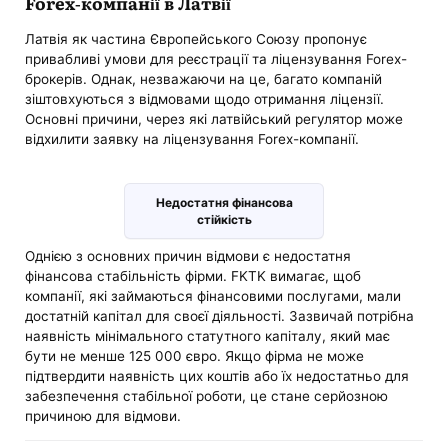
Forex-компанії в Латвії
Латвія як частина Європейського Союзу пропонує
привабливі умови для реєстрації та ліцензування Forex-
брокерів. Однак, незважаючи на це, багато компаній
зіштовхуються з відмовами щодо отримання ліцензії.
Основні причини, через які латвійський регулятор може
відхилити заявку на ліцензування Forex-компанії.
Недостатня фінансова
стійкість
Однією з основних причин відмови є недостатня
фінансова стабільність фірми. FKTK вимагає, щоб
компанії, які займаються фінансовими послугами, мали
достатній капітал для своєї діяльності. Зазвичай потрібна
наявність мінімального статутного капіталу, який має
бути не менше 125 000 євро. Якщо фірма не може
підтвердити наявність цих коштів або їх недостатньо для
забезпечення стабільної роботи, це стане серйозною
причиною для відмови.