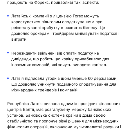
працюють на Форекс, привабливі такі аспекти:
Латвійські компанії з ліцензією Forex можуть
користуватися пільговим оподаткуванням при
реінвестуванні прибутку в розвиток бізнесу. Це
дозволяє брокерам і трейдерам мінімізувати податкові
витрати.
Нерезиденти звільнені від сплати податку на
дивіденди, що робить цю країну привабливою для
іноземних компаній, які хочуть виводити капітал.
Латвія підписала угоди з щонайменше 60 державами,
що дозволяє уникнути подвійного оподаткування для
міжнародних трейдерів і компаній.
Республіка Латвія визнана одним із провідних фінансових
центрів Балтії, має розгалужену мережу банківських
установ. Банківська система країни відома своєю
стабільністю та пропонує різні рішення для міжнародних
фінансових операцій, включаючи мультивалютні рахунки і