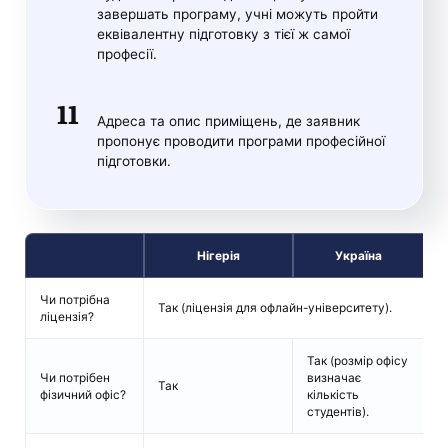
завершать програму, учні можуть пройти
еквівалентну підготовку з тієї ж самої
професії.
Адреса та опис приміщень, де заявник
пропонує проводити програми професійної
підготовки.
Нігерія
Україна
Чи потрібна
І
Так (ліцензія для офлайн-університету).
ліцензія?
к
Так (розмір офісу
Чи потрібен
визначає
І
Так
фізичний офіс?
кількість
к
студентів).