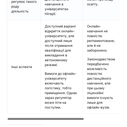
регулює такого
н
навчання в
освіту.
роду
р
університетах
діяльність
Нігерії.
Доступний варіант
Онлайн-
Д
відкриття онлайн-
навчання не
п
університету, але
повністю
(
доступний лише
регламентоване,
П
після отримання
але й не
з
кваліфікації для
заборонено.
н
викладання в
з
Законодавством
автономному
т
передбачено
режимі.
Інші аспекти
п
можливість
Вимоги до офлайн-
повністю
О
університету
дистанційного
в
включають
навчання, але
в
логістику, тобто
при цьому
і
приміщення. Однак
ліцензійні
п
зараз регулятор
вимоги існують
б
може піти на
лише для
о
поступки.
офлайн-вузів.