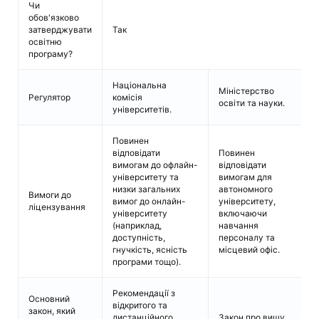
Чи
обов'язково
затверджувати
Так
освітню
програму?
Національна
Міністерство
Регулятор
комісія
освіти та науки.
університетів.
Повинен
відповідати
Повинен
вимогам до офлайн-
відповідати
університету та
вимогам для
Б
низки загальних
автономного
Вимоги до
а
вимог до онлайн-
університету,
ліцензування
с
університету
включаючи
в
(наприклад,
навчання
доступність,
персоналу та
гнучкість, ясність
місцевий офіс.
програми тощо).
Рекомендації з
Основний
відкритого та
закон, який
Ф
дистанційного
Закон про вищу