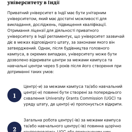
університету в Індії
Приватний університет в Індії має бути унітарним
університетом, який має достатні можливості для
викладання, досліджень, підвищення кваліфікації.
Отримання ліцензії для діяльності приватного
університету в Індії регламентує, що університет зазвичай
діє в межах відповідного штату, за законами якого він
затверджений. Однак, після будівництва головного
кампуса, в окремих випадках, університету може бути
дозволено відкривати центри за межами кампуса та
навчальні центри через 5 років після його створення при
дотриманні таких умов:
Центр(-и) за межами кампуса та/або навчальний
центр(-и) повинні бути створені за попереднього
схвалення University Grants Commission (UGC) та
уряду штату, де центр(-и) пропонується відкрити.
Загальна робота центру(-ів) за межами кампуса
та/або навчального центру(-ів) повинна щорічно
контролюватись UGC або призначеним ним