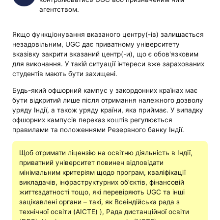
агентством.
Якщо функціонування вказаного центру(-ів) залишається
незадовільним, UGC дає приватному університету
вказівку закрити вказаний центр(-и), що є обов'язковим
для виконання. У такій ситуації інтереси вже зарахованих
студентів мають бути захищені.
Будь-який офшорний кампус у закордонних країнах має
бути відкритий лише після отримання належного дозволу
уряду Індії, а також уряду країни, яка приймає. У випадку
офшорних кампусів переказ коштів регулюється
правилами та положеннями Резервного банку Індії.
Щоб отримати ліцензію на освітню діяльність в Індії,
приватний університет повинен відповідати
мінімальним критеріям щодо програм, кваліфікації
викладачів, інфраструктурних об'єктів, фінансовій
життєздатності тощо, які перевіряють UGC та інші
зацікавлені органи – такі, як Всеіндійська рада з
технічної освіти (AICTE) ), Рада дистанційної освіти