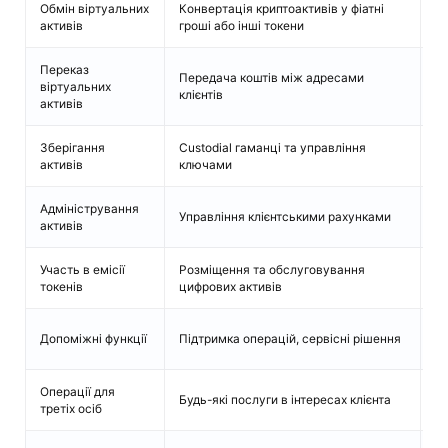
Обмін віртуальних
Конвертація криптоактивів у фіатні
По
активів
гроші або інші токени
Переказ
Передача коштів між адресами
віртуальних
Пі
клієнтів
активів
Зберігання
Custodial гаманці та управління
По
активів
ключами
ко
Адміністрування
По
Управління клієнтськими рахунками
активів
ко
Участь в емісії
Розміщення та обслуговування
По
токенів
цифрових активів
пр
Пі
Допоміжні функції
Підтримка операцій, сервісні рішення
п
Операції для
Кв
Будь-які послуги в інтересах клієнта
третіх осіб
V