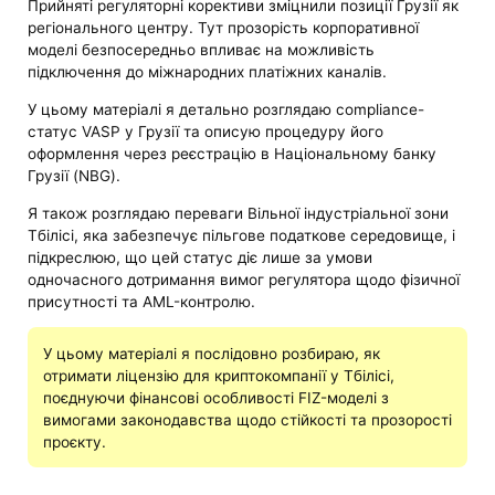
Прийняті регуляторні корективи зміцнили позиції Грузії як
регіонального центру. Тут прозорість корпоративної
моделі безпосередньо впливає на можливість
підключення до міжнародних платіжних каналів.
У цьому матеріалі я детально розглядаю compliance-
статус VASP у Грузії та описую процедуру його
оформлення через реєстрацію в Національному банку
Грузії (NBG).
Я також розглядаю переваги Вільної індустріальної зони
Тбілісі, яка забезпечує пільгове податкове середовище, і
підкреслюю, що цей статус діє лише за умови
одночасного дотримання вимог регулятора щодо фізичної
присутності та AML-контролю.
У цьому матеріалі я послідовно розбираю, як
отримати ліцензію для криптокомпанії у Тбілісі,
поєднуючи фінансові особливості FIZ-моделі з
вимогами законодавства щодо стійкості та прозорості
проєкту.