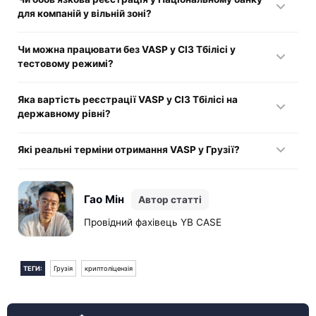
для компаній у вільній зоні?
Так, реєстрація VASP у СІЗ Тбілісі є обов'язковою
Чи можна працювати без VASP у СІЗ Тбілісі у
вимогою для всіх осіб, які працюють з віртуальними
тестовому режимі?
активами на території країни.
Ні, надання послуг без попереднього внесення до
Яка вартість реєстрації VASP у СІЗ Тбілісі на
офіційного реєстру тягне за собою адміністративну
державному рівні?
відповідальність та блокування банківських рахунків.
Заявник зобов'язаний сплатити до бюджету
Які реальні терміни отримання VASP у Грузії?
реєстраційний збір у розмірі 5 тисяч ларі до моменту
подання документів.
Процедура займає від 60 до 120 календарних днів
залежно від повноти наданого пакета даних та швидкості
Гао Мін
Автор статті
відповідей на додаткові запити регулятора.
Провідний фахівець YB CASE
ТЕГИ:
Грузія
криптоліцензія