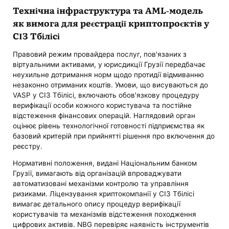
Технічна інфраструктура та AML-модель
як вимога для реєстрації криптопроєктів у
СІЗ Тбілісі
Правовий режим провайдера послуг, пов'язаних з
віртуальними активами, у юрисдикції Грузії передбачає
неухильне дотримання норм щодо протидії відмиванню
незаконно отриманих коштів. Умови, що висуваються до
VASP у СІЗ Тбілісі, включають обов'язкову процедуру
верифікації особи кожного користувача та постійне
відстеження фінансових операцій. Наглядовий орган
оцінює рівень технологічної готовності підприємства як
базовий критерій при прийнятті рішення про включення до
реєстру.
Нормативні положення, видані Національним банком
Грузії, вимагають від організацій впроваджувати
автоматизовані механізми контролю та управління
ризиками. Ліцензування криптокомпанії у СІЗ Тбілісі
вимагає детального опису процедур верифікації
користувачів та механізмів відстеження походження
цифрових активів. NBG перевіряє наявність інструментів