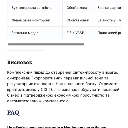
Бухгалтерська звітність
Обов’язкова
За стандартами Гр
Фінансовий моніторинг
Обов’язковий
Звітність у FMS
Загальна модель
FIZ + VASP
Податковий режим
Висновок
Комплексний підхід до створення фінтех-проєкту вимагає
синхронізації корпоративних переваг вільної зони та
регуляторних стандартів Національного банку. Отримати
криптоліцензію у СІЗ Тбілісі означає побудувати прозорий
бізнес з підтвердженою економічною присутністю та
автоматизованим комплаєнсом.
FAQ
Чи обов'язкова реєстрація у Національному банку