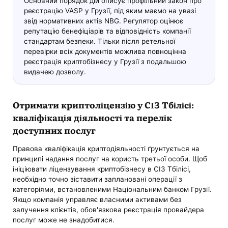
Основний порядок дій описує профільний закон про
реєстрацію VASP у Грузії, під яким маємо на увазі
звід нормативних актів NBG. Регулятор оцінює
репутацію бенефіціарів та відповідність компанії
стандартам безпеки. Тільки після ретельної
перевірки всіх документів можлива повноцінна
реєстрація криптобізнесу у Грузії з подальшою
видачею дозволу.
Отримати криптоліцензію у СІЗ Тбілісі:
кваліфікація діяльності та перелік
доступних послуг
Правова кваліфікація криптодіяльності ґрунтується на
принципі надання послуг на користь третьої особи. Щоб
ініціювати ліцензування криптобізнесу в СІЗ Тбілісі,
необхідно точно зіставити заплановані операції з
категоріями, встановленими Національним банком Грузії.
Якщо компанія управляє власними активами без
залучення клієнтів, обов'язкова реєстрація провайдера
послуг може не знадобитися.