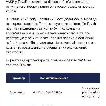
VASP у Грузії накладає на бізнес зобов'язання щодо
регулярного інформування фінансової розвідки про рух
коштів.
З 1 січня 2026 року набули чинності додаткові вимоги до
прозорості сервісів. Тепер статус криптоліцензії в Грузії
повинен підтверджуватися публічно: компанія
зобов'язана розміщувати електронну копію акта про
реєстрацію у всіх каналах надання послуг, охоплюючи
вебсайти та мобільні додатки. Ця вимога діє також щодо
компаній, розміщених на спеціальних економічних
територіях.
Нормативна архітектура та правовий режим VASP на
території Грузії:
Параметр
Нормативна основа
Уповноважений о
Регулятор
Нацбанк Грузії (NBG)
реєстрацію та н
послуг віртуальн