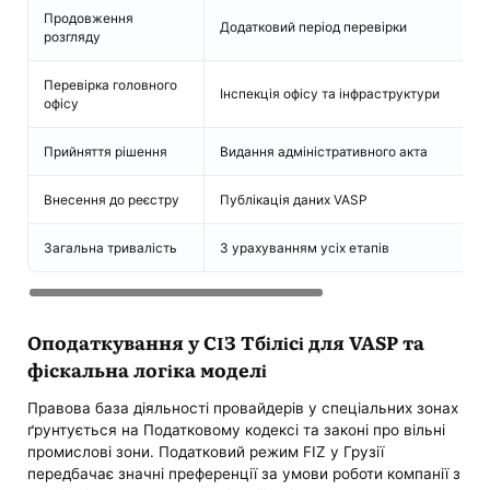
Продовження
Додатковий період перевірки
Д
розгляду
Перевірка головного
Інспекція офісу та інфраструктури
У
офісу
Прийняття рішення
Видання адміністративного акта
З
Внесення до реєстру
Публікація даних VASP
П
Загальна тривалість
З урахуванням усіх етапів
2
Оподаткування у СІЗ Тбілісі для VASP та
фіскальна логіка моделі
Правова база діяльності провайдерів у спеціальних зонах
ґрунтується на Податковому кодексі та законі про вільні
промислові зони. Податковий режим FIZ у Грузії
передбачає значні преференції за умови роботи компанії з