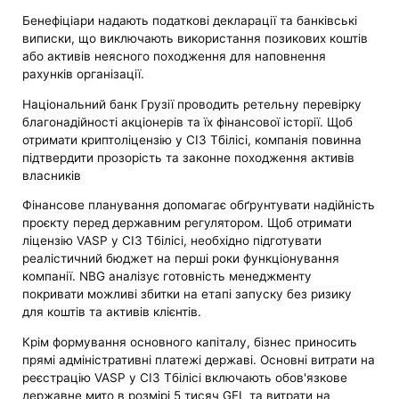
Бенефіціари надають податкові декларації та банківські
виписки, що виключають використання позикових коштів
або активів неясного походження для наповнення
рахунків організації.
Національний банк Грузії проводить ретельну перевірку
благонадійності акціонерів та їх фінансової історії. Щоб
отримати криптоліцензію у СІЗ Тбілісі, компанія повинна
підтвердити прозорість та законне походження активів
власників
Фінансове планування допомагає обґрунтувати надійність
проєкту перед державним регулятором. Щоб отримати
ліцензію VASP у СІЗ Тбілісі, необхідно підготувати
реалістичний бюджет на перші роки функціонування
компанії. NBG аналізує готовність менеджменту
покривати можливі збитки на етапі запуску без ризику
для коштів та активів клієнтів.
Крім формування основного капіталу, бізнес приносить
прямі адміністративні платежі державі. Основні витрати на
реєстрацію VASP у СІЗ Тбілісі включають обов'язкове
державне мито в розмірі 5 тисяч GEL та витрати на