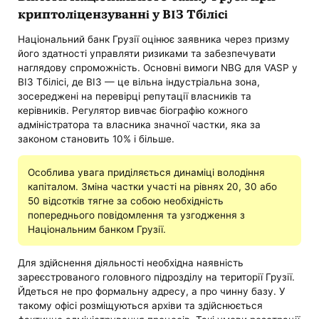
криптоліцензуванні у ВІЗ Тбілісі
Національний банк Грузії оцінює заявника через призму
його здатності управляти ризиками та забезпечувати
наглядову спроможність. Основні вимоги NBG для VASP у
ВІЗ Тбілісі, де ВІЗ — це вільна індустріальна зона,
зосереджені на перевірці репутації власників та
керівників. Регулятор вивчає біографію кожного
адміністратора та власника значної частки, яка за
законом становить 10% і більше.
Особлива увага приділяється динаміці володіння
капіталом. Зміна частки участі на рівнях 20, 30 або
50 відсотків тягне за собою необхідність
попереднього повідомлення та узгодження з
Національним банком Грузії.
Для здійснення діяльності необхідна наявність
зареєстрованого головного підрозділу на території Грузії.
Йдеться не про формальну адресу, а про чинну базу. У
такому офісі розміщуються архіви та здійснюється