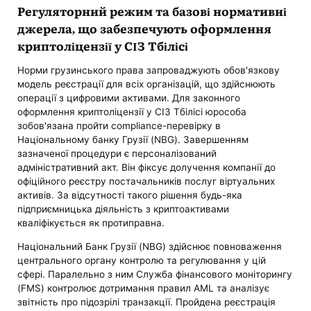
Регуляторний режим та базові нормативні
джерела, що забезпечують оформлення
криптоліцензії у СІЗ Тбілісі
Норми грузинського права запроваджують обов'язкову
модель реєстрації для всіх організацій, що здійснюють
операції з цифровими активами. Для законного
оформлення криптоліцензії у СІЗ Тбілісі юрособа
зобов'язана пройти compliance-перевірку в
Національному банку Грузії (NBG). Завершенням
зазначеної процедури є персоналізований
адміністративний акт. Він фіксує долучення компанії до
офіційного реєстру постачальників послуг віртуальних
активів. За відсутності такого рішення будь-яка
підприємницька діяльність з криптоактивами
кваліфікується як протиправна.
Національний Банк Грузії (NBG) здійснює повноваження
центрального органу контролю та регулювання у цій
сфері. Паралельно з ним Служба фінансового моніторингу
(FMS) контролює дотримання правил AML та аналізує
звітність про підозрілі транзакції. Пройдена реєстрація