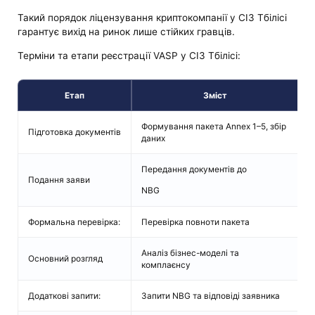
Такий порядок ліцензування криптокомпанії у СІЗ Тбілісі
гарантує вихід на ринок лише стійких гравців.
Терміни та етапи реєстрації VASP у СІЗ Тбілісі:
Етап
Зміст
Формування пакета Annex 1–5, збір
2
Підготовка документів
даних
з
Передання документів до
Подання заяви
1
NBG
Формальна перевірка:
Перевірка повноти пакета
Д
Аналіз бізнес-моделі та
Основний розгляд
Д
комплаєнсу
Додаткові запити:
Запити NBG та відповіді заявника
Т