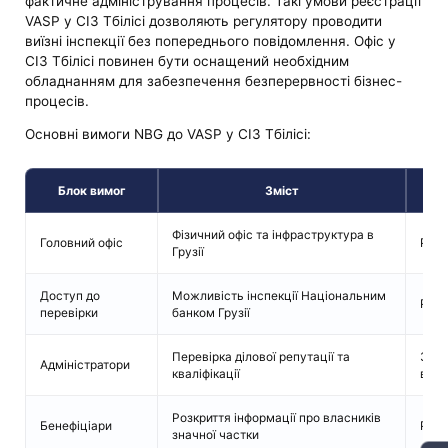
фактичне адміністрування процесів. Такі умови реєстрації
VASP у СІЗ Тбілісі дозволяють регулятору проводити
виїзні інспекції без попереднього повідомлення. Офіс у
СІЗ Тбілісі повинен бути оснащений необхідним
обладнанням для забезпечення безперервності бізнес-
процесів.
Основні вимоги NBG до VASP у СІЗ Тбілісі:
Блок вимог
Зміст
Фізичний офіс та інфраструктура в
Головний офіс
Регл
Грузії
Доступ до
Можливість інспекції Національним
Регл
перевірки
банком Грузії
Перевірка ділової репутації та
Зако
Адміністратори
кваліфікації
відм
Розкриття інформації про власників
Бенефіціари
Регл
значної частки