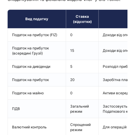
Ставка
Вид податку
За
(відсотки)
Податок на прибуток (FIZ)
0
Доходи від опера
Податок на прибуток
15
Доходи від операц
(всередині Грузії)
Податок на дивіденди
5
Розподіл прибутк
Податок на прибуток
20
Заробітна плата с
Податок на майно
0
Активи всередині 
Загальний
Застосовується в
ПДВ
режим
Податкового коде
Спрощений
Валютний контроль
Для операцій з і
режим