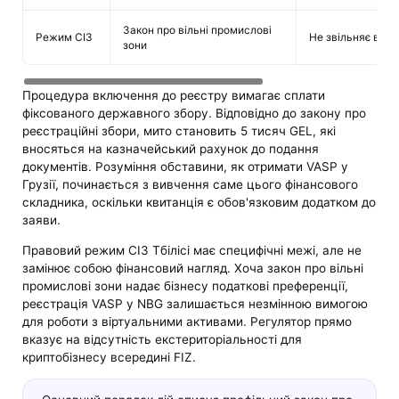
Закон про вільні промислові
Режим СІЗ
Не звільняє від 
зони
Процедура включення до реєстру вимагає сплати
фіксованого державного збору. Відповідно до закону про
реєстраційні збори, мито становить 5 тисяч GEL, які
вносяться на казначейський рахунок до подання
документів. Розуміння обставини, як отримати VASP у
Грузії, починається з вивчення саме цього фінансового
складника, оскільки квитанція є обов'язковим додатком до
заяви.
Правовий режим СІЗ Тбілісі має специфічні межі, але не
замінює собою фінансовий нагляд. Хоча закон про вільні
промислові зони надає бізнесу податкові преференції,
реєстрація VASP у NBG залишається незмінною вимогою
для роботи з віртуальними активами. Регулятор прямо
вказує на відсутність екстериторіальності для
криптобізнесу всередині FIZ.