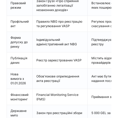
Закон Грузії «Про сприяння
Правовий
Встановлює стату
запобіганню легалізації
режим
яких поширюють
незаконних доходів»
Профільний
Правило NBG про реєстрацію
Регулює процедур
акт
та регулювання VASP
скасування стат
Форма
Індивідуальний
Підтверджує реє
допуску до
адміністративний акт NBG
реєстру
ринку
Публікація
Містить відомост
Реєстр зареєстрованих VASP
даних
провайдерів
Нова
Обов'язкове оприлюднення
Акт має бути роз
вимога з
акта реєстрації
надання послуг
01.01.2026
Фінансовий
Financial Monitoring Service
Приймання звітн
моніторинг
(FMS)
Державне
Закон про реєстраційні збори
5 000 GEL за реє
мито