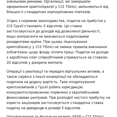
зовнішніми ринками. Організації, які завершили
оформлення криптоліцензії у СІЗ Тбілісі, звільняються від
більшості стандартних корпоративних платежів.
Згідно з нормами законодавства, податок на прибуток у
СІЗ Грузії становить 0 відсотків. Ця ставка
застосовується до доходів від дозволеної діяльності,
якщо контрагенти не визнаються податковими
резидентами країни. При цьому ліцензування
криптобізнесу у СІЗ Тбілісі не змінює правила виконання
зобов'язань щодо фонду оплати праці. Податок на доходи
з заробітних плат співробітників утримується за ставкою
20 відсотків у джерела виплати.
Операції з реалізації та передачі віртуальних активів, а
також сервіси з їхньої конвертації не обкладаються
податком на додану вартість. Таке оподаткування
криптокомпаній у Грузії робить юрисдикцію
конкурентоспроможною порівняно з європейськими
фінансовими центрами. При розподілі чистого прибутку на
користь акціонерів застосовується стандартна ставка
податку на дивіденди в розмірі 5 відсотків.
Оподаткування та фіскальна модель VASP у СІЗ Тбілісі: