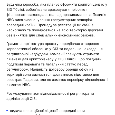
Будь-яка юрособа, яка планує оформити криптоліцензію у
ВІЗ Тбілісі, зобов’язана враховувати пріоритет
фінансового законодавства над правилами зони. Позиція
NBG виключає існування «регуляторних офшорів»
всередині країни. Процедура реєстрації як VASP є
наскрізною та поширюється на всю територію держави
без винятків для спеціальних економічних районів.
Грамотна архітектура проєкту передбачає створення
корпоративної оболонки у СІЗ та подальше накладення
регуляторної надбудови. Компанії планують отримати
ліцензію для криптобізнесу у СІЗ Тбілісі, щоб поєднати
податкові переваги та легальний статус перед
регулятором. Наявність договору оренди офісу на
території зони визнається достатньою підставою для
реєстрації адреси, але не замінює перевірку відповідності
вимогам NBG.
Розмежування зон відповідальності регулятора та
адміністрації СІЗ:
видача операційної ліцензії всередині зони —