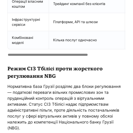
Операції власним
Не
Трейдинг компанії без клієнтів
коштом
р
Інфраструктурні
О
Платформи, API та шлюзи
сервіси
п
Комбіновані
В
Кілька послуг одночасно
моделі
па
Режим СІЗ Тбілісі проти жорсткого
регулювання NBG
Нормативна база Грузії розділяє два блоки регулювання
— податкові переваги вільних промислових зон та
пруденційний контроль операцій з віртуальними
активами. Статус СІЗ Тбілісі надає підприємствам
адміністративні пільги, проте діяльність постачальників
послуг у сфері віртуальних активів у повному обсязі
належить до компетенції Національного банку Грузії
(NBG).