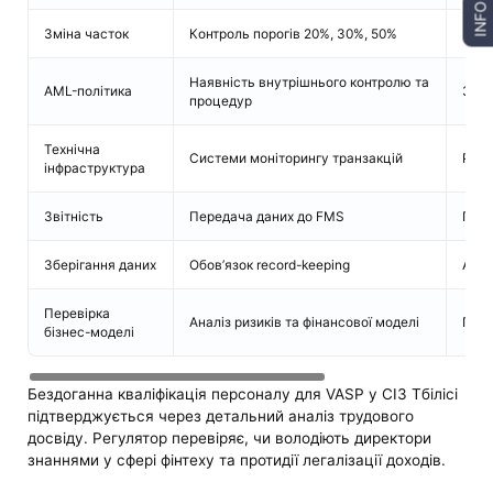
INFO
Зміна часток
Контроль порогів 20%, 30%, 50%
Нор
Наявність внутрішнього контролю та
AML-політика
Зак
процедур
Технічна
Системи моніторингу транзакцій
Регл
інфраструктура
Звітність
Передача даних до FMS
Пра
Зберігання даних
Обов’язок record-keeping
AML
Перевірка
Аналіз ризиків та фінансової моделі
Поря
бізнес-моделі
Бездоганна кваліфікація персоналу для VASP у СІЗ Тбілісі
підтверджується через детальний аналіз трудового
досвіду. Регулятор перевіряє, чи володіють директори
знаннями у сфері фінтеху та протидії легалізації доходів.