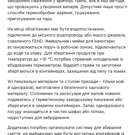
заборонені смаження у фритюрі, гриль, вок й інші методи,
що провокують утворення випарів. Допустимі лише прості
способи термообробки: варіння, тушкування,
приготування на пару.
На місці обов'язково має бути водопостачання,
підключене до міського водопроводу або іншого джерела,
схваленого FEHD. Умивальник і мийка для інвентарю
встановлюються поруч із робочою зоною, підключаються
до води та зливу. Для зберігання продуктів при
температурі до +10 °C потрібен справний холодильник із
вбудованим термометром. Відкриті страви та заготовки
зберігаються в контейнерах, захищених від пилу та комах.
Усі пакувальні матеріали та столові прилади – тільки нові
й одноразові, виготовлені з безпечного харчового
матеріалу. Соломинки та аксесуари для напоїв повинні
подаватись у герметичному заводському пакуванні або
зберігатися в закритих контейнерах. Запас одноразового
посуду знаходиться в чистих шафах або лотках,
недоступних для забруднення.
Додатково потрібно організувати систему для збирання
сміття: на майданчику має бути достатньо контейнерів із