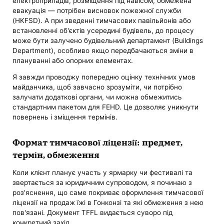
електроприладів, розміщення під навісом, обмежена
евакуація — потрібен висновок пожежної служби
(HKFSD). А при зведенні тимчасових павільйонів або
встановленні об'єктів усередині будівель, до процесу
може бути залучено будівельний департамент (Buildings
Department), особливо якщо передбачаються зміни в
плануванні або опорних елементах.
Я завжди проводжу попередню оцінку технічних умов
майданчика, щоб завчасно зрозуміти, чи потрібно
залучати додаткові органи, чи можна обмежитись
стандартним пакетом для FEHD. Це дозволяє уникнути
повернень і зміщення термінів.
Формат тимчасової ліцензії: предмет,
термін, обмеження
Коли клієнт планує участь у ярмарку чи фестивалі та
звертається за юридичним супроводом, я починаю з
роз'яснення, що саме покриває оформлення тимчасової
ліцензії на продаж їжі в Гонконзі та які обмеження з нею
пов'язані. Документ TFFL видається суворо під
конкретний захід.