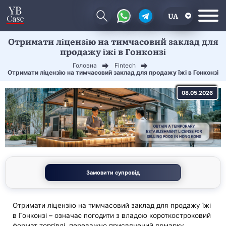
UA
Отримати ліцензію на тимчасовий заклад для
EN
продажу їжі в Гонконзі
CN
Головна
Fintech
Отримати ліцензію на тимчасовий заклад для продажу їжі в Гонконзі
08.05.2026
Замовити супровід
Отримати ліцензію на тимчасовий заклад для продажу їжі
в Гонконзі – означає погодити з владою короткостроковий
формат торгівлі, переважно присвячений ярмарку,