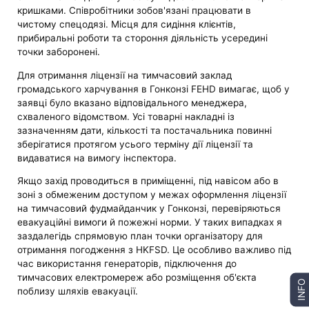
кришками. Співробітники зобов'язані працювати в
чистому спецодязі. Місця для сидіння клієнтів,
прибиральні роботи та стороння діяльність усередині
точки заборонені.
Для отримання ліцензії на тимчасовий заклад
громадського харчування в Гонконзі FEHD вимагає, щоб у
заявці було вказано відповідального менеджера,
схваленого відомством. Усі товарні накладні із
зазначенням дати, кількості та постачальника повинні
зберігатися протягом усього терміну дії ліцензії та
видаватися на вимогу інспектора.
Якщо захід проводиться в приміщенні, під навісом або в
зоні з обмеженим доступом у межах оформлення ліцензії
на тимчасовий фудмайданчик у Гонконзі, перевіряються
евакуаційні вимоги й пожежні норми. У таких випадках я
заздалегідь спрямовую план точки організатору для
отримання погодження з HKFSD. Це особливо важливо під
час використання генераторів, підключення до
тимчасових електромереж або розміщення об'єкта
INFO
поблизу шляхів евакуації.