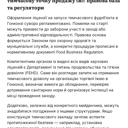
тимчасову точку продажу їжі: правова база
та регулятори
Оформлення ліцензії на запуск тимчасового фудоб'єкта в
Гонконзі суворо регламентовано. Помилки на старті
можуть призвести до заборони участі в заході або
адміністративної відповідальності. Правова основа
формується Законом про охорону здоров'я та
муніципальні служби, а конкретні процедури прописані в
нормативному документі Food Business Regulation.
Компетентним органом із видачі всіх видів харчових
ліцензій є Департамент із питань продовольства та гігієни
довкілля (FEHD). Саме він розглядає запити на отримання
тимчасового дозволу на організацію торгівлі їжею в
Гонконзі, визначає вимоги до обладнання, перевіряє
дотримання санітарних норм й організовує інспекції на
місці проведення заходу.
Додатково, залежно від конкретного майданчика, можуть
знадобитися погодження з іншими структурами. Якщо
конструкція тимчасового закладу зачіпає аспекти
протипожежної безпеки — наприклад, установка