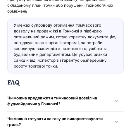
складеному плані точки або порушенні технологічних
обмежень.
У межах супроводу отримання тимчасового
дозволу на продаж їжі в Гонконзі я підбираю
оптимальний режим, готую коректну документацію,
погоджую план з організатором і, за потреби,
координую взаємодію з пожежною службою та
будівельним департаментом. Це усуває ризики
санкцій від інспекторів і гарантує безперебійну
роботу торгової точки.
FAQ
Чи можна продовжити тимчасовий дозвіл на
фудмайданчик у Гонконзі?
Цей дозвільний документ видається на строго обмежений
Чи можна готувати на газу чи використовувати
термін (до семи календарних днів) і не може
гриль?
продовжуватись. Після завершення ліцензії необхідно