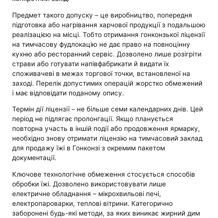
Предмет такого допуску – це виробництво, попередня
підготовка або нагрівання харчової продукції з подальшою
реалізацією на місці. Тобто отримання гонконзької ліцензії
на тимчасову фудлокацію не дає право на повноцінну
кухню або ресторанний сервіс. Дозволено лише розігріти
страви або готувати напівфабрикати й видати їх
споживачеві в межах торгової точки, встановленої на
заході. Перелік допустимих операцій жорстко обмежений
і має відповідати поданому опису.
Термін дії ліцензії – не більше семи календарних днів. Цей
період не підлягає пролонгації. Якщо планується
повторна участь в іншій події або продовження ярмарку,
необхідно знову отримати ліцензію на тимчасовий заклад
для продажу їжі в Гонконзі з окремим пакетом
документації.
Ключове технологічне обмеження стосується способів
обробки їжі. Дозволено використовувати лише
електричне обладнання – мікрохвильові печі,
електропароварки, теплові вітрини. Категорично
заборонені будь-які методи, за яких виникає жирний дим