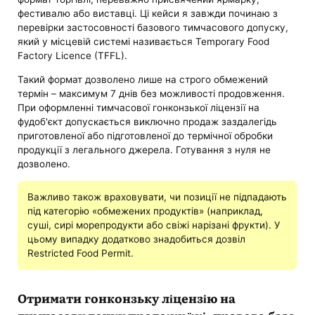
фестивалю або виставці. Ці кейси я завжди починаю з
перевірки застосовності базового тимчасового допуску,
який у місцевій системі називається Temporary Food
Factory Licence (TFFL).
Такий формат дозволено лише на строго обмежений
термін – максимум 7 днів без можливості продовження.
При оформленні тимчасової гонконзької ліцензії на
фудоб'єкт допускається виключно продаж заздалегідь
приготовленої або підготовленої до термічної обробки
продукції з легального джерела. Готування з нуля не
дозволено.
Важливо також враховувати, чи позиції не підпадають
під категорію «обмежених продуктів» (наприклад,
суші, сирі морепродукти або свіжі нарізані фрукти). У
цьому випадку додатково знадобиться дозвіл
Restricted Food Permit.
Отримати гонконзьку ліцензію на