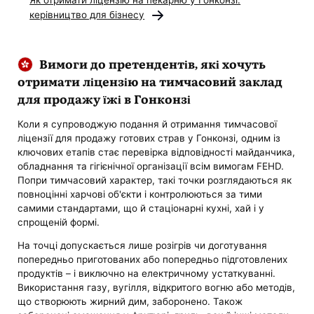
Як отримати ліцензію на пекарню у Гонконзі:
керівництво для бізнесу
Вимоги до претендентів, які хочуть
отримати ліцензію на тимчасовий заклад
для продажу їжі в Гонконзі
Коли я супроводжую подання й отримання тимчасової
ліцензії для продажу готових страв у Гонконзі, одним із
ключових етапів стає перевірка відповідності майданчика,
обладнання та гігієнічної організації всім вимогам FEHD.
Попри тимчасовий характер, такі точки розглядаються як
повноцінні харчові об'єкти і контролюються за тими
самими стандартами, що й стаціонарні кухні, хай і у
спрощеній формі.
На точці допускається лише розігрів чи доготування
попередньо приготованих або попередньо підготовлених
продуктів – і виключно на електричному устаткуванні.
Використання газу, вугілля, відкритого вогню або методів,
що створюють жирний дим, заборонено. Також