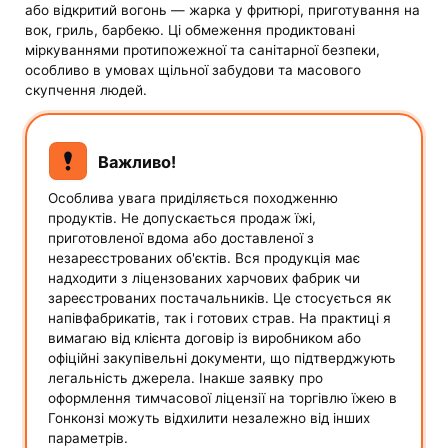
або відкритий вогонь — жарка у фритюрі, приготування на
вок, гриль, барбекю. Ці обмеження продиктовані
міркуваннями протипожежної та санітарної безпеки,
особливо в умовах щільної забудови та масового
скупчення людей.
Важливо!
Особлива увага приділяється походженню
продуктів. Не допускається продаж їжі,
приготовленої вдома або доставленої з
незареєстрованих об'єктів. Вся продукція має
надходити з ліцензованих харчових фабрик чи
зареєстрованих постачальників. Це стосується як
напівфабрикатів, так і готових страв. На практиці я
вимагаю від клієнта договір із виробником або
офіційні закупівельні документи, що підтверджують
легальність джерела. Інакше заявку про
оформлення тимчасової ліцензії на торгівлю їжею в
Гонконзі можуть відхилити незалежно від інших
параметрів.