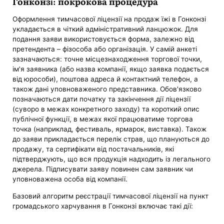
Гонконзі: покрокова процедура
Оформлення тимчасової ліцензії на продаж їжі в Гонконзі
укладається в чіткий адміністративний ланцюжок. Для
подання заяви використовується форма, залежно від
претендента – фізособа або організація. У самій анкеті
зазначаються: точне місцезнаходження торгової точки,
ім'я заявника (або назва компанії, якщо заявка подається
від юрособи), поштова адреса й контактний телефон, а
також дані уповноваженого представника. Обов'язково
позначаються дати початку та закінчення дії ліцензії
(суворо в межах конкретного заходу) та короткий опис
публічної функції, в межах якої працюватиме торгова
точка (наприклад, фестиваль, ярмарок, виставка). Також
до заяви прикладається перелік страв, що плануються до
продажу, та сертифікати від постачальників, які
підтверджують, що вся продукція надходить із легального
джерела. Підписувати заяву повинен сам заявник чи
уповноважена особа від компанії.
Базовий алгоритм реєстрації тимчасової ліцензії на пункт
громадського харчування в Гонконзі включає такі дії: