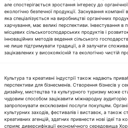
але спостерігається зростання інтересу до органічної
екологічно безпечної продукції. Заснування компанії в
яка спеціалізується на виробництві органічних проду
харчування, має великі перспективи. Інвестування в 
місцевих сільськогосподарських продуктів і розвито
інноваційних методів ведення сільського господарст
не лише підтримувати традиції, а й залучати спожива
зацікавлених у високоякісній та екологічно чистій про
Культура та креативні індустрії також надають прива
перспективи для бізнесменів. Створення бізнесів у се
дизайну, мистецтва та культурного туризму може ст
чудовим способом зацікавити міжнародну аудиторію
запропонувати ексклюзивні послуги покупцям. Органі
культурних заходів, фестивалів і виставок, а також 
креативних агенцій, здатних привнести нові ідеї та ко
сприяє диверсифікації економічного середовища Хорв