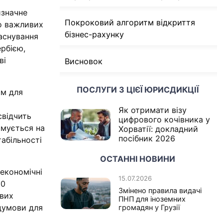
изначне
Покроковий алгоритм відкриття
до важливих
бізнес-рахунку
аснування
ербією,
ві
Висновок
ПОСЛУГИ З ЦІЄЇ ЮРИСДИКЦІЇ
ом для
Як отримати візу
свідчить
цифрового кочівника у
имується на
Хорватії: докладний
посібник 2026
абільності
ОСТАННІ НОВИНИ
 економічні
15.07.2026
00
Змінено правила видачі
ових
ПНП для іноземних
думови для
громадян у Грузії