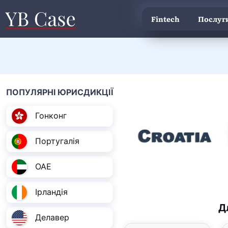
Fintech
Послуги
ПОПУЛЯРНІ ЮРИСДИКЦІЇ
Гонконг
Португалія
ОАЕ
Ірландія
Д
Делавер