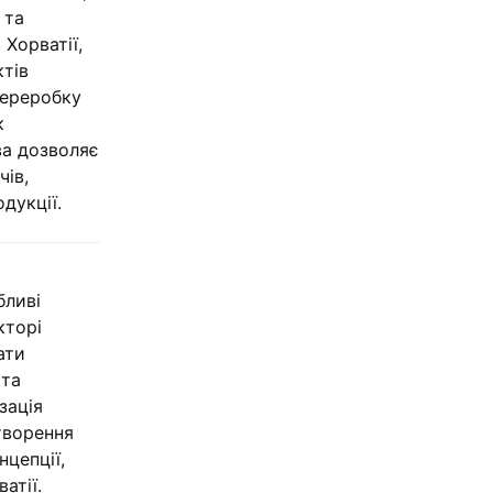
 та
 Хорватії,
ктів
переробку
к
ва дозволяє
чів,
дукції.
бливі
кторі
ати
 та
зація
створення
нцепції,
атії.