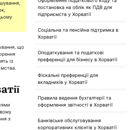
Оформлення податкового коду та
ашування,
постановка на облік як ПДВ для
ок,
підприємств у Хорватії
цьому
Соціальна та пенсійна підтримка в
Хорватії
ування, що
Оподаткування та податкові
ворення
преференції для бізнесу в Хорватії
ять із
ємства.
Фіскальні преференції для
вкладників у Хорватії
атії
Правила ведення бухгалтерії та
жями
оформлення звітності в Хорватії
ивому
ння з
Банківське обслуговування
корпоративних клієнтів у Хорватії