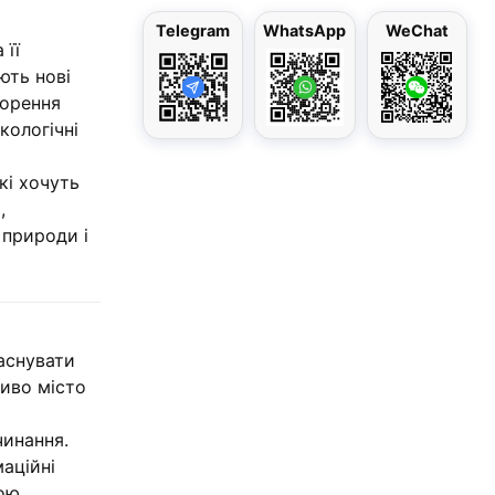
Telegram
WhatsApp
WeChat
 її
ють нові
ворення
кологічні
кі хочуть
,
 природи і
заснувати
ливо місто
чинання.
маційні
ою.