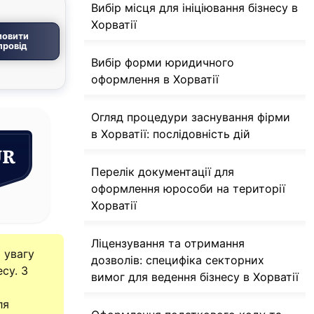
Вибір місця для ініціювання бізнесу в
Хорватії
мовити
провід
Вибір форми юридичного
оформлення в Хорватії
Огляд процедури заснування фірми
в Хорватії: послідовність дій
UR
Перелік документації для
оформлення юрособи на території
Хорватії
Ліцензування та отримання
 увагу
дозволів: специфіка секторних
су. З
вимог для ведення бізнесу в Хорватії
ля