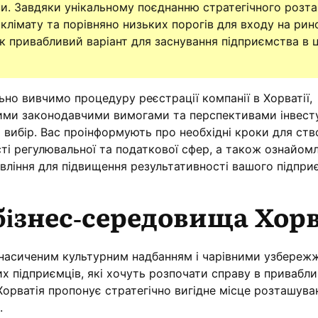
ви. Завдяки унікальному поєднанню стратегічного розт
клімату та порівняно низьких порогів для входу на рин
як привабливий варіант для заснування підприємства в 
льно вивчимо процедуру реєстрації компанії в Хорватії,
ми законодавчими вимогами та перспективами інвест
вибір. Вас проінформують про необхідні кроки для ст
ті регулювальної та податкової сфер, а також ознайомл
ління для підвищення результативності вашого підпри
бізнес-середовища Хорв
з насиченим культурним надбанням і чарівними узбереж
их підприємців, які хочуть розпочати справу в привабл
орватія пропонує стратегічно вигідне місце розташува
.