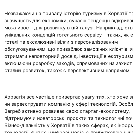
Незважаючи на тривалу історію туризму в Хорватії та
значущість для економіки, сучасні тенденції відкрива
можливості для розвитку в цій галузі. Наприклад, ст
унікальних концепцій готельного сервісу – таких, як е
готелі та ексклюзивні вілли з персоналізованим
обслуговуванням, що приваблює заможних клієнтів, я
отримати неповторний досвід. Інвестиції в екотуризм
включаючи розробку заходів, спрямованих на захист
сталий розвиток, також є перспективним напрямом.
Хорватія все частіше привертає увагу тих, хто хоче 
чи зареєструвати компанію у сфері технологій. Особ
Загреб активно розвиває свою стартап-екосистему,
підтримуючи новаторські проєкти та технологічні по
Бізнес-діяльність у Хорватії в таких сферах, як інфор
технології, фінтех і цифрові медіа, є прибутковою ніш