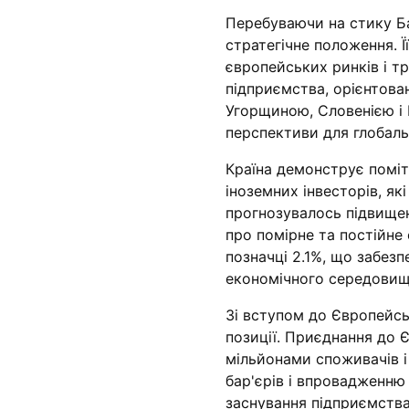
Перебуваючи на стику Ба
стратегічне положення. 
європейських ринків і т
підприємства, орієнтован
Угорщиною, Словенією і 
перспективи для глобальн
Країна демонструє поміт
іноземних інвесторів, як
прогнозувалось підвищен
про помірне та постійне
позначці 2.1%, що забез
економічного середовищ
Зі вступом до Європейсь
позиції. Приєднання до 
мільйонами споживачів 
бар'єрів і впровадженню
заснування підприємства