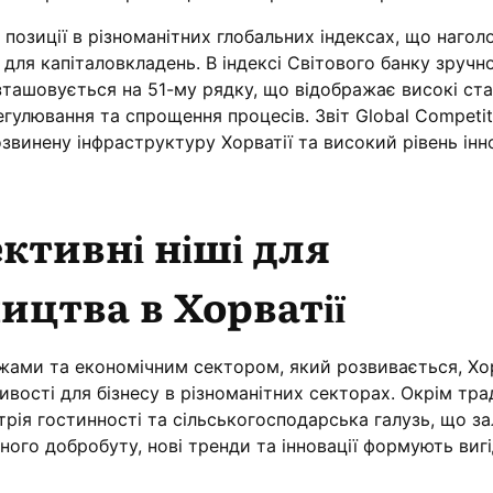
 позиції в різноманітних глобальних індексах, що наголо
 для капіталовкладень. В індексі Світового банку зручн
зташовується на 51-му рядку, що відображає високі ст
егулювання та спрощення процесів. Звіт Global Competit
звинену інфраструктуру Хорватії та високий рівень інн
ктивні ніші для
ицтва в Хорватії
жами та економічним сектором, який розвивається, Хо
ивості для бізнесу в різноманітних секторах. Окрім тр
стрія гостинності та сільськогосподарська галузь, що 
ого добробуту, нові тренди та інновації формують вигід