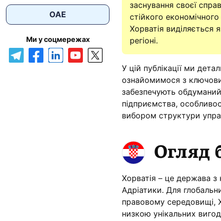
заснування своєї спра
ОАЕ
стійкого економічного 
Хорватія виділяється 
Ми у соцмережах
регіоні.
У цій публікації ми дета
ознайомимося з ключови
забезпечують обдуманий 
підприємства, особливос
вибором структури управ
Огляд 
Хорватія – це держава 
Адріатики. Для глобальн
правовому середовищі, Х
низкою унікальних вигод