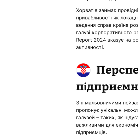
Хорватія займає провідні
привабливості як локації
ведення справ країна ро
галузі корпоративного р
Report 2024 вказує на ро
активності.
Перспе
підприємн
З її мальовничими пейза
пропонує унікальні можл
галузей – таких, як інду
важливими для економічн
підприємців.