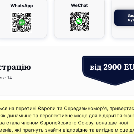
WeChat
WhatsApp
За
су
страцію
від 2900 E
ях: 14
ться на перетині Європи та Середземномор'я, привертає
як динамічне та перспективне місце для відкриття бізне
ава стала членом Європейського Союзу, вона дає нові
енів, які прагнуть знайти відповідне та вигідне місце д