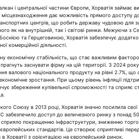
лкан і центральної частини Європи, Хорватія займає в
Її місцезнаходження дає можливість прямого доступу 
ранспортних центрів, що робить державу чудовою для з
ого як на внутрішній, так і світові ринки. Межуючи з С
Боснією та Герцеговиною, Хорватія забезпечує додатко
ої комерційної діяльності.
ну економічну стабільність, що стає важливим фактор
і прагнуть заснувати фірму на цій території. З 2024 року
ня валового національного продукту на рівні 2.7%, що 
 економічне зростання. При цьому рівень інфляції підтр
печує збереження купівельної спроможності та сприяє ст
а.
кого Союзу в 2013 році, Хорватія значно посилила свої
ЄС забезпечило доступ до величезного ринку з понад 5
і сприяло покращенню інфраструктури, зниженню торг
 європейських стандартів. Це створює сприятливі пере
 в Хорватії з орієнтацією на європейський ринок.