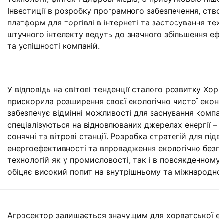
Інвестиції в розробку програмного забезпечення, ств
платформ для торгівлі в інтернеті та застосування те
штучного інтелекту ведуть до значного збільшення е
та успішності компаній.
У відповідь на світові тенденції сталого розвитку Хор
прискорила розширення своєї екологічно чистої екон
забезпечує відмінні можливості для заснування компан
спеціалізуються на відновлюваних джерелах енергії – 
сонячні та вітрові станції. Розробка стратегій для пі
енергоефективності та впровадження екологічно без
технологій як у промисловості, так і в повсякденном
обіцяє високий попит на внутрішньому та міжнародно
Агросектор залишається значущим для хорватської е