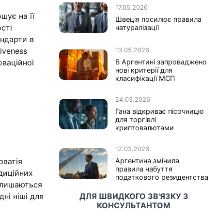
17.05.2026
шує на її
Швеція посилює правила
ості
натуралізації
андарти в
iveness
13.05.2026
оваційної
В Аргентині запроваджено
нові критерії для
класифікації МСП
24.03.2026
Гана відкриває пісочницю
для торгівлі
криптовалютами
12.03.2026
Аргентина змінила
рватія
правила набуття
адиційних
податкового резидентства
залишаються
ДЛЯ ШВИДКОГО ЗВ'ЯЗКУ З
ні ніші для
КОНСУЛЬТАНТОМ