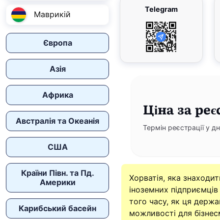
Telegram
Маврикій
Європа
Азія
Африка
Ціна
за реє
Австралія та Океанія
Термін реєстрації у дн
США
Країни Півн. та Пд.
Хорватія, яка знаходи
Америки
іноземних підприємців 
того часу, як ця держ
Карибський басейн
можливості для бізнесм