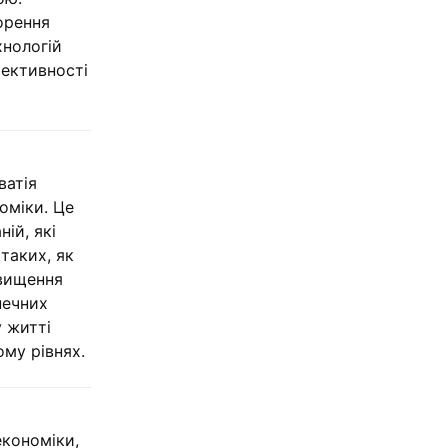
орення
хнологій
фективності
ватія
оміки. Це
ій, які
таких, як
двищення
печних
у житті
му рівнях.
кономіки,