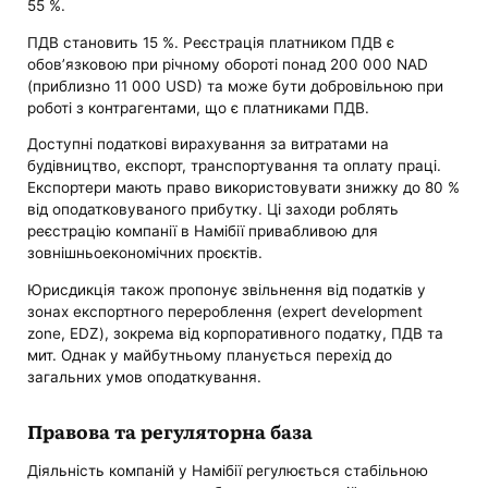
55 %.
ПДВ становить 15 %. Реєстрація платником ПДВ є
обов’язковою при річному обороті понад 200 000 NAD
(приблизно 11 000 USD) та може бути добровільною при
роботі з контрагентами, що є платниками ПДВ.
Доступні податкові вирахування за витратами на
будівництво, експорт, транспортування та оплату праці.
Експортери мають право використовувати знижку до 80 %
від оподатковуваного прибутку. Ці заходи роблять
реєстрацію компанії в Намібії привабливою для
зовнішньоекономічних проєктів.
Юрисдикція також пропонує звільнення від податків у
зонах експортного перероблення (expert development
zone, EDZ), зокрема від корпоративного податку, ПДВ та
мит. Однак у майбутньому планується перехід до
загальних умов оподаткування.
Правова та регуляторна база
Діяльність компаній у Намібії регулюється стабільною