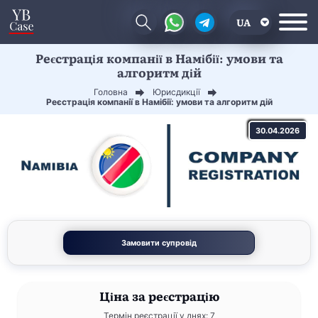
UA
Реєстрація компанії в Намібії: умови та
EN
алгоритм дій
CN
Головна
Юрисдикції
Реєстрація компанії в Намібії: умови та алгоритм дій
30.04.2026
Замовити супровід
Ціна
за реєстрацію
Термін реєстрації у днях: 7