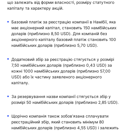
що залежать від форми власності, розміру статутного
капіталу та характеру акцій.
Базовий платіж за реєстрацію компанії в Намібії, яка
має акціонерний капітал, становить 150 намібійських
доларів (приблизно 8,50 USD). Для компаній без
акціонерного капіталу базовий платіж становить 100
намібійських доларів (приблизно 5,70 USD).
Додатковий збір за реєстрацію стягується у розмірі
7,50 намібійських доларів (приблизно 0,43 USD) за
кожні 1000 намібійських доларів (приблизно 57,00
USD) або їх частину заявленого акціонерного
капіталу.
За резервування назви компанії стягується збір у
розмірі 50 намібійських доларів (приблизно 2,85 USD).
Щорічно компанія також зобов’язана сплачувати
реєстраційний збір, який становить мінімум 80
намібійських доларів (приблизно 4,55 USD) і залежить