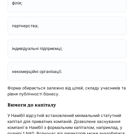
філія;
партнерства;
індивідуальні підприємці;
некомерційні організації.
Форма обирається залежно від цілей, складу учасників та
рівня публічності бізнесу.
Вимоги до капіталу
У Намібії відсутній встановлений мінімальний статутний
капітал для приватних компаній. Дозволене заснування
компанії в Намібії з формальним капіталом, наприклад, у
розмірі 1 NAD. Водночас від директорів може знадобитися