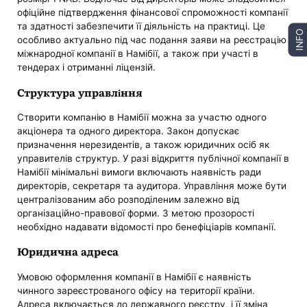
офіційне підтвердження фінансової спроможності компанії
та здатності забезпечити її діяльність на практиці. Це
INFO
особливо актуально під час подання заяви на реєстрацію
міжнародної компанії в Намібії, а також при участі в
тендерах і отриманні ліцензій.
Структура управління
Створити компанію в Намібії можна за участю одного
акціонера та одного директора. Закон допускає
призначення нерезидентів, а також юридичних осіб як
управителів структур. У разі відкриття публічної компанії в
Намібії мінімальні вимоги включають наявність ради
директорів, секретаря та аудитора. Управління може бути
централізованим або розподіленим залежно від
організаційно-правової форми. З метою прозорості
необхідно надавати відомості про бенефіціарів компанії.
Юридична адреса
Умовою оформлення компанії в Намібії є наявність
чинного зареєстрованого офісу на території країни.
Адреса включається до державного реєстру, і її зміна