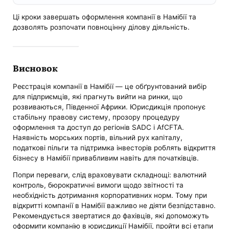
Ці кроки завершать оформлення компанії в Намібії та
дозволять розпочати повноцінну ділову діяльність.
Висновок
Реєстрація компанії в Намібії — це обґрунтований вибір
для підприємців, які прагнуть вийти на ринки, що
розвиваються, Південної Африки. Юрисдикція пропонує
стабільну правову систему, прозору процедуру
оформлення та доступ до регіонів SADC і AfCFTA.
Наявність морських портів, вільний рух капіталу,
податкові пільги та підтримка інвесторів роблять відкриття
бізнесу в Намібії привабливим навіть для початківців.
Попри переваги, слід враховувати складнощі: валютний
контроль, бюрократичні вимоги щодо звітності та
необхідність дотримання корпоративних норм. Тому при
відкритті компанії в Намібії важливо не діяти безпідставно.
Рекомендується звертатися до фахівців, які допоможуть
оформити компанію в юрисдикції Намібії, пройти всі етапи