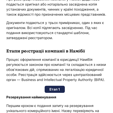
подається оригінал або нотаріально засвідчена копія
установчих документів, чинних у країні походження, а
також відомості про призначених місцевих представників.
Документи подаються у трьох примірниках, один з яких є
оригіналом. Всі копії підлягають засвідченню. Під час
подання використовуються стандартні шаблони,
затверджені реєстратором.
Етапи реєстрації компанії в Намібії
Процес оформлення компанії в юрисдикції Намібія
регулюється законом про компанії та складається з низки
обов’язкових дій, спрямованих на легалізацію юридичної
особи. Реєстрація здійснюється через централізований
орган — Business and Intellectual Property Authority (BIPA).
Етап 1
Резервування найменування
Першим кроком є подання запиту на резервування
унікального комерційного імені. Назву перевіряють на