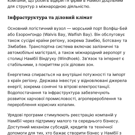
компаній, що робить відкриття фірми в Намібії доцільним
для структур з міжнародною діяльністю.
Інфраструктура та діловий клімат
Основний логістичний вузол — морський порт Волфіш-Бей
або Езоронґондо (Walvis Bay, Walfish Bay). Він обслуговує
також сусідні країни регіону, зокрема Замбію, Ботсвану та
Зімбабве. Транспортна система включає залізничні та
автомобільні магістралі, а також міжнародний аеропорт у
столиці Намібії Віндгуку (Windhoek). Зв’язок та інтернет є
стабільними, з покриттям усіх ділових зон.
Енергетика спирається на внутрішні потужності та імпорт
з країн регіону. Держава інвестує у відновлювані джерела
енергії, зокрема сонячні та вітрові електростанції.
Водопостачання та інфраструктура забезпечують
розвиток харчової промисловості, агроперероблення та
перероблення корисних копалин.
Урядові програми стимулюють реєстрацію компаній у
Намібії через підтримку малого та середнього бізнесу.
Доступний механізм субсидій, кредитів та технічної
допомоги для тих, хто бажає створити бізнес у Намібії з