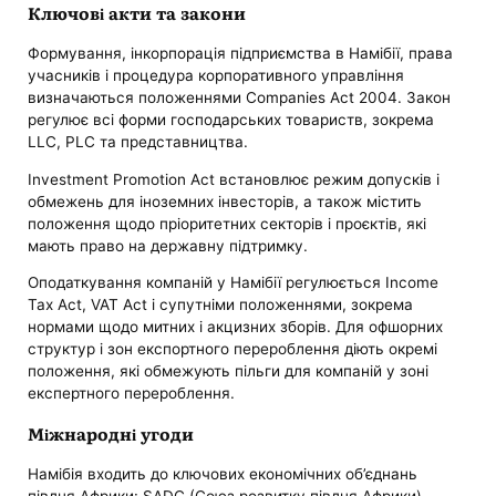
Ключові акти та закони
Формування, інкорпорація підприємства в Намібії, права
учасників і процедура корпоративного управління
визначаються положеннями Companies Act 2004. Закон
регулює всі форми господарських товариств, зокрема
LLC, PLC та представництва.
Investment Promotion Act встановлює режим допусків і
обмежень для іноземних інвесторів, а також містить
положення щодо пріоритетних секторів і проєктів, які
мають право на державну підтримку.
Оподаткування компаній у Намібії регулюється Income
Tax Act, VAT Act і супутніми положеннями, зокрема
нормами щодо митних і акцизних зборів. Для офшорних
структур і зон експортного перероблення діють окремі
положення, які обмежують пільги для компаній у зоні
експертного перероблення.
Міжнародні угоди
Намібія входить до ключових економічних об’єднань
півдня Африки: SADC (Союз розвитку півдня Африки),