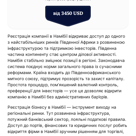
від 3450 USD
Реєстрація компанії в Намібії відкриває доступ до одного
з найстабільніших ринків Південної Африки з розвиненою
інфраструктурою та підтримкою інвесторів. Південна
частина континенту стає центром ділової активності.
Намібія стабільно зміцнює позиції в регіоні. Законодавча
система поєднує норми загального права із сучасними
реформами. Країна входить до Південноафриканського
митного союзу, підтримує прозорість та захист капіталу.
Простота процедур, пом’якшений валютний контроль,
преференції для інвесторів — усе це дозволяє відкрити
компанію в Намібії без адміністративних бар’єрів.
Реєстрація бізнесу в Намібії — інструмент виходу на
регіональні ринки. Тут розвинена інфраструктура,
потужний банківський сектор, лояльні податкові правила.
Доступ до портів, фінансових та юридичних послуг робить
відкриття фірми в Намібії зручним рішенням для торгівлі,