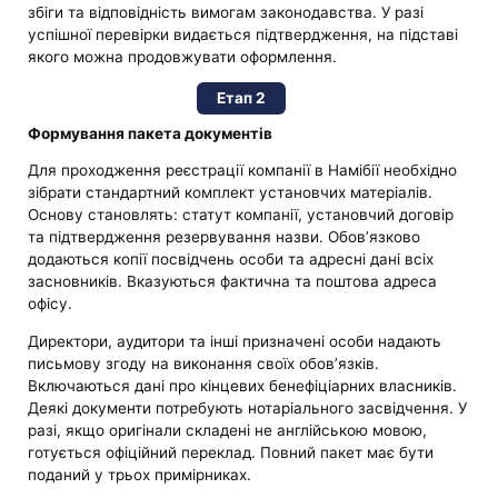
збіги та відповідність вимогам законодавства. У разі
успішної перевірки видається підтвердження, на підставі
якого можна продовжувати оформлення.
Етап 2
Формування пакета документів
Для проходження реєстрації компанії в Намібії необхідно
зібрати стандартний комплект установчих матеріалів.
Основу становлять: статут компанії, установчий договір
та підтвердження резервування назви. Обов’язково
додаються копії посвідчень особи та адресні дані всіх
засновників. Вказуються фактична та поштова адреса
офісу.
Директори, аудитори та інші призначені особи надають
письмову згоду на виконання своїх обов’язків.
Включаються дані про кінцевих бенефіціарних власників.
Деякі документи потребують нотаріального засвідчення. У
разі, якщо оригінали складені не англійською мовою,
готується офіційний переклад. Повний пакет має бути
поданий у трьох примірниках.