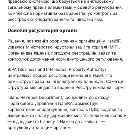
правовою системою, що базується на англійському
загальному праві з елементами місцевого регулювання.
Комплексна нормативна база забезпечує контроль за
реєстрацією, оподаткуванням та інвестиціями.
Основні регуляторні органи
Рішення, пов’язані з оформленням організацій у Намібії,
ухвалює Міністерство індустріалізації та торгівлі (MIT).
Орган видає ліцензії, погоджує реєстраційні заяви та
контролює дотримання норм внутрішнього регулювання.
BIPA (Business and Intellectual Property Authority)
централізує процес реєстрації компанії в Намібії та
адмініструє права на інтелектуальну власність. Саме ця
структура відповідає за ведення Реєстру компаній і фірм.
Inland Revenue Department, що входить до складу
Податкового управління NamRA, адмініструє
корпоративне оподаткування, контроль ПДВ, податки за
джерелом та сплату державних мит. Усі податкові аспекти
— від відкриття бізнесу в Намібії до ліквідації —
врегульовуються цим органом.