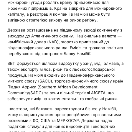
міжнародні угоди роблять країну привабливою для
іноземних підприємців. Країна відкрита для міжнародного
капіталу, а реєстрація компанії в Намібії може бути
вигідною стратегією виходу на ринок регіону.
Держава розташована на південному заході континенту з
виходом до Атлантичного океану. Національна валюта —
намібійський долар (NAD), жорстко прив’язаний до
південноафриканського ранда. Емісія та грошова політика
перебувають під контролем Банку Намібії.
ВВП формується шляхом видобутку урану, міді, алмазів, а
також експорту м’яса, риби та сільськогосподарської
продукції. Намібія входить до Південноафриканського
митного союзу (SACU), торгово-економічного союзу країн
Півдня Африки (Southern African Development
Community/SADC) та зони вільної торгівлі AfCFTA, що
забезпечує вихід на континентальні та глобальні ринки.
Інвестори, які бажають зареєструвати бізнес у Намібії,
можуть користуватися преференційними торговельними
режимами з ЄС, США та МЕРКОСУР. Держава надає
податкові стимули для нових виробництв і експортних