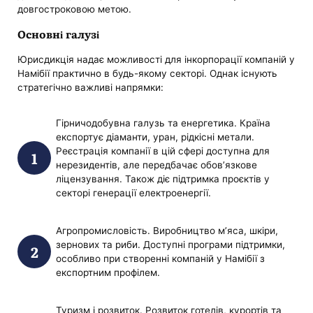
довгостроковою метою.
Основні галузі
Юрисдикція надає можливості для інкорпорації компаній у
Намібії практично в будь-якому секторі. Однак існують
стратегічно важливі напрямки:
Гірничодобувна галузь та енергетика. Країна
експортує діаманти, уран, рідкісні метали.
Реєстрація компанії в цій сфері доступна для
нерезидентів, але передбачає обов’язкове
ліцензування. Також діє підтримка проєктів у
секторі генерації електроенергії.
Агропромисловість. Виробництво м’яса, шкіри,
зернових та риби. Доступні програми підтримки,
особливо при створенні компаній у Намібії з
експортним профілем.
Туризм і розвиток. Розвиток готелів, курортів та