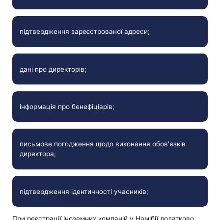
підтвердження зареєстрованої адреси;
дані про директорів;
інформація про бенефіціарів;
письмове погодження щодо виконання обов’язків
директора;
підтвердження ідентичності учасників;
При реєстрації іноземних компаній у Намібії додатково