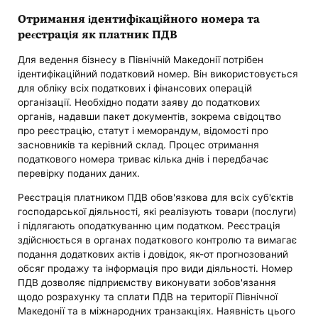
Отримання ідентифікаційного номера та
реєстрація як платник ПДВ
Для ведення бізнесу в Північній Македонії потрібен
ідентифікаційний податковий номер. Він використовується
для обліку всіх податкових і фінансових операцій
організації. Необхідно подати заяву до податкових
органів, надавши пакет документів, зокрема свідоцтво
про реєстрацію, статут і меморандум, відомості про
засновників та керівний склад. Процес отримання
податкового номера триває кілька днів і передбачає
перевірку поданих даних.
Реєстрація платником ПДВ обов'язкова для всіх суб'єктів
господарської діяльності, які реалізують товари (послуги)
і підлягають оподаткуванню цим податком. Реєстрація
здійснюється в органах податкового контролю та вимагає
подання додаткових актів і довідок, як-от прогнозований
обсяг продажу та інформація про види діяльності. Номер
ПДВ дозволяє підприємству виконувати зобов'язання
щодо розрахунку та сплати ПДВ на території Північної
Македонії та в міжнародних транзакціях. Наявність цього