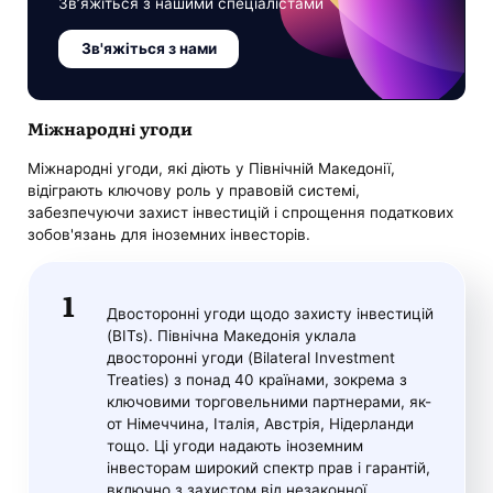
Зв’яжіться з нашими спеціалістами
Зв'яжіться з нами
Міжнародні угоди
Міжнародні угоди, які діють у Північній Македонії,
відіграють ключову роль у правовій системі,
забезпечуючи захист інвестицій і спрощення податкових
зобов'язань для іноземних інвесторів.
Двосторонні угоди щодо захисту інвестицій
(BITs). Північна Македонія уклала
двосторонні угоди (Bilateral Investment
Treaties) з понад 40 країнами, зокрема з
ключовими торговельними партнерами, як-
от Німеччина, Італія, Австрія, Нідерланди
тощо. Ці угоди надають іноземним
інвесторам широкий спектр прав і гарантій,
включно з захистом від незаконної