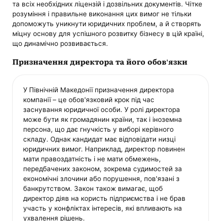
та всіх необхідних ліцензій і дозвільних документів. Чітке
розуміння і правильне виконання цих вимог не тільки
допоможуть уникнути юридичних проблем, а й створять
міцну основу для успішного розвитку бізнесу в цій країні,
що динамічно розвивається.
Призначення директора та його обов'язки
У Північній Македонії призначення директора
компанії – це обов'язковий крок під час
заснування юридичної особи. У ролі директора
може бути як громадянин країни, так і іноземна
персона, що дає гнучкість у виборі керівного
складу. Однак кандидат має відповідати низці
юридичних вимог. Наприклад, директор повинен
мати правоздатність і не мати обмежень,
передбачених законом, зокрема судимостей за
економічні злочини або порушення, пов'язані з
банкрутством. Закон також вимагає, щоб
директор діяв на користь підприємства і не брав
участь у конфліктах інтересів, які впливають на
ухвалення рішень.