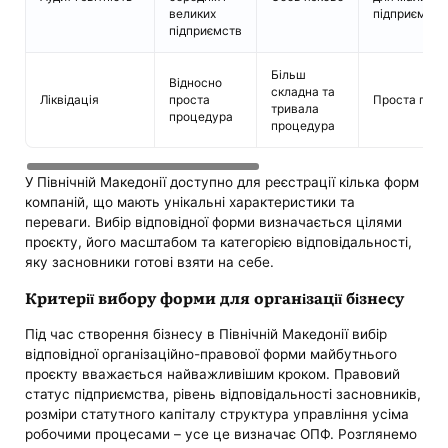
великих
підприємств
підприємств
Більш
Відносно
складна та
Ліквідація
проста
Проста про
тривала
процедура
процедура
У Північній Македонії доступно для реєстрації кілька форм
компаній, що мають унікальні характеристики та
переваги. Вибір відповідної форми визначається цілями
проєкту, його масштабом та категорією відповідальності,
яку засновники готові взяти на себе.
Критерії вибору форми для організації бізнесу
Під час створення бізнесу в Північній Македонії вибір
відповідної організаційно-правової форми майбутнього
проєкту вважається найважливішим кроком. Правовий
статус підприємства, рівень відповідальності засновників,
розміри статутного капіталу структура управління усіма
робочими процесами – усе це визначає ОПФ. Розглянемо