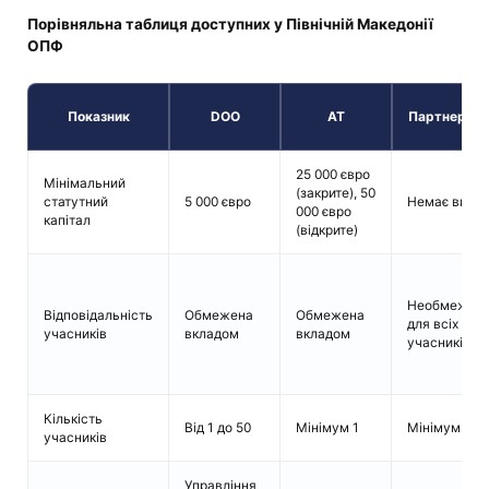
Порівняльна таблиця доступних у Північній Македонії
ОПФ
Показник
DОО
АТ
Партнерств
25 000 євро
Мінімальний
(закрите), 50
статутний
5 000 євро
Немає вимо
000 євро
капітал
(відкрите)
Необмежен
Відповідальність
Обмежена
Обмежена
для всіх
учасників
вкладом
вкладом
учасників
Кількість
Від 1 до 50
Мінімум 1
Мінімум 2
учасників
Управління