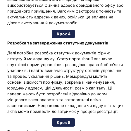
використовується фізична адреса орендованого офісу або
придбаного приміщення. Вагомим фактором є точність та
актуальність адресних даних, оскільки це впливає на
ділове листування й документообіг.
Крок 4
Розробка та затвердження статутних документів
Далі потрібна розробка статутних документів фірми:
статуту й меморандуму. Статут організації визначає
внутрішні норми управління, розподіляє права й обов'язки
учасників, і навіть визначає структуру органів управління
та процес ухвалення рішень. Меморандум містить
основні відомості про фірму, зокрема її найменування,
юридичну адресу, цілі діяльності, розмір капіталу. Ці
папери мають бути розроблені відповідно до норм
місцевого законодавства та затверджені всіма
засновниками. Неправильне складання чи відсутність цих
актів може призвести до затримок у процесі реєстрації.
Крок 5