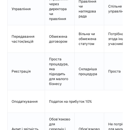
Правління
через
чи
Спільне
Управління
директора
наглядова
управління
чи
рада
правління
Вільна чи
Потрібна
Передавання
Обмежена
обмежена
згода інших
часток/акцій
договором
статутом
учасників
Проста
процедура,
яка
Складніша
Реєстрація
Проста
підходить
процедура
для малого
бізнесу
Оподаткування
Податок на прибуток 10%
Обов'язково
для
Не потрібно
Аудит і звітність
середніх і
Обов'язково
для малих