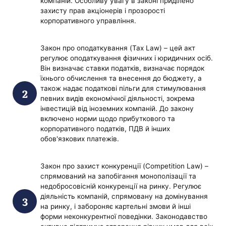
компаній. Особливу увагу в законі приділено
захисту прав акціонерів і прозорості
корпоративного управління.
Закон про оподаткування (Tax Law) – цей акт
регулює оподаткування фізичних і юридичних осіб.
Він визначає ставки податків, визначає порядок
їхнього обчислення та внесення до бюджету, а
також надає податкові пільги для стимулювання
певних видів економічної діяльності, зокрема
інвестицій від іноземних компаній. До закону
включено норми щодо прибуткового та
корпоративного податків, ПДВ й інших
обов'язкових платежів.
Закон про захист конкуренції (Competition Law) –
спрямований на запобігання монополізації та
недобросовісній конкуренції на ринку. Регулює
діяльність компаній, спрямовану на домінування
на ринку, і забороняє картельні змови й інші
форми неконкурентної поведінки. Законодавство