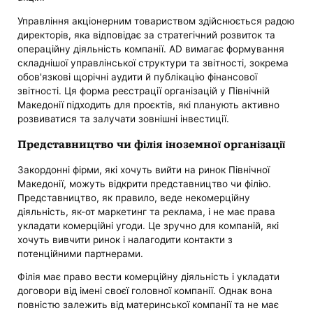
Управління акціонерним товариством здійснюється радою
директорів, яка відповідає за стратегічний розвиток та
операційну діяльність компанії. AD вимагає формування
складнішої управлінської структури та звітності, зокрема
обов'язкові щорічні аудити й публікацію фінансової
звітності. Ця форма реєстрації організацій у Північній
Македонії підходить для проєктів, які планують активно
розвиватися та залучати зовнішні інвестиції.
Представництво чи філія іноземної організації
Закордонні фірми, які хочуть вийти на ринок Північної
Македонії, можуть відкрити представництво чи філію.
Представництво, як правило, веде некомерційну
діяльність, як-от маркетинг та реклама, і не має права
укладати комерційні угоди. Це зручно для компаній, які
хочуть вивчити ринок і налагодити контакти з
потенційними партнерами.
Філія має право вести комерційну діяльність і укладати
договори від імені своєї головної компанії. Однак вона
повністю залежить від материнської компанії та не має