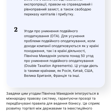
експропріації, правом на справедливий і
рівноправний захист, а також свободою
переказу капіталів і прибутку.
Угоди про уникнення подвійного
оподаткування (DTA). Для усунення
проблеми подвійного оподаткування, коли
доходи компанії оподатковуються як у країні
походження, так і в країні діяльності,
Північна Македонія уклала понад 50 угод
про уникнення подвійного оподаткування
(Double Taxation Agreements). Ці угоди діють
із такими країнами, як Росія, Китай, США,
Велика Британія, Франція та інші.
Завдяки цим угодам Північна Македонія інтегрується в
міжнародну правову систему, гарантуючи прозорі та
передбачувані правила для ведення бізнесу. Це сприяє
розвитку торгівлі між державами та інвестиційного