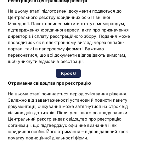
Реєстрація в Центральному реєстрі
На цьому етапі підготовлені документи подаються до
Центрального реєстру юридичних осіб Північної
Македонії. Пакет повинен містити статут, меморандум,
підтвердження юридичної адреси, акти про призначення
директорів і сплату реєстраційного збору. Подання може
проводитись як в електронному вигляді через онлайн-
портал, так і в паперовому форматі. Важливо
переконатися, що всі документи відповідають вимогам,
щоб уникнути відмови в реєстрації.
Крок 6
Отримання свідоцтва про реєстрацію
На цьому етапі починається період очікування рішення.
Залежно від завантаженості установи й повноти пакету
документації, очікування може затягнутися на строк від
кількох днів до тижнів. Після успішного розгляду заявки
Центральний реєстр видає свідоцтво про реєстрацію
організації, що підтверджує офіційне визнання її як
юридичної особи. Його отримання – відповідальний крок
початку повноцінної діяльності фірми.