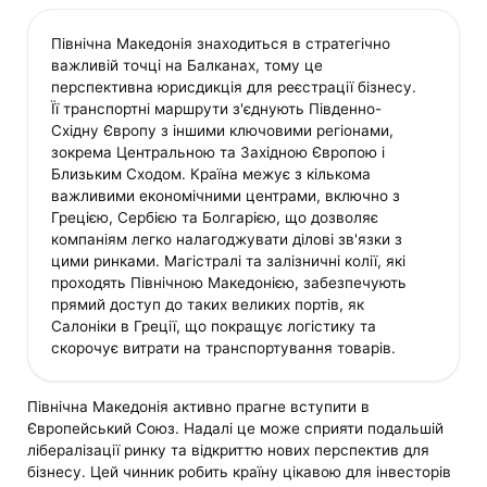
Північна Македонія знаходиться в стратегічно
важливій точці на Балканах, тому це
перспективна юрисдикція для реєстрації бізнесу.
Її транспортні маршрути з'єднують Південно-
Східну Європу з іншими ключовими регіонами,
зокрема Центральною та Західною Європою і
Близьким Сходом. Країна межує з кількома
важливими економічними центрами, включно з
Грецією, Сербією та Болгарією, що дозволяє
компаніям легко налагоджувати ділові зв'язки з
цими ринками. Магістралі та залізничні колії, які
проходять Північною Македонією, забезпечують
прямий доступ до таких великих портів, як
Салоніки в Греції, що покращує логістику та
скорочує витрати на транспортування товарів.
Північна Македонія активно прагне вступити в
Європейський Союз. Надалі це може сприяти подальшій
лібералізації ринку та відкриттю нових перспектив для
бізнесу. Цей чинник робить країну цікавою для інвесторів