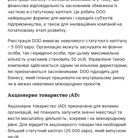
фінансова відповідальність засновників обмежена їх
часткою в статутному капіталі. Це робить DOO
найкращою формою для малих і середніх суб'єктів
підприємництва, а також для інноваційних компаній на
початковому етапі розвитку.
Реєстрація DOO вимагає невеликого статутного капіталу
– 5 000 євро. Організацію можуть заснувати як фізичні
особи, так і юридичні особи, при цьому максимальна
кількість учасників становить 50 осіб. Управління такою
компанією здійснюється одним чи кількома директорами,
які призначаються засновниками. DOO підходить для
бізнесу, який планує працювати на внутрішньому ринку
чи в межах невеликих міжнародних проєктів.
Акціонерне товариство (AD)
Акціонерне товариство (AD) призначене для великих
організацій, які планують залучити значні інвестиції та
вести масштабну діяльність, зокрема і на міжнародному
рівні. Для відкриття акціонерного товариства необхідний
більший статутний капітал (25 000 євро), який випуском
акцій.