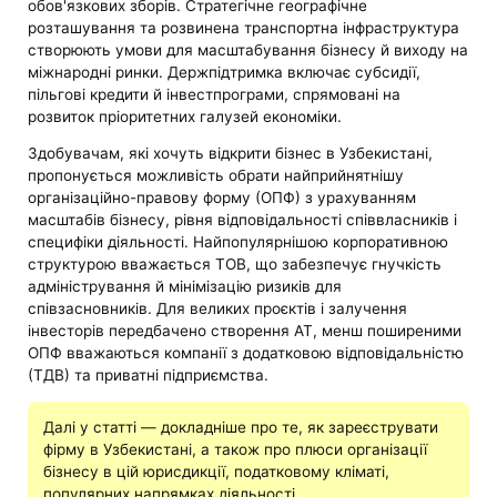
обов'язкових зборів. Стратегічне географічне
розташування та розвинена транспортна інфраструктура
створюють умови для масштабування бізнесу й виходу на
міжнародні ринки. Держпідтримка включає субсидії,
пільгові кредити й інвестпрограми, спрямовані на
розвиток пріоритетних галузей економіки.
Здобувачам, які хочуть відкрити бізнес в Узбекистані,
пропонується можливість обрати найприйнятнішу
організаційно-правову форму (ОПФ) з урахуванням
масштабів бізнесу, рівня відповідальності співвласників і
специфіки діяльності. Найпопулярнішою корпоративною
структурою вважається ТОВ, що забезпечує гнучкість
адміністрування й мінімізацію ризиків для
співзасновників. Для великих проєктів і залучення
інвесторів передбачено створення АТ, менш поширеними
ОПФ вважаються компанії з додатковою відповідальністю
(ТДВ) та приватні підприємства.
Далі у статті — докладніше про те, як зареєструвати
фірму в Узбекистані, а також про плюси організації
бізнесу в цій юрисдикції, податковому кліматі,
популярних напрямках діяльності.