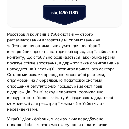
від 1450 USD
Реєстрація компанії в Узбекистані — строго
регламентований алгоритм дій, спрямований на
забезпечення оптимальних умов для реалізації
комерційних проєктів на території юрисдикції азійського
контенту, що стабільно розвивається. Економіка країни
показує стійке зростання, а держполітика орієнтована на
надходження інвестицій і розвиток приватного сектора.
Останніми роками проведено масштабні реформи,
спрямовані на лібералізацію податкової системи,
спрощення регуляторних процедур і захист прав
підприємців. Вжиті заходи сприяють формуванню
конкурентного бізнес-клімату й відкривають додаткові
можливості для реєстрації компаній в Узбекистані
нерезидентами.
У країні діють фрізони, у межах яких передбачено
податкові пільги, зокрема скасування сплати низки