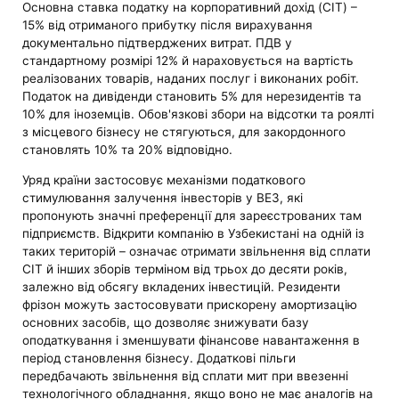
Основна ставка податку на корпоративний дохід (CIT) –
15% від отриманого прибутку після вирахування
документально підтверджених витрат. ПДВ у
стандартному розмірі 12% й нараховується на вартість
реалізованих товарів, наданих послуг і виконаних робіт.
Податок на дивіденди становить 5% для нерезидентів та
10% для іноземців. Обов'язкові збори на відсотки та роялті
з місцевого бізнесу не стягуються, для закордонного
становлять 10% та 20% відповідно.
Уряд країни застосовує механізми податкового
стимулювання залучення інвесторів у ВЕЗ, які
пропонують значні преференції для зареєстрованих там
підприємств. Відкрити компанію в Узбекистані на одній із
таких територій – означає отримати звільнення від сплати
CIT й інших зборів терміном від трьох до десяти років,
залежно від обсягу вкладених інвестицій. Резиденти
фрізон можуть застосовувати прискорену амортизацію
основних засобів, що дозволяє знижувати базу
оподаткування і зменшувати фінансове навантаження в
період становлення бізнесу. Додаткові пільги
передбачають звільнення від сплати мит при ввезенні
технологічного обладнання, якщо воно не має аналогів на