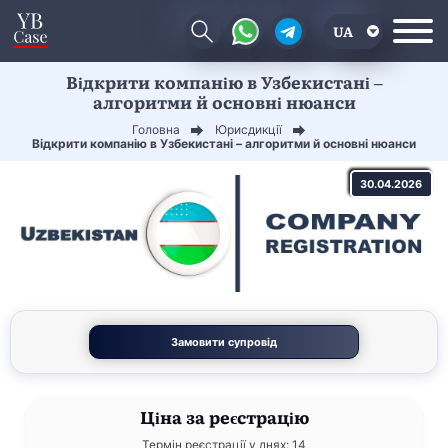
UA
Відкрити компанію в Узбекистані –
EN
алгоритми й основні нюанси
CN
Головна
Юрисдикції
Відкрити компанію в Узбекистані – алгоритми й основні нюанси
30.04.2026
Замовити супровід
Ціна
за реєстрацію
Термін реєстрації у днях: 14