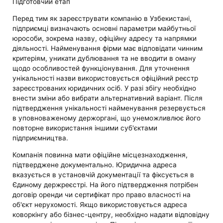
Підготовчий етап
Перед тим як зареєструвати компанію в Узбекистані,
підприємці визначають основні параметри майбутньої
юрособи, зокрема назву, офіційну адресу та напрямки
діяльності. Найменування фірми має відповідати чинним
критеріям, уникати дублювання та не вводити в оману
щодо особливостей функціонування. Для уточнення
унікальності назви використовується офіційний реєстр
зареєстрованих юридичних осіб. У разі збігу необхідно
внести зміни або вибрати альтернативний варіант. Після
підтвердження унікальності найменування резервується
в уповноваженому держоргані, що унеможливлює його
повторне використання іншими суб'єктами
підприємництва.
Компанія повинна мати офіційне місцезнаходження,
підтверджене документально. Юридична адреса
вказується в установчій документації та фіксується в
Єдиному держреєстрі. На його підтвердження потрібен
договір оренди чи сертифікат про право власності на
об'єкт нерухомості. Якщо використовується адреса
коворкінгу або бізнес-центру, необхідно надати відповідну