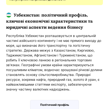
Узбекистан: політичний профіль,
ключові економічні характеристики та
юридичні аспекти ведення бізнесу
Республіка Узбекистан розташовується в центральній
частині азійського континенту і не має прямого виходу до
моря, що визначає його транспортну та логістичну
стратегію. Держава межує з Казахстаном, Киргизією,
Таджикистаном, Афганістаном і Туркменістаном, що
робить її ключовою ланкою в регіональних торгових
зв'язках. Географічні умови країни характеризуються
посушливим кліматом, водночас зрошувані річкові долини
становлять основу сільгоспвиробництва. Природні
ресурси, зокрема нафта, природний газ, золото й уран, є
найважливішими статтями експорту, забезпечуючи
значну частину валютних надходжень.
Політичний профіль