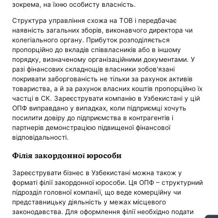
зокрема, на їхню особисту власність.
Структура управління схожа на ТОВ і передбачає
наявність загальних зборів, виконавчого директора чи
колегіального органу. Прибуток розподіляється
пропорційно до вкладів співвласників або в іншому
порядку, визначеному організаційними документами. У
разі фінансових складнощів власники зобов'язані
покривати заборгованість не тільки за рахунок активів
товариства, а й за рахунок власних коштів пропорційно їх
частці в СК. Зареєструвати компанію в Узбекистані у цій
ОПФ виправдано у випадках, коли підприємці хочуть
посилити довіру до підприємства в контрагентів і
партнерів демонстрацією підвищеної фінансової
відповідальності.
Філія закордонної юрособи
Зареєструвати бізнес в Узбекистані можна також у
форматі філії закордонної юрособи. Ця ОПФ – структурний
підрозділ головної компанії, що веде комерційну чи
представницьку діяльність у межах місцевого
законодавства. Для оформлення філії необхідно подати