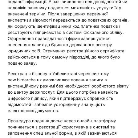
поданої інформації. У разі виявлення невідповідностей чи
недоліків заявнику надається можливість усунути їх у
визначені терміни. Після завершення первинної
експертизи відомості передаються до податкових органів,
які формують ідентифікаційний код платника податків і
реєструють підприємство в системі фіскального обліку.
Оформлення правоздатності фірми завершується
внесенням даних до Єдиного державного реєстру
юридичних осіб. Отримання реєстраційного сертифіката
здійснюється в тому самому підрозділі, до якого було
подано заяву.
Реєстрація бізнесу в Узбекистані через систему
new.birdarcha.uz уможливлює подання запиту в
дистанційному режимі без необхідності особистого візиту
до центру держпослуг. Для цього потрібна наявність
цифрового підпису, який підтверджує справжність
відомостей і забезпечує юридичну значущість
електронних документів.
Процедура подання досьє через онлайн-платформу
починається з реєстрації користувача в системі та
заповнення спеціальної форми, в якій зазначаються