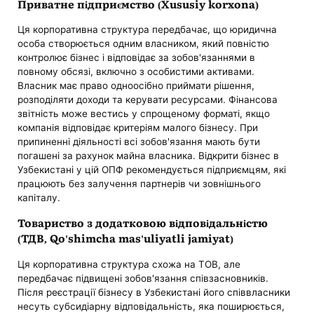
Приватне підприємство (Xususiy korxona)
Ця корпоративна структура передбачає, що юридична
особа створюється одним власником, який повністю
контролює бізнес і відповідає за зобов'язаннями в
повному обсязі, включно з особистими активами.
Власник має право одноосібно приймати рішення,
розподіляти доходи та керувати ресурсами. Фінансова
звітність може вестись у спрощеному форматі, якщо
компанія відповідає критеріям малого бізнесу. При
припиненні діяльності всі зобов'язання мають бути
погашені за рахунок майна власника. Відкрити бізнес в
Узбекистані у цій ОПФ рекомендується підприємцям, які
працюють без залучення партнерів чи зовнішнього
капіталу.
Товариство з додатковою відповідальністю
(ТДВ, Qo'shimcha mas'uliyatli jamiyat)
Ця корпоративна структура схожа на ТОВ, але
передбачає підвищені зобов'язання співзасновників.
Після реєстрації бізнесу в Узбекистані його співвласники
несуть субсидіарну відповідальність, яка поширюється,