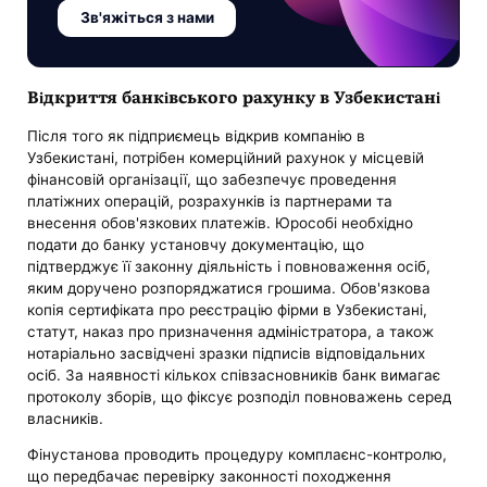
Зв'яжіться з нами
Відкриття банківського рахунку в Узбекистані
Після того як підприємець відкрив компанію в
Узбекистані, потрібен комерційний рахунок у місцевій
фінансовій організації, що забезпечує проведення
платіжних операцій, розрахунків із партнерами та
внесення обов'язкових платежів. Юрособі необхідно
подати до банку установчу документацію, що
підтверджує її законну діяльність і повноваження осіб,
яким доручено розпоряджатися грошима. Обов'язкова
копія сертифіката про реєстрацію фірми в Узбекистані,
статут, наказ про призначення адміністратора, а також
нотаріально засвідчені зразки підписів відповідальних
осіб. За наявності кількох співзасновників банк вимагає
протоколу зборів, що фіксує розподіл повноважень серед
власників.
Фінустанова проводить процедуру комплаєнс-контролю,
що передбачає перевірку законності походження