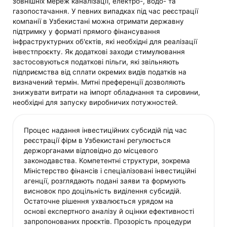
зовнішніх мереж каналізації, електро-, водо- та
газопостачання. У певних випадках під час реєстрації
компанії в Узбекистані можна отримати державну
підтримку у форматі прямого фінансування
інфраструктурних об'єктів, які необхідні для реалізації
інвестпроєкту. Як додаткові заходи стимулювання
застосовуються податкові пільги, які звільняють
підприємства від сплати окремих видів податків на
визначений термін. Митні преференції дозволяють
знижувати витрати на імпорт обладнання та сировини,
необхідні для запуску виробничих потужностей.
Процес надання інвестиційних субсидій під час
реєстрації фірм в Узбекистані регулюється
держорганами відповідно до місцевого
законодавства. Компетентні структури, зокрема
Міністерство фінансів і спеціалізовані інвестиційні
агенції, розглядають подані заяви та формують
висновок про доцільність виділення субсидій.
Остаточне рішення ухвалюється урядом на
основі експертного аналізу й оцінки ефективності
запропонованих проєктів. Прозорість процедури