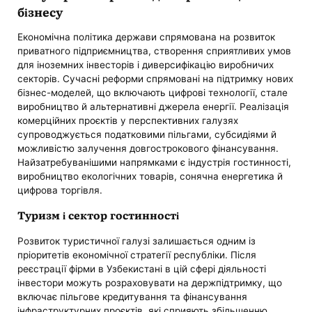
бізнесу
Економічна політика держави спрямована на розвиток
приватного підприємництва, створення сприятливих умов
для іноземних інвесторів і диверсифікацію виробничих
секторів. Сучасні реформи спрямовані на підтримку нових
бізнес-моделей, що включають цифрові технології, стале
виробництво й альтернативні джерела енергії. Реалізація
комерційних проєктів у перспективних галузях
супроводжується податковими пільгами, субсидіями й
можливістю залучення довгострокового фінансування.
Найзатребуванішими напрямками є індустрія гостинності,
виробництво екологічних товарів, сонячна енергетика й
цифрова торгівля.
Туризм і сектор гостинності
Розвиток туристичної галузі залишається одним із
пріоритетів економічної стратегії республіки. Після
реєстрації фірми в Узбекистані в цій сфері діяльності
інвестори можуть розраховувати на держпідтримку, що
включає пільгове кредитування та фінансування
інфраструктурних проєктів, які сприяють збільшенню