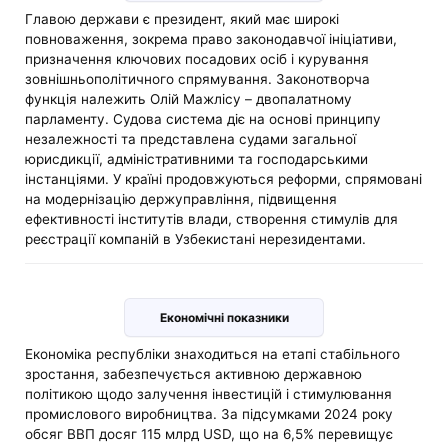
Главою держави є президент, який має широкі
повноваження, зокрема право законодавчої ініціативи,
призначення ключових посадових осіб і курування
зовнішньополітичного спрямування. Законотворча
функція належить Олій Мажлісу – двопалатному
парламенту. Судова система діє на основі принципу
незалежності та представлена ​​судами загальної
юрисдикції, адміністративними та господарськими
інстанціями. У країні продовжуються реформи, спрямовані
на модернізацію держуправління, підвищення
ефективності інститутів влади, створення стимулів для
реєстрації компаній в Узбекистані нерезидентами.
Економічні показники
Економіка республіки знаходиться на етапі стабільного
зростання, забезпечується активною державною
політикою щодо залучення інвестицій і стимулювання
промислового виробництва. За підсумками 2024 року
обсяг ВВП досяг 115 млрд USD, що на 6,5% перевищує