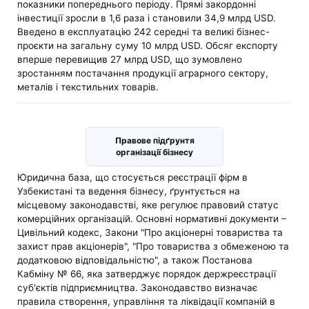
показники попереднього періоду. Прямі закордонні
інвестиції зросли в 1,6 раза і становили 34,9 млрд USD.
Введено в експлуатацію 242 середні та великі бізнес-
проєкти на загальну суму 10 млрд USD. Обсяг експорту
вперше перевищив 27 млрд USD, що зумовлено
зростанням постачання продукції аграрного сектору,
металів і текстильних товарів.
Правове підґрунтя
організації бізнесу
Юридична база, що стосується реєстрації фірм в
Узбекистані та ведення бізнесу, ґрунтується на
місцевому законодавстві, яке регулює правовий статус
комерційних організацій. Основні нормативні документи –
Цивільний кодекс, Закони "Про акціонерні товариства та
захист прав акціонерів", "Про товариства з обмеженою та
додатковою відповідальністю", а також Постанова
Кабміну № 66, яка затверджує порядок держреєстрації
суб'єктів підприємництва. Законодавство визначає
правила створення, управління та ліквідації компаній в