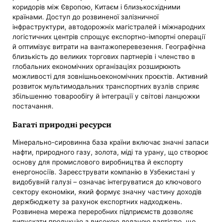
коридорів між Європою, Китаєм і близькосхідними
країнами. Доступ до розвиненої залізничної
інфраструктури, автодорожніх магістралей і міжнародних
логістичних центрів спрощує експортно-імпортні операції
й оптимізує витрати на вантажоперевезення. Географічна
близькість до великих торгових партнерів і членство в
глобальних економічних організаціях розширюють
можливості для зовнішньоекономічних проєктів. Активний
розвиток мультимодальних транспортних вузлів сприяє
збільшенню товарообігу й інтеграції у світові ланцюжки
постачання.
Багаті природні ресурси
Мінерально-сировинна база країни включає значні запаси
нафти, природного газу, золота, міді та урану, що створює
основу для промислового виробництва й експорту
енергоносіїв. Зареєструвати компанію в Узбекистані у
видобувній галузі – означає інтегруватися до ключового
сектору економіки, який формує значну частину доходів
держбюджету за рахунок експортних надходжень.
Розвинена мережа переробних підприємств дозволяє
випускати продукцію з високою доданою вартістю, що