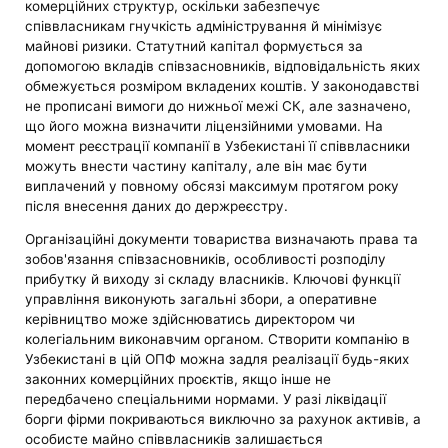
комерційних структур, оскільки забезпечує
співвласникам гнучкість адміністрування й мінімізує
майнові ризики. Статутний капітал формується за
допомогою вкладів співзасновників, відповідальність яких
обмежується розміром вкладених коштів. У законодавстві
не прописані вимоги до нижньої межі СК, але зазначено,
що його можна визначити ліцензійними умовами. На
момент реєстрації компанії в Узбекистані її співвласники
можуть внести частину капіталу, але він має бути
виплачений у повному обсязі максимум протягом року
після внесення даних до держреєстру.
Організаційні документи товариства визначають права та
зобов'язання співзасновників, особливості розподілу
прибутку й виходу зі складу власників. Ключові функції
управління виконують загальні збори, а оперативне
керівництво може здійснюватись директором чи
колегіальним виконавчим органом. Створити компанію в
Узбекистані в цій ОПФ можна задля реалізації будь-яких
законних комерційних проєктів, якщо інше не
передбачено спеціальними нормами. У разі ліквідації
борги фірми покриваються виключно за рахунок активів, а
особисте майно співвласників залишається