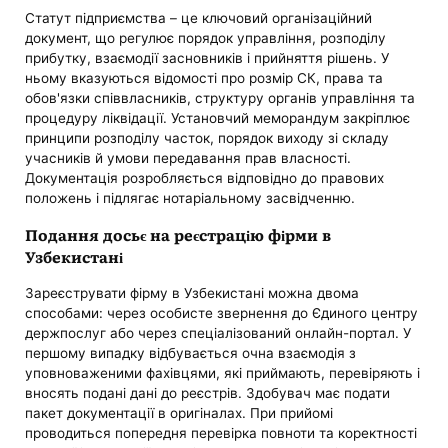
Статут підприємства – це ключовий організаційний
документ, що регулює порядок управління, розподілу
прибутку, взаємодії засновників і прийняття рішень. У
ньому вказуються відомості про розмір СК, права та
обов'язки співвласників, структуру органів управління та
процедуру ліквідації. Установчий меморандум закріплює
принципи розподілу часток, порядок виходу зі складу
учасників й умови передавання прав власності.
Документація розробляється відповідно до правових
положень і підлягає нотаріальному засвідченню.
Подання досьє на реєстрацію фірми в
Узбекистані
Зареєструвати фірму в Узбекистані можна двома
способами: через особисте звернення до Єдиного центру
держпослуг або через спеціалізований онлайн-портал. У
першому випадку відбувається очна взаємодія з
уповноваженими фахівцями, які приймають, перевіряють і
вносять подані дані до реєстрів. Здобувач має подати
пакет документації в оригіналах. При прийомі
проводиться попередня перевірка повноти та коректності