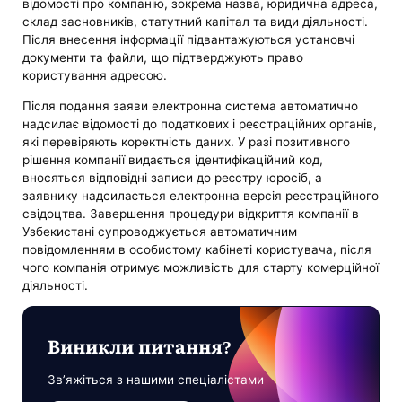
відомості про компанію, зокрема назва, юридична адреса,
склад засновників, статутний капітал та види діяльності.
Після внесення інформації підвантажуються установчі
документи та файли, що підтверджують право
користування адресою.
Після подання заяви електронна система автоматично
надсилає відомості до податкових і реєстраційних органів,
які перевіряють коректність даних. У разі позитивного
рішення компанії видається ідентифікаційний код,
вносяться відповідні записи до реєстру юросіб, а
заявнику надсилається електронна версія реєстраційного
свідоцтва. Завершення процедури відкриття компанії в
Узбекистані супроводжується автоматичним
повідомленням в особистому кабінеті користувача, після
чого компанія отримує можливість для старту комерційної
діяльності.
Виникли питання?
Зв’яжіться з нашими спеціалістами