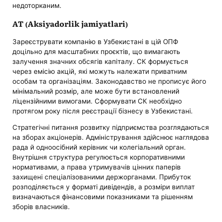
недоторканим.
АТ (Aksiyadorlik jamiyatlari)
Зареєструвати компанію в Узбекистані в цій ОПФ
доцільно для масштабних проєктів, що вимагають
залучення значних обсягів капіталу. СК формується
через емісію акцій, які можуть належати приватним
особам та організаціям. Законодавство не прописує його
мінімальний розмір, але може бути встановлений
ліцензійними вимогами. Сформувати СК необхідно
протягом року після реєстрації бізнесу в Узбекистані.
Стратегічні питання розвитку підприємства розглядаються
на зборах акціонерів. Адміністрування здійснює наглядова
рада й одноосібний керівник чи колегіальний орган.
Внутрішня структура регулюється корпоративними
нормативами, а права утримувачів цінних паперів
захищені спеціалізованими держорганами. Прибуток
розподіляється у форматі дивідендів, а розміри виплат
визначаються фінансовими показниками та рішенням
зборів власників.