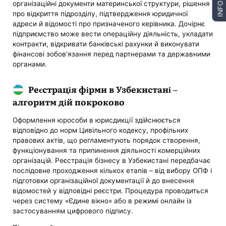
організаційні документи материнської структури, рішення
INFO
про відкриття підрозділу, підтвердження юридичної
адреси й відомості про призначеного керівника. Дочірнє
підприємство може вести операційну діяльність, укладати
контракти, відкривати банківські рахунки й виконувати
фінансові зобов'язання перед партнерами та державними
органами.
Реєстрація фірми в Узбекистані –
алгоритм дій покроково
Оформлення юрособи в юрисдикції здійснюється
відповідно до норм Цивільного кодексу, профільних
правових актів, що регламентують порядок створення,
функціонування та припинення діяльності комерційних
організацій. Реєстрація бізнесу в Узбекистані передбачає
послідовне проходження кількох етапів – від вибору ОПФ і
підготовки організаційної документації й до внесення
відомостей у відповідні реєстри. Процедура проводиться
через систему «Єдине вікно» або в режимі онлайн із
застосуванням цифрового підпису.