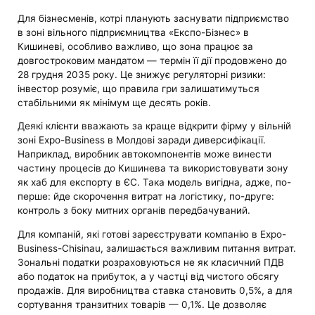
Для бізнесменів, котрі планують заснувати підприємство
в зоні вільного підприємництва «Експо-Бізнес» в
Кишиневі, особливо важливо, що зона працює за
довгостроковим мандатом — термін її дії продовжено до
28 грудня 2035 року. Це знижує регуляторні ризики:
інвестор розуміє, що правила гри залишатимуться
стабільними як мінімум ще десять років.
Деякі клієнти вважають за краще відкрити фірму у вільній
зоні Expo-Business в Молдові заради диверсифікації.
Наприклад, виробник автокомпонентів може винести
частину процесів до Кишинева та використовувати зону
як хаб для експорту в ЄС. Така модель вигідна, адже, по-
перше: йде скорочення витрат на логістику, по-друге:
контроль з боку митних органів передбачуваний.
Для компаній, які готові зареєструвати компанію в Expo-
Business-Chisinau, залишається важливим питання витрат.
Зональні податки розраховуються не як класичний ПДВ
або податок на прибуток, а у частці від чистого обсягу
продажів. Для виробництва ставка становить 0,5%, а для
сортування транзитних товарів — 0,1%. Це дозволяє