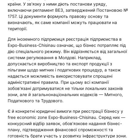
країни. У зв'язку з ними діють постанови уряду,
включаючи регламент ВЕЗ, затверджений Постановою №
1757. Ці документи формують правову основу та
визначають, як саме компанії можуть працювати на
території.
Для іноземного підприємця реєстрація підприємства в
Expo-Business-Chisinau означає, що бізнес потрапляє під
дію спеціального режиму. Він відрізняється від загальної
системи регулювання в Молдові. Наприклад,
допускається виробництво та експорт продукції з
пільгами щодо митних і податкових процедур, а також
надається можливість використовувати спрощені
адміністративні правила. При цьому всі компанії
зобов'язані дотримуватися не тільки локальних законів
зони, але й загальнонаціональних кодексів — Митного,
Податкового та Трудового.
Є й конкретні юридичні вимоги при реєстрації бізнесу у
free economic zone Expo-Business-Chisinau. Серед них —
конкурсний відбір заявок, обов'язкове надання бізнес-
плану, підтвердження фінансової спроможності та
готовність брати участь у розвитку інфраструктури зони.