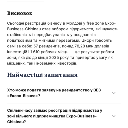
Висновок
Сьогодні реєстрація бізнесу в Молдові у free zone Expo-
Business-Chisinau стає вибором підприємств, які шукають
стабільність і передбачуваність у поєднанні з
податковими та митними перевагами. Цифри говорять
самі за себе: 57 резидентів, понад 78,28 млн доларів
інвестицій і 1 610 робочих місць — це результат роботи
зони, яка діє до кінця 2035 року та привертає увагу як
місцевих, так і іноземних інвесторів.
Найчастіші запитання
Хто може подати заявку на резидентство у ВЕЗ
«Експо-Бізнес»?
Заявниками можуть бути як локальні, так і закордонні
Скільки часу займає реєстрація підприємства у
організації, зареєстровані в Молдові. Основна умова —
зоні вільного підприємництва Expo-Business-
наявність експортноорієнтованого бізнес-плану та
Chisinau?
готовність інвестувати в розвиток зони.