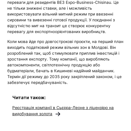
переваги для резидентів ВЕЗ Expo-Business-Chisinau. Це
не тільки знижені ставки, але і можливість
використовувати вільний митний режим при ввезенні
сировини та вивезенні готової продукції. У поєднанні з
відсутністю мит на транзит це створює конкурентну
перевагу для експортноорієнтованих виробництв.
Коли мова йде про довгострокові проєкти, на перший план
виходить податковий режим вільних зон в Молдові. Він
розроблений так, щоб стимулювати приплив інвестицій і
зростання експорту. Тому компанії, що виробляють
автокомпоненти, світлотехнічну продукцію або
будматеріали, бачать в Кишиневі надійний майданчик.
Термін дії режиму до 2035 року закріплений законом, і це
забезпечує передбачуваність.
Читати також:
Реєстрація компанії в Сьєрра-Леоне з ліцензією на
видобування золота