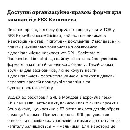
Доступні організаційно-правові форми для
компаній у FEZ Кишинева
Питання про те, в якому форматі краще відкрити ТОВ у
ВЕЗ Expo-Business-Chisinau, найчастіше виникає в
інвесторів на стадії підготовки документів. У молдавській
практиці еквівалент товариства з обмеженою
відповідальністю називається SRL (Societate cu
Raspundere Limitata). Це найгнучкіша та найпопулярніша
форма для малого й середнього бізнесу. Такий формат
зручний для засновників, які не хочуть нести
відповідальність особистим майном, а також віддають
перевагу простій процедурі управління та
бухгалтерського обліку.
Водночас реєстрація SRL в Молдові в Expo-Business-
Chisinau залишається актуальною і для більших проєктів.
Зона фіксує, що частина з 57 активних резидентів обрали
саме цей формат. Причина проста: SRL допускає як
одного, так і декількох учасників, а вимоги до статутного
капіталу залишаються мінімальними. Для інвестора це