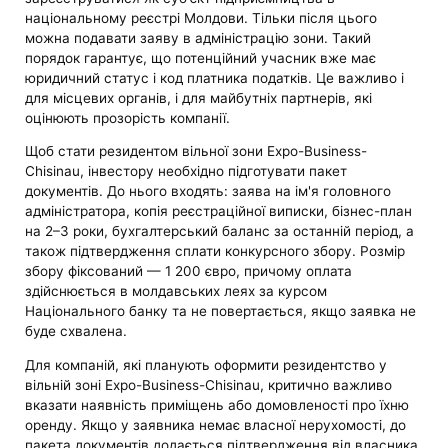
національному реєстрі Молдови. Тільки після цього
можна подавати заяву в адміністрацію зони. Такий
порядок гарантує, що потенційний учасник вже має
юридичний статус і код платника податків. Це важливо і
для місцевих органів, і для майбутніх партнерів, які
оцінюють прозорість компанії.
Щоб стати резидентом вільної зони Expo-Business-
Chisinau, інвестору необхідно підготувати пакет
документів. До нього входять: заява на ім'я головного
адміністратора, копія реєстраційної виписки, бізнес-план
на 2–3 роки, бухгалтерський баланс за останній період, а
також підтвердження сплати конкурсного збору. Розмір
збору фіксований — 1 200 євро, причому оплата
здійснюється в молдавських леях за курсом
Національного банку та не повертається, якщо заявка не
буде схвалена.
Для компаній, які планують оформити резидентство у
вільній зоні Expo-Business-Chisinau, критично важливо
вказати наявність приміщень або домовленості про їхню
оренду. Якщо у заявника немає власної нерухомості, до
пакета документів додається підтвердження від власника.