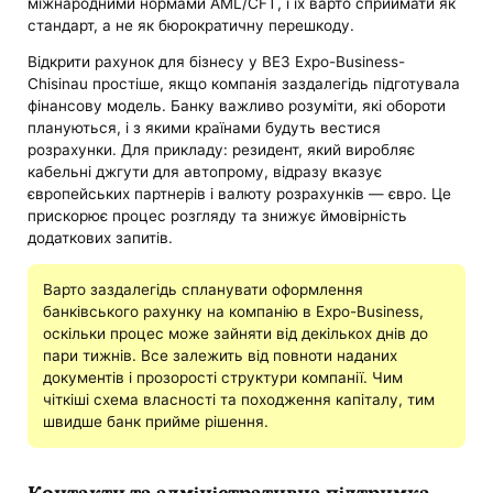
міжнародними нормами AML/CFT, і їх варто сприймати як
стандарт, а не як бюрократичну перешкоду.
Відкрити рахунок для бізнесу у ВЕЗ Expo-Business-
Chisinau простіше, якщо компанія заздалегідь підготувала
фінансову модель. Банку важливо розуміти, які обороти
плануються, і з якими країнами будуть вестися
розрахунки. Для прикладу: резидент, який виробляє
кабельні джгути для автопрому, відразу вказує
європейських партнерів і валюту розрахунків — євро. Це
прискорює процес розгляду та знижує ймовірність
додаткових запитів.
Варто заздалегідь спланувати оформлення
банківського рахунку на компанію в Expo-Business,
оскільки процес може зайняти від декількох днів до
пари тижнів. Все залежить від повноти наданих
документів і прозорості структури компанії. Чим
чіткіші схема власності та походження капіталу, тим
швидше банк прийме рішення.
Контакти та адміністративна підтримка