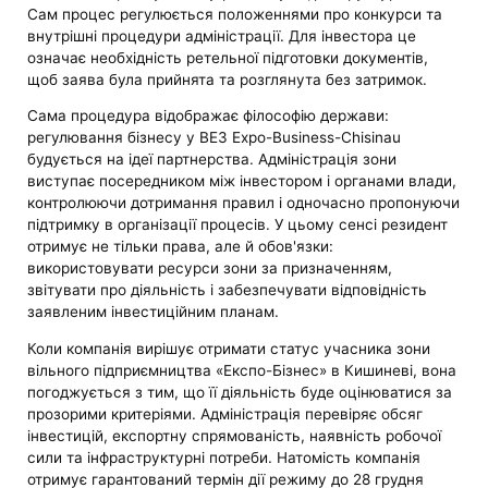
Сам процес регулюється положеннями про конкурси та
внутрішні процедури адміністрації. Для інвестора це
означає необхідність ретельної підготовки документів,
щоб заява була прийнята та розглянута без затримок.
Сама процедура відображає філософію держави:
регулювання бізнесу у ВЕЗ Expo-Business-Chisinau
будується на ідеї партнерства. Адміністрація зони
виступає посередником між інвестором і органами влади,
контролюючи дотримання правил і одночасно пропонуючи
підтримку в організації процесів. У цьому сенсі резидент
отримує не тільки права, але й обов'язки:
використовувати ресурси зони за призначенням,
звітувати про діяльність і забезпечувати відповідність
заявленим інвестиційним планам.
Коли компанія вирішує отримати статус учасника зони
вільного підприємництва «Експо-Бізнес» в Кишиневі, вона
погоджується з тим, що її діяльність буде оцінюватися за
прозорими критеріями. Адміністрація перевіряє обсяг
інвестицій, експортну спрямованість, наявність робочої
сили та інфраструктурні потреби. Натомість компанія
отримує гарантований термін дії режиму до 28 грудня