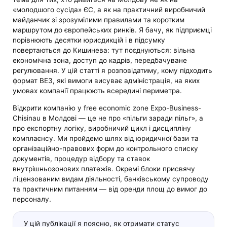
«молодшого сусіда» ЄС, а як на практичний виробничий
майданчик зі зрозумілими правилами та коротким
маршрутом до європейських ринків. Я бачу, як підприємці
порівнюють десятки юрисдикцій і в підсумку
повертаються до Кишинева: тут поєднуються: вільна
економічна зона, доступ до кадрів, передбачуване
регулювання. У цій статті я розповідатиму, кому підходить
формат ВЕЗ, які вимоги висуває адміністрація, на яких
умовах компанії працюють всередині периметра.
Відкрити компанію у free economic zone Expo-Business-
Chisinau в Молдові — це не про «пільги заради пільг», а
про експортну логіку, виробничий цикл і дисципліну
комплаєнсу. Ми пройдемо шлях від юридичної бази та
організаційно-правових форм до контрольного списку
документів, процедур відбору та ставок
внутрішньозонових платежів. Окремі блоки присвячу
ліцензованим видам діяльності, банківському супроводу
та практичним питанням — від оренди площ до вимог до
персоналу.
У цій публікації я поясню, як отримати статус