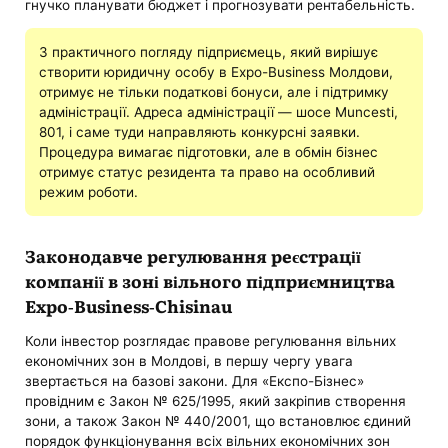
гнучко планувати бюджет і прогнозувати рентабельність.
З практичного погляду підприємець, який вирішує
створити юридичну особу в Expo-Business Молдови,
отримує не тільки податкові бонуси, але і підтримку
адміністрації. Адреса адміністрації — шосе Muncesti,
801, і саме туди направляють конкурсні заявки.
Процедура вимагає підготовки, але в обмін бізнес
отримує статус резидента та право на особливий
режим роботи.
Законодавче регулювання реєстрації
компанії в зоні вільного підприємництва
Expo-Business-Chisinau
Коли інвестор розглядає правове регулювання вільних
економічних зон в Молдові, в першу чергу увага
звертається на базові закони. Для «Експо-Бізнес»
провідним є Закон № 625/1995, який закріпив створення
зони, а також Закон № 440/2001, що встановлює єдиний
порядок функціонування всіх вільних економічних зон