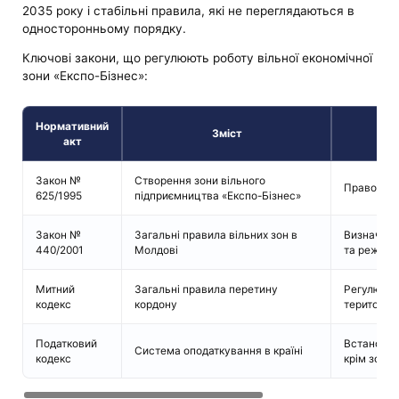
2035 року і стабільні правила, які не переглядаються в
односторонньому порядку.
Ключові закони, що регулюють роботу вільної економічної
зони «Експо-Бізнес»:
Нормативний
Зміст
Зна
акт
Закон №
Створення зони вільного
Правова о
625/1995
підприємництва «Експо-Бізнес»
Закон №
Загальні правила вільних зон в
Визначає 
440/2001
Молдові
та режим 
Митний
Загальні правила перетину
Регулює і
кодекс
кордону
територію
Податковий
Встановлю
Система оподаткування в країні
кодекс
крім зонал