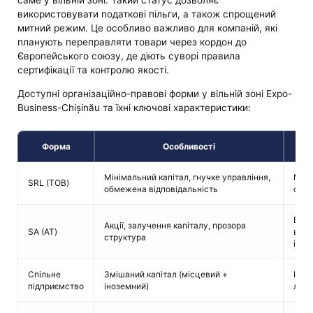
саме у вільній зоні. Такий статус дозволяє
використовувати податкові пільги, а також спрощений
митний режим. Це особливо важливо для компаній, які
планують переправляти товари через кордон до
Європейського союзу, де діють суворі правила
сертифікації та контролю якості.
Доступні організаційно-правові форми у вільній зоні Expo-
Business-Chișinău та їхні ключові характеристики:
Форма
Особливості
Мінімальний капітал, гнучке управління,
Мали
SRL (ТОВ)
обмежена відповідальність
стар
Вели
Акції, залучення капіталу, прозора
SA (АТ)
виро
структура
інве
Спільне
Змішаний капітал (місцевий +
Іноз
підприємство
іноземний)
лока