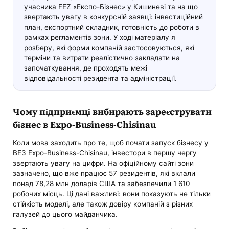
учасника FEZ «Експо-Бізнес» у Кишиневі та на що
звертають увагу в конкурсній заявці: інвестиційний
план, експортний складник, готовність до роботи в
рамках регламентів зони. У ході матеріалу я
розберу, які форми компаній застосовуються, які
терміни та витрати реалістично закладати на
започаткування, де проходять межі
відповідальності резидента та адміністрації.
Чому підприємці вибирають зареєструвати
бізнес в Expo-Business-Chisinau
Коли мова заходить про те, щоб почати запуск бізнесу у
ВЕЗ Expo-Business-Chisinau, інвестори в першу чергу
звертають увагу на цифри. На офіційному сайті зони
зазначено, що вже працює 57 резидентів, які вклали
понад 78,28 млн доларів США та забезпечили 1 610
робочих місць. Ці дані важливі: вони показують не тільки
стійкість моделі, але також довіру компаній з різних
галузей до цього майданчика.