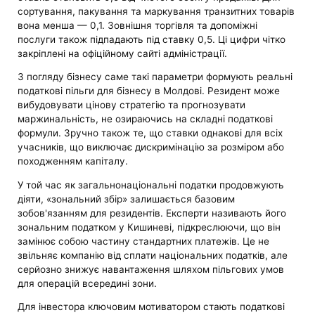
сортування, пакування та маркування транзитних товарів
вона менша — 0,1. Зовнішня торгівля та допоміжні
послуги також підпадають під ставку 0,5. Ці цифри чітко
закріплені на офіційному сайті адміністрації.
З погляду бізнесу саме такі параметри формують реальні
податкові пільги для бізнесу в Молдові. Резидент може
вибудовувати цінову стратегію та прогнозувати
маржинальність, не озираючись на складні податкові
формули. Зручно також те, що ставки однакові для всіх
учасників, що виключає дискримінацію за розміром або
походженням капіталу.
У той час як загальнонаціональні податки продовжують
діяти, «зональний збір» залишається базовим
зобов'язанням для резидентів. Експерти називають його
зональним податком у Кишиневі, підкреслюючи, що він
замінює собою частину стандартних платежів. Це не
звільняє компанію від сплати національних податків, але
серйозно знижує навантаження шляхом пільгових умов
для операцій всередині зони.
Для інвестора ключовим мотиватором стають податкові