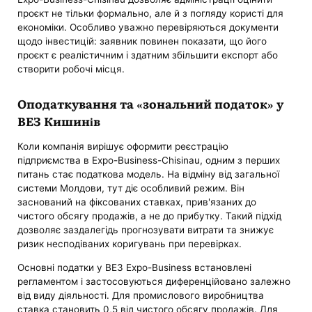
проєкт не тільки формально, але й з погляду користі для
економіки. Особливо уважно перевіряються документи
щодо інвестицій: заявник повинен показати, що його
проєкт є реалістичним і здатним збільшити експорт або
створити робочі місця.
Оподаткування та «зональний податок» у
ВЕЗ Кишинів
Коли компанія вирішує оформити реєстрацію
підприємства в Expo-Business-Chisinau, одним з перших
питань стає податкова модель. На відміну від загальної
системи Молдови, тут діє особливий режим. Він
заснований на фіксованих ставках, прив'язаних до
чистого обсягу продажів, а не до прибутку. Такий підхід
дозволяє заздалегідь прогнозувати витрати та знижує
ризик несподіваних коригувань при перевірках.
Основні податки у ВЕЗ Expo-Business встановлені
регламентом і застосовуються диференційовано залежно
від виду діяльності. Для промислового виробництва
ставка становить 0,5 від чистого обсягу продажів. Для