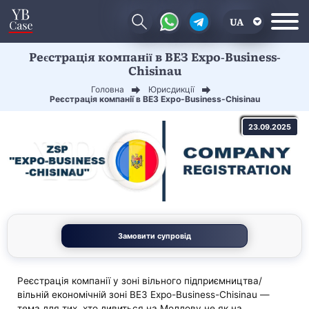
UA
Реєстрація компанії в ВЕЗ Expo-Business-
EN
Chisinau
CN
Головна
Юрисдикції
Реєстрація компанії в ВЕЗ Expo-Business-Chisinau
23.09.2025
Замовити супровід
Реєстрація компанії у зоні вільного підприємництва/
вільній економічній зоні ВЕЗ Expo-Business-Chisinau —
тема для тих, хто дивиться на Молдову не як на