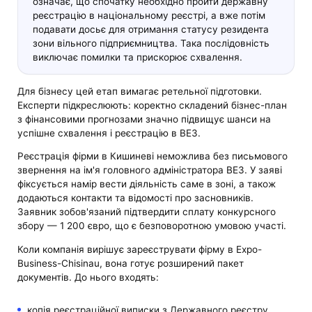
означає, що спочатку необхідно пройти державну
реєстрацію в національному реєстрі, а вже потім
подавати досьє для отримання статусу резидента
зони вільного підприємництва. Така послідовність
виключає помилки та прискорює схвалення.
Для бізнесу цей етап вимагає ретельної підготовки.
Експерти підкреслюють: коректно складений бізнес-план
з фінансовими прогнозами значно підвищує шанси на
успішне схвалення і реєстрацію в ВЕЗ.
Реєстрація фірми в Кишиневі неможлива без письмового
звернення на ім'я головного адміністратора ВЕЗ. У заяві
фіксується намір вести діяльність саме в зоні, а також
додаються контакти та відомості про засновників.
Заявник зобов'язаний підтвердити сплату конкурсного
збору — 1 200 євро, що є безповоротною умовою участі.
Коли компанія вирішує зареєструвати фірму в Expo-
Business-Chisinau, вона готує розширений пакет
документів. До нього входять:
копія реєстраційної виписки з Державного реєстру