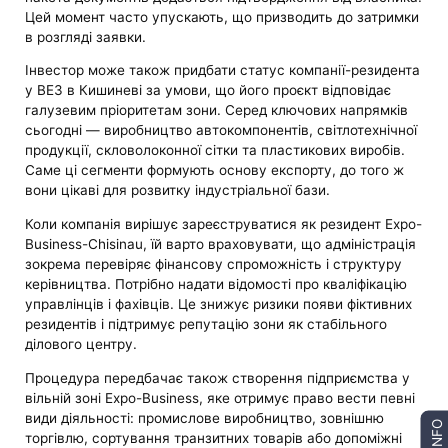
Цей момент часто упускають, що призводить до затримки
в розгляді заявки.
Інвестор може також придбати статус компанії-резидента
у ВЕЗ в Кишиневі за умови, що його проєкт відповідає
галузевим пріоритетам зони. Серед ключових напрямків
сьогодні — виробництво автокомпонентів, світлотехнічної
продукції, скловолоконної сітки та пластикових виробів.
Саме ці сегменти формують основу експорту, до того ж
вони цікаві для розвитку індустріальної бази.
Коли компанія вирішує зареєструватися як резидент Expo-
Business-Chisinau, їй варто враховувати, що адміністрація
зокрема перевіряє фінансову спроможність і структуру
керівництва. Потрібно надати відомості про кваліфікацію
управлінців і фахівців. Це знижує ризики появи фіктивних
резидентів і підтримує репутацію зони як стабільного
ділового центру.
Процедура передбачає також створення підприємства у
вільній зоні Expo-Business, яке отримує право вести певні
види діяльності: промислове виробництво, зовнішню
INFO
торгівлю, сортування транзитних товарів або допоміжні