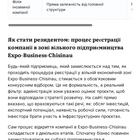
Філія
Пряма залежність від головної
Міжн
іноземної
структури
тест
компанії
Як стати резидентом: процес реєстрації
компанії в зоні вільного підприємництва
Expo-Business-Chisinau
Будь-який підприємець, який замислюється над тим, як
проходить процедура реєстрації у вільній економічній зоні
Expo-Business-Chisinau, стикається з обов'язковим
конкурсним відбором. Це не формальність, а реальний
фільтр: адміністрація зони уважно оцінює проєкти, щоб
вони відповідали стратегії розвитку. На сайті прямо
вказано, що враховуються такі речі, як: обсяг інвестицій,
експортний потенціал, наявність робочої сили, готовність
інвестора брати участь в інфраструктурних проєктах.
Сам процес відкриття компанії в Expo-Business-Chisinau
складається з декількох етапів. Спочатку бізнес повинен
зареєструватися як суб'єкт підприємництва в