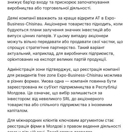
знижує бар'єр входу та прискорює започаткування
виробництва або торговельної діяльності.
Деякі компанії вважають за краще відкрити АТ в Expo-
Business-Chisinau. Акціонерне товариство підходить, коли
будуються плани залучення значних інвестицій або
випуск цінних паперів. У цьому випадку акціонери
можуть вільно передавати або продавати свої частки, що
спрощує стратегічне партнерство. Такий варіант
актуальний, наприклад, для виробничих підприємств,
орієнтованих на експорт великих партій продукції.
Адміністрація зони підтверджує, що реєстрація компанії
для резидентів free zone Expo-Business-Chisinau можлива
в різних формах. Умова одна — компанія повинна бути
зареєстрована як суб'єкт підприємництва в Республіці
Молдова. Це означає, що вибір залишається за
інвестором: від невеликого SRL до акціонерного
товариства або спільного підприємства з іноземним
капіталом.
Для міжнародних клієнтів ключовим аргументом стає
реєстрація фірми в Молдові з правом ведення діяльності