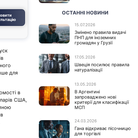
ОСТАННІ НОВИНИ
овити
льтацію
15.07.2026
Змінено правила видачі
ПНП для іноземних
громадян у Грузії
уск
17.05.2026
ів
Швеція посилює правила
йного
натуралізації
ише для
13.05.2026
В Аргентині
омості в
запроваджено нові
оларів США,
критерії для класифікації
тиною
МСП
 в
24.03.2026
.
Гана відкриває пісочницю
для торгівлі