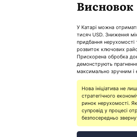
Висновок
У Катарі можна отримат
тисяч USD. Зниження мі
придбання нерухомості 
розвиток ключових районі
Прискорена обробка док
демонструють прагнення
максимально зручним і 
Нова ініціатива не ли
стратегічного економі
ринок нерухомості. Я
супровід у процесі от
безпосередньо звернут