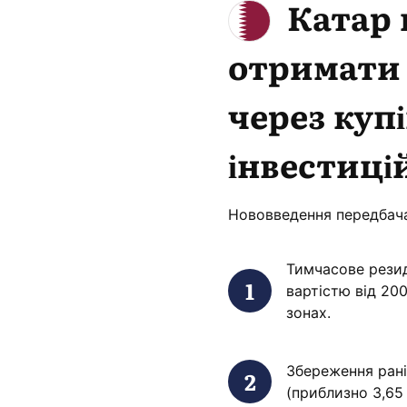
Катар 
отримати 
через купі
інвестиці
Нововведення передбача
Тимчасове резид
вартістю від 20
зонах.
Збереження рані
(приблизно 3,65 