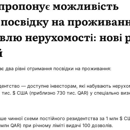
пропонує можливість
посвідку на проживан
влю нерухомості: нові р
й
є два рівні отримання посвідки на проживання:
ентство — доступне інвесторам, які набувають нерухо
0 тис. $ США (приблизно 730 тис. QAR) у спеціально ви
ше чинної схеми постійного резидентства за 1 млн $ С
млн QAR) при річному ліміті видачі 100 дозволів.