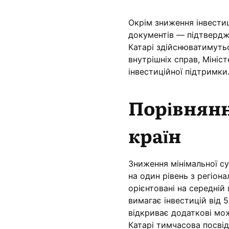
Окрім зниження інвести
документів — підтвердж
Катарі здійснюватимуть
внутрішніх справ, Мініст
інвестиційної підтримки
Порівнянн
країн
Зниження мінімальної с
на один рівень з регіо
орієнтовані на середній
вимагає інвестицій від 
відкриває додаткові мож
Катарі тимчасова посві