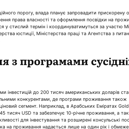
ційного порогу, влада планує запровадити прискорену 
ення права власності та оформлення посвідки на прож
ся у стислий термін і координуватимуться за участю М
ерства юстиції, Міністерства праці та Агентства з пита
.
я з програмами сусідні
уми інвестицій до 200 тисяч американських доларів ста
нальними конкурентами, де програми проживання також
 ціновий сегмент. Наприклад, в Арабських Еміратах Gold
545 тисяч USD та забезпечує 10-річне проживання, а та
ливості для інвестування та розширені консульські пос
дка на проживання надається лише на один рік і обмеже