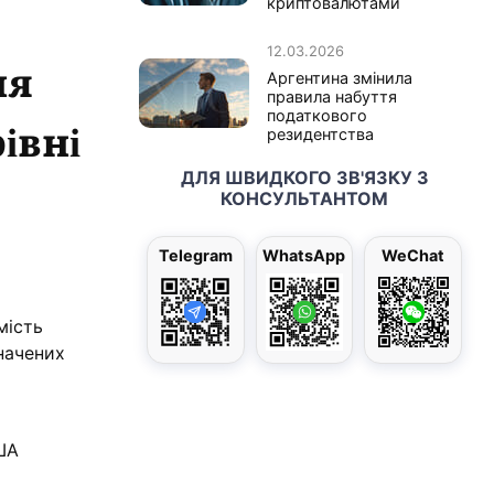
криптовалютами
12.03.2026
ня
Аргентина змінила
правила набуття
податкового
івні
резидентства
ДЛЯ ШВИДКОГО ЗВ'ЯЗКУ З
КОНСУЛЬТАНТОМ
Telegram
WhatsApp
WeChat
мість
значених
ША