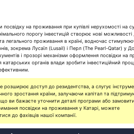
и посвідку на проживання при купівлі нерухомості на с
німального порогу інвестицій створює нові можливості
та легального проживання в країні, водночас стимулюю
в, зокрема Лусаїл (Lusail) і Перл (The Pearl-Qatar) у До
ументів і прозорі механізми оформлення посвідки на 
 катарських органів влади зробити інвестиційний проц
ефективним.
ше розширює доступ до резидентства, а слугує інструм
чного зростання країни, залучаючи капітал та підтрим
кщо ви бажаєте уточнити деталі програми або замовит
римання посвідки на проживання у Катарі, можете
ися до фахівців нашої компанії.