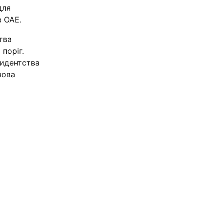
для
в ОАЕ.
тва
поріг.
зидентства
нова