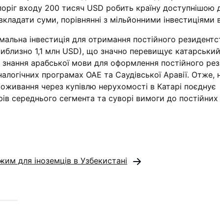
поріг входу 200 тисяч USD робить країну доступнішою 
і вкладати суми, порівнянні з мільйонними інвестиціями 
німальна інвестиція для отримання постійного резидентс
иблизно 1,1 млн USD), що значно перевищує катарський 
 знання арабської мови для оформлення постійного ре
налогічних програмах ОАЕ та Саудівської Аравії. Отже, 
роживання через купівлю нерухомості в Катарі поєднує
рів середнього сегмента та суворі вимоги до постійних
им для іноземців в Узбекистані