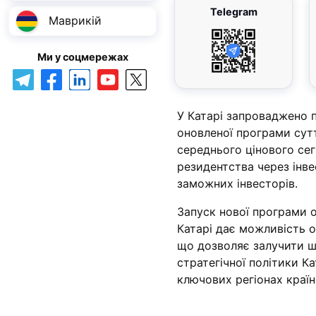
Telegram
Маврикій
Ми у соцмережах
У Катарі запроваджено 
оновленої програми сут
середнього цінового се
резидентства через інв
заможних інвесторів.
Запуск нової програми 
Катарі дає можливість 
що дозволяє залучити ш
стратегічної політики К
ключових регіонах країни,