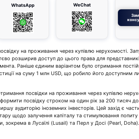
WeChat
WhatsApp
Зам
консу
посвідку на проживання через купівлю нерухомості. Зап
тєво розширив доступ до цього права для представник
гмента. Раніше єдиним варіантом було отримання пості
естиції на суму 1 млн USD, що робило його доступним л
отримання посвідки на проживання через купівлю нерух
оформити посвідку строком на один рік за 200 тисяч д
иршу аудиторію іноземних інвесторів. Цей захід є час
атару щодо залучення капіталу та стимулювання попиту
 зокрема в Лусаїлі (Lusail) та Перл у Досі (Pearl, Doha)