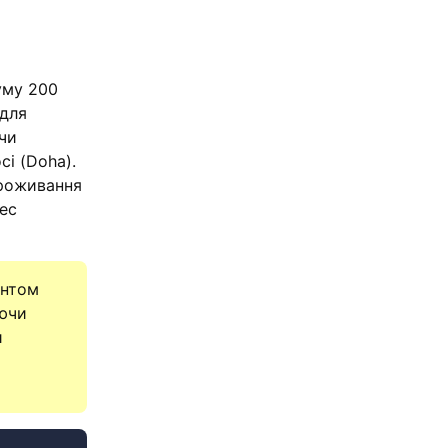
уму 200
 для
чи
сі (Doha).
проживання
ес
ентом
уючи
и