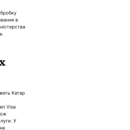
обробку
ивання в
іністерства
нь
х
вить Катар
en Visa
кож
луги. У
на