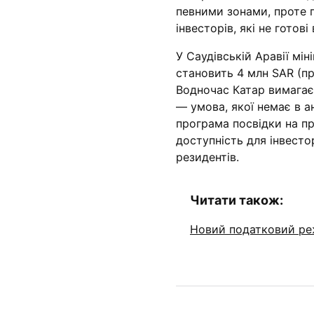
певними зонами, проте 
інвесторів, які не готов
У Саудівській Аравії мі
становить 4 млн SAR (пр
Водночас Катар вимагає
— умова, якої немає в а
програма посвідки на п
доступність для інвесто
резидентів.
Читати також:
Новий податковий реж