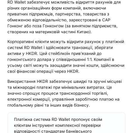
RD Wallet забезпечує можливість відкриття рахунків для
різних організаційних форм компаній, включаючи
приватних підприємців, партнерства, товариства з
обмеженою відповідальністю, зареєстровані в САР
Гонконг або поза Гонконгом (за винятком підприємств,
створених на материковій частині Китаю).
Корпоративні клієнти можуть відкрити рахунок у платіжній
системі RD Wallet і здійснювати транзакції, зберігати
активи у HKDR. Цей стейблкоїн прив'язаний до
гонконгського долара у співвідношенні 1:1. Компанії в
усьому світі можуть заощадити значні кошти, здійснюючи
свої фінансові операції через HKDR.
Використання HKDR забезпечує швидкі та зручні місцеві
та міжнародні платежі при мінімальних витратах. Це
значно спрощує процеси транскордонної торгівлі,
електронної комерції, управління заробітною платою на
глобальному рівні та інших видів бізнесу.
Платіжна система RD Wallet пропонує своїм
клієнтам інструмент комплексної перевірки
відповідності стандартам банківського