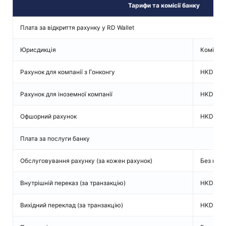
Тарифи та комісії банку
Плата за відкриття рахунку у RD Wallet
Юрисдикція
Комісія 
Рахунок для компанії з Гонконгу
HKD 1 2
Рахунок для іноземної компанії
HKD 10 
Офшорний рахунок
HKD 18 
Плата за послуги банку
Обслуговування рахунку (за кожен рахунок)
Без комі
Внутрішній переказ (за транзакцію)
HKD від 
Вихідний переклад (за транзакцію)
HKD від 