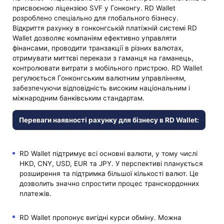
присвоєною ліцензією SVF у Гонконгу. RD Wallet
розроблено спеціально для глобального бізнесу.
Відкриття рахунку в гонконгській платіжній системі RD
Wallet дозволяє компаніям ефективно управляти
фінансами, проводити транзакції в різних валютах,
отримувати миттєві перекази з гаманця на гаманець,
контролювати витрати з мобільного пристрою. RD Wallet
регулюється Гонконгським валютним управлінням,
забезпечуючи відповідність високим національним і
міжнародним банківським стандартам.
Переваги наявності рахунку для бізнесу в RD Wallet:
RD Wallet підтримує всі основні валюти, у тому числі
HKD, CNY, USD, EUR та JPY. У перспективі планується
розширення та підтримка більшої кількості валют. Це
дозволить значно спростити процес транскордонних
платежів.
RD Wallet пропонує вигідні курси обміну. Можна