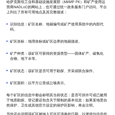
哈萨克斯坦工业和基础设施发展部（МИИР РК）和矿产使用运
营商NADLoC的网站上，也可通过统一政务服务门户访问。平台
上列出了所有可用地点及其完整描述：
识别信息：矿区名称、地籍编号或矿产使用系统中的内部代
码。
矿区坐标：地理坐标或矿区边界的地籍描述。
矿产种类：该矿区可获得的资源类型——固体矿产、碳氢化
合物、地下水等。
矿区状态：该矿区是否可用于勘探、开采或联合操作。
矿区面积：以平方公里或公顷表示。
每个矿区的信息中都会标明其当前状态：是否可供许可或已被用
于地质勘探。登记册还包含关于限制的基本信息：如果某地受自
然保护、卫生或其他官方设定的保护区影响，将会注明。
另外还会说明该矿区被纳入可许可清单的日期，以便评估信息的