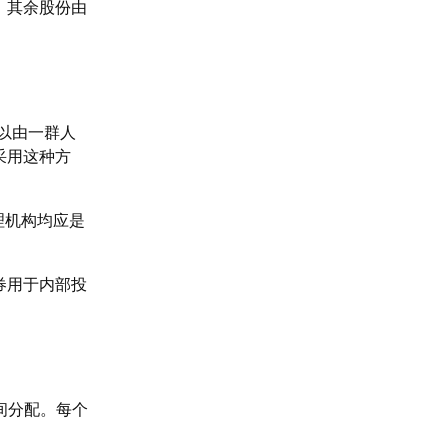
，其余股份由
以由一群人
采用这种方
理机构均应是
券用于内部投
间分配。每个