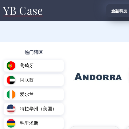
金融科技
热门辖区
葡萄牙
阿联酋
爱尔兰
特拉华州（美国）
毛里求斯