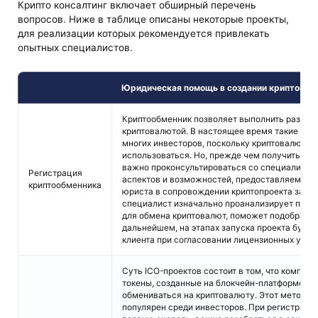
Крипто консалтинг включает обширный перечень
вопросов. Ниже в таблице описаны некоторые проекты,
для реализации которых рекомендуется привлекать
опытных специалистов.
Юридическая помощь в создании криптопро
Криптообменник позволяет выполнить различ
криптовалютой. В настоящее время такие пло
многих инвесторов, поскольку криптовалюта 
использоваться. Но, прежде чем получить ли
важно проконсультироваться со специалисто
Регистрация
аспектов и возможностей, предоставляемых т
криптообменника
юриста в сопровождении криптопроекта заклю
специалист изначально проанализирует проек
для обмена криптовалют, поможет подобрать о
дальнейшем, на этапах запуска проекта будет
клиента при согласовании лицензионных услов
Суть ICO-проектов состоит в том, что компа
токены, созданные на блокчейн-платформе, к
обмениваться на криптовалюту. Этот метод п
популярен среди инвесторов. При регистрации