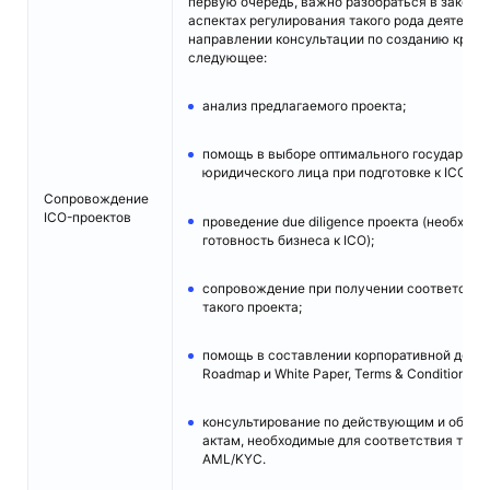
первую очередь, важно разобраться в законо
аспектах регулирования такого рода деятельн
направлении консультации по созданию крип
следующее:
анализ предлагаемого проекта;
помощь в выборе оптимального государств
юридического лица при подготовке к ICO;
Сопровождение
ICO-проектов
проведение due diligence проекта (необход
готовность бизнеса к ICO);
сопровождение при получении соответств
такого проекта;
помощь в составлении корпоративной докум
Roadmap и White Paper, Terms & Conditions, Pr
консультирование по действующим и обно
актам, необходимые для соответствия токен
AML/KYC.