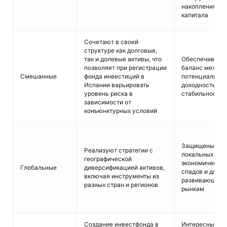
накопления
капитала
Сочетают в своей
структуре как долговые,
так и долевые активы, что
Обеспечивают
позволяет при регистрации
баланс между
Смешанные
фонда инвестиций в
потенциально
Испании варьировать
доходностью и
уровень риска в
стабильность
зависимости от
конъюнктурных условий
Защищены от
Реализуют стратегии с
локальных
географической
экономических
Глобальные
диверсификацией активов,
спадов и досту
включая инструменты из
развивающим
разных стран и регионов
рынкам
Создание инвестфонда в
Интересны для