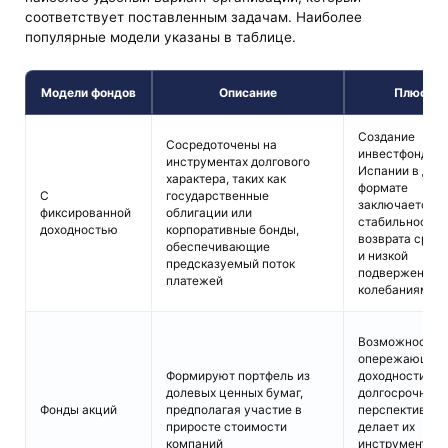
соответствует поставленным задачам. Наиболее
популярные модели указаны в таблице.
Модели фондов
Описание
Плюсы
Создание
Сосредоточены на
инвестфонда в
инструментах долгового
Испании в дан
характера, таких как
формате
С
государственные
заключается в
фиксированной
облигации или
стабильности
доходностью
корпоративные бонды,
возврата сред
обеспечивающие
и низкой
предсказуемый поток
подверженнос
платежей
колебаниям ры
Возможность
опережающей
Формируют портфель из
доходности в
долевых ценных бумаг,
долгосрочной
Фонды акций
предполагая участие в
перспективе, ч
приросте стоимости
делает их
компаний
инструментом