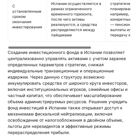
Испании осуществляется в
стратегическо
С
рамках ограниченного
планирования,
установленным
временного горизонта,
например, под
сроком
после чего активы
конкретные це
окончания
реализуются, а средства
— пенсионные
инвестирования
распределяются между
выплаты или
пайщиками
передачу капи
Создание инвестиционного фонда в Испании позволяет
централизованно управлять активами с учетом заранее
определенных параметров стратегии, снижая
индивидуальные транзакционные и операционные
издержки. Через данную структуру возможно
аккумулировать средства от широкого круга инвесторов,
включая институциональных игроков, семейные офисы и
частный капитал, что обеспечивает масштабирование
объема администрируемых ресурсов. Решение учредить
фонд инвестиций в Испании также открывает доступ к
механизмам фискальной нейтрализации, включая
освобождение от налогообложения в двойном объеме,
льготы для нерезидентов и эффективные режимы
перераспределения прибыли.