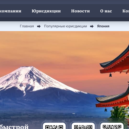
 компании
Юрисдикции
Новости
О нас
Ко
Главная
Популярные юрисдикции
Япония
 быстрой