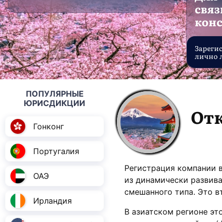
связ
кон
Зареги
лично 
ПОПУЛЯРНЫЕ
ЮРИСДИКЦИИ
От
Гонконг
Португалия
Регистрация компании в
ОАЭ
из динамически развива
смешанного типа. Это в
Ирландия
В азиатском регионе эт