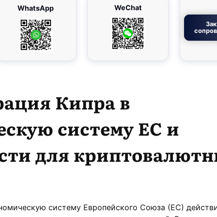
WeChat
WhatsApp
Зак
сопро
рация Кипра в
скую систему ЕС и
сти для криптовалют
ономическую систему Европейского Союза (ЕС) действ