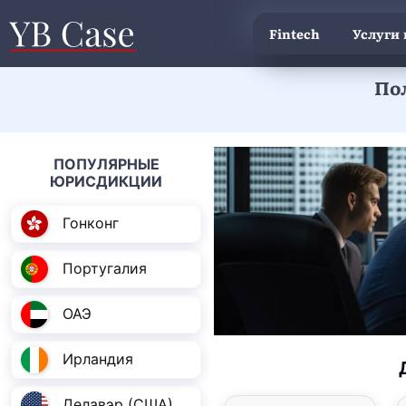
Fintech
Услуги
По
ПОПУЛЯРНЫЕ
ЮРИСДИКЦИИ
Гонконг
Португалия
ОАЭ
Ирландия
Делавэр (США)