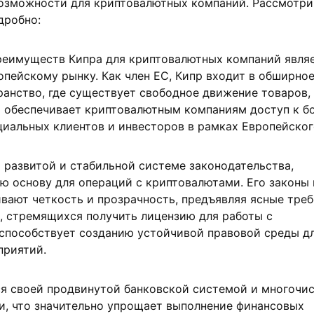
возможности для криптовалютных компаний. Рассмотри
дробно:
реимуществ Кипра для криптовалютных компаний явля
опейскому рынку. Как член ЕС, Кипр входит в обширно
анство, где существует свободное движение товаров, 
о обеспечивает криптовалютным компаниям доступ к б
иальных клиентов и инвесторов в рамках Европейског
й развитой и стабильной системе законодательства,
ю основу для операций с криптовалютами. Его законы 
вают четкость и прозрачность, предъявляя ясные треб
, стремящихся получить лицензию для работы с
способствует созданию устойчивой правовой среды д
приятий.
ся своей продвинутой банковской системой и многочи
, что значительно упрощает выполнение финансовых