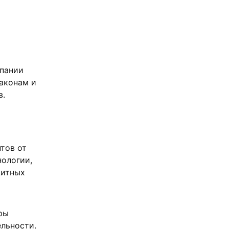
мпании
законам и
в.
тов от
нологии,
щитных
ры
льности.