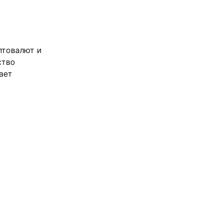
птовалют и
ство
ает