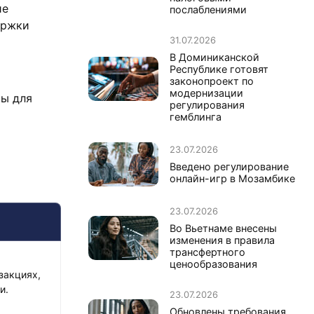
ие
послаблениями
ержки
31.07.2026
В Доминиканской
Республике готовят
законопроект по
модернизации
сы для
регулирования
гемблинга
23.07.2026
Введено регулирование
онлайн-игр в Мозамбике
23.07.2026
Во Вьетнаме внесены
изменения в правила
трансфертного
ценообразования
закциях,
и.
23.07.2026
Обновлены требования