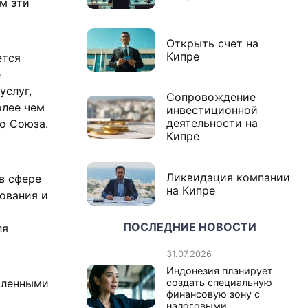
м эти
Открыть счет на
Кипре
ется
е
услуг,
Сопровождение
олее чем
инвестиционной
деятельности на
о Союза.
Кипре
Ликвидация компании
в сфере
на Кипре
ования и
ПОСЛЕДНИЕ НОВОСТИ
ля
31.07.2026
Индонезия планирует
сленными
создать специальную
финансовую зону с
налоговыми