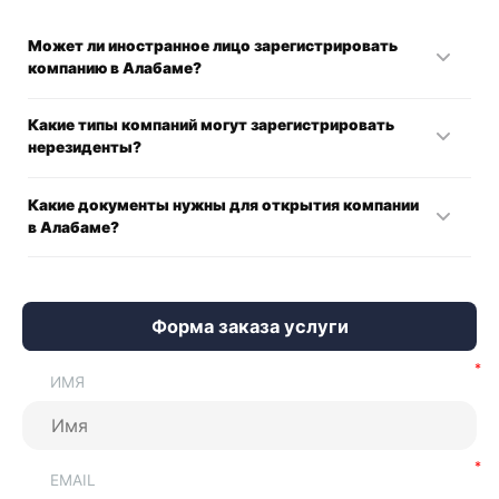
Может ли иностранное лицо зареги
стрировать
компанию в Алабаме
?
Да, нерезиденты могут начать бизнес-деятельность в
Какие типы компаний могут зарегистрировать
этом штате США.
нерезиденты?
Наиболее популярными бизнес-структурами в США
Какие документы нужны для
открытия компании
считаются LLC и C-corporation. Вы также можете
в Алабаме?
учредить PLC, LLP и представительство
В стандартный пакет документов для оформления
предприятия в этой юрисдикции входят:
Форма заказа услуги
Сведения об учредителях;
ИМЯ
Данные директоров;
Название фирмы;
EMAIL