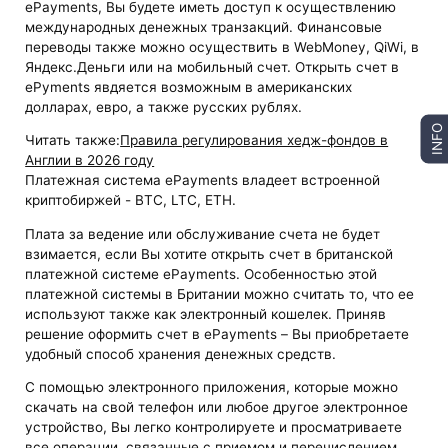
ePayments, Вы будете иметь доступ к осуществлению
международных денежных транзакций. Финансовые
переводы также можно осуществить в WebMoney, QiWi, в
Яндекс.Деньги или на мобильный счет. Открыть счет в
ePyments явдяется возможным в американских
долларах, евро, а также русских рублях.
INFO
Читать также:
Правила регулирования хедж-фондов в
Англии в 2026 году
Платежная система ePayments владеет встроенной
криптобиржей - BTC, LTC, ETH.
Плата за ведение или обслуживание счета не будет
взимается, если Вы хотите открыть счет в британской
платежной системе ePayments. Особенностью этой
платежной системы в Британии можно считать то, что ее
используют также как электронный кошелек. Приняв
решение оформить счет в ePayments – Вы приобретаете
удобный способ хранения денежных средств.
С помощью электронного приложения, которые можно
скачать на свой телефон или любое другое электронное
устройство, Вы легко контролируете и просматриваете
все операции, связанные с приемом и перечислением