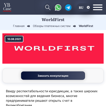
RU
WorldFirst
EN
Главная
Обзоры платежных систем
WorldFirst
CN
10.08.2021
Заказать консультацию
Ввиду респектабельности юрисдикции, а также широких
возможностей для ведения бизнеса, многие
предприниматели решают открыть счет в
Великобритании.