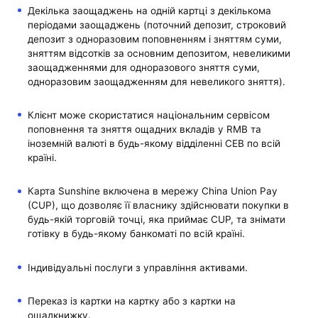
Декілька заощаджень на одній картці з декількома
періодами заощаджень (поточний депозит, строковий
депозит з одноразовим поповненням і зняттям суми,
зняттям відсотків за основним депозитом, невеликими
заощадженнями для одноразового зняття суми,
одноразовим заощадженням для невеликого зняття).
Клієнт може скористатися національним сервісом
поповнення та зняття ощадних вкладів у RMB та
іноземній валюті в будь-якому відділенні CEB по всій
країні.
Карта Sunshine включена в мережу China Union Pay
(CUP), що дозволяє її власнику здійснювати покупки в
будь-якій торговій точці, яка приймає CUP, та знімати
готівку в будь-якому банкоматі по всій країні.
Індивідуальні послуги з управління активами.
Переказ із картки на картку або з картки на
ощадкнижку.