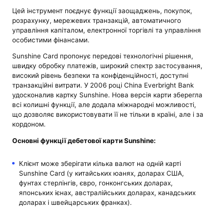
Цей інструмент поєднує функції заощаджень, покупок,
розрахунку, мережевих транзакцій, автоматичного
управління капіталом, електронної торгівлі та управління
особистими фінансами.
Sunshine Card пропонує передові технологічні рішення,
швидку обробку платежів, широкий спектр застосування,
високий рівень безпеки та конфіденційності, доступні
транзакційні витрати. У 2006 році China Everbright Bank
удосконалив картку Sunshine. Нова версія карти зберегла
всі колишні функції, але додала міжнародні можливості,
що дозволяє використовувати її не тільки в країні, але і за
кордоном.
Основні функції дебетової карти Sunshine:
Клієнт може зберігати кілька валют на одній карті
Sunshine Card (у китайських юанях, доларах США,
фунтах стерлінгів, євро, гонконгських доларах,
японських ієнах, австралійських доларах, канадських
доларах і швейцарських франках).