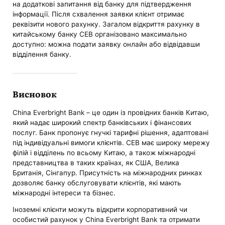
на додаткові запитання від банку для підтвердження
інформації. Після схвалення заявки клієнт отримає
реквізити нового рахунку. Загалом відкриття рахунку в
китайському банку CEB організовано максимально
доступно: можна подати заявку онлайн або відвідавши
відділення банку.
Висновок
China Everbright Bank – це один із провідних банків Китаю,
який надає широкий спектр банківських і фінансових
послуг. Банк пропонує гнучкі тарифні рішення, адаптовані
під індивідуальні вимоги клієнтів. CEB має широку мережу
філій і відділень по всьому Китаю, а також міжнародні
представництва в таких країнах, як США, Велика
Британія, Сінгапур. Присутність на міжнародних ринках
дозволяє банку обслуговувати клієнтів, які мають
міжнародні інтереси та бізнес.
Іноземні клієнти можуть відкрити корпоративний чи
особистий рахунок у China Everbright Bank та отримати