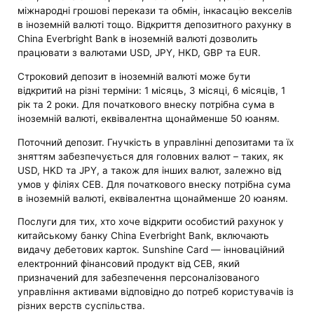
міжнародні грошові перекази та обмін, інкасацію векселів
в іноземній валюті тощо. Відкриття депозитного рахунку в
China Everbright Bank в іноземній валюті дозволить
працювати з валютами USD, JPY, HKD, GBP та EUR.
Строковий депозит в іноземній валюті може бути
відкритий на різні терміни: 1 місяць, 3 місяці, 6 місяців, 1
рік та 2 роки. Для початкового внеску потрібна сума в
іноземній валюті, еквівалентна щонайменше 50 юаням.
Поточний депозит. Гнучкість в управлінні депозитами та їх
зняттям забезпечується для головних валют – таких, як
USD, HKD та JPY, а також для інших валют, залежно від
умов у філіях CEB. Для початкового внеску потрібна сума
в іноземній валюті, еквівалентна щонайменше 20 юаням.
Послуги для тих, хто хоче відкрити особистий рахунок у
китайському банку China Everbright Bank, включають
видачу дебетових карток. Sunshine Card — інноваційний
електронний фінансовий продукт від CEB, який
призначений для забезпечення персоналізованого
управління активами відповідно до потреб користувачів із
різних верств суспільства.