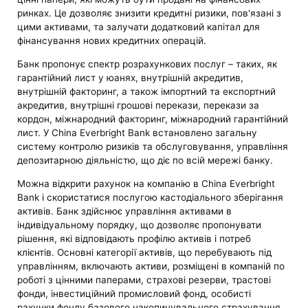
ринках. Це дозволяє знизити кредитні ризики, пов'язані з
цими активами, та залучати додатковий капітал для
фінансування нових кредитних операцій.
Банк пропонує спектр розрахункових послуг – таких, як
гарантійний лист у юанях, внутрішній акредитив,
внутрішній факторинг, а також імпортний та експортний
акредитив, внутрішні грошові перекази, перекази за
кордон, міжнародний факторинг, міжнародний гарантійний
лист. У China Everbright Bank встановлено загальну
систему контролю ризиків та обслуговування, управління
депозитарною діяльністю, що діє по всій мережі банку.
Можна відкрити рахунок на компанію в China Everbright
Bank і скористатися послугою кастодіального зберігання
активів. Банк здійснює управління активами в
індивідуальному порядку, що дозволяє пропонувати
рішення, які відповідають профілю активів і потреб
клієнтів. Основні категорії активів, що перебувають під
управлінням, включають активи, розміщені в компаній по
роботі з цінними паперами, страхові резерви, трастові
фонди, інвестиційний промисловий фонд, особисті
рахунки фонду базового накопичувального страхування