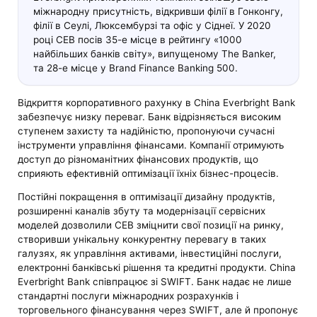
міжнародну присутність, відкривши філії в Гонконгу,
філії в Сеулі, Люксембурзі та офіс у Сіднеї. У 2020
році CEB посів 35-е місце в рейтингу «1000
найбільших банків світу», випущеному The Banker,
та 28-е місце у Brand Finance Banking 500.
Відкриття корпоративного рахунку в China Everbright Bank
забезпечує низку переваг. Банк відрізняється високим
ступенем захисту та надійністю, пропонуючи сучасні
інструменти управління фінансами. Компанії отримують
доступ до різноманітних фінансових продуктів, що
сприяють ефективній оптимізації їхніх бізнес-процесів.
Постійні покращення в оптимізації дизайну продуктів,
розширенні каналів збуту та модернізації сервісних
моделей дозволили CEB зміцнити свої позиції на ринку,
створивши унікальну конкурентну перевагу в таких
галузях, як управління активами, інвестиційні послуги,
електронні банківські рішення та кредитні продукти. China
Everbright Bank співпрацює зі SWIFT. Банк надає не лише
стандартні послуги міжнародних розрахунків і
торговельного фінансування через SWIFT, але й пропонує