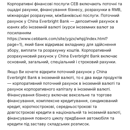
Корпоративні фінансові послуги CEB включають поточні та
ощадні рахунки, фінансування бізнесу, розрахунки в RMB,
міжнародні розрахунки, міжбанківські послуги. Поточний
рахунок у China Everbright Bank — депозитний рахунок в
юанях або іноземній валюті (курси іноземних валют за
посиланням
https://www.cebbank.com/site/ygzx/whpj/index.html?
page=1), який банк відкриває вкладнику для здійснення
збору, виплати та розрахунку коштів. Корпоративний
розрахунковий рахунок у China Everbright Bank включає
основний, загальний, спеціальний і строковий рахунки.
Якщо Ви хочете відкрити поточний рахунок у China
Everbright Bank в іноземній валюті, то є два види продуктів
— корпоративний поточний рахунок в іноземній валюті та
рахунок корпоративного капіталу в іноземній валюті.
Фінансування бізнесу включає вексельне та торгове
фінансування, комплексне кредитування, синдикований
кредит, короткострокові, середньострокові та
довгострокові кредити в національній та іноземній валюті,
фінансування повного циклу придбання автомобіля та
кредити під заставу складських розписок.