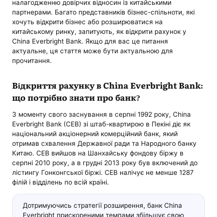
налагодженню довірчих відносин із китайськими
партнерами. Багато представників бізнес-спільноти, які
хочуть відкрити бізнес або розширюватися на
китайському ринку, запитують, як відкрити рахунок у
China Everbright Bank. Якщо для вас це питання
актуальне, ця стаття може бути актуальною для
прочитання.
Відкриття рахунку в China Everbright Bank:
що потрібно знати про банк?
З моменту свого заснування в серпні 1992 року, China
Everbright Bank (CEB) зі штаб-квартирою в Пекіні діє як
національний акціонерний комерційний банк, який
отримав схвалення Державної ради та Народного банку
Китаю. CEB вийшов на Шанхайську фондову біржу в
серпні 2010 року, а в грудні 2013 року був включений до
лістингу Гонконгської біржі. CEB налічує не менше 1287
філій і відділень по всій країні.
Дотримуючись стратегії розширення, банк China
Everbright прискореними темпами збільшує свою