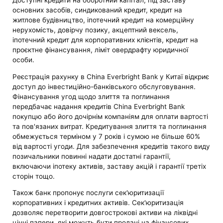
Доступні кредити на оборотний капітал, під заставу
основних засобів, синдикований кредит, кредит на
житлове будівництво, іпотечний кредит на комерційну
нерухомість, довірчу позику, акцептний вексель,
іпотечний кредит для корпоративних клієнтів, кредит на
проєктне фінансування, ліміт овердрафту юридичної
особи.
Реєстрація рахунку в China Everbright Bank у Китаї відкриє
доступ до інвестиційно-банківського обслуговування.
Фінансування угод щодо злиття та поглинання
передбачає надання кредитів China Everbright Bank
покупцю або його дочірнім компаніям для оплати вартості
та пов'язаних витрат. Кредитування злиття та поглинання
обмежується терміном у 7 років і сумою не більше 60%
від вартості угоди. Для забезпечення кредитів такого виду
позичальники повинні надати достатні гарантії,
включаючи іпотеку активів, заставу акцій і гарантії третіх
сторін тощо.
Також банк пропонує послуги сек'юритизації
корпоративних і кредитних активів. Сек'юритизація
дозволяє перетворити довгострокові активи на ліквідні
цінні папери, які можуть бути продані на фінансових