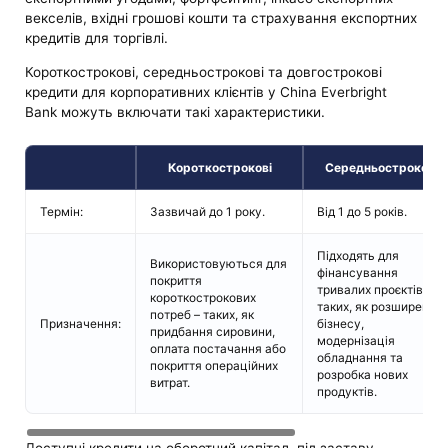
векселів, вхідні грошові кошти та страхування експортних
кредитів для торгівлі.
Короткострокові, середньострокові та довгострокові
кредити для корпоративних клієнтів у China Everbright
Bank можуть включати такі характеристики.
Короткострокові
Середньострокові
Термін:
Зазвичай до 1 року.
Від 1 до 5 років.
Підходять для
Використовуються для
фінансування
покриття
тривалих проєктів –
короткострокових
таких, як розширення
потреб – таких, як
Призначення:
бізнесу,
придбання сировини,
модернізація
оплата постачання або
обладнання та
покриття операційних
розробка нових
витрат.
продуктів.