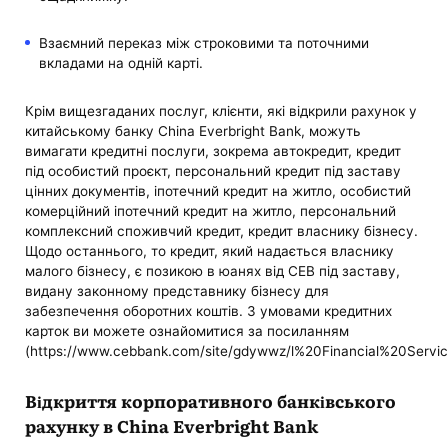
Взаємний переказ між строковими та поточними
вкладами на одній карті.
Крім вищезгаданих послуг, клієнти, які відкрили рахунок у
китайському банку China Everbright Bank, можуть
вимагати кредитні послуги, зокрема автокредит, кредит
під особистий проєкт, персональний кредит під заставу
цінних документів, іпотечний кредит на житло, особистий
комерційний іпотечний кредит на житло, персональний
комплексний споживчий кредит, кредит власнику бізнесу.
Щодо останнього, то кредит, який надається власнику
малого бізнесу, є позикою в юанях від CEB під заставу,
видану законному представнику бізнесу для
забезпечення оборотних коштів. З умовами кредитних
карток ви можете ознайомитися за посиланням
(https://www.cebbank.com/site/gdywwz/l%20Financial%20Servi
Відкриття корпоративного банківського
рахунку в China Everbright Bank