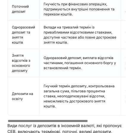
Гнучкість при фінансових операціях,
Поточний
Без
підтримуються внутрішні поповнення та
депозит
обм
перекази коштів.
Одноразовий
Вклади на тривалий термін із
3 мі
депозит та
привабливими відсотковими ставками,
півр
зняття
доступне часткове або повне дострокове
2, 3
коштів
зняття коштів.
чи 5
Зняття
Одноразовий депозит, виплата відсотків
1 рік
відсотків з
частинами, погашення основного боргу у
роки
основного
встановлений термін.
рокі
депозиту
Гнучкий термін депозиту, контрольована
загальна сума, пільгова процентна
1 рік
Депозити на
ставка, неоподатковувані відсотки,
роки
освіту
неможливість дострокового зняття
рокі
коштів.
Види послуг із депозитів в іноземній валюті, які пропонує
CEB, включають термінові, поточні, великі депозити,