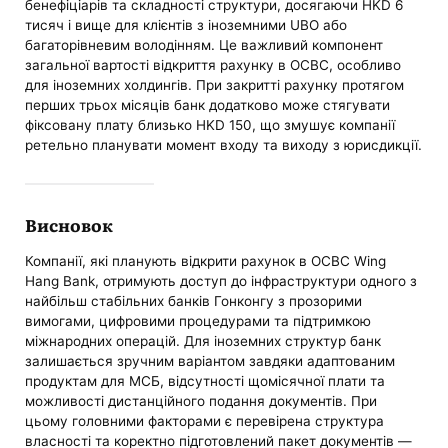
бенефіціарів та складності структури, досягаючи HKD 6
тисяч і вище для клієнтів з іноземними UBO або
багаторівневим володінням. Це важливий компонент
загальної вартості відкриття рахунку в OCBC, особливо
для іноземних холдингів. При закритті рахунку протягом
перших трьох місяців банк додатково може стягувати
фіксовану плату близько HKD 150, що змушує компанії
ретельно планувати момент входу та виходу з юрисдикції.
Висновок
Компанії, які планують відкрити рахунок в OCBC Wing
Hang Bank, отримують доступ до інфраструктури одного з
найбільш стабільних банків Гонконгу з прозорими
вимогами, цифровими процедурами та підтримкою
міжнародних операцій. Для іноземних структур банк
залишається зручним варіантом завдяки адаптованим
продуктам для МСБ, відсутності щомісячної плати та
можливості дистанційного подання документів. При
цьому головними факторами є перевірена структура
власності та коректно підготовлений пакет документів —