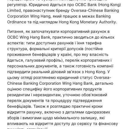
регулятор. Юридично йдеться про OCBC Bank (Hong Kong)
Limited, правонаступник бренду Oversea-Chinese Banking
Corporation Wing Hang, який працює в межах Banking
Ordinance та під наглядом Hong Kong Monetary Authority.
Питання, як започаткувати корпоративний рахунок в
OCBC Wing Hang Bank, практично зводиться до кількох
аспектів: типи доступних рахунків і їхня тарифна
структура, формальні критерії допусків (постійне
проживання бенефіціарів у країні, про яку власність
йдеться, галузевий профіль), перелік корпоративних і
персональних документів, а також готовність компанії
підтвердити реальний діловий зв’язок з Hong Kong. У
цьому огляді розглянемо юридичний статус Oversea-
Chinese Banking Corporation Wing Hang Bank, детально
оцінюю специфіку його корпоративних продуктів
резидентам і нерезидентам, уточнюю обов’язковий
перелік документів та процедуру підтвердження
бенефіціарів. Також я розглядаю практичні кроки
відкриття рахунку, включно з деталями одноразових
зборів і вимогами щодо мінімального залишку, які
впливають на відкриття доступу до сервісу та фінансову