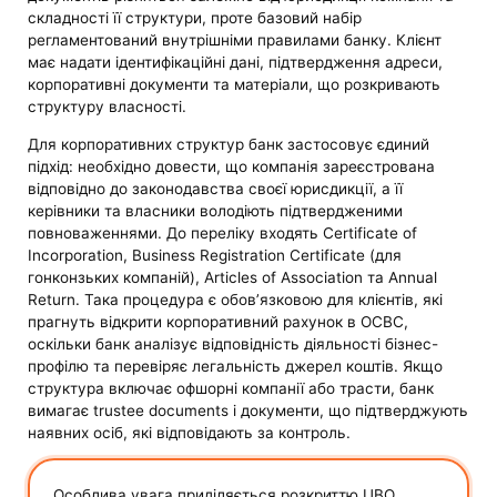
складності її структури, проте базовий набір
регламентований внутрішніми правилами банку. Клієнт
має надати ідентифікаційні дані, підтвердження адреси,
корпоративні документи та матеріали, що розкривають
структуру власності.
Для корпоративних структур банк застосовує єдиний
підхід: необхідно довести, що компанія зареєстрована
відповідно до законодавства своєї юрисдикції, а її
керівники та власники володіють підтвердженими
повноваженнями. До переліку входять Certificate of
Incorporation, Business Registration Certificate (для
гонконзьких компаній), Articles of Association та Annual
Return. Така процедура є обов’язковою для клієнтів, які
прагнуть відкрити корпоративний рахунок в OCBC,
оскільки банк аналізує відповідність діяльності бізнес-
профілю та перевіряє легальність джерел коштів. Якщо
структура включає офшорні компанії або трасти, банк
вимагає trustee documents і документи, що підтверджують
наявних осіб, які відповідають за контроль.
Особлива увага приділяється розкриттю UBO.