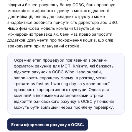
відкрити бізнес-рахунок у банку OCBC, банк пропонує
можливість цифрового підпису в межах віддаленої
ідентифікації, однак для складних структур може
знадобитися особиста присутність директора або UBO.
Якщо фінансова модель компанії базується на
міжнародних транзакціях, банк має право запросити
додаткові документи про походження коштів, що слід
враховувати при плануванні строків.
Окремий етап процедури пов’язаний з онлайн-
форматом рахунків для МСП. Клієнти, які бажають
відкрити рахунок в OCBC Wing Hang онлайн,
заповнюють спрощену форму, а розгляд може
тривати as fast as 1 working day за умови повної
прозорості корпоративної структури. Однак для
компаній з іноземними засновниками строки
відкриття банківського рахунку в OCBC у Гонконзі
можуть бути збільшені через посилену перевірку.
Етапи оформлення рахунку в OCBC: