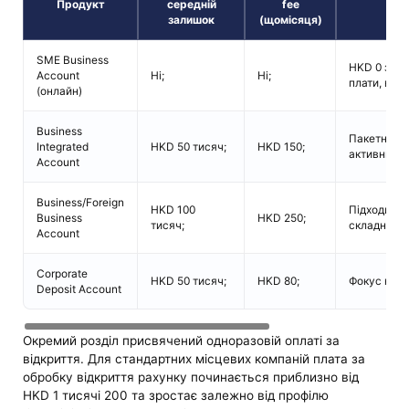
Продукт
середній
fee
Осо
залишок
(щомісяця)
SME Business
HKD 0 за в
Account
Ні;
Ні;
плати, від
(онлайн)
Business
Пакетний р
Integrated
HKD 50 тисяч;
HKD 150;
активними 
Account
Business/Foreign
HKD 100
Підходить 
Business
HKD 250;
тисяч;
складних с
Account
Corporate
HKD 50 тисяч;
HKD 80;
Фокус на ро
Deposit Account
Окремий розділ присвячений одноразовій оплаті за
відкриття. Для стандартних місцевих компаній плата за
обробку відкриття рахунку починається приблизно від
HKD 1 тисячі 200 та зростає залежно від профілю