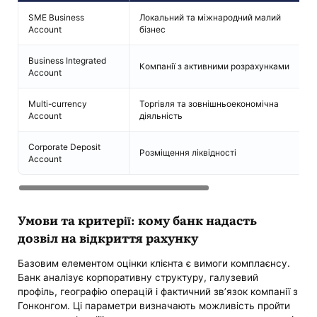
SME Business
Локальний та міжнародний малий
С
Account
бізнес
з
Business Integrated
М
Компанії з активними розрахунками
Account
п
Multi-currency
Торгівля та зовнішньоекономічна
Р
Account
діяльність
в
Corporate Deposit
Розміщення ліквідності
Ф
Account
Умови та критерії: кому банк надасть
дозвіл на відкриття рахунку
Базовим елементом оцінки клієнта є вимоги комплаєнсу.
Банк аналізує корпоративну структуру, галузевий
профіль, географію операцій і фактичний зв’язок компанії з
Гонконгом. Ці параметри визначають можливість пройти