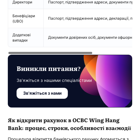
Директори
Паспорт, підтвердження адреси, документи про 
Бенефіціари
Паспорт, підтвердження адреси, декларації, підт
(UBO)
Додаткові
Документи довірених осіб, документи офшорних к
випадки
Виникли питання?
Зв’яжіться з нашими спеціалістами
Зв'яжіться з нами
Як відкрити рахунок в OCBC Wing Hang
Bank: процес, строки, особливості взаємодії
Процедура відкриття банківського рахунку формується з