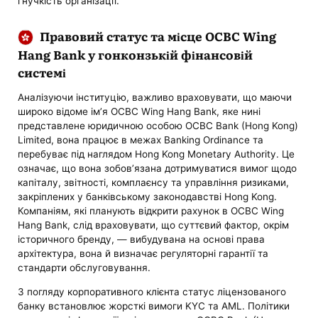
гнучкість організації.
Правовий статус та місце OCBC Wing
Hang Bank у гонконзькій фінансовій
системі
Аналізуючи інституцію, важливо враховувати, що маючи
широко відоме ім’я OCBC Wing Hang Bank, яке нині
представлене юридичною особою OCBC Bank (Hong Kong)
Limited, вона працює в межах Banking Ordinance та
перебуває під наглядом Hong Kong Monetary Authority. Це
означає, що вона зобов’язана дотримуватися вимог щодо
капіталу, звітності, комплаєнсу та управління ризиками,
закріплених у банківському законодавстві Hong Kong.
Компаніям, які планують відкрити рахунок в OCBC Wing
Hang Bank, слід враховувати, що суттєвий фактор, окрім
історичного бренду, — вибудувана на основі права
архітектура, вона й визначає регуляторні гарантії та
стандарти обслуговування.
З погляду корпоративного клієнта статус ліцензованого
банку встановлює жорсткі вимоги KYC та AML. Політики