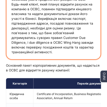
Будь-який клієнт, який планує відкрити рахунок на
компанію в OCBC, повинен підтвердити кінцевого
власника та надати документальні докази його
участі в бізнесі. Верифікація включає паспорт,
підтвердження адреси, посадові повноваження та
декларації, необхідні для оцінки ризику. Це
пов’язане з тим, що банк зобов’язаний
дотримуватись суворих правил Customer Due
Diligence, і due diligence в OCBC Wing Hang завжди
включає перевірку походження коштів та характер
транзакційної активності.
Основний пакет корпоративних документів, що надається
в OCBC для відкриття рахунку компанії:
INFO
Категорія
Перелік документів
Юридична
Certificate of Incorporation, Business Registration Cer
особа
Association, Annual Return