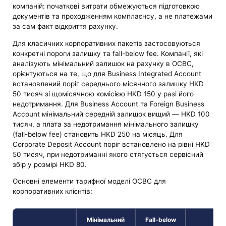
компаній: початкові витрати обмежуються підготовкою
документів та проходженням комплаєнсу, а не платежами
за сам факт відкриття рахунку.
Для класичних корпоративних пакетів застосовуються
конкретні пороги залишку та fall-below fee. Компанії, які
аналізують мінімальний залишок на рахунку в OCBC,
орієнтуються на те, що для Business Integrated Account
встановлений поріг середнього місячного залишку HKD
50 тисяч зі щомісячною комісією HKD 150 у разі його
недотримання. Для Business Account та Foreign Business
Account мінімальний середній залишок вищий — HKD 100
тисяч, а плата за недотримання мінімального залишку
(fall-below fee) становить HKD 250 на місяць. Для
Corporate Deposit Account поріг встановлено на рівні HKD
50 тисяч, при недотриманні якого стягується сервісний
збір у розмірі HKD 80.
Основні елементи тарифної моделі OCBC для
корпоративних клієнтів:
Мінімальний
Fall-below