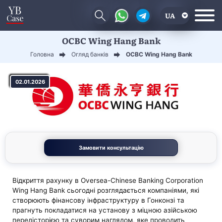
UA
OCBC Wing Hang Bank
EN
Головна
Огляд банків
OCBC Wing Hang Bank
CN
02.01.2026
Замовити консультацію
Відкриття рахунку в Oversea-Chinese Banking Corporation
Wing Hang Bank сьогодні розглядається компаніями, які
створюють фінансову інфраструктуру в Гонконзі та
прагнуть покладатися на установу з міцною азійською
передісторією та суворим наглядом, яке проводить