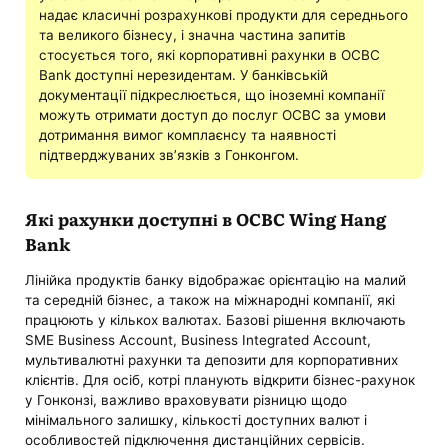
надає класичні розрахункові продукти для середнього
та великого бізнесу, і значна частина запитів
стосується того, які корпоративні рахунки в OCBC
Bank доступні нерезидентам. У банківській
документації підкреслюється, що іноземні компанії
можуть отримати доступ до послуг OCBC за умови
дотримання вимог комплаєнсу та наявності
підтверджуваних зв’язків з Гонконгом.
Які рахунки доступні в OCBC Wing Hang
Bank
Лінійка продуктів банку відображає орієнтацію на малий
та середній бізнес, а також на міжнародні компанії, які
працюють у кількох валютах. Базові рішення включають
SME Business Account, Business Integrated Account,
мультивалютні рахунки та депозити для корпоративних
клієнтів. Для осіб, котрі планують відкрити бізнес-рахунок
у Гонконзі, важливо враховувати різницю щодо
мінімального залишку, кількості доступних валют і
особливостей підключення дистанційних сервісів.