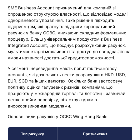
SME Business Account призначений для компаній зі
спрощеною структурою власності, що відповідає моделі
однорівневого управління. Таке рішення підходить
підприємцям, які прагнуть відкрити корпоративний
рахунок у банку OCBC, уникаючи складних формальних
процедур. Більш універсальним продуктом є Business
Integrated Account, що поєднує розрахунковий рахунок,
мультимонетарні можливості та доступ до овердрафтів за
умови наявності достатньої кредитоспроможності.
У сегменті нерезидентів мають попит multi-currency
accounts, які дозволяють вести розрахунки в HKD, USD,
EUR, SGD та інших валютах. Оскільки банк застосовує
політику оцінки галузевих ризиків, компаніям, що
працюють у міжнародній торгівлі та логістиці, зазвичай
легше пройти перевірку, ніж структурам з
високоризиковими моделями.
Основні види рахунків у OCBC Wing Hang Bank:
Тип рахунку
Призначення