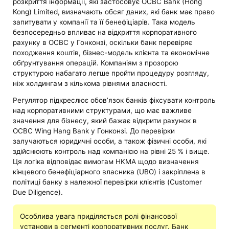
розкриття інформації, які застосовує OCBC Bank (Hong
Kong) Limited, визначають обсяг даних, які банк має право
запитувати у компанії та її бенефіціарів. Така модель
безпосередньо впливає на відкриття корпоративного
рахунку в OCBC у Гонконзі, оскільки банк перевіряє
походження коштів, бізнес-модель клієнта та економічне
обґрунтування операцій. Компаніям з прозорою
структурою набагато легше пройти процедуру розгляду,
ніж холдингам з кількома рівнями власності.
Регулятор підкреслює обов’язок банків фіксувати контроль
над корпоративними структурами, що має важливе
значення для бізнесу, який бажає відкрити рахунок в
OCBC Wing Hang Bank у Гонконзі. До перевірки
залучаються юридичні особи, а також фізичні особи, які
здійснюють контроль над компанією на рівні 25 % і вище.
Ця логіка відповідає вимогам HKMA щодо визначення
кінцевого бенефіціарного власника (UBO) і закріплена в
політиці банку з належної перевірки клієнтів (Customer
Due Diligence).
Особлива увага приділяється ролі фінансової
установи в сегменті корпоративних послуг. Банк