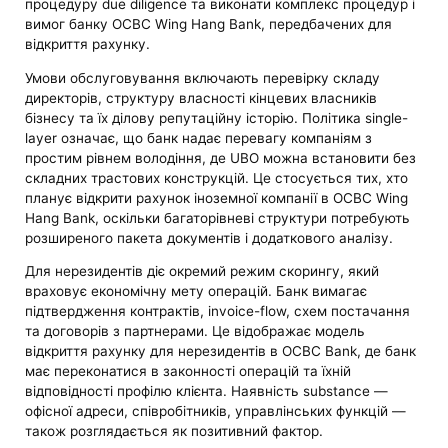
процедуру due diligence та виконати комплекс процедур і
вимог банку OCBC Wing Hang Bank, передбачених для
відкриття рахунку.
Умови обслуговування включають перевірку складу
директорів, структуру власності кінцевих власників
бізнесу та їх ділову репутаційну історію. Політика single-
layer означає, що банк надає перевагу компаніям з
простим рівнем володіння, де UBO можна встановити без
складних трастових конструкцій. Це стосується тих, хто
планує відкрити рахунок іноземної компанії в OCBC Wing
Hang Bank, оскільки багаторівневі структури потребують
розширеного пакета документів і додаткового аналізу.
Для нерезидентів діє окремий режим скорингу, який
враховує економічну мету операцій. Банк вимагає
підтвердження контрактів, invoice-flow, схем постачання
та договорів з партнерами. Це відображає модель
відкриття рахунку для нерезидентів в OCBC Bank, де банк
має переконатися в законності операцій та їхній
відповідності профілю клієнта. Наявність substance —
офісної адреси, співробітників, управлінських функцій —
також розглядається як позитивний фактор.