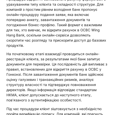
урахуванням типу клієнта та складності структури. Для
компаній з простим рівнем володіння банк пропонує
онлайн-процедуру подання заяви, яка включає
попередню анкету, завантаження документів та
погодження бізнес-профілю. Такий формат є важливим
для тих, хто вивчає, як відкрити рахунок в OCBC Wing
Hang Bank, оскільки онлайн-сервіси дозволяють
скоротити час розгляду та прискорити доступ до базових
продуктів.
На початковому етапі взаємодії проводиться онлайн-
реєстрація клієнта, за результатами якої банк запитує
документи для перевірки. Ця послідовність дій випливає з
правил, встановлених для відкриття рахунку в OCBC у
Гонконзі. Після завантаження документів банк здійснює
оцінку галузевих і транзакційних ризиків, аналізує
структуру власності та підтверджує повноваження
директорів. Якщо інформація відповідає стандартам
HKMA, клієнт допускається до наступного етапу,
пов’язаного з аутентифікацією особистості.
Під час процедури клієнт зіштовхується з необхідністю
пройти верифікацію підпису. Для компаній, які прагнуть