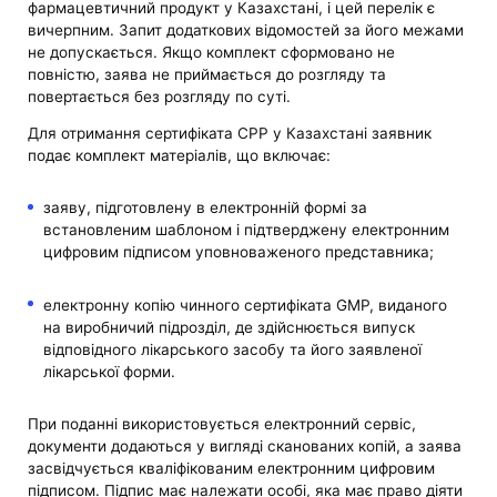
фармацевтичний продукт у Казахстані, і цей перелік є
вичерпним. Запит додаткових відомостей за його межами
не допускається. Якщо комплект сформовано не
повністю, заява не приймається до розгляду та
повертається без розгляду по суті.
Для отримання сертифіката CPP у Казахстані заявник
подає комплект матеріалів, що включає:
заяву, підготовлену в електронній формі за
встановленим шаблоном і підтверджену електронним
цифровим підписом уповноваженого представника;
електронну копію чинного сертифіката GMP, виданого
на виробничий підрозділ, де здійснюється випуск
відповідного лікарського засобу та його заявленої
лікарської форми.
При поданні використовується електронний сервіс,
документи додаються у вигляді сканованих копій, а заява
засвідчується кваліфікованим електронним цифровим
підписом. Підпис має належати особі, яка має право діяти