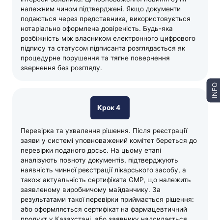
належним чином підтверджені. Якщо документи
подаються через представника, використовується
нотаріально оформлена довіреність. Будь-яка
розбіжність між власником електронного цифрового
підпису та статусом підписанта розглядається як
процедурне порушення та тягне повернення
звернення без розгляду.
INFO
Крок 4
Перевірка та ухвалення рішення. Після реєстрації
заяви у системі уповноважений комітет береться до
перевірки поданого досьє. На цьому етапі
аналізують повноту документів, підтверджують
наявність чинної реєстрації лікарського засобу, а
також актуальність сертифіката GMP, що належить
заявленому виробничому майданчику. За
результатами такої перевірки приймається рішення:
або оформляється сертифікат на фармацевтичний
продукт у Казахстані, або заявнику надсилається