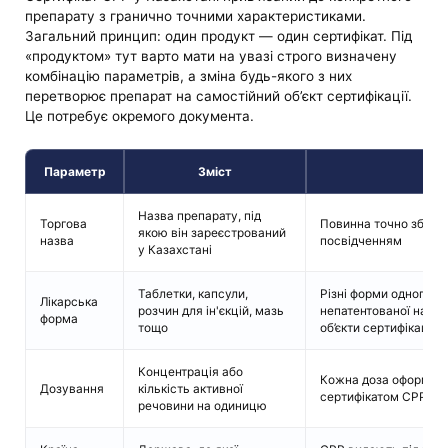
препарату з гранично точними характеристиками.
Загальний принцип: один продукт — один сертифікат. Під
«продуктом» тут варто мати на увазі строго визначену
комбінацію параметрів, а зміна будь-якого з них
перетворює препарат на самостійний об’єкт сертифікації.
Це потребує окремого документа.
Параметр
Зміст
К
Назва препарату, під
Торгова
Повинна точно збігат
якою він зареєстрований
назва
посвідченням
у Казахстані
Таблетки, капсули,
Різні форми одного М
Лікарська
розчин для ін'єкцій, мазь
непатентованої назви
форма
тощо
об’єкти сертифікації
Концентрація або
Кожна доза оформля
Дозування
кількість активної
сертифікатом CPP у К
речовини на одиницю