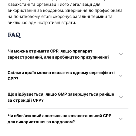
Казахстані та організації його легалізації для
використання за кордоном. Звернення до професіонала
на початковому етапі скорочує загальні терміни та
виключає адміністративні втрати.
FAQ
Чи можна отримати CPP, якщо препарат
зареєстрований, але виробництво призупинене?
Так, якщо реєстраційне посвідчення та сертифікат GMP
Скільки країн можна вказати в одному сертифікаті
дійсні та охоплюють відповідний виробничий майданчик.
CPP?
Тільки одну. CPP для лікарських засобів у Казахстані
Що відбувається, якщо GMP завершується раніше
видається під конкретну країну-імпортера.
за строк дії CPP?
Фактично CPP втрачає свою цінність для іноземного
Чи обов’язковий апостиль на казахстанський CPP
регулятора, оскільки строк його дії обмежений дією GMP.
для використання за кордоном?
Залежить від вимог країни призначення. Деякі юрисдикції