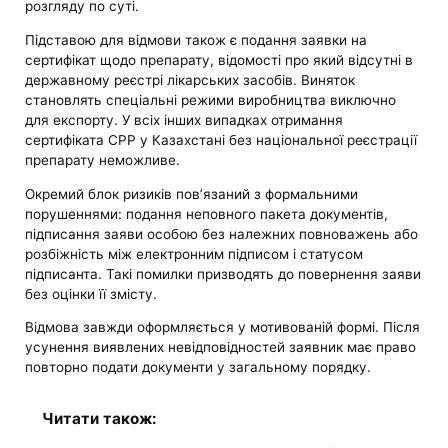
розгляду по суті.
Підставою для відмови також є подання заявки на
сертифікат щодо препарату, відомості про який відсутні в
державному реєстрі лікарських засобів. Виняток
становлять спеціальні режими виробництва виключно
для експорту. У всіх інших випадках отримання
сертифіката CPP у Казахстані без національної реєстрації
препарату неможливе.
Окремий блок ризиків пов’язаний з формальними
порушеннями: подання неповного пакета документів,
підписання заяви особою без належних повноважень або
розбіжність між електронним підписом і статусом
підписанта. Такі помилки призводять до повернення заяви
без оцінки її змісту.
Відмова завжди оформляється у мотивованій формі. Після
усунення виявлених невідповідностей заявник має право
повторно подати документи у загальному порядку.
Читати також: