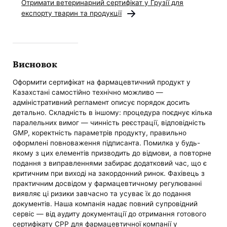
Отримати ветеринарний сертифікат у Грузії для
експорту тварин та продукції
Висновок
Оформити сертифікат на фармацевтичний продукт у
Казахстані самостійно технічно можливо —
адміністративний регламент описує порядок досить
детально. Складність в іншому: процедура поєднує кілька
паралельних вимог — чинність реєстрації, відповідність
GMP, коректність параметрів продукту, правильно
оформлені повноваження підписанта. Помилка у будь-
якому з цих елементів призводить до відмови, а повторне
подання з виправленнями забирає додатковий час, що є
критичним при виході на закордонний ринок. Фахівець з
практичним досвідом у фармацевтичному регулюванні
виявляє ці ризики завчасно та усуває їх до подання
документів. Наша компанія надає повний супровідний
сервіс — від аудиту документації до отримання готового
сертифікату CPP для фармацевтичної компанії у