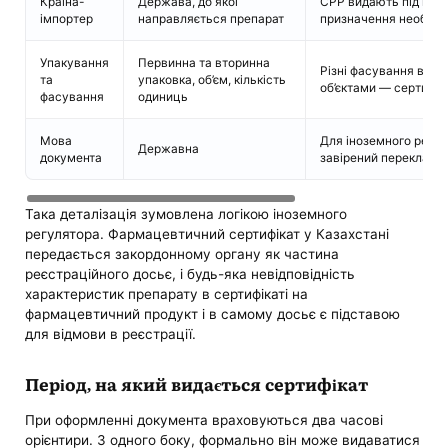
Країна-
Держава, до якої
CPP видають під конкр
імпортер
направляється препарат
призначення необхід
Упакування
Первинна та вторинна
Різні фасування виз
та
упаковка, об’єм, кількість
об’єктами — сертифі
фасування
одиниць
Мова
Для іноземного регул
Державна
документа
завірений переклад
Така деталізація зумовлена логікою іноземного
регулятора. Фармацевтичний сертифікат у Казахстані
передається закордонному органу як частина
реєстраційного досьє, і будь-яка невідповідність
характеристик препарату в сертифікаті на
фармацевтичний продукт і в самому досьє є підставою
для відмови в реєстрації.
Період, на який видається сертифікат
При оформленні документа враховуються два часові
орієнтири. З одного боку, формально він може видаватися