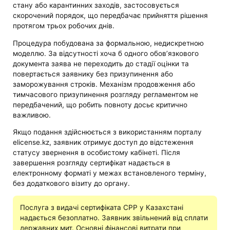
стану або карантинних заходів, застосовується
скорочений порядок, що передбачає прийняття рішення
протягом трьох робочих днів.
Процедура побудована за формальною, недискретною
моделлю. За відсутності хоча б одного обов’язкового
документа заява не переходить до стадії оцінки та
повертається заявнику без призупинення або
заморожування строків. Механізм продовження або
тимчасового призупинення розгляду регламентом не
передбачений, що робить повноту досьє критично
важливою.
Якщо подання здійснюється з використанням порталу
elicense.kz, заявник отримує доступ до відстеження
статусу звернення в особистому кабінеті. Після
завершення розгляду сертифікат надається в
електронному форматі у межах встановленого терміну,
без додаткового візиту до органу.
Послуга з видачі сертифіката CPP у Казахстані
надається безоплатно. Заявник звільнений від сплати
державних мит. Основні фінансові витрати при