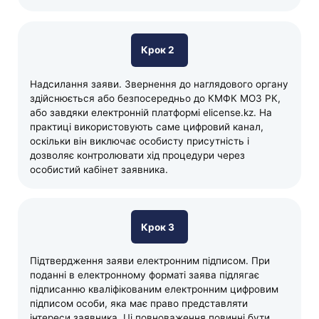
Крок 2
Надсилання заяви. Звернення до наглядового органу
здійснюється або безпосередньо до КМФК МОЗ РК,
або завдяки електронній платформі elicense.kz. На
практиці використовують саме цифровий канал,
оскільки він виключає особисту присутність і
дозволяє контролювати хід процедури через
особистий кабінет заявника.
Крок 3
Підтвердження заяви електронним підписом. При
поданні в електронному форматі заява підлягає
підписанню кваліфікованим електронним цифровим
підписом особи, яка має право представляти
інтереси заявника. Ці повноваження повинні бути