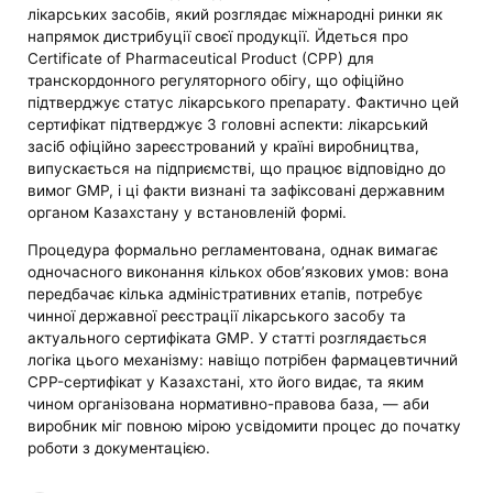
лікарських засобів, який розглядає міжнародні ринки як
напрямок дистрибуції своєї продукції. Йдеться про
Certificate of Pharmaceutical Product (CPP) для
транскордонного регуляторного обігу, що офіційно
підтверджує статус лікарського препарату. Фактично цей
сертифікат підтверджує 3 головні аспекти: лікарський
засіб офіційно зареєстрований у країні виробництва,
випускається на підприємстві, що працює відповідно до
вимог GMP, і ці факти визнані та зафіксовані державним
органом Казахстану у встановленій формі.
Процедура формально регламентована, однак вимагає
одночасного виконання кількох обов’язкових умов: вона
передбачає кілька адміністративних етапів, потребує
чинної державної реєстрації лікарського засобу та
актуального сертифіката GMP. У статті розглядається
логіка цього механізму: навіщо потрібен фармацевтичний
CPP-сертифікат у Казахстані, хто його видає, та яким
чином організована нормативно-правова база, — аби
виробник міг повною мірою усвідомити процес до початку
роботи з документацією.