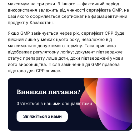
максимум на три роки. З іншого — фактичний період
використання залежить від чинності сертифіката GMP, на
базі якого оформляється сертифікат на фармацевтичний
продукт у Казахстані.
Якщо GMP закінчується через рік, сертифікат CPP буде
дійсний лише у межах цього року, незалежно від
максимально допустимого терміну. Така прив’язка
відображає регуляторну логіку: документ підтверджує
статус препарату лише доти, доки підтверджені умови
його виробництва. Після закінчення дії GMP правова
підстава для CPP зникає.
Виникли питання?
Зв’яжіться з нашими спеціалістами
Зв'яжіться з нами