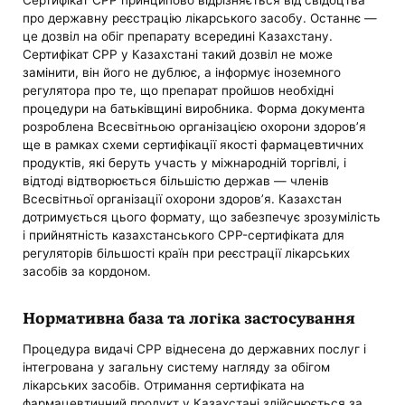
Сертифікат CPP принципово відрізняється від свідоцтва
про державну реєстрацію лікарського засобу. Останнє —
це дозвіл на обіг препарату всередині Казахстану.
Сертифікат CPP у Казахстані такий дозвіл не може
замінити, він його не дублює, а інформує іноземного
регулятора про те, що препарат пройшов необхідні
процедури на батьківщині виробника. Форма документа
розроблена Всесвітньою організацією охорони здоров’я
ще в рамках схеми сертифікації якості фармацевтичних
продуктів, які беруть участь у міжнародній торгівлі, і
відтоді відтворюється більшістю держав — членів
Всесвітньої організації охорони здоров’я. Казахстан
дотримується цього формату, що забезпечує зрозумілість
і прийнятність казахстанського CPP-сертифіката для
регуляторів більшості країн при реєстрації лікарських
засобів за кордоном.
Нормативна база та логіка застосування
Процедура видачі CPP віднесена до державних послуг і
інтегрована у загальну систему нагляду за обігом
лікарських засобів. Отримання сертифіката на
фармацевтичний продукт у Казахстані здійснюється за