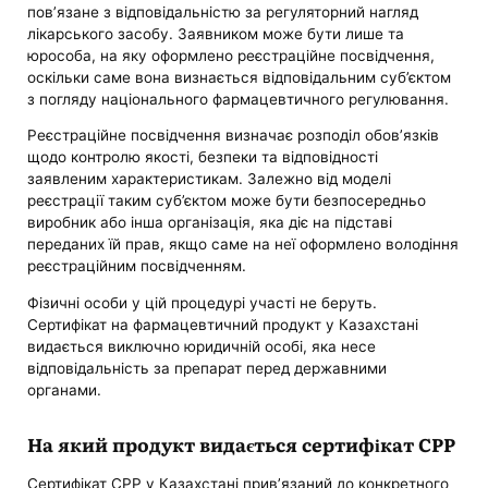
пов’язане з відповідальністю за регуляторний нагляд
лікарського засобу. Заявником може бути лише та
юрособа, на яку оформлено реєстраційне посвідчення,
оскільки саме вона визнається відповідальним суб’єктом
з погляду національного фармацевтичного регулювання.
Реєстраційне посвідчення визначає розподіл обов’язків
щодо контролю якості, безпеки та відповідності
заявленим характеристикам. Залежно від моделі
реєстрації таким суб’єктом може бути безпосередньо
виробник або інша організація, яка діє на підставі
переданих їй прав, якщо саме на неї оформлено володіння
реєстраційним посвідченням.
Фізичні особи у цій процедурі участі не беруть.
Сертифікат на фармацевтичний продукт у Казахстані
видається виключно юридичній особі, яка несе
відповідальність за препарат перед державними
органами.
На який продукт видається сертифікат CPP
Сертифікат CPP у Казахстані прив’язаний до конкретного