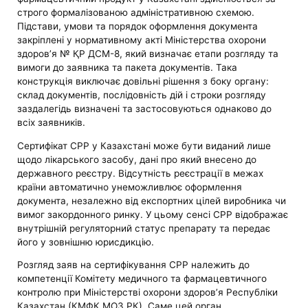
строго формалізованою адміністративною схемою.
Підстави, умови та порядок оформлення документа
закріплені у нормативному акті Міністерства охорони
здоров’я № ҚР ДСМ-8, який визначає етапи розгляду та
вимоги до заявника та пакета документів. Така
конструкція виключає довільні рішення з боку органу:
склад документів, послідовність дій і строки розгляду
заздалегідь визначені та застосовуються однаково до
всіх заявників.
Сертифікат CPP у Казахстані може бути виданий лише
щодо лікарського засобу, дані про який внесено до
державного реєстру. Відсутність реєстрації в межах
країни автоматично унеможливлює оформлення
документа, незалежно від експортних цілей виробника чи
вимог закордонного ринку. У цьому сенсі CPP відображає
внутрішній регуляторний статус препарату та передає
його у зовнішню юрисдикцію.
Розгляд заяв на сертифікування CPP належить до
компетенції Комітету медичного та фармацевтичного
контролю при Міністерстві охорони здоров’я Республіки
Казахстан (КМФК МОЗ РК). Саме цей орган