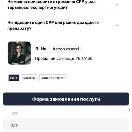
Чи можна прискорити отримання CPP у разі
приймають CPP без апостиля, інші ж вимагають
термінової експортної угоди?
легалізації.
Ні. Скорочені терміни передбачені лише у надзвичайних
Чи підходить один CPP для різних доз одного
режимах; а в інших випадках застосовується стандартний
препарату?
регламент.
Ні. Кожне дозування та лікарська форма потребують
окремого сертифіката CPP у Казахстані.
Лі На
Автор статті
Провідний фахівець YB CASE
ТЕГИ:
Казахстан
юридичні послуги
Форма замовлення послуги
ІМ’Я