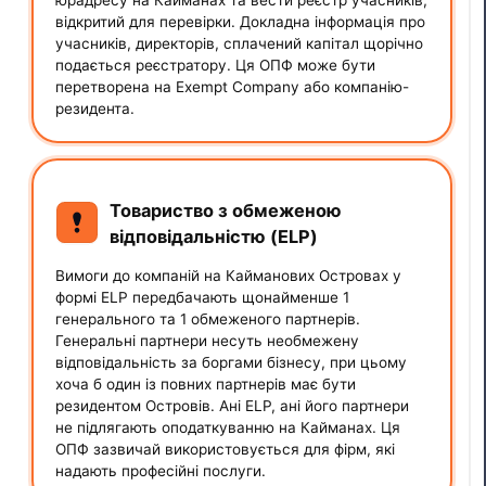
відкритий для перевірки. Докладна інформація про
учасників, директорів, сплачений капітал щорічно
подається реєстратору. Ця ОПФ може бути
перетворена на Exempt Company або компанію-
резидента.
Товариство з обмеженою
відповідальністю (ELP)
Вимоги до компаній на Кайманових Островах у
формі ELP передбачають щонайменше 1
генерального та 1 обмеженого партнерів.
Генеральні партнери несуть необмежену
відповідальність за боргами бізнесу, при цьому
хоча б один із повних партнерів має бути
резидентом Островів. Ані ELP, ані його партнери
не підлягають оподаткуванню на Кайманах. Ця
ОПФ зазвичай використовується для фірм, які
надають професійні послуги.