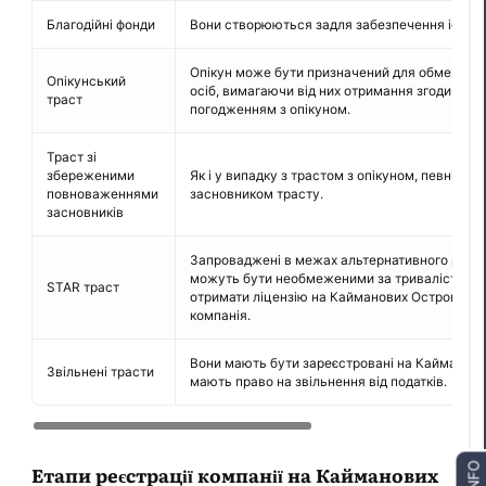
Благодійні фонди
Вони створюються задля забезпечення існуюч
Опікун може бути призначений для обмеженн
Опікунський
осіб, вимагаючи від них отримання згоди та/аб
траст
погодженням з опікуном.
Траст зі
збереженими
Як і у випадку з трастом з опікуном, певні п
повноваженнями
засновником трасту.
засновників
Запроваджені в межах альтернативного режим
можуть бути необмеженими за тривалістю. Оп
STAR траст
отримати ліцензію на Кайманових Островах я
компанія.
Вони мають бути зареєстровані на Кайманах у 
Звільнені трасти
мають право на звільнення від податків.
INFO
Етапи реєстрації компанії на Кайманових