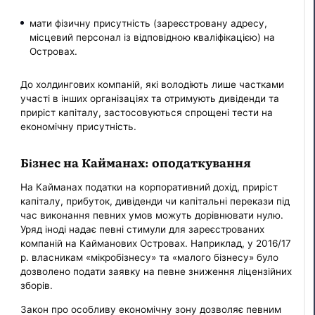
мати фізичну присутність (зареєстровану адресу,
місцевий персонал із відповідною кваліфікацією) на
Островах.
До холдингових компаній, які володіють лише частками
участі в інших організаціях та отримують дивіденди та
приріст капіталу, застосовуються спрощені тести на
економічну присутність.
Бізнес на Кайманах: оподаткування
На Кайманах податки на корпоративний дохід, приріст
капіталу, прибуток, дивіденди чи капітальні перекази під
час виконання певних умов можуть дорівнювати нулю.
Уряд іноді надає певні стимули для зареєстрованих
компаній на Кайманових Островах. Наприклад, у 2016/17
р. власникам «мікробізнесу» та «малого бізнесу» було
дозволено подати заявку на певне зниження ліцензійних
зборів.
Закон про особливу економічну зону дозволяє певним