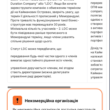
перереєстров
Duration Company" або "LDC". Якщо Ви хочете
ОПФ має бути 
зареєструвати компанію з обмеженим терміном
company або
дії на Кайманових Островах, зверніть увагу, що
полягає в том
термін її діяльності прописаний у Меморандумі.
однією юрид
Проте тривалість функціонування такої бізнес-
створювати о
структури має перевищувати 30 років.
з активами т
Мінімальна кількість учасників – 2. LDC може
портфеля, як
бути ліквідована раніше прописаного в
активів і пас
Меморандумі терміну, якщо члени ухвалять
портфеля та з
спільне рішення щодо цього.
Дохід та інш
Статут LDC може передбачати, що:
на Кайманови
передавання будь-якої частки одного з членів
належить до 
вимагає одностайного рішення всіх членів;
становлять з
зобов'язання 
управління доручається членам, які згодом
сегрегованої
стають директорами (можна делегувати
Кайманових О
управління раді директорів).
управляти ф
Некомерційна організація
Як некомерційна організація доступна реєстрація