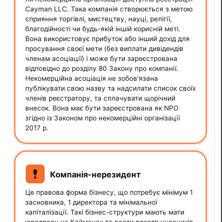
Cayman LLC. Така компанія створюється з метою
сприяння торгівлі, мистецтву, науці, релігії,
благодійності чи будь-якій іншій корисній меті.
Вона використовує прибуток або інший дохід для
просування своєї мети (без виплати дивідендів
членам асоціації) і може бути зареєстрована
відповідно до розділу 80 Закону про компанії.
Некомерційна асоціація не зобов’язана
публікувати свою назву та надсилати список своїх
членів реєстратору, та сплачувати щорічний
внесок. Вона має бути зареєстрована як NPO
згідно із Законом про некомерційні організації
2017 р.
Компанія-нерезидент
Це правова форма бізнесу, що потребує мінімум 1
засновника, 1 директора та мінімальної
капіталізації. Такі бізнес-структури мають мати
юрадресу на Кайманах та вести реєстр учасників,