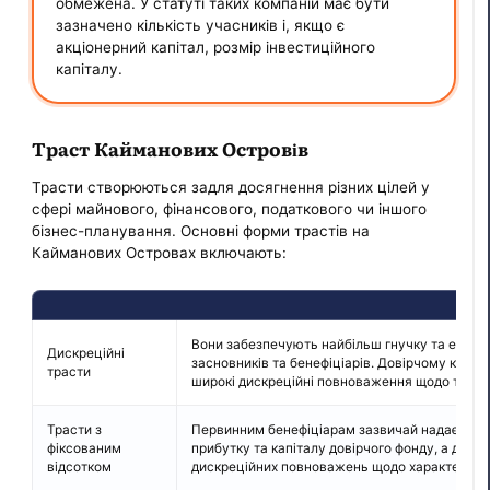
обмежена. У статуті таких компаній має бути
зазначено кількість учасників і, якщо є
акціонерний капітал, розмір інвестиційного
капіталу.
Траст Кайманових Островів
Трасти створюються задля досягнення різних цілей у
сфері майнового, фінансового, податкового чи іншого
бізнес-планування. Основні форми трастів на
Кайманових Островах включають:
Вони забезпечують найбільш гнучку та ефект
Дискреційні
засновників та бенефіціарів. Довірчому кер
трасти
широкі дискреційні повноваження щодо траст
Трасти з
Первинним бенефіціарам зазвичай надається
фіксованим
прибутку та капіталу довірчого фонду, а дові
відсотком
дискреційних повноважень щодо характеру та р