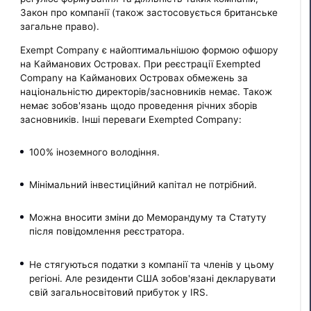
Закон про компанії (також застосовується британське
загальне право).
Exempt Company є найоптимальнішою формою офшору
на Кайманових Островах. При реєстрації Exempted
Company на Кайманових Островах обмежень за
національністю директорів/засновників немає. Також
немає зобов'язань щодо проведення річних зборів
засновників. Інші переваги Exempted Company:
100% іноземного володіння.
Мінімальний інвестиційний капітал не потрібний.
Можна вносити зміни до Меморандуму та Статуту
після повідомлення реєстратора.
Не стягуються податки з компанії та членів у цьому
регіоні. Але резиденти США зобов'язані декларувати
свій загальносвітовий прибуток у IRS.