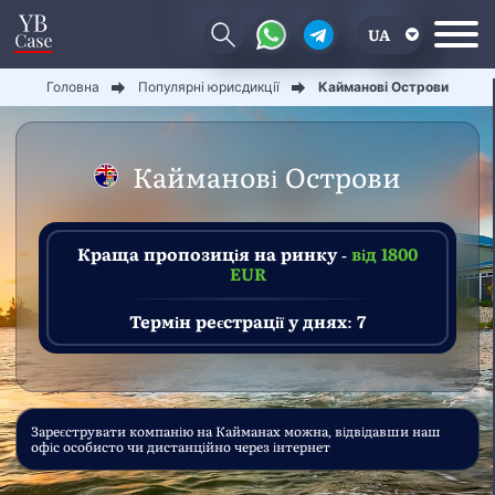
UA
Головна
Популярні юрисдикції
Кайманові Острови
EN
CN
Кайманові Острови
Краща пропозиція на ринку -
від 1800
EUR
Термін реєстрації у днях: 7
Зареєструвати компанію на Кайманах можна, відвідавши наш
офіс особисто чи дистанційно через інтернет