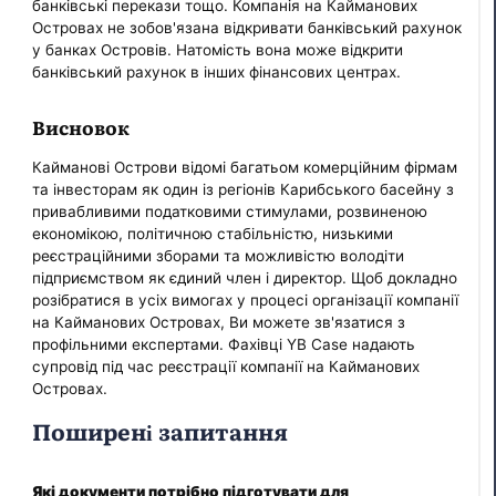
банківські перекази тощо. Компанія на Кайманових
Островах не зобов'язана відкривати банківський рахунок
у банках Островів. Натомість вона може відкрити
банківський рахунок в інших фінансових центрах.
Висновок
Кайманові Острови відомі багатьом комерційним фірмам
та інвесторам як один із регіонів Карибського басейну з
привабливими податковими стимулами, розвиненою
економікою, політичною стабільністю, низькими
реєстраційними зборами та можливістю володіти
підприємством як єдиний член і директор. Щоб докладно
розібратися в усіх вимогах у процесі організації компанії
на Кайманових Островах, Ви можете зв'язатися з
профільними експертами. Фахівці YB Case надають
супровід під час реєстрації компанії на Кайманових
Островах.
Поширені запитання
Які документи потрібно підготувати для