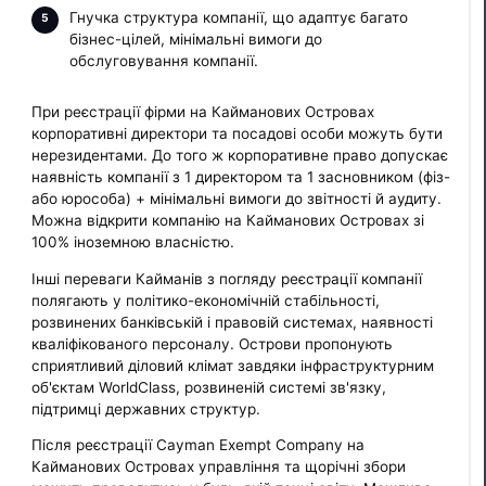
Гнучка структура компанії, що адаптує багато
бізнес-цілей, мінімальні вимоги до
обслуговування компанії.
При реєстрації фірми на Кайманових Островах
корпоративні директори та посадові особи можуть бути
нерезидентами. До того ж корпоративне право допускає
наявність компанії з 1 директором та 1 засновником (фіз-
або юрособа) + мінімальні вимоги до звітності й аудиту.
Можна відкрити компанію на Кайманових Островах зі
100% іноземною власністю.
Інші переваги Кайманів з погляду реєстрації компанії
полягають у політико-економічній стабільності,
розвинених банківській і правовій системах, наявності
кваліфікованого персоналу. Острови пропонують
сприятливий діловий клімат завдяки інфраструктурним
об'єктам WorldClass, розвиненій системі зв'язку,
підтримці державних структур.
Після реєстрації Cayman Exempt Company на
Кайманових Островах управління та щорічні збори