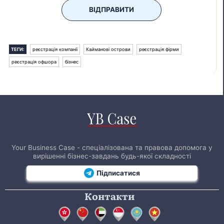
ВІДПРАВИТИ
ТЕГИ:
реєстрація компанії
Кайманові острови
реєстрація фірми
реєстрація офшора
бізнес
Your Business Case - спеціалізована та правова допомога у
вирішенні бізнес-завдань будь-якої складності
Підписатися
Контакти