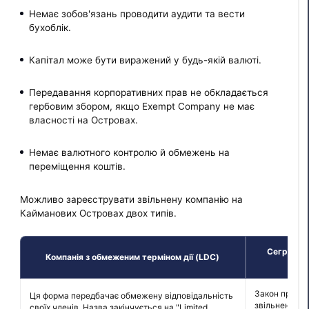
Немає зобов'язань проводити аудити та вести
бухоблік.
Капітал може бути виражений у будь-якій валюті.
Передавання корпоративних прав не обкладається
гербовим збором, якщо Exempt Company не має
власності на Островах.
Немає валютного контролю й обмежень на
переміщення коштів.
Можливо зареєструвати звільнену компанію на
Кайманових Островах двох типів.
Сегрегова
Компанія з обмеженим терміном дії (LDC)
Закон про ком
Ця форма передбачає обмежену відповідальність
звільнена ко
своїх членів. Назва закінчується на "Limited