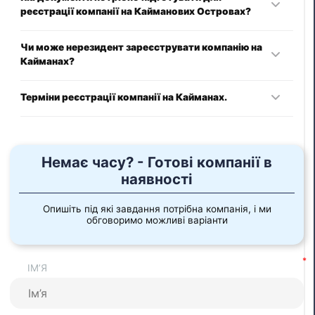
реєстрації компанії на Кайманових Островах?
До базового списку документів входять:
Чи може нерезидент зареєструвати компанію на
Кайманах?
пропонована назва компанії;
Іноземні особи можуть зареєструвати компанію на
Терміни реєстрації компанії на Кайманах.
Кайманових Островах відповідно до місцевого
Меморандум і Статут;
законодавства.
Термін створення бізнесу на Кайманових островах: від 7
відомості про засновників і директорів;
днів.
Немає часу? - Готові компанії в
підтвердження місцевої адреси.
наявності
При цьому варто враховувати, що регулятори можуть
Опишіть під які завдання потрібна компанія, і ми
вимагати і додаткові документи.
обговоримо можливі варіанти
ІМ’Я