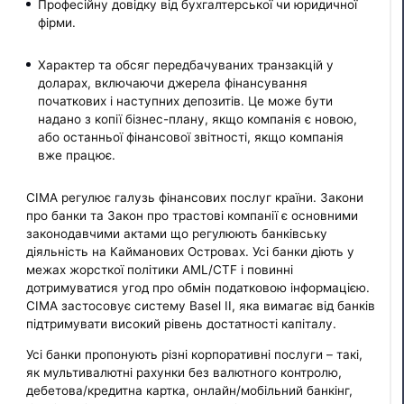
Професійну довідку від бухгалтерської чи юридичної
фірми.
Характер та обсяг передбачуваних транзакцій у
доларах, включаючи джерела фінансування
початкових і наступних депозитів. Це може бути
надано з копії бізнес-плану, якщо компанія є новою,
або останньої фінансової звітності, якщо компанія
вже працює.
CIMA регулює галузь фінансових послуг країни. Закони
про банки та Закон про трастові компанії є основними
законодавчими актами що регулюють банківську
діяльність на Кайманових Островах. Усі банки діють у
межах жорсткої політики AML/CTF і повинні
дотримуватися угод про обмін податковою інформацією.
CIMA застосовує систему Basel II, яка вимагає від банків
підтримувати високий рівень достатності капіталу.
Усі банки пропонують різні корпоративні послуги – такі,
як мультивалютні рахунки без валютного контролю,
дебетова/кредитна картка, онлайн/мобільний банкінг,