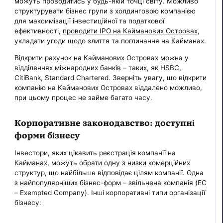
можуть проводитись у будь-якій точці світу. Можливо
структурувати бізнес групи з холдинговою компанією
для максимізації інвестиційної та податкової
ефективності,
проводити IPO на Кайманових Островах
,
укладати угоди щодо злиття та поглинання на Кайманах.
Відкрити рахунок на Кайманових Островах можна у
відділеннях міжнародних банків – таких, як HSBC,
CitiBank, Standard Chartered. Зверніть увагу, що відкрити
компанію на Кайманових Островах віддалено можливо,
при цьому процес не займе багато часу.
Корпоративне законодавство: доступні
форми бізнесу
Інвестори, яких цікавить реєстрація компанії на
Кайманах, можуть обрати одну з низки комерційних
структур, що найбільше відповідає цілям компанії. Одна
з найпопулярніших бізнес-форм – звільнена компанія (EC
– Exempted Company). Інші корпоративні типи організації
бізнесу: