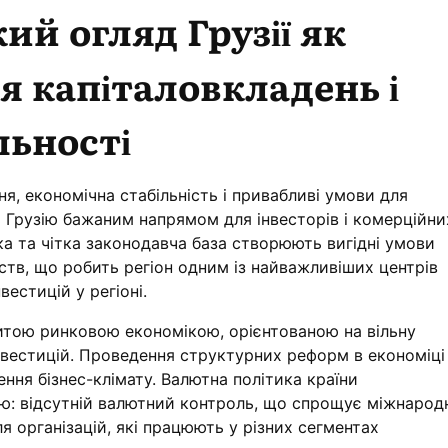
ий огляд Грузії як
ля капіталовкладень і
льності
я, економічна стабільність і привабливі умови для
 Грузію бажаним напрямом для інвесторів і комерційни
іка та чітка законодавча база створюють вигідні умови
ств, що робить регіон одним із найважливіших центрів
вестицій у регіоні.
ритою ринковою економікою, орієнтованою на вільну
нвестицій. Проведення структурних реформ в економіці
ння бізнес-клімату. Валютна політика країни
ю: відсутній валютний контроль, що спрощує міжнарод
ля організацій, які працюють у різних сегментах