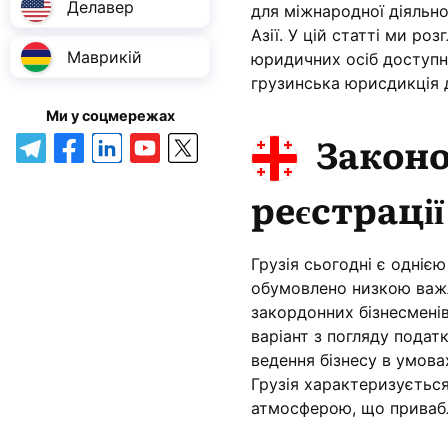
Делавер
для міжнародної діяльно
Азії. У цій статті ми ро
Маврикій
юридичних осіб доступні
грузинська юрисдикція д
Ми у соцмережах
Законо
реєстрації
Грузія сьогодні є одніє
обумовлено низкою важли
закордонних бізнесменів 
варіант з погляду подат
ведення бізнесу в умова
Грузія характеризуєтьс
атмосферою, що приваблю