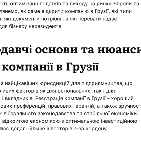
сті, оптимізації податків та виходу на ринки Європи та
зглянемо, як саме відкрити компанію в Грузії, які типи
, які документи потрібні та які переваги надає
ля бізнесу нерезидентів.
давчі основи та нюанс
 компанії в Грузії
ю з найцікавіших юрисдикцій для підприємництва, що
вих факторів як для регіональних, так і для
і вкладників. Реєстрація компанії в Грузії – хороший
кових преференцій, правових гарантій, а також зручност
х ліберального законодавства та стабільної економіки.
я відкритою економікою з оптимальною інвестиційною
є дедалі більше інвесторів з-за кордону.