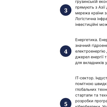
грузинській екон
прямують з Азії
мережа країни з
Логістична інфр
інвестиційні мож
Енергетика. Ене
значний гідроен
електроенергію 
джерел енергії 
для вкладників у
ІТ-сектор. Індус
помітною швидкі
глобальних техно
стартапи та тех
розробки програ
кібербезпеки. У