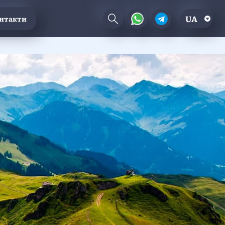
UA
нтакти