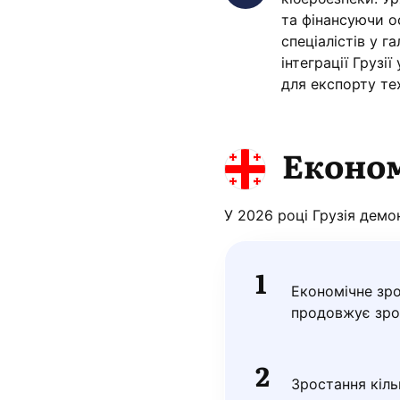
та фінансуючи о
спеціалістів у га
інтеграції Грузі
для експорту те
Економ
У 2026 році Грузія демо
Економічне зро
продовжує зро
Зростання кіль