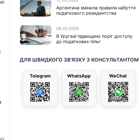
кі
Аргентина змінила правила набуття
податкового резидентства
09.03.2026
В Уругваї підвищено поріг доступу
до податкових пільг
є
ДЛЯ ШВИДКОГО ЗВ'ЯЗКУ З КОНСУЛЬТАНТОМ
Telegram
WhatsApp
WeChat
з
ії