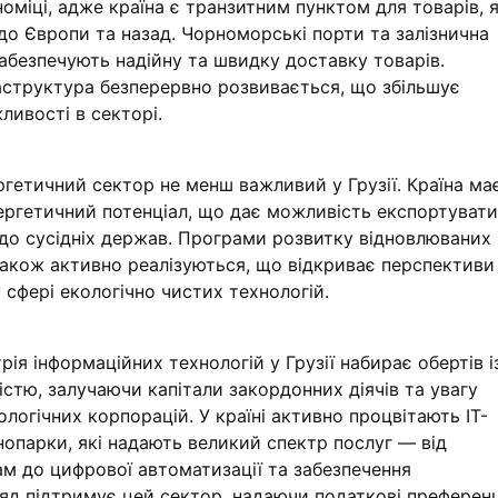
оміці, адже країна є транзитним пунктом для товарів, я
 до Європи та назад. Чорноморські порти та залізнична
абезпечують надійну та швидку доставку товарів.
аструктура безперервно розвивається, що збільшує
ливості в секторі.
ргетичний сектор не менш важливий у Грузії. Країна ма
ергетичний потенціал, що дає можливість експортувати
до сусідніх держав. Програми розвитку відновлюваних
також активно реалізуються, що відкриває перспективи
 сфері екологічно чистих технологій.
трія інформаційних технологій у Грузії набирає обертів і
стю, залучаючи капітали закордонних діячів та увагу
логічних корпорацій. У країні активно процвітають IT-
нопарки, які надають великий спектр послуг — від
м до цифрової автоматизації та забезпечення
ряд підтримує цей сектор, надаючи податкові преференц