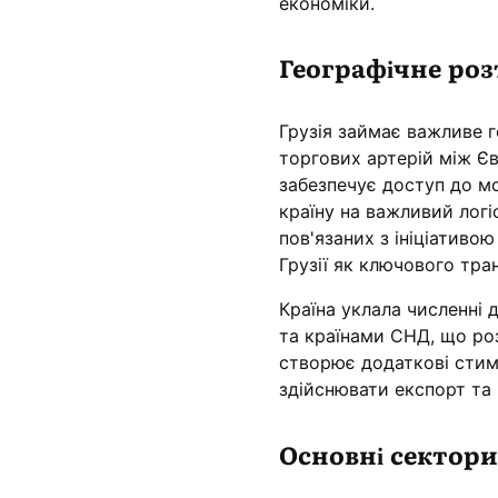
економіки.
Географічне ро
Грузія займає важливе г
торгових артерій між Єв
забезпечує доступ до мо
країну на важливий логі
пов'язаних з ініціативо
Грузії як ключового тра
Країна уклала численні 
та країнами СНД, що ро
створює додаткові стиму
здійснювати експорт та 
Основні сектори