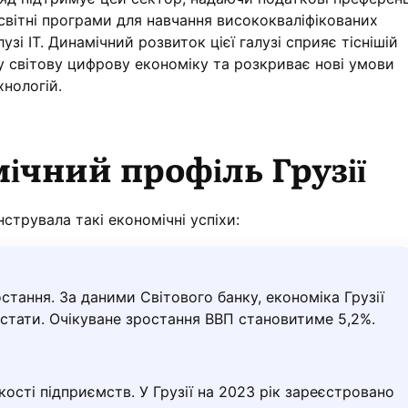
світні програми для навчання висококваліфікованих
лузі IT. Динамічний розвиток цієї галузі сприяє тіснішій
ї у світову цифрову економіку та розкриває нові умови
хнологій.
ічний профіль Грузії
нструвала такі економічні успіхи:
стання. За даними Світового банку, економіка Грузії
стати. Очікуване зростання ВВП становитиме 5,2%.
кості підприємств. У Грузії на 2023 рік зареєстровано