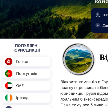
кон
Наш
Для
ПОПУЛЯРНІ
ЮРИСДИКЦІЇ
В
Гонконг
Португалія
Відкрити компанію в Гру
ОАЕ
прагнуть розвивати бізне
юрисдикції. Грузія від
Ірландія
лояльним бізнес-серед
Саме тому все більше і