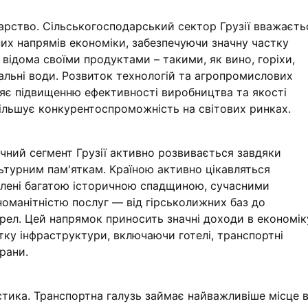
арство. Сільськогосподарський сектор Грузії вважаєть
них напрямів економіки, забезпечуючи значну частку
 відома своїми продуктами – такими, як вино, горіхи,
альні води. Розвиток технологій та агропромислових
яє підвищенню ефективності виробництва та якості
більшує конкурентоспроможність на світових ринках.
чний сегмент Грузії активно розвивається завдяки
ьтурним пам'яткам. Країною активно цікавляться
влені багатою історичною спадщиною, сучасними
номанітністю послуг — від гірськолижних баз до
рел. Цей напрямок приносить значні доходи в економік
тку інфраструктури, включаючи готелі, транспортні
рани.
істика. Транспортна галузь займає найважливіше місце 