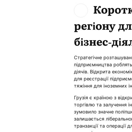
Коротк
регіону д
бізнес-дія
Стратегічне розташуванн
підприємництва роблять
діячів. Відкрита економ
для реєстрації підприєм
тяжіння для іноземних ін
Грузія є країною з відк
торгівлю та залучення і
зумовило значне поліпше
залишається ліберально
транзакції та операції д