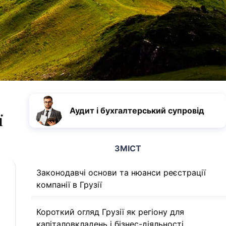
Аудит і бухгалтерський супровід
ї
ЗМІСТ
Законодавчі основи та нюанси реєстрації
компанії в Грузії
Короткий огляд Грузії як регіону для
капіталовкладень і бізнес-діяльності