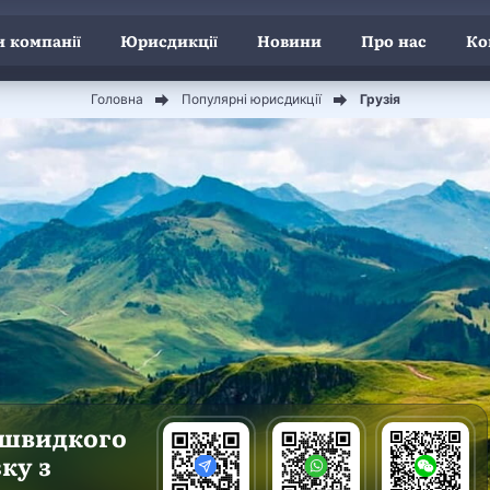
 компанії
Юрисдикції
Новини
Про нас
Ко
Головна
Популярні юрисдикції
Грузія
 швидкого
зку з