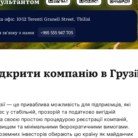
сультантом
 офіс: 10/12 Terenti Graneli Street, Tbilisi
 зв'язку з нами:
+995 555 947 705
ідкрити компанію в Грузі
зії — це приваблива можливість для підприємців, які
с у стабільній, прозорій та податково вигідній
ома своєю простою процедурою реєстрації компаній,
овищем та мінімальними бюрократичними вимогами.
ноземних інвесторів обирають цю країну як майданчик