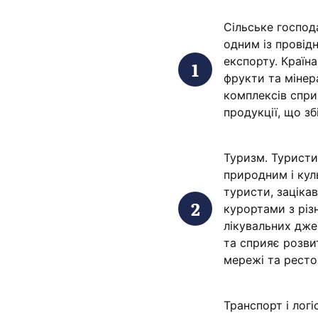
Сільське господ
одним із провід
експорту. Країна
фрукти та мінер
комплексів спри
продукції, що з
Туризм. Туристи
природним і кул
туристи, заціка
курортами з різ
лікувальних дже
та сприяє розви
мережі та ресто
Транспорт і лог