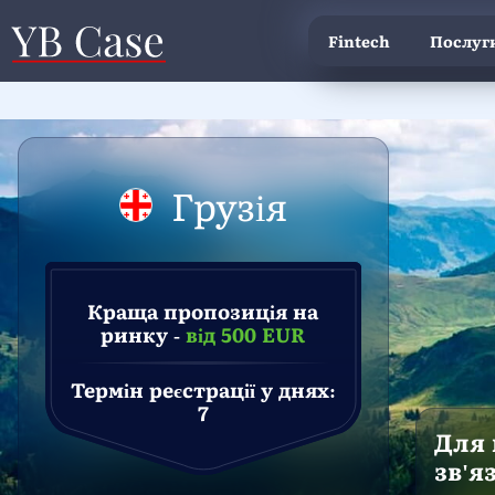
Fintech
Послуги
Грузія
Краща пропозиція на
ринку -
від 500 EUR
Термін реєстрації у днях:
7
Для
зв'я