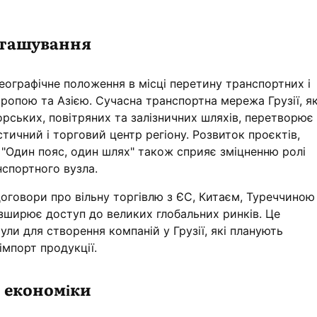
зташування
еографічне положення в місці перетину транспортних і
ропою та Азією. Сучасна транспортна мережа Грузії, я
рських, повітряних та залізничних шляхів, перетворює
стичний і торговий центр регіону. Розвиток проєктів,
ю "Один пояс, один шлях" також сприяє зміцненню ролі
нспортного вузла.
договори про вільну торгівлю з ЄС, Китаєм, Туреччиною
зширює доступ до великих глобальних ринків. Це
ли для створення компаній у Грузії, які планують
імпорт продукції.
 економіки