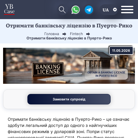
UA
Отримати банківську ліцензію в Пуерто-Рико
EN
Головна
Fintech
CN
Отримати банківську ліцензію в Пуерто-Рико
11.05.2026
Замовити супровід
Отримати банківську ліцензію в Пуерто-Рико – це означає
здобути легальний доступ до одного з найгнучкіших
фінансових режимів у доларовій зоні. Попри статус
неінкорпорованої території США, Пуерто-Рико пропонує