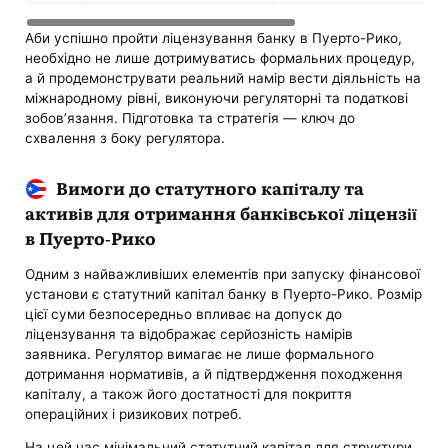
Аби успішно пройти ліцензування банку в Пуерто-Рико,
необхідно не лише дотримуватись формальних процедур,
а й продемонструвати реальний намір вести діяльність на
міжнародному рівні, виконуючи регуляторні та податкові
зобов’язання. Підготовка та стратегія — ключ до
схвалення з боку регулятора.
Вимоги до статутного капіталу та
активів для отримання банківської ліцензії
в Пуерто-Рико
Одним з найважливіших елементів при запуску фінансової
установи є статутний капітал банку в Пуерто-Рико. Розмір
цієї суми безпосередньо впливає на допуск до
ліцензування та відображає серйозність намірів
заявника. Регулятор вимагає не лише формального
дотримання нормативів, а й підтвердження походження
капіталу, а також його достатності для покриття
операційних і ризикових потреб.
На цей час мінімальний статутний капітал для структури