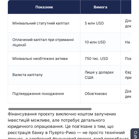
Показник
Вимога
Для поч
Мінімальний статутний капітал
5 млн USD
докумен
Оплачений капітал при отриманні
10 млн USD
На моме
ліцензії
Мінімальні необтяжені активи
750 тис. USD
Повинні
Лише у доларах
Євро а
Валюта капіталу
США
прийма
Довідки
Підтвердження походження
Обов’язково
деклара
Фінансування проєкту виключно коштом залучених
інвестицій можливе, але потребує детального
юридичного опрацювання. Це пов’язане з тим, що
реєстрація банку в Пуерто-Рико — не просто технічний
INFO
процес, а серйозний фінансовий проєкт, який передбачає