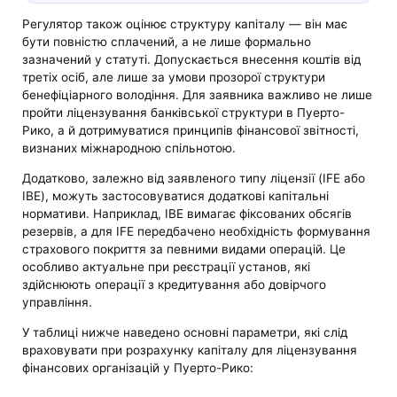
Регулятор також оцінює структуру капіталу — він має
бути повністю сплачений, а не лише формально
зазначений у статуті. Допускається внесення коштів від
третіх осіб, але лише за умови прозорої структури
бенефіціарного володіння. Для заявника важливо не лише
пройти ліцензування банківської структури в Пуерто-
Рико, а й дотримуватися принципів фінансової звітності,
визнаних міжнародною спільнотою.
Додатково, залежно від заявленого типу ліцензії (IFE або
IBE), можуть застосовуватися додаткові капітальні
нормативи. Наприклад, IBE вимагає фіксованих обсягів
резервів, а для IFE передбачено необхідність формування
страхового покриття за певними видами операцій. Це
особливо актуальне при реєстрації установ, які
здійснюють операції з кредитування або довірчого
управління.
У таблиці нижче наведено основні параметри, які слід
враховувати при розрахунку капіталу для ліцензування
фінансових організацій у Пуерто-Рико: