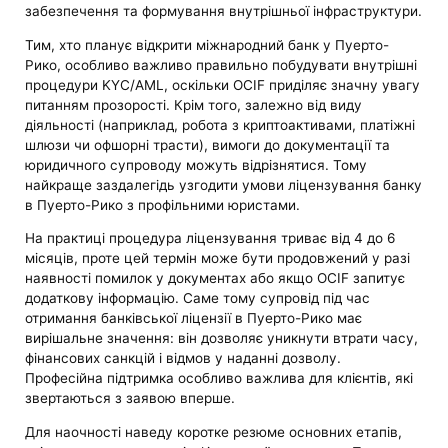
забезпечення та формування внутрішньої інфраструктури.
Тим, хто планує відкрити міжнародний банк у Пуерто-
Рико, особливо важливо правильно побудувати внутрішні
процедури KYC/AML, оскільки OCIF приділяє значну увагу
питанням прозорості. Крім того, залежно від виду
діяльності (наприклад, робота з криптоактивами, платіжні
шлюзи чи офшорні трасти), вимоги до документації та
юридичного супроводу можуть відрізнятися. Тому
найкраще заздалегідь узгодити умови ліцензування банку
в Пуерто-Рико з профільними юристами.
На практиці процедура ліцензування триває від 4 до 6
місяців, проте цей термін може бути продовжений у разі
наявності помилок у документах або якщо OCIF запитує
додаткову інформацію. Саме тому супровід під час
отримання банківської ліцензії в Пуерто-Рико має
вирішальне значення: він дозволяє уникнути втрати часу,
фінансових санкцій і відмов у наданні дозволу.
Професійна підтримка особливо важлива для клієнтів, які
звертаються з заявою вперше.
Для наочності наведу коротке резюме основних етапів,