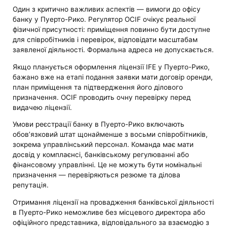
Один з критично важливих аспектів — вимоги до офісу
банку у Пуерто-Рико. Регулятор OCIF очікує реальної
фізичної присутності: приміщення повинно бути доступне
для співробітників і перевірок, відповідати масштабам
заявленої діяльності. Формальна адреса не допускається.
Якщо планується оформлення ліцензії IFE у Пуерто-Рико,
бажано вже на етапі подання заявки мати договір оренди,
план приміщення та підтвердження його ділового
призначення. OCIF проводить очну перевірку перед
видачею ліцензії.
Умови реєстрації банку в Пуерто-Рико включають
обов’язковий штат щонайменше з восьми співробітників,
зокрема управлінський персонал. Команда має мати
досвід у комплаєнсі, банківському регулюванні або
фінансовому управлінні. Це не можуть бути номінальні
призначення — перевіряються резюме та ділова
репутація.
Отримання ліцензії на провадження банківської діяльності
в Пуерто-Рико неможливе без місцевого директора або
офіційного представника, відповідального за взаємодію з