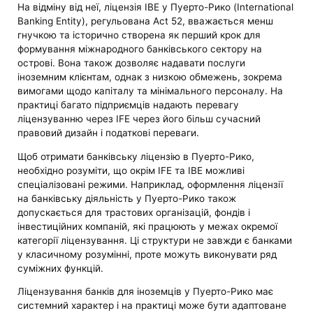
На відміну від неї, ліцензія IBE у Пуерто-Рико (International
Banking Entity), регульована Act 52, вважається менш
гнучкою та історично створена як перший крок для
формування міжнародного банківського сектору на
острові. Вона також дозволяє надавати послуги
іноземним клієнтам, однак з низкою обмежень, зокрема
вимогами щодо капіталу та мінімального персоналу. На
практиці багато підприємців надають перевагу
ліцензуванню через IFE через його більш сучасний
правовий дизайн і податкові переваги.
Щоб отримати банківську ліцензію в Пуерто-Рико,
необхідно розуміти, що окрім IFE та IBE можливі
спеціалізовані режими. Наприклад, оформлення ліцензії
на банківську діяльність у Пуерто-Рико також
допускається для трастових організацій, фондів і
інвестиційних компаній, які працюють у межах окремої
категорії ліцензування. Ці структури не завжди є банками
у класичному розумінні, проте можуть виконувати ряд
суміжних функцій.
Ліцензування банків для іноземців у Пуерто-Рико має
системний характер і на практиці може бути адаптоване