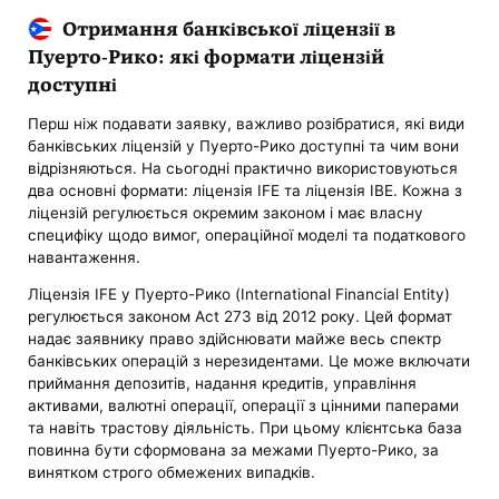
Отримання банківської ліцензії в
Пуерто-Рико: які формати ліцензій
доступні
Перш ніж подавати заявку, важливо розібратися, які види
банківських ліцензій у Пуерто-Рико доступні та чим вони
відрізняються. На сьогодні практично використовуються
два основні формати: ліцензія IFE та ліцензія IBE. Кожна з
ліцензій регулюється окремим законом і має власну
специфіку щодо вимог, операційної моделі та податкового
навантаження.
Ліцензія IFE у Пуерто-Рико (International Financial Entity)
регулюється законом Act 273 від 2012 року. Цей формат
надає заявнику право здійснювати майже весь спектр
банківських операцій з нерезидентами. Це може включати
приймання депозитів, надання кредитів, управління
активами, валютні операції, операції з цінними паперами
та навіть трастову діяльність. При цьому клієнтська база
повинна бути сформована за межами Пуерто-Рико, за
винятком строго обмежених випадків.