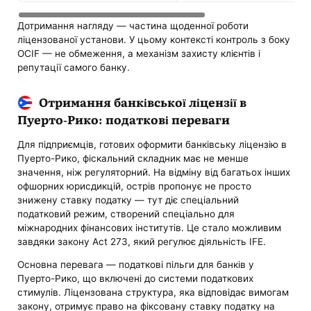
Дотримання нагляду — частина щоденної роботи
ліцензованої установи. У цьому контексті контроль з боку
OCIF — не обмеження, а механізм захисту клієнтів і
репутації самого банку.
Отримання банківської ліцензії в
Пуерто-Рико: податкові переваги
Для підприємців, готових оформити банківську ліцензію в
Пуерто-Рико, фіскальний складник має не менше
значення, ніж регуляторний. На відміну від багатьох інших
офшорних юрисдикцій, острів пропонує не просто
знижену ставку податку — тут діє спеціальний
податковий режим, створений спеціально для
міжнародних фінансових інститутів. Це стало можливим
завдяки закону Act 273, який регулює діяльність IFE.
Основна перевага — податкові пільги для банків у
Пуерто-Рико, що включені до системи податкових
стимулів. Ліцензована структура, яка відповідає вимогам
закону, отримує право на фіксовану ставку податку на