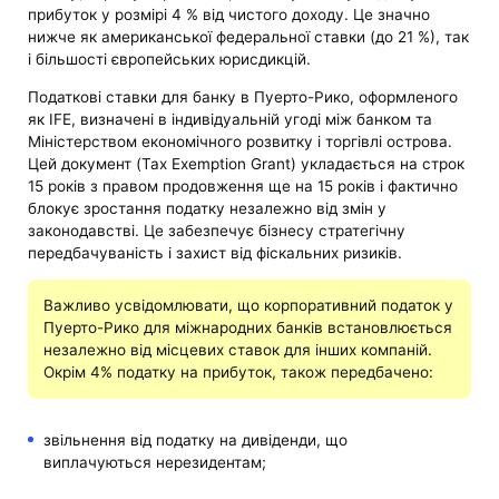
прибуток у розмірі 4 % від чистого доходу. Це значно
нижче як американської федеральної ставки (до 21 %), так
і більшості європейських юрисдикцій.
Податкові ставки для банку в Пуерто-Рико, оформленого
як IFE, визначені в індивідуальній угоді між банком та
Міністерством економічного розвитку і торгівлі острова.
Цей документ (Tax Exemption Grant) укладається на строк
15 років з правом продовження ще на 15 років і фактично
блокує зростання податку незалежно від змін у
законодавстві. Це забезпечує бізнесу стратегічну
передбачуваність і захист від фіскальних ризиків.
Важливо усвідомлювати, що корпоративний податок у
Пуерто-Рико для міжнародних банків встановлюється
незалежно від місцевих ставок для інших компаній.
Окрім 4% податку на прибуток, також передбачено:
звільнення від податку на дивіденди, що
виплачуються нерезидентам;