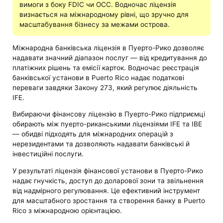
вимоги з боку FDIC чи OCC. Водночас ліцензія
визнається на міжнародному рівні, що зручно для
масштабування бізнесу за межами острова.
Міжнародна банківська ліцензія в Пуерто-Рико дозволяє
надавати значний діапазон послуг — від кредитування до
платіжних рішень та емісії карток. Водночас реєстрація
банківської установи в Puerto Rico надає податкові
переваги завдяки Закону 273, який регулює діяльність
IFE.
Вибираючи фінансову ліцензію в Пуерто-Рико підприємці
обирають між пуерто-риканськими ліцензіями IFE та IBE
— обидві підходять для міжнародних операцій з
нерезидентами та дозволяють надавати банківські й
інвестиційні послуги.
У результаті ліцензія фінансової установи в Пуерто-Рико
надає гнучкість, доступ до доларової зони та звільнення
від надмірного регулювання. Це ефективний інструмент
для масштабного зростання та створення банку в Puerto
Rico з міжнародною орієнтацією.