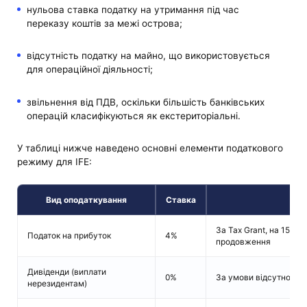
нульова ставка податку на утримання під час
переказу коштів за межі острова;
відсутність податку на майно, що використовується
для операційної діяльності;
звільнення від ПДВ, оскільки більшість банківських
операцій класифікуються як екстериторіальні.
У таблиці нижче наведено основні елементи податкового
режиму для IFE:
Вид оподаткування
Ставка
П
За Tax Grant, на 15 ро
Податок на прибуток
4%
продовження
Дивіденди (виплати
0%
За умови відсутності
нерезидентам)