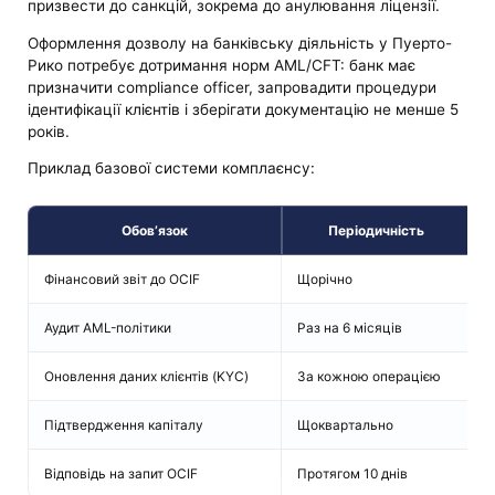
призвести до санкцій, зокрема до анулювання ліцензії.
Оформлення дозволу на банківську діяльність у Пуерто-
Рико потребує дотримання норм AML/CFT: банк має
призначити compliance officer, запровадити процедури
ідентифікації клієнтів і зберігати документацію не менше 5
років.
Приклад базової системи комплаєнсу:
Обов’язок
Періодичність
Фінансовий звіт до OCIF
Щорічно
Ф
Аудит AML-політики
Раз на 6 місяців
C
Оновлення даних клієнтів (KYC)
За кожною операцією
О
Підтвердження капіталу
Щоквартально
Г
Відповідь на запит OCIF
Протягом 10 днів
П