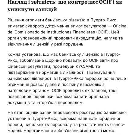
Нагляд і звітність: що контролює OCIF і як
уникнути санкцій
Рішення отримати банківську ліцензію в Пуерто-Рико
вимагає суворого дотримання вимог регулятора — Oficina
del Comisionado de Instituciones Financieras (OCIF). Цей
орган уповноважений проводити акредитацію, нагляд та
відкликання ліцензій у разі порушень.
Кожна установа, що має банківську ліцензію в Пуерто-
Рико, зобов’язана щорічно подавати до OCIF звіти про
фінансові результати, процедури KYC/AML та
підтвердження нормативів ліквідності. Ліцензування
банківської діяльності в Пуерто-Рико передбачає не лише
отримання дозволу, але й постійну взаємодію з
наглядовим органом: OCIF проводить як планові, так і
позапланові перевірки, зокрема запити оригіналів
документів та інтерв’ю з персоналом.
На етапі оцінки заяви перевіряють реєстрацію банківської
установи в Пуерто-Рико, зокрема наявність юридичної
адреси, чисельність персоналу та реалістичність бізнес-
моделі. Недотримання зобов’язань зі звітності може