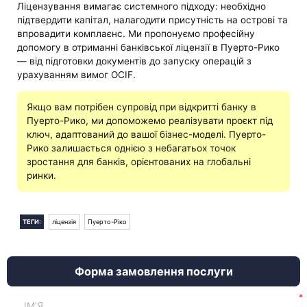
Ліцензування вимагає системного підходу: необхідно
підтвердити капітал, налагодити присутність на острові та
впровадити комплаєнс. Ми пропонуємо професійну
допомогу в отриманні банківської ліцензії в Пуерто-Рико
— від підготовки документів до запуску операцій з
урахуванням вимог OCIF.
Якщо вам потрібен супровід при відкритті банку в
Пуерто-Рико, ми допоможемо реалізувати проєкт під
ключ, адаптований до вашої бізнес-моделі. Пуерто-
Рико залишається однією з небагатьох точок
зростання для банків, орієнтованих на глобальні
ринки.
ТЕГИ:
ліцензія
Пуерто-Ріко
Форма замовлення послуги
ІМ’Я