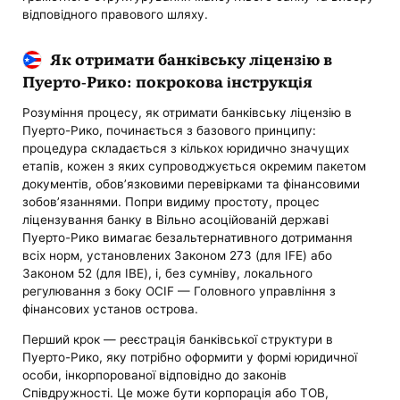
відповідного правового шляху.
Як отримати банківську ліцензію в
Пуерто-Рико: покрокова інструкція
Розуміння процесу, як отримати банківську ліцензію в
Пуерто-Рико, починається з базового принципу:
процедура складається з кількох юридично значущих
етапів, кожен з яких супроводжується окремим пакетом
документів, обов’язковими перевірками та фінансовими
зобов’язаннями. Попри видиму простоту, процес
ліцензування банку в Вільно асоційованій державі
Пуерто-Рико вимагає безальтернативного дотримання
всіх норм, установлених Законом 273 (для IFE) або
Законом 52 (для IBE), і, без сумніву, локального
регулювання з боку OCIF — Головного управління з
фінансових установ острова.
Перший крок — реєстрація банківської структури в
Пуерто-Рико, яку потрібно оформити у формі юридичної
особи, інкорпорованої відповідно до законів
Співдружності. Це може бути корпорація або ТОВ,