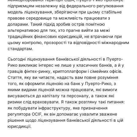
підприємцям незалежну від федерального регулювання
модель ліцензування, зберігаючи при цьому стабільне
правове середовище та можливість працювати з
доларами. Такий підхід зробив острів помітною
альтернативою для тих, хто прагне вийти за межі
традиційних фінансових юрисдикцій, не втрачаючи при
цьому контролю, прозорості та відповідності міжнародним
стандартам.
Сьогодні ліцензування банківської діяльності в Пуерто-
Рико викликає інтерес не лише у класичних банків, а й у
гравців фінтех-ринку, криптоплатформ і сімейних офісів.
Стаття, яку ви читаєте, надасть вам повне розуміння
того, як оформити ліцензію на банк у Пуерто-Рико, з
якими видами ліцензій можна працювати, які вимоги
висуваються до капіталу та персоналу, а також які
ризики слід враховувати. Я також розгляну такі питання:
як побудувати інфраструктуру, яке призначення
регулятора OCIF, як він допомагає ухвалити зважене
рішення щодо ліцензування банківської діяльності в цій
юрисдикції.