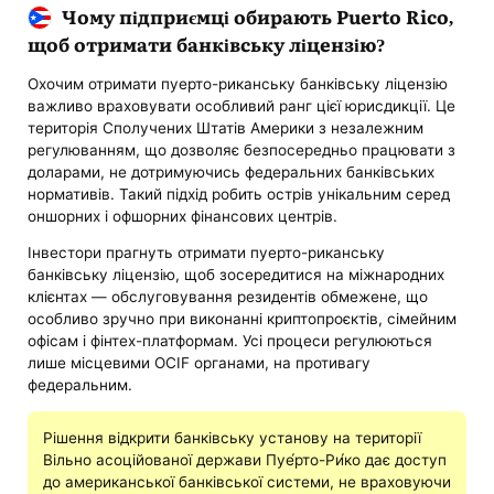
Чому підприємці обирають Puerto Rico,
щоб отримати банківську ліцензію?
Охочим отримати пуерто-риканську банківську ліцензію
важливо враховувати особливий ранг цієї юрисдикції. Це
територія Сполучених Штатів Америки з незалежним
регулюванням, що дозволяє безпосередньо працювати з
доларами, не дотримуючись федеральних банківських
нормативів. Такий підхід робить острів унікальним серед
оншорних і офшорних фінансових центрів.
Інвестори прагнуть отримати пуерто-риканську
банківську ліцензію, щоб зосередитися на міжнародних
клієнтах — обслуговування резидентів обмежене, що
особливо зручно при виконанні криптопроєктів, сімейним
офісам і фінтех-платформам. Усі процеси регулюються
лише місцевими OCIF органами, на противагу
федеральним.
Рішення відкрити банківську установу на території
Вільно асоційованої держави Пуе́рто-Ри́ко дає доступ
до американської банківської системи, не враховуючи