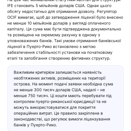
IFE становить 5 мільйонів доларів США. Однак цього
обсягу недостатньо для отримання дозволу. Регулятор
OCIF вимагає, щоб до затвердження ліцензії було внесено
не менше 10 мільйонів доларів у вигляді оплаченого
капіталу. Ця сума має бути підтверджена документально
та розміщена на окремому рахунку в одному з
уповноважених банків. Такі умови отримання банківської
ліцензії в Пуерто-Рико встановлено з метою
забезпечення стабільності установи на початковому
етапі та запобігання створенню фіктивних структур.
Важливим критерієм залишається наявність
необтяжених активів, розміщених на території
острова. На момент подачі заявки необхідна сума
не менше 300 тисяч доларів США, надалі – не
менше 750 тисяч. Ці кошти мають перебувати під
контролем пуерто-риканської юрисдикції та не
можуть використовуватися для покриття
операційних витрат. Це правило закріплене в
законодавстві, що регулює вимоги ліцензування
банків у Пуерто-Рико.