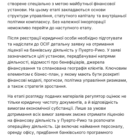
створене спеціально з метою майбутньої фінансової
установи. На цьому етапі закладаються основи
структури управління, статутного капіталу та внутрішньої
політики комплаєнсу. Без належної інкорпорації
неможливо перейти до наступного етапу.
Після реєстрації юридичної особи необхідно підготувати
та надіслати до OCIF детальну заявку на отримання
ліцензії на банківську діяльність у Пуерто-Рико. У заяві
зазначаються цілі установи, передбачувані напрями
діяльності, відомості про бенефіціарів, джерела
фінансування та спланована географія клієнтів. Ключовим
елементом є бізнес-план, у якому мають бути розкриті
фінансові моделі, прогнози, політика управління ризиками,
а також стратегія зростання.
На етапі розгляду поданих матеріалів регулятор оцінює не
тільки юридичну чистоту документів, а й відповідність
вимогам економічної субстанції. Лише за умови
дотримання всіх вимог заявник зможе отримати ліцензію
на фінансову діяльність у Пуерто-Рико та розпочати
операційну діяльність. Це включає наймання персоналу,
оренду офісу, придбання банківського програмного