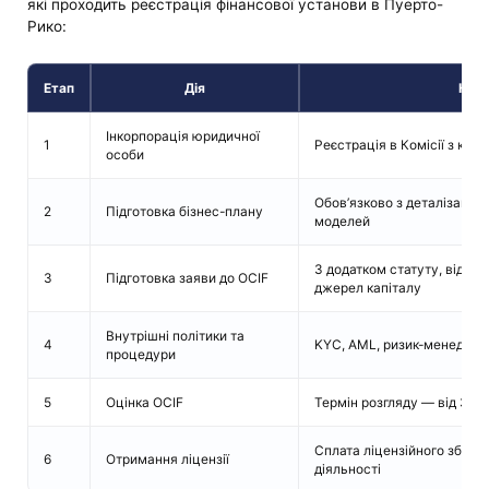
які проходить реєстрація фінансової установи в Пуерто-
Рико:
Етап
Дія
Ком
Інкорпорація юридичної
1
Реєстрація в Комісії з кор
особи
Обов’язково з деталізаціє
2
Підготовка бізнес-плану
моделей
З додатком статуту, відомо
3
Підготовка заяви до OCIF
джерел капіталу
Внутрішні політики та
4
KYC, AML, ризик-менеджмен
процедури
5
Оцінка OCIF
Термін розгляду — від 3 до
Сплата ліцензійного збору 
6
Отримання ліцензії
діяльності