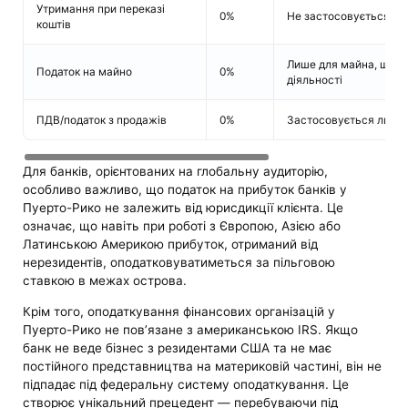
Утримання при переказі
0%
Не застосовується до
коштів
Лише для майна, що в
Податок на майно
0%
діяльності
ПДВ/податок з продажів
0%
Застосовується лише 
Для банків, орієнтованих на глобальну аудиторію,
особливо важливо, що податок на прибуток банків у
Пуерто-Рико не залежить від юрисдикції клієнта. Це
означає, що навіть при роботі з Європою, Азією або
Латинською Америкою прибуток, отриманий від
нерезидентів, оподатковуватиметься за пільговою
ставкою в межах острова.
Крім того, оподаткування фінансових організацій у
Пуерто-Рико не пов’язане з американською IRS. Якщо
банк не веде бізнес з резидентами США та не має
постійного представництва на материковій частині, він не
підпадає під федеральну систему оподаткування. Це
створює унікальний прецедент — перебуваючи під