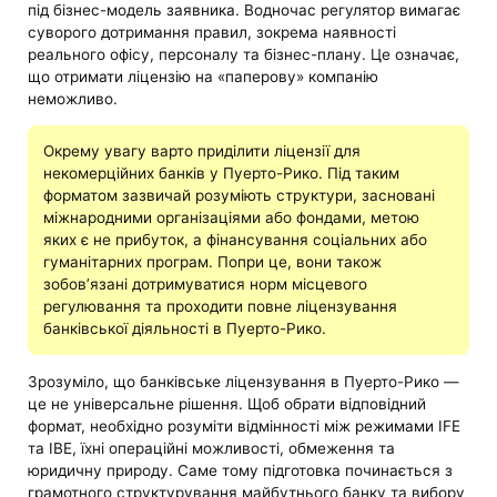
під бізнес-модель заявника. Водночас регулятор вимагає
суворого дотримання правил, зокрема наявності
реального офісу, персоналу та бізнес-плану. Це означає,
що отримати ліцензію на «паперову» компанію
неможливо.
Окрему увагу варто приділити ліцензії для
некомерційних банків у Пуерто-Рико. Під таким
форматом зазвичай розуміють структури, засновані
міжнародними організаціями або фондами, метою
яких є не прибуток, а фінансування соціальних або
гуманітарних програм. Попри це, вони також
зобов’язані дотримуватися норм місцевого
регулювання та проходити повне ліцензування
банківської діяльності в Пуерто-Рико.
Зрозуміло, що банківське ліцензування в Пуерто-Рико —
це не універсальне рішення. Щоб обрати відповідний
формат, необхідно розуміти відмінності між режимами IFE
та IBE, їхні операційні можливості, обмеження та
юридичну природу. Саме тому підготовка починається з
грамотного структурування майбутнього банку та вибору