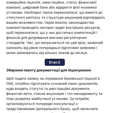
комерційна ліцензія, інвестиційна, статус фінансової
компанії, цифровий банк або відкриття філії іноземної
установи. Необхідно також переконатися, що вимоги до
статутного капіталу та структури акціонерів відповідають
вашим можливостям. Окрім аналізу законодавства
компанії проводять експрес-аудит внутрішніх ресурсів,
щоб переконатися, що у них достатньо компетенцій і
фінансів для дотримання високих регуляторних
стандартів. Час, що витрачається на цей крок, зазвичай
залежить від рівня попередньої підготовки заявника і
може змінюватись від кількох тижнів до місяця.
Етап 2
Збирання пакету документації для ліцензування
Щоб подати заявку на отримання банківської ліцензії в
ОАЕ, потрібно підготувати основний пакет документів,
куди входять статутні та реєстраційні документи,
фінансові звіти, списки акціонерів і топ-менеджменту та
план розвитку майбутньої установи. За потреби,
організовуються попередні консультації з
представниками Центрального банку, щоб прояснити