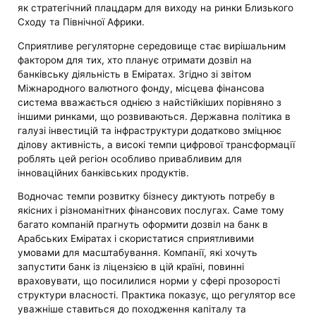
як стратегічний плацдарм для виходу на ринки Близького
Сходу та Північної Африки.
Сприятливе регуляторне середовище стає вирішальним
фактором для тих, хто планує отримати дозвіл на
банківську діяльність в Еміратах. Згідно зі звітом
Міжнародного валютного фонду, місцева фінансова
система вважається однією з найстійкіших порівняно з
іншими ринками, що розвиваються. Державна політика в
галузі інвестицій та інфраструктури додатково зміцнює
ділову активність, а високі темпи цифрової трансформації
роблять цей регіон особливо привабливим для
інноваційних банківських продуктів.
Водночас темпи розвитку бізнесу диктують потребу в
якісних і різноманітних фінансових послугах. Саме тому
багато компаній прагнуть оформити дозвіл на банк в
Арабських Еміратах і скористатися сприятливими
умовами для масштабування. Компанії, які хочуть
запустити банк із ліцензією в цій країні, повинні
враховувати, що посилилися норми у сфері прозорості
структури власності. Практика показує, що регулятор все
уважніше ставиться до походження капіталу та