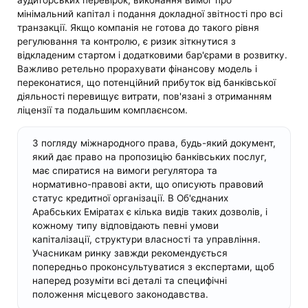
аудиторських перевірок, виконання вимог про
мінімальний капітал і подання докладної звітності про всі
транзакції. Якщо компанія не готова до такого рівня
регулювання та контролю, є ризик зіткнутися з
відкладеним стартом і додатковими бар'єрами в розвитку.
Важливо ретельно прорахувати фінансову модель і
переконатися, що потенційний прибуток від банківської
діяльності перевищує витрати, пов'язані з отриманням
ліцензії та подальшим комплаєнсом.
З погляду міжнародного права, будь-який документ,
який дає право на пропозицію банківських послуг,
має спиратися на вимоги регулятора та
нормативно-правові акти, що описують правовий
статус кредитної організації. В Об'єднаних
Арабських Еміратах є кілька видів таких дозволів, і
кожному типу відповідають певні умови
капіталізації, структури власності та управління.
Учасникам ринку завжди рекомендується
попередньо проконсультуватися з експертами, щоб
наперед розуміти всі деталі та специфічні
положення місцевого законодавства.