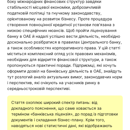
боку міжнародних фінансових структур завдяки
стабільності місцевої економіки, доброзичливій
податковій політиці та гнучкому законодавству,
орієнтованому на розвиток бізнесу. Проте процедура
створення повноцінної кредитної установи пов'язана з
низкою специфічних нюансів. Щоб пройти ліцензування
банку в ОАЕ й надалі успішно вести діяльність, необхідно
досконально розібратися в правилах Центрального банку,
а також особливостях корпоративного права. У цій статті
міститься комплексний огляд усіх правових механізмів,
необхідних для відкриття фінансової структури, а також
пропонуються практичні поради. Підприємці, які хочуть
оформити дозвіл на банківську діяльність в ОАЕ, знайдуть
тут розлогий аналіз актуальних вимог, законодавчих норм
і перспектив, які очікують на учасників ринку в
середньостроковій перспективі.
Стаття охоплює широкий спектр питань: від
докладного пояснення, що саме ховається за
терміном «банківська ліцензія», до порад із підготовки
документів і складання бізнес-плану. Крім того,
наводяться нові статистичні дані, які відображають