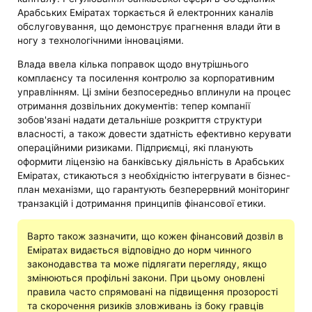
Арабських Еміратах торкається й електронних каналів
обслуговування, що демонструє прагнення влади йти в
ногу з технологічними інноваціями.
Влада ввела кілька поправок щодо внутрішнього
комплаєнсу та посилення контролю за корпоративним
управлінням. Ці зміни безпосередньо вплинули на процес
отримання дозвільних документів: тепер компанії
зобов'язані надати детальніше розкриття структури
власності, а також довести здатність ефективно керувати
операційними ризиками. Підприємці, які планують
оформити ліцензію на банківську діяльність в Арабських
Еміратах, стикаються з необхідністю інтегрувати в бізнес-
план механізми, що гарантують безперервний моніторинг
транзакцій і дотримання принципів фінансової етики.
Варто також зазначити, що кожен фінансовий дозвіл в
Еміратах видається відповідно до норм чинного
законодавства та може підлягати перегляду, якщо
змінюються профільні закони. При цьому оновлені
правила часто спрямовані на підвищення прозорості
та скорочення ризиків зловживань із боку гравців