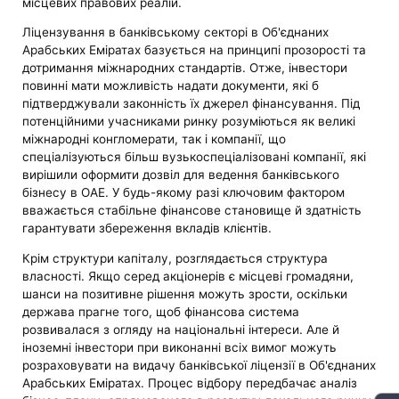
місцевих правових реалій.
Ліцензування в банківському секторі в Об'єднаних
Арабських Еміратах базується на принципі прозорості та
дотримання міжнародних стандартів. Отже, інвестори
повинні мати можливість надати документи, які б
підтверджували законність їх джерел фінансування. Під
потенційними учасниками ринку розуміються як великі
міжнародні конгломерати, так і компанії, що
спеціалізуються більш вузькоспеціалізовані компанії, які
вирішили оформити дозвіл для ведення банківського
бізнесу в ОАЕ. У будь-якому разі ключовим фактором
вважається стабільне фінансове становище й здатність
гарантувати збереження вкладів клієнтів.
Крім структури капіталу, розглядається структура
власності. Якщо серед акціонерів є місцеві громадяни,
шанси на позитивне рішення можуть зрости, оскільки
держава прагне того, щоб фінансова система
розвивалася з огляду на національні інтереси. Але й
іноземні інвестори при виконанні всіх вимог можуть
розраховувати на видачу банківської ліцензії в Об'єднаних
Арабських Еміратах. Процес відбору передбачає аналіз