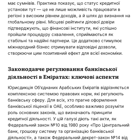
має сумнівів. Практика показує, що статус кредитної
установи тут — це не лише можливість працювати в
регіоні з високим рівнем доходів, а й шлях до визнання на
глобальному рівні. Місцеві рейтинги ділової довіри
підтверджують, що фінансові інститути, які успішно
пройшли процедуру схвалення, сприймаються як
стабільні та надійні партнери. Це додатково стимулює
міжнародний бізнес отримувати відповідні дозволи,
створюючи цим позитивний ефект для всієї економіки.
Законодавче регулювання банківської
діяльності в Еміратах: ключові аспекти
Юрисдикція Об'єднаних Арабських Еміратів відрізняється
комплексною системою правових норм, які регулюють
банківську сферу. Для всіх, хто прагне оформлення
банківської ліцензії в ОАЕ, особливо важливо розуміти
роль основних законів, що визначають принципи
кредитної діяльності. У цій галузі діють такі акти, як
Федеральний закон №10 від 1980 року «Про Центральний
банк, грошову систему та організацію банківської
діяльності», а також Федеральний декрет-закон №14 від