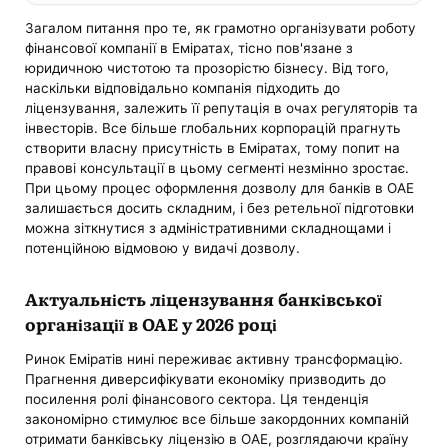
Загалом питання про те, як грамотно організувати роботу
фінансової компанії в Еміратах, тісно пов'язане з
юридичною чистотою та прозорістю бізнесу. Від того,
наскільки відповідально компанія підходить до
ліцензування, залежить її репутація в очах регуляторів та
інвесторів. Все більше глобальних корпорацій прагнуть
створити власну присутність в Еміратах, тому попит на
правові консультації в цьому сегменті незмінно зростає.
При цьому процес оформлення дозволу для банків в ОАЕ
залишається досить складним, і без ретельної підготовки
можна зіткнутися з адміністративними складнощами і
потенційною відмовою у видачі дозволу.
Актуальність ліцензування банківської
організації в ОАЕ у 2026 році
Ринок Еміратів нині переживає активну трансформацію.
Прагнення диверсифікувати економіку призводить до
посилення ролі фінансового сектора. Ця тенденція
закономірно стимулює все більше закордонних компаній
отримати банківську ліцензію в ОАЕ, розглядаючи країну