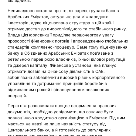
вкладників.
Невипадково питання про те, як зареєструвати банк в
Арабських Еміратах, актуальне для міжнародних
інвесторів, адже ліцензована структура в цій країні
отримує доступ до високоліквідного та стабільного ринку.
Влада цієї юрисдикції приділяє першочергову увагу
прозорості фінансових потоків і впровадженню глобальних
стандартів комплаєнс-процедур. Саме тому ліцензування
банку в Об'єднаних Арабських Еміратах пов'язане з
ретельною перевіркою власників, їхньої ділової репутації
та джерел капіталу. Фінансова установа, яка планує
отримати дозвіл на фінансову діяльність в ОАЕ,
зобов'язана забезпечити високий рівень корпоративного
управління та дотримання принципів боротьби з
відмиванням грошей і фінансуванням незаконних
операцій.
Перш ніж розпочинати процес оформлення правових
документів, необхідно усвідомити, що означає бути
повноцінною кредитною організацією в Еміратах. Під цим
мається на увазі не лише наявність статусу від
Центрального банку, а й готовність до регулярних