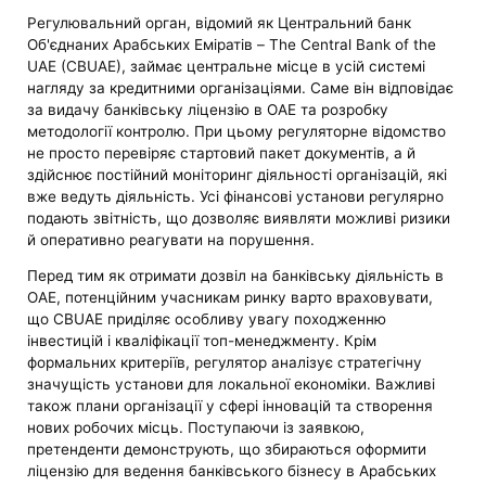
Регулювальний орган, відомий як Центральний банк
Об'єднаних Арабських Еміратів – The Central Bank of the
UAE (CBUAE), займає центральне місце в усій системі
нагляду за кредитними організаціями. Саме він відповідає
за видачу банківську ліцензію в ОАЕ та розробку
методології контролю. При цьому регуляторне відомство
не просто перевіряє стартовий пакет документів, а й
здійснює постійний моніторинг діяльності організацій, які
вже ведуть діяльність. Усі фінансові установи регулярно
подають звітність, що дозволяє виявляти можливі ризики
й оперативно реагувати на порушення.
Перед тим як отримати дозвіл на банківську діяльність в
ОАЕ, потенційним учасникам ринку варто враховувати,
що CBUAE приділяє особливу увагу походженню
інвестицій і кваліфікації топ-менеджменту. Крім
формальних критеріїв, регулятор аналізує стратегічну
значущість установи для локальної економіки. Важливі
також плани організації у сфері інновацій та створення
нових робочих місць. Поступаючи із заявкою,
претенденти демонструють, що збираються оформити
ліцензію для ведення банківського бізнесу в Арабських