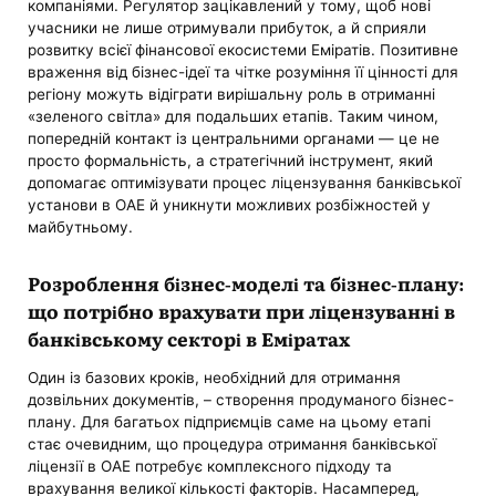
компаніями. Регулятор зацікавлений у тому, щоб нові
учасники не лише отримували прибуток, а й сприяли
розвитку всієї фінансової екосистеми Еміратів. Позитивне
враження від бізнес-ідеї та чітке розуміння її цінності для
регіону можуть відіграти вирішальну роль в отриманні
«зеленого світла» для подальших етапів. Таким чином,
попередній контакт із центральними органами — це не
просто формальність, а стратегічний інструмент, який
допомагає оптимізувати процес ліцензування банківської
установи в ОАЕ й уникнути можливих розбіжностей у
майбутньому.
Розроблення бізнес-моделі та бізнес-плану:
що потрібно врахувати при ліцензуванні в
банківському секторі в Еміратах
Один із базових кроків, необхідний для отримання
дозвільних документів, – створення продуманого бізнес-
плану. Для багатьох підприємців саме на цьому етапі
стає очевидним, що процедура отримання банківської
ліцензії в ОАЕ потребує комплексного підходу та
врахування великої кількості факторів. Насамперед,