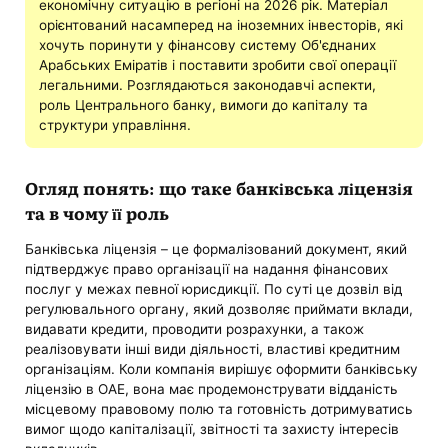
економічну ситуацію в регіоні на 2026 рік. Матеріал
орієнтований насамперед на іноземних інвесторів, які
хочуть поринути у фінансову систему Об'єднаних
Арабських Еміратів і поставити зробити свої операції
легальними. Розглядаються законодавчі аспекти,
роль Центрального банку, вимоги до капіталу та
структури управління.
Огляд понять: що таке банківська ліцензія
та в чому її роль
Банківська ліцензія – це формалізований документ, який
підтверджує право організації на надання фінансових
послуг у межах певної юрисдикції. По суті це дозвіл від
регулювального органу, який дозволяє приймати вклади,
видавати кредити, проводити розрахунки, а також
реалізовувати інші види діяльності, властиві кредитним
організаціям. Коли компанія вирішує оформити банківську
ліцензію в ОАЕ, вона має продемонструвати відданість
місцевому правовому полю та готовність дотримуватись
вимог щодо капіталізації, звітності та захисту інтересів