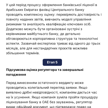
У цей період процесу оформлення банківської ліцензії в
Арабських Еміратах фахівці Центрального банку
проводять комплексну оцінку: перевіряють достовірність і
повноту наданих звітів, вивчають моделі управління
ризиками та аналізують кваліфікацію ключових осіб.
Додатково можуть бути організовані зустрічі з
керівниками майбутнього банку, де детально
обговорюються корпоративна структура та технологічні
аспекти. Зазвичай експертиза триває від одного до трьох
місяців, але для нестандартних проєктів можливе
збільшення термінів.
Етап 5
Підсумкова оцінка регулятора та завершальні
погодження
Перед винесенням остаточного вердикту може
проводитись колегіальний перегляд заявки. Якщо
виявлено дрібні невідповідності, компаніям дається час
на їх усунення. Якщо компанія зуміла пройти процедуру
ліцензування банку в ОАЕ без зауважень, регулятор
видає офіційний документ, що підтверджує право на