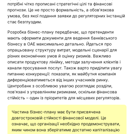
потрібні чітко прописані стратегічні цілі та фінансові
прогнози. Це не просто формальність, а обов'язкова
умова, без якої подання заявки до регуляторних інстанцій
стає безглуздим.
Розробка бізнес-плану передбачає, що претенденти
мають оформити документи для ведення банківського
бізнесу в ОАЕ максимально детально. Йдеться про
опрацьовану структуру витрат, модельні сценарії для
різних економічних умов й оцінку ризиків. Важливо
описати продуктову лінійку, методи залучення клієнтів і
канали просування послуг. Також варто приділити увагу
питанню конкуренції: показати, як майбутня компанія
диференціюватиметься від інших учасників ринку.
Центробанк з особливою увагою розглядає розділи,
пов'язані з управлінням ризиками, оскільки фінансова
стійкість – один із пріоритетів для місцевих регуляторів.
Частина бізнес-плану має бути присвячена
довгостроковій стійкості фінансової моделі. Це
означає, що організації необхідно продемонструвати,
яким чином вона зберігатиме достатню капіталізацію