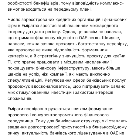
особистості бенефіціарів, тому відповідність комплаєнс-
вимог знаходиться на передньому плані.
Число зареєстрованих кредитних організацій і фінансових
фірм в Еміратах зростає зі збільшенням міжнародного
інтересу до цього регіону. Однак, це зовсім не означає,
що отримати фінансову ліцензію в ОАЕ легко. Швидше,
навпаки, кожна заявка проходить багатоетапну перевірку,
яка враховує не лише відповідність формальним
критеріям, а й стратегічну значущість проєкту для країни.
Ті, хто прагне працювати з місцевим населенням і
покращувати фінансову інфраструктуру, мають більше
шансів на успіх, ніж компанії, які мають виключно
спекулятивні цілі. Регулювання сфери банківських послуг
продовжує вдосконалюватись, щоб підтримувати баланс
між стимулюванням інвестицій і захистом інтересів
споживачів.
Емірати послідовно рухаються шляхом формування
прозорого і конкурентоспроможного фінансового
середовища. Тому для банківських структур, які ставлять
завдання довгострокової присутності на близькосхідному
ринку, актуальність банківського ліцензування в ОАЕ не