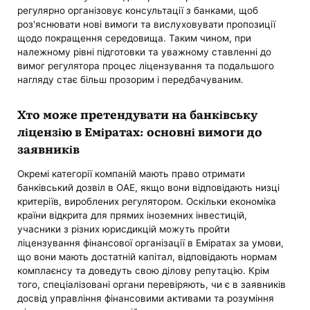
регулярно організовує консультації з банками, щоб
роз'яснювати нові вимоги та вислуховувати пропозиції
щодо покращення середовища. Таким чином, при
належному рівні підготовки та уважному ставленні до
вимог регулятора процес ліцензування та подальшого
нагляду стає більш прозорим і передбачуваним.
Хто може претендувати на банківську
ліцензію в Еміратах: основні вимоги до
заявників
Окремі категорії компаній мають право отримати
банківський дозвіл в ОАЕ, якщо вони відповідають низці
критеріїв, вироблених регулятором. Оскільки економіка
країни відкрита для прямих іноземних інвестицій,
учасники з різних юрисдикцій можуть пройти
ліцензування фінансової організації в Еміратах за умови,
що вони мають достатній капітал, відповідають нормам
комплаєнсу та доведуть свою ділову репутацію. Крім
того, спеціалізовані органи перевіряють, чи є в заявників
досвід управління фінансовими активами та розуміння