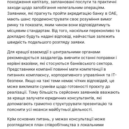
походження капіталу, заплановані послуги та практичні
заходи щодо запобігання нелегальним операціям.
Заявники, які прагнуть пройти акредитацію банку в ОАЕ,
мають шанс продемонструвати своє розуміння вимог
ринку та показати, яким чином вони відповідатимуть
місцевим стандартам. Від того, наскільки переконливо та
докладно будуть надані відповіді, найчастіше залежить
швидкість подальшого розгляду заявки.
Для кращої взаємодії з центральними органами
рекомендується заздалегідь вивчити останні поправки і
керівні вказівки, які стосуються банківського сектора.
Представники компанії повинні мати компетенції в
питаннях комплаєнсу, корпоративного управління та IT-
безпеки. Якщо на такі теми немає чітких відповідей, це
може викликати сумніви щодо готовності проєкту до
реалізації. Тому більшість серйозних заявників вважають
за краще залучати юридичних консультантів, які
допомагають грамотно структурувати презентацію та
пояснити усі нюанси майбутньої діяльності.
Крім основних питань, у межах консультації може
розглядатися план співробітництва з локальними