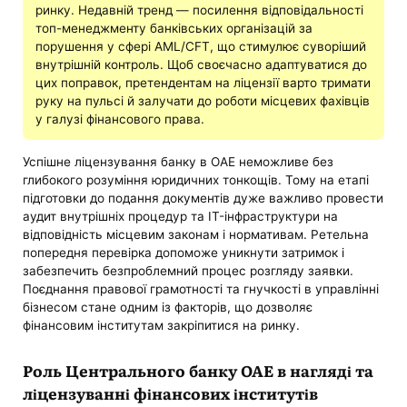
ринку. Недавній тренд — посилення відповідальності
топ-менеджменту банківських організацій за
порушення у сфері AML/CFT, що стимулює суворіший
внутрішній контроль. Щоб своєчасно адаптуватися до
цих поправок, претендентам на ліцензії варто тримати
руку на пульсі й залучати до роботи місцевих фахівців
у галузі фінансового права.
Успішне ліцензування банку в ОАЕ неможливе без
глибокого розуміння юридичних тонкощів. Тому на етапі
підготовки до подання документів дуже важливо провести
аудит внутрішніх процедур та IT-інфраструктури на
відповідність місцевим законам і нормативам. Ретельна
попередня перевірка допоможе уникнути затримок і
забезпечить безпроблемний процес розгляду заявки.
Поєднання правової грамотності та гнучкості в управлінні
бізнесом стане одним із факторів, що дозволяє
фінансовим інститутам закріпитися на ринку.
Роль Центрального банку ОАЕ в нагляді та
ліцензуванні фінансових інститутів