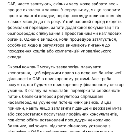
ОАЕ, часто запитують, скільки часу може забрати весь
процес схвалення заявки. У середньому, якщо говорити
про стандартні випадки, період розгляду коливається від
кількох місяців до пів року. У цей часовий період входять
формальні перевірки, запити додаткової документації та
безпосереднє спілкування з представниками наглядових
органів. Однак є випадки, коли процедура затягується,
особливо якщо в регулятора виникають питання до
походження коштів або компетенцій управлінського
складу.
Окремі компанії можуть заздалегідь планувати
клопотання, щоб оформити право на ведення банківської
діяльності в ОАЕ в прискореному режимі. Але треба
розуміти, що будь-яке прискорення у фінансовому секторі
умовне. З огляду на масштабні перевірки та серйозність
питань безпеки інтереси регулятора спрямовані
насамперед на усунення потенційних ризиків. З цієї
причини, навіть якщо заплатити підвищені державні мита
або скористатися послугами профільних консультантів,
повністю обійти встановлені процедури неможливо.
Заявники, які хочуть відкрити фінансову установу з
ліцензією в ОАЕ якнайшвидше, повинні максимально