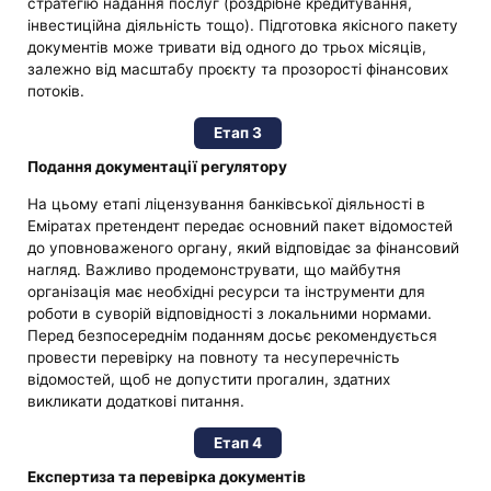
стратегію надання послуг (роздрібне кредитування,
інвестиційна діяльність тощо). Підготовка якісного пакету
документів може тривати від одного до трьох місяців,
залежно від масштабу проєкту та прозорості фінансових
потоків.
Етап 3
Подання документації регулятору
На цьому етапі ліцензування банківської діяльності в
Еміратах претендент передає основний пакет відомостей
до уповноваженого органу, який відповідає за фінансовий
нагляд. Важливо продемонструвати, що майбутня
організація має необхідні ресурси та інструменти для
роботи в суворій відповідності з локальними нормами.
Перед безпосереднім поданням досьє рекомендується
провести перевірку на повноту та несуперечність
відомостей, щоб не допустити прогалин, здатних
викликати додаткові питання.
Етап 4
Експертиза та перевірка документів