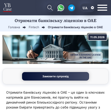
UA
Отримати банківську ліцензію в ОАЕ
EN
Головна
Fintech
Отримати банківську ліцензію в ОАЕ
CN
11.05.2026
Замовити супровід
Отримати банківську ліцензію в ОАЕ – це один із ключових
напрямків для бізнесменів, які прагнуть вийти на
динамічний ринок близькосхідного регіону. Останніми
роками Емірати привертають до себе підвищену увагу з