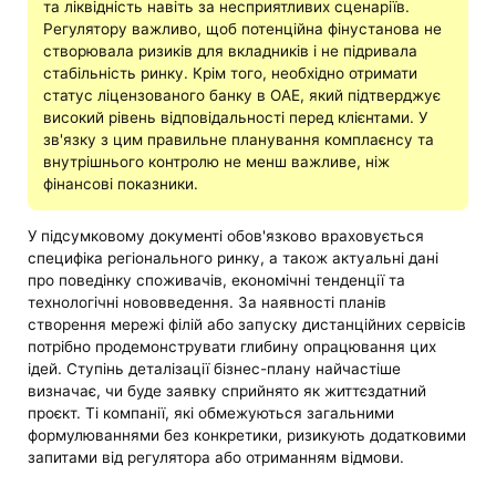
та ліквідність навіть за несприятливих сценаріїв.
Регулятору важливо, щоб потенційна фінустанова не
створювала ризиків для вкладників і не підривала
стабільність ринку. Крім того, необхідно отримати
статус ліцензованого банку в ОАЕ, який підтверджує
високий рівень відповідальності перед клієнтами. У
зв'язку з цим правильне планування комплаєнсу та
внутрішнього контролю не менш важливе, ніж
фінансові показники.
У підсумковому документі обов'язково враховується
специфіка регіонального ринку, а також актуальні дані
про поведінку споживачів, економічні тенденції та
технологічні нововведення. За наявності планів
створення мережі філій або запуску дистанційних сервісів
потрібно продемонструвати глибину опрацювання цих
ідей. Ступінь деталізації бізнес-плану найчастіше
визначає, чи буде заявку сприйнято як життєздатний
проєкт. Ті компанії, які обмежуються загальними
формулюваннями без конкретики, ризикують додатковими
запитами від регулятора або отриманням відмови.