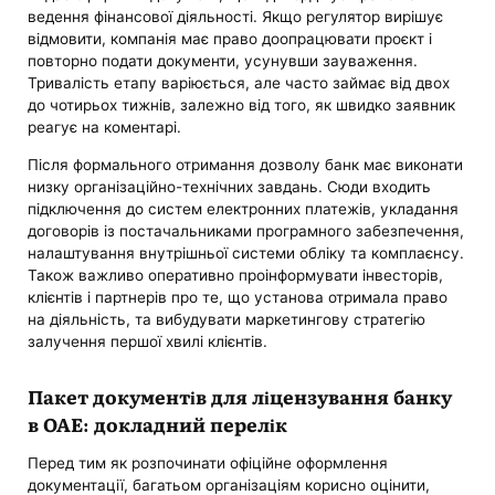
ведення фінансової діяльності. Якщо регулятор вирішує
відмовити, компанія має право доопрацювати проєкт і
повторно подати документи, усунувши зауваження.
Тривалість етапу варіюється, але часто займає від двох
до чотирьох тижнів, залежно від того, як швидко заявник
реагує на коментарі.
Після формального отримання дозволу банк має виконати
низку організаційно-технічних завдань. Сюди входить
підключення до систем електронних платежів, укладання
договорів із постачальниками програмного забезпечення,
налаштування внутрішньої системи обліку та комплаєнсу.
Також важливо оперативно проінформувати інвесторів,
клієнтів і партнерів про те, що установа отримала право
на діяльність, та вибудувати маркетингову стратегію
залучення першої хвилі клієнтів.
Пакет документів для ліцензування банку
в ОАЕ: докладний перелік
Перед тим як розпочинати офіційне оформлення
документації, багатьом організаціям корисно оцінити,