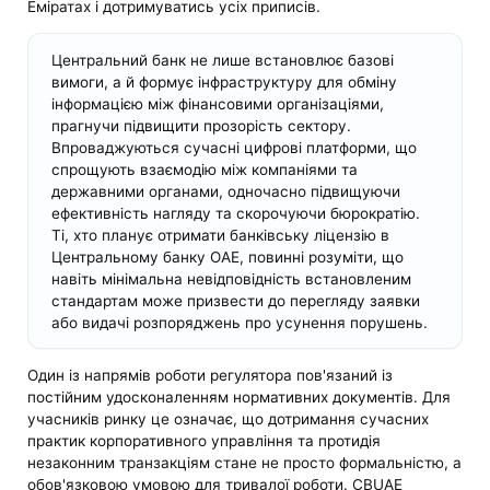
Еміратах і дотримуватись усіх приписів.
Центральний банк не лише встановлює базові
вимоги, а й формує інфраструктуру для обміну
інформацією між фінансовими організаціями,
прагнучи підвищити прозорість сектору.
Впроваджуються сучасні цифрові платформи, що
спрощують взаємодію між компаніями та
державними органами, одночасно підвищуючи
ефективність нагляду та скорочуючи бюрократію.
Ті, хто планує отримати банківську ліцензію в
Центральному банку ОАЕ, повинні розуміти, що
навіть мінімальна невідповідність встановленим
стандартам може призвести до перегляду заявки
або видачі розпоряджень про усунення порушень.
Один із напрямів роботи регулятора пов'язаний із
постійним удосконаленням нормативних документів. Для
учасників ринку це означає, що дотримання сучасних
практик корпоративного управління та протидія
незаконним транзакціям стане не просто формальністю, а
обов'язковою умовою для тривалої роботи. CBUAE