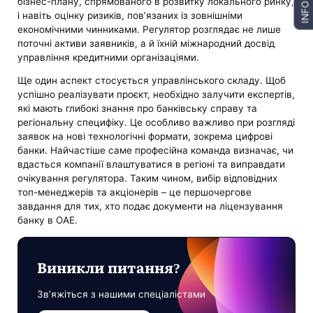
бізнес-плану, спрямованого в розвитку локального ринку,
INFO
і навіть оцінку ризиків, пов’язаних із зовнішніми
економічними чинниками. Регулятор розглядає не лише
поточні активи заявників, а й їхній міжнародний досвід
управління кредитними організаціями.
Ще один аспект стосується управлінського складу. Щоб
успішно реалізувати проєкт, необхідно залучити експертів,
які мають глибокі знання про банківську справу та
регіональну специфіку. Це особливо важливо при розгляді
заявок на нові технологічні формати, зокрема цифрові
банки. Найчастіше саме професійна команда визначає, чи
вдасться компанії влаштуватися в регіоні та виправдати
очікування регулятора. Таким чином, вибір відповідних
топ-менеджерів та акціонерів – це першочергове
завдання для тих, хто подає документи на ліцензування
банку в ОАЕ.
Виникли питання?
Зв’яжіться з нашими спеціалістами