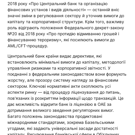
2018 року «Про Центральний банк та організацію
фінансових установ і видів діяльності» — останній вніс
значні зміни в регулювання сектору й уточнив вимоги до
капіталу та корпоративної структури. Крім того, важливу
роль відіграють положення Федерального декрет-закону
№20 від 2018 року «Про протидію відмиванню грошей і
фінансуванню тероризму», які посилюють вимоги до
AML/CFT-процедур.
Центральний банк країни видає директиви, які
встановлюють мінімальні вимоги до капіталу, методології
управління ризиками та корпоративної звітності. У
поєднанні з федеральним законодавством вони формують
жорстку, але прозору систему нагляду за фінансовим
сектором. Ключові нормативні акти охоплюють усі
аспекти ринку — від процедур ліцензування до питань,
пов'язаних із розкриттям інформації щодо транзакцій. Це
дає можливість відкрити банк із ліцензією в ОАЕ за
дотримання великого зведення регуляторних вимог.
Багато положень законодавства продиктовані
міжнародними стандартами, зокрема Базельськими
угодами, які задають універсальні засади достатності
капіталу. Регулювання банківської сфери в Об'єднаних