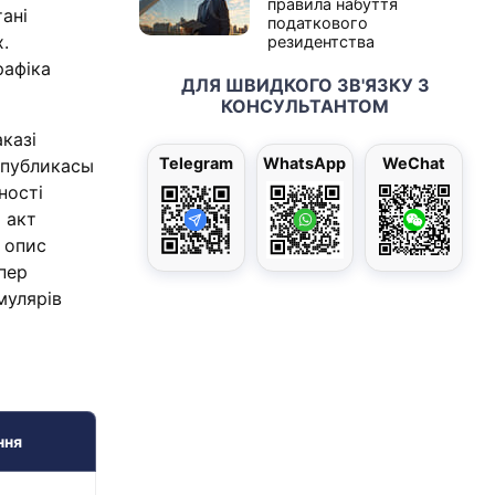
правила набуття
ані
податкового
.
резидентства
рафіка
ДЛЯ ШВИДКОГО ЗВ'ЯЗКУ З
КОНСУЛЬТАНТОМ
казі
Telegram
WhatsApp
WeChat
спубликасы
ності
 акт
 опис
пер
мулярів
ння