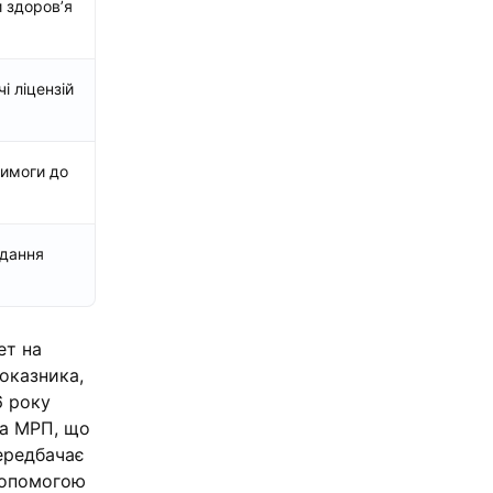
 здоров’я
і ліцензій
вимоги до
адання
ет на
оказника,
6 року
ка МРП, що
ередбачає
 допомогою