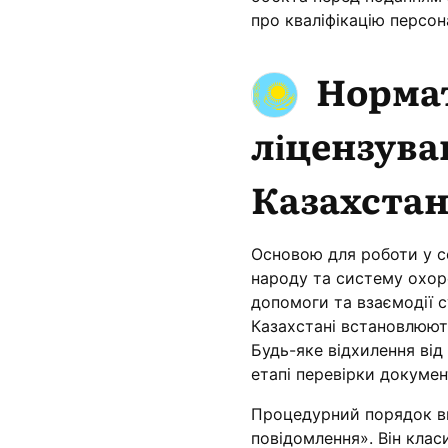
про кваліфікацію персон
Нормат
ліцензува
Казахстан
Основою для роботи у с
народу та систему охор
допомоги та взаємодії су
Казахстані встановлюют
Будь-яке відхилення ві
етапі перевірки докумен
Процедурний порядок ви
повідомлення». Він клас