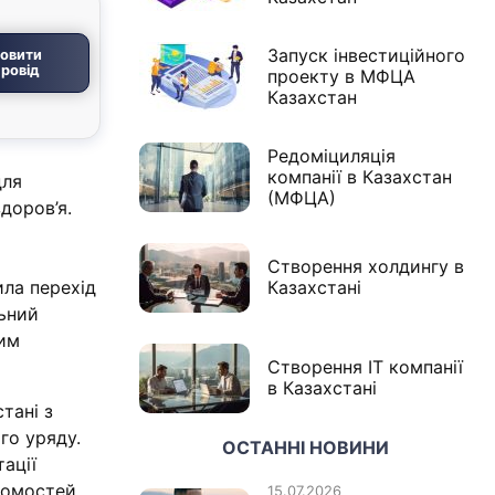
Запуск інвестиційного
овити
ровід
проекту в МФЦА
Казахстан
Редоміциляція
компанії в Казахстан
для
(МФЦА)
здоров’я.
Створення холдингу в
ла перехід
Казахстані
льний
ким
Створення IT компанії
в Казахстані
тані з
го уряду.
ОСТАННІ НОВИНИ
ації
домостей
15.07.2026