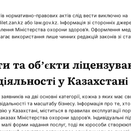
ів нормативно-правових актів слід вести виключно на
let.zan.kz або law.gov.kz. Інформація зі сторонніх джер
влення Міністерства охорони здоров’я. Оформлення мед
имагає використання лише чинних редакцій законів зі ст
ти та об’єкти ліцензув
діяльності у Казахстані
аявників на дві основні категорії, кожна з яких має св
ідальності та масштабу бізнесу. Інформація про те, хт
ію у Казахстані, міститься в правилах експлуатації по
наказах Міністерства охорони здоров’я. Індивідуальні п
а малі форми надання послуг, тоді як юрособи створюю