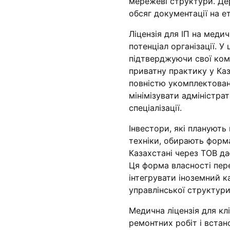
мережеві структури. Де
обсяг документації на е
Ліцензія для ІП на меди
потенціал організації. 
підтверджуючи свої ком
приватну практику у Каз
повністю укомплектован
мінімізувати адміністрат
спеціалізації.
Інвестори, які плануют
техніки, обирають форм
Казахстані через ТОВ д
Ця форма власності пер
інтегрувати іноземний к
управлінської структури
Медична ліцензія для кл
ремонтних робіт і вста