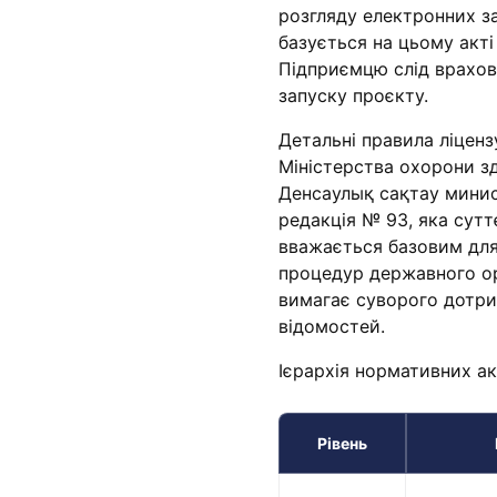
розгляду електронних за
базується на цьому акті 
Підприємцю слід врахову
запуску проєкту.
Детальні правила ліценз
Міністерства охорони з
Денсаулық сақтау минист
редакція № 93, яка сут
вважається базовим для
процедур державного орг
вимагає суворого дотри
відомостей.
Ієрархія нормативних ак
Рівень