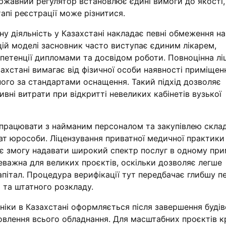
ржавний регулятор встановлює єдині вимоги до якості,
тапі реєстрації може різнитися.
чну діяльність у Казахстані накладає певні обмеження н
У цій моделі засновник часто виступає єдиним лікарем,
петенції дипломами та досвідом роботи. Повноцінна ліц
ахстані вимагає від фізичної особи наявності приміщен
ого за стандартами оснащення. Такий підхід дозволяє
ивні витрати при відкритті невеликих кабінетів вузької
ь працювати з найманим персоналом та закупівлею скла
ат юрособи. Ліцензування приватної медичної практики
ає змогу надавати широкий спектр послуг в одному при
еважна для великих проєктів, оскільки дозволяє легше
апітал. Процедура верифікації тут передбачає глибшу п
 та штатного розкладу.
ініки в Казахстані оформляється після завершення буді
новлення всього обладнання. Для масштабних проєктів 