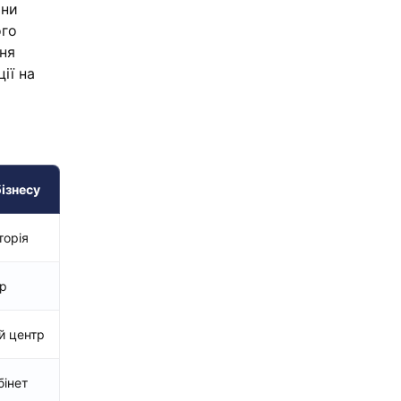
они
ого
ння
ії на
ізнесу
торія
р
й центр
бінет