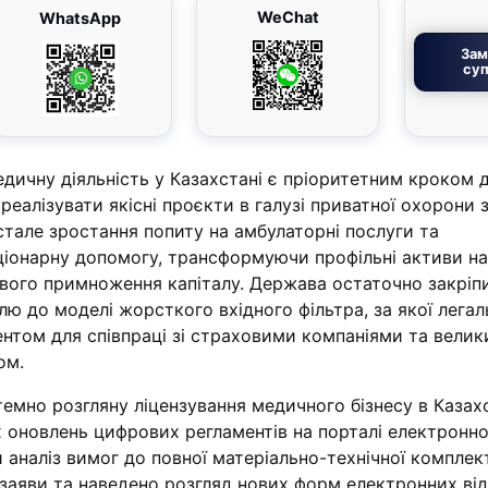
WeChat
WhatsApp
Зам
суп
едичну діяльність у Казахстані є пріоритетним кроком 
 реалізувати якісні проєкти в галузі приватної охорони 
стале зростання попиту на амбулаторні послуги та
ціонарну допомогу, трансформуючи профільні активи на
вого примноження капіталу. Держава остаточно закріпи
ю до моделі жорсткого вхідного фільтра, за якої лега
ентом для співпраці зі страховими компаніями та вели
ом.
темно розгляну ліцензування медичного бізнесу в Казахс
 оновлень цифрових регламентів на порталі електронно
 аналіз вимог до повної матеріально-технічної комплект
 заяви та наведено розгляд нових форм електронних ві