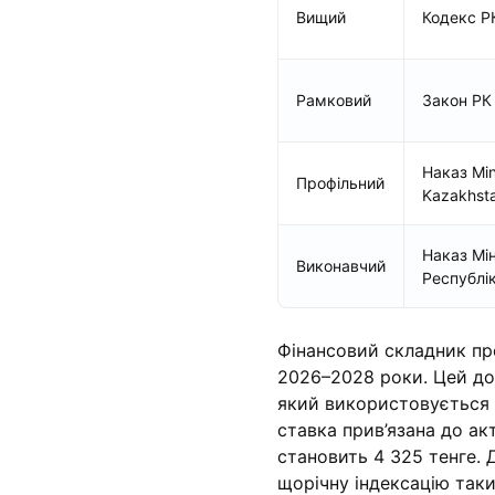
Вищий
Кодекс Р
Рамковий
Закон РК
Наказ Mini
Профільний
Kazakhst
Наказ Мі
Виконавчий
Республі
Фінансовий складник пр
2026–2028 роки. Цей до
який використовується 
ставка прив’язана до а
становить 4 325 тенге.
щорічну індексацію таки