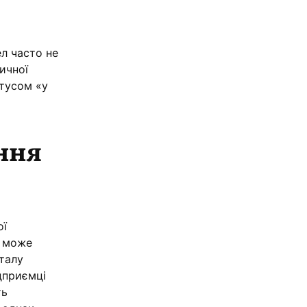
ел часто не
ичної
атусом «у
ання
ої
о може
рталу
ідприємці
ть