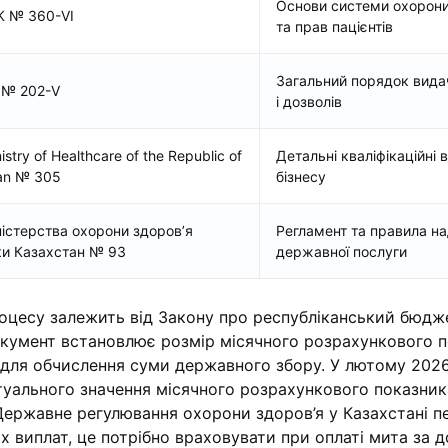
Основи системи охорони
К № 360-VI
та прав пацієнтів
Загальний порядок видач
 № 202-V
і дозволів
stry of Healthcare of the Republic of
Детальні кваліфікаційні 
an № 305
бізнесу
ністерства охорони здоров’я
Регламент та правила н
ки Казахстан № 93
державної послуги
оцесу залежить від Закону про республіканський бюдж
кумент встановлює розмір місячного розрахункового п
для обчислення суми державного збору. У лютому 202
ктуального значення місячного розрахункового показни
 Державне регулювання охорони здоров’я у Казахстані п
х виплат, це потрібно враховувати при оплаті мита за