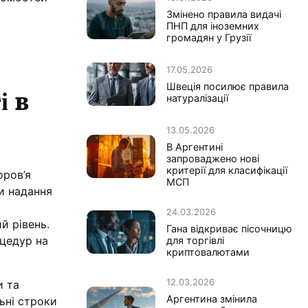
Змінено правила видачі
ПНП для іноземних
громадян у Грузії
17.05.2026
Швеція посилює правила
і в
натуралізації
13.05.2026
В Аргентині
запроваджено нові
критерії для класифікації
оров’я
МСП
и надання
24.03.2026
й рівень.
Гана відкриває пісочницю
цедур на
для торгівлі
криптовалютами
12.03.2026
и та
Аргентина змінила
льні строки