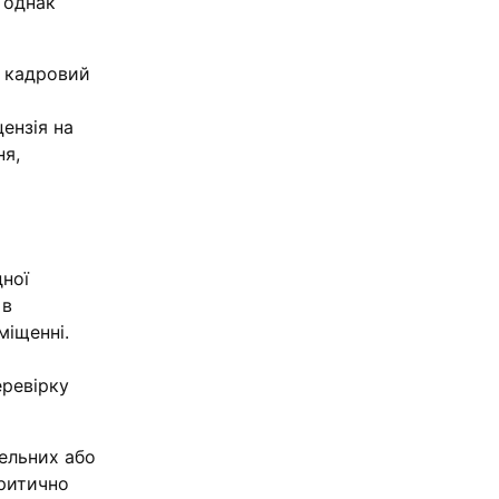
 однак
а кадровий
ензія на
ня,
дної
 в
міщенні.
еревірку
вельних або
критично