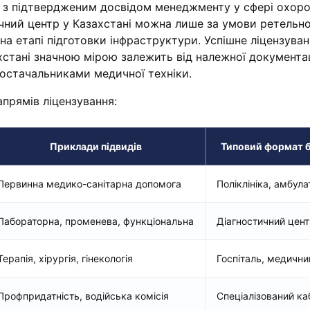
 з підтвердженим досвідом менеджменту у сфері охор
ичний центр у Казахстані можна лише за умови ретельн
на етапі підготовки інфраструктури. Успішне ліцензува
ахстані значною мірою залежить від належної документац
постачальниками медичної техніки.
напрямів ліцензування:
Приклади підвидів
Типовий формат б
Первинна медико-санітарна допомога
Поліклініка, амбула
Лабораторна, променева, функціональна
Діагностичний цент
Терапія, хірургія, гінекологія
Госпіталь, медични
Профпридатність, водійська комісія
Спеціалізований ка