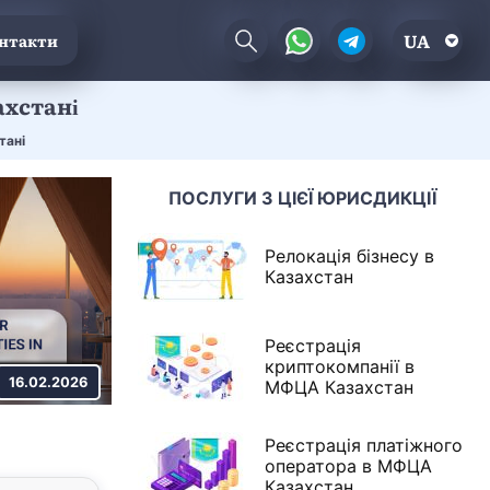
UA
нтакти
ахстані
тані
ПОСЛУГИ З ЦІЄЇ ЮРИСДИКЦІЇ
Релокація бізнесу в
Казахстан
Реєстрація
криптокомпанії в
16.02.2026
МФЦА Казахстан
Реєстрація платіжного
оператора в МФЦА
Казахстан