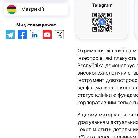
Telegram
Маврикій
Ми у соцмережах
Отримання ліцензії на м
інвесторів, які планують
Республіка демонструє 
високотехнологічну ста
інструмент довгостроко
від формального контрол
статус клініки є фундам
корпоративним сегмент
У цьому матеріалі я сис
урахуванням актуальних
Текст містить детальний
об’єкта перед поданням