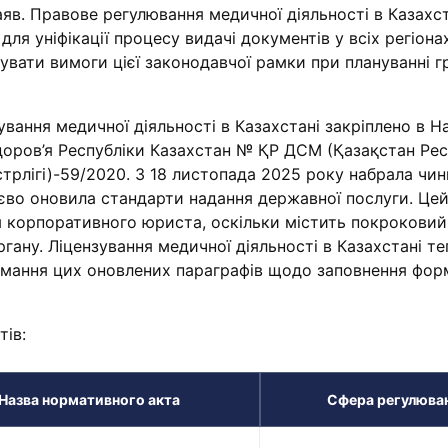
яв. Правове регулювання медичної діяльності в Казахст
для уніфікації процесу видачі документів у всіх регіонах
вати вимоги цієї законодавчої рамки при плануванні г
ування медичної діяльності в Казахстані закріплено в На
доров’я Республіки Казахстан № ҚР ДСМ (Қазақстан Ре
рлігі)-59/2020. З 18 листопада 2025 року набрала чин
тєво оновила стандарти надання державної послуги. Цей
 корпоративного юриста, оскільки містить покроковий
ану. Ліцензування медичної діяльності в Казахстані те
мання цих оновлених параграфів щодо заповнення фор
тів:
Назва нормативного акта
Сфера регулюва