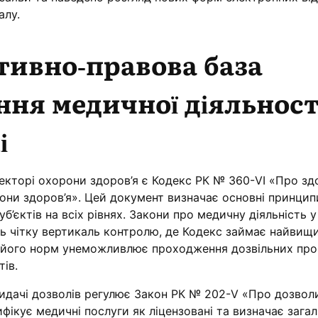
алу.
ивно-правова база
ння медичної діяльност
і
екторі охорони здоров’я є Кодекс РК № 360-VI «Про зд
они здоров’я». Цей документ визначає основні принцип
б’єктів на всіх рівнях. Закони про медичну діяльність у
ь чітку вертикаль контролю, де Кодекс займає найвищи
д його норм унеможливлює проходження дозвільних про
тів.
дачі дозволів регулює Закон РК № 202-V «Про дозвол
ифікує медичні послуги як ліцензовані та визначає зага