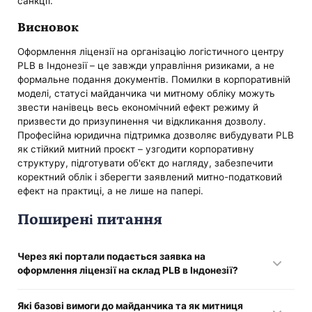
санкції.
Висновок
Оформлення ліцензії на організацію логістичного центру
PLB в Індонезії – це завжди управління ризиками, а не
формальне подання документів. Помилки в корпоративній
моделі, статусі майданчика чи митному обліку можуть
звести нанівець весь економічний ефект режиму й
призвести до призупинення чи відкликання дозволу.
Професійна юридична підтримка дозволяє вибудувати PLB
як стійкий митний проєкт – узгодити корпоративну
структуру, підготувати об'єкт до нагляду, забезпечити
коректний облік і зберегти заявлений митно-податковий
ефект на практиці, а не лише на папері.
Поширені питання
Через які портали подається заявка на
оформлення ліцензії на склад PLB в Індонезії?
Запит надсилається через митний електронний сервіс
Які базові вимоги до майданчика та як митниця
INSW. Він працює тільки у зв'язці з OSS, в якій