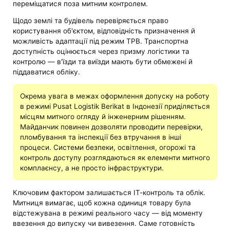
переміщатися поза митним контролем.
Щодо землі та будівель перевіряється право
користування об'єктом, відповідність призначення й
можливість адаптації під режим TPB. Транспортна
доступність оцінюється через призму логістики та
контролю — в'їзди та виїзди мають бути обмежені й
піддаватися обліку.
Окрема увага в межах оформлення допуску на роботу
в режимі Pusat Logistik Berikat в Індонезії приділяється
місцям митного огляду й інженерним рішенням.
Майданчик повинен дозволяти проводити перевірки,
пломбування та інспекції без втручання в інші
процеси. Системи безпеки, освітлення, огорожі та
контроль доступу розглядаються як елементи митного
комплаєнсу, а не просто інфраструктури.
Ключовим фактором залишається ІТ-контроль та облік.
Митниця вимагає, щоб кожна одиниця товару була
відстежувана в режимі реального часу — від моменту
ввезення до випуску чи вивезення. Саме готовність