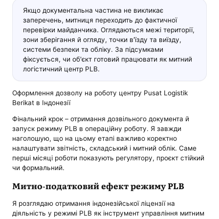
Якщо документальна частина не викликає
заперечень, митниця переходить до фактичної
перевірки майданчика. Оглядаються межі території,
зони зберігання й огляду, точки в'їзду та виїзду,
системи безпеки та обліку. За підсумками
фіксується, чи об'єкт готовий працювати як митний
логістичний центр PLB.
Оформлення дозволу на роботу центру Pusat Logistik
Berikat в Індонезії
Фінальний крок – отримання дозвільного документа й
запуск режиму PLB в операційну роботу. Я завжди
наголошую, що на цьому етапі важливо коректно
налаштувати звітність, складський і митний облік. Саме
перші місяці роботи показують регулятору, проєкт стійкий
чи формальний.
Митно-податковий ефект режиму PLB
Я розглядаю отримання індонезійської ліцензії на
діяльність у режимі PLB як інструмент управління митним