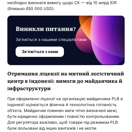
необхідно виконати вимогу щодо СК — від 10 млрд IDR
(близько 650 000 USD).
Виникли питання?
Зв’яжіться з нашими спеціалістами
Зв'яжіться з нами
Отримання ліцензії на митний логістичний
центр в Індонезії: вимоги до майданчика й
інфраструктури
При оформленні ліцензії на організацію майданчика PLB в
Індонезії оцінюється фізична й технологічна готовність
об'єкта. Майданчик повинен мати чітко визначені межі,
бути юридично оформленим і повністю контрольованим.
Для регулятора важливо, щоб товари під режимом PLB
були ізольовані від інших вантажів і не могли