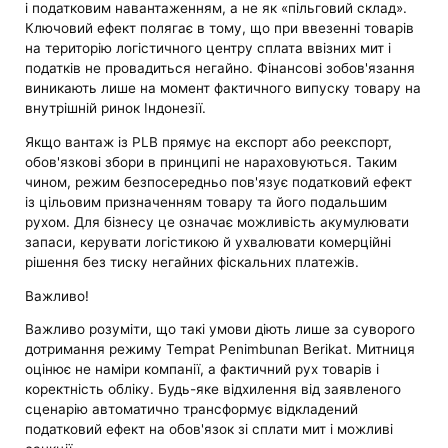
і податковим навантаженням, а не як «пільговий склад».
Ключовий ефект полягає в тому, що при ввезенні товарів
на територію логістичного центру сплата ввізних мит і
податків не провадиться негайно. Фінансові зобов'язання
виникають лише на момент фактичного випуску товару на
внутрішній ринок Індонезії.
Якщо вантаж із PLB прямує на експорт або реекспорт,
обов'язкові збори в принципі не нараховуються. Таким
чином, режим безпосередньо пов'язує податковий ефект
із цільовим призначенням товару та його подальшим
рухом. Для бізнесу це означає можливість акумулювати
запаси, керувати логістикою й ухвалювати комерційні
рішення без тиску негайних фіскальних платежів.
Важливо!
Важливо розуміти, що такі умови діють лише за суворого
дотримання режиму Tempat Penimbunan Berikat. Митниця
оцінює не наміри компанії, а фактичний рух товарів і
коректність обліку. Будь-яке відхилення від заявленого
сценарію автоматично трансформує відкладений
податковий ефект на обов'язок зі сплати мит і можливі