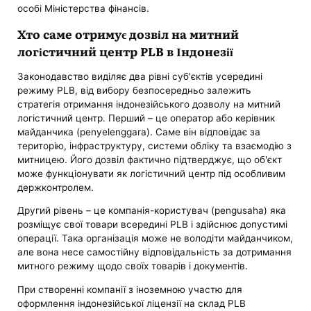
особі Міністерства фінансів.
Хто саме отримує дозвіл на митний
логістичний центр PLB в Індонезії
Законодавство виділяє два рівні суб'єктів усередині
режиму PLB, від вибору безпосередньо залежить
стратегія отримання індонезійського дозволу на митний
логістичний центр. Перший – це оператор або керівник
майданчика (penyelenggara). Саме він відповідає за
територію, інфраструктуру, системи обліку та взаємодію з
митницею. Його дозвіл фактично підтверджує, що об'єкт
може функціонувати як логістичний центр під особливим
держконтролем.
Другий рівень – це компанія-користувач (pengusaha) яка
розміщує свої товари всередині PLB і здійснює допустимі
операції. Така організація може не володіти майданчиком,
але вона несе самостійну відповідальність за дотримання
митного режиму щодо своїх товарів і документів.
При створенні компанії з іноземною участю для
оформлення індонезійської ліцензії на склад PLB