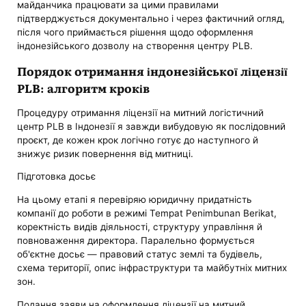
майданчика працювати за цими правилами
підтверджується документально і через фактичний огляд,
після чого приймається рішення щодо оформлення
індонезійського дозволу на створення центру PLB.
Порядок отримання індонезійської ліцензії
PLB: алгоритм кроків
Процедуру отримання ліцензії на митний логістичний
центр PLB в Індонезії я завжди вибудовую як послідовний
проєкт, де кожен крок логічно готує до наступного й
знижує ризик повернення від митниці.
Підготовка досьє
На цьому етапі я перевіряю юридичну придатність
компанії до роботи в режимі Tempat Penimbunan Berikat,
коректність видів діяльності, структуру управління й
повноваження директора. Паралельно формується
об'єктне досьє — правовий статус землі та будівель,
схема території, опис інфраструктури та майбутніх митних
зон.
Подання заяви на оформлення ліцензії на митний