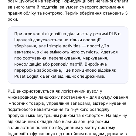
розміщуються на території юрисдикції без негайної сплати
ввізного мита й податків, за умови суворого дотримання
правил обліку та контролю. Термін зберігання становить 3
роки.
При отриманні ліцензії на діяльність у режимі PLB в
Індонезії допускаються не тільки операції
зберігання, але і simple activities — прості дії з
вантажем, які не змінюють його сутність. Йдеться
про сортування, перепакування, маркування,
консолідацію або розподіл партій. Виробнича
переробка заборонена, і це принципово відрізняє
Pusat Logistik Berikat від інших спецрежимів.
PLB використовується як логістичний вузол у
міжнародному ланцюжку постачання – для акумулювання
імпортних товарів, управління запасами, відтермінування
податкового навантаження та гнучкого розподілу
продукції між внутрішнім ринком та експортом. На відміну
від класичних складів або вільних зон цей режим
залишається повністю вбудованим у митну систему
Індонезії та функціонує під постійним наглядом держави в