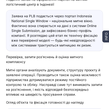
логістичний центр в Індонезії
Заявка на PLB подається через портал Indonesia
National Single Window – національне митне вікно.
Фактично вона спирається на дані з системи Online
Single Submission, де зафіксовано бізнес-профіль
INFO
компанії. Я розглядаю цей етап як технічну фіксацію
вже перевіреної моделі — будь-які невідповідності
між системами трактуються митницею як ризик.
Перевірка, запити роз'яснень й оцінка митного
комплаєнсу
Митні органи аналізують документи, структуру проєкту й
заявлені операції. Проводиться також оцінка можливості
підприємства дотримуватися режиму постійного
контролю та обліку. Насправді саме тут виникають запити
на роз'яснення, і якість відповідей безпосередньо
впливає на швидкість просування справи.
Огляд об'єкта та фіксація готовності до нагляду