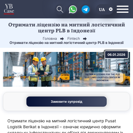
UA
Отримати ліцензію на митний логістичний
EN
центр PLB в Індонезії
CN
Головна
Fintech
Отримати ліцензію на митний логістичний центр PLB в Індонезії
06.01.2026
Замовити супровід
Отримати ліцензію на митний логістичний центр Pusat
Logistik Berikat в Індонезії – означає юридично оформити
складську інфраструктуру як об'єкт під держконтролем із