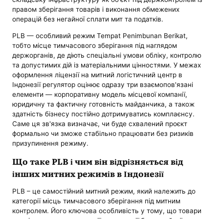
правом зберігання товарів і виконання обмежених
операцій без негайної сплати мит та податків.
PLB — особливий режим Tempat Penimbunan Berikat,
тобто місце тимчасового зберігання під наглядом
держорганів, де діють спеціальні умови обліку, контролю
та допустимих дій із матеріальними цінностями. У межах
оформлення ліцензії на митний логістичний центр в
Індонезії регулятор оцінює одразу три взаємопов'язані
елементи — корпоративну модель місцевої компанії,
юридичну та фактичну готовність майданчика, а також
здатність бізнесу постійно дотримуватись комплаєнсу.
Саме ця зв'язка визначає, чи буде схвалений проєкт
формально чи зможе стабільно працювати без ризиків
призупинення режиму.
Що таке PLB і чим він відрізняється від
інших митних режимів в Індонезії
PLB – це самостійний митний режим, який належить до
категорії місць тимчасового зберігання під митним
контролем. Його ключова особливість у тому, що товари