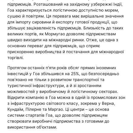
підприємців. Розташований на західному узбережжі Індії,
Гоа характеризується логістичною доступністю морем,
сушею й повітрям. Ця перевага має вирішальне значення
для імпорту сировини й експорту готової продукції, що
збільшує зацікавленість підприємців. Близькість до таких
великих портів, як Мормугао дозволяє підприємствам
швидко виходити на міжнародні ринки. Отже, це одна з
основних переваг для підприємців, що сприяє
прискоренню виробництва й постачання для міжнародної
торгівлі.
Протягом останніх п'яти років обсяг прямих іноземних
інвестицій у Гоа збільшився на 25%, що безпосередньо
пов'язано не тільки з розвитком транспортної та
туристичної інфраструктури, а й зі зростанням
можливостей у виробничому й логістичному секторах.
Відкрити компанію в Гоа можна в одній із промислових зон
з інфраструктурою світового класу, зокрема у Верна,
Кундаїм, Пілерне та Маргао. Ці центри – це основа
системи стартапів Гоа, що дозволяє підприємцям
створювати виробничі підприємства з готовими до
використання об'єктами.