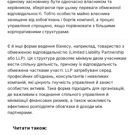
єдиному засновнику бути одночасно власником та
керівником, зберігаючи при цьому переваги обмеженої
відповідальності. Тобто особисте майно власника
захищене від зобов'язань і боргів компанії, а процес
управління спрощено, якщо порівнювати з більшими
корпоративними структурами.
Є й інші форми ведення бізнесу, наприклад, товариство з
обмеженою відповідальністю (Limited Liability Partnership
або LLP). Ця структура дозволяє мінімум двом учасникам
вести спільну діяльність, причому їх відповідальність
обмежена частками участі. LLP затребувані серед
професійних об'єднань, консультантів і невеликих
компаній, які цінують гнучкість управління й захист
особистих активів. Така форма підходить для організацій,
де важливим є поєднання спільного управління й
мінімізації фінансових ризиків, а також можливість
ефективно розподіляти обов'язки й доходи між
партнерами.
Читати також: