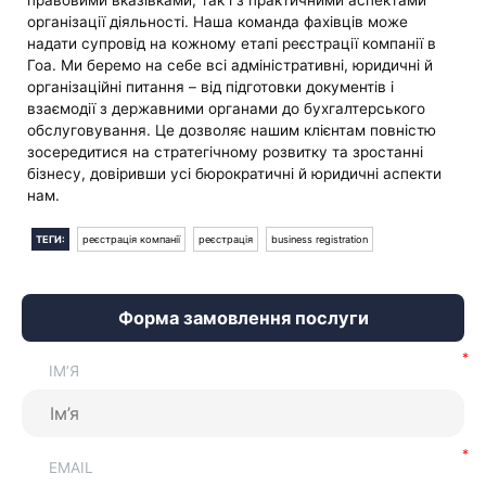
правовими вказівками, так і з практичними аспектами
організації діяльності. Наша команда фахівців може
надати супровід на кожному етапі реєстрації компанії в
Гоа. Ми беремо на себе всі адміністративні, юридичні й
організаційні питання – від підготовки документів і
взаємодії з державними органами до бухгалтерського
обслуговування. Це дозволяє нашим клієнтам повністю
зосередитися на стратегічному розвитку та зростанні
бізнесу, довіривши усі бюрократичні й юридичні аспекти
нам.
ТЕГИ:
реєстрація компанії
реєстрація
business registration
Форма замовлення послуги
ІМ’Я
EMAIL