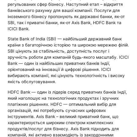
регульованих сфер бізнесу. Наступний етап – відкриття
банківського рахунку для вашої компанії. Послуги для
іноземного бізнесу пропонують як державні банки, як-от
SBI, так і приватні банки, як-от Axis Bank, HDFC Bank та
ICICI Bank.
State Bank of India (SBI) — найбільший державний банк
країни з багаторічною історією та широкою мережею філій.
SBI цінують за стабільність, доступність послуг і
зручність роботи для компаній будь-якого масштабу. ICICI
Bank — один із найбільших приватних банків Індії,
орієнтований на інновації й цифрові рішення. ICICI
вибирають компанії, які цінують технологічність і високу
якість обслуговування.
HDFC Bank — один із лідерів серед приватних банків Індії,
який наголошує на технологічних продуктах і зручних
платіжних рішеннях. HDFC — оптимальний вибір для
організацій, які потребують сучасних цифрових
інструментів. Axis Bank – великий приватний банк, що
характеризується широким спектром комплексних
продуктів/послуг для бізнесу. Axis Bank підходить для
компаній, які активно взаємодіють із закордонними