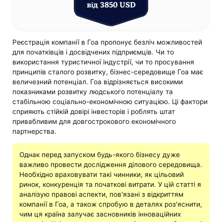
від 3850 USD
Реєстрація компанії в Гоа пропонує безліч можливостей
для початківців і досвідчених підприємців. Чи то
використання туристичної індустрії, чи то просування
принципів сталого розвитку, бізнес-середовище Гоа має
величезний потенціал. Гоа відрізняється високими
показниками розвитку людського потенціалу та
стабільною соціально-економічною ситуацією. Ці фактори
сприяють стійкій довірі інвесторів і роблять штат
привабливим для довгострокового економічного
партнерства.
Однак перед запуском будь-якого бізнесу дуже
важливо провести дослідження ділового середовища.
Необхідно враховувати такі чинники, як цільовий
ринок, конкуренція та початкові витрати. У цій статті я
аналізую правові аспекти, пов'язані з відкриттям
компанії в Гоа, а також спробую в деталях роз'яснити,
чим ця країна залучає засновників інноваційних