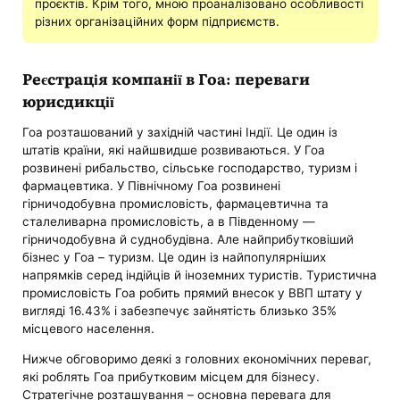
проєктів. Крім того, мною проаналізовано особливості
різних організаційних форм підприємств.
Реєстрація компанії в Гоа: переваги
юрисдикції
Гоа розташований у західній частині Індії. Це один із
штатів країни, які найшвидше розвиваються. У Гоа
розвинені рибальство, сільське господарство, туризм і
фармацевтика. У Північному Гоа розвинені
гірничодобувна промисловість, фармацевтична та
сталеливарна промисловість, а в Південному —
гірничодобувна й суднобудівна. Але найприбутковіший
бізнес у Гоа – туризм. Це один із найпопулярніших
напрямків серед індійців й іноземних туристів. Туристична
промисловість Гоа робить прямий внесок у ВВП штату у
вигляді 16.43% і забезпечує зайнятість близько 35%
місцевого населення.
Нижче обговоримо деякі з головних економічних переваг,
які роблять Гоа прибутковим місцем для бізнесу.
Стратегічне розташування – основна перевага для