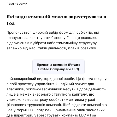
партнерами.
Які види компаній можна зареєструвати в
Гоа
Пропонується широкий вибір форм для суб'єктів, які
планують зареєструвати бізнес у Гоа, що дозволяє
підприємцям підібрати найоптимальнішу структуру
залежно від масштабів діяльності, планів розвитку.
Приватна компанія (Private
Limited Company або LLC)
найпоширеніший вид юридичної особи. Ця форма поєднує
в собі простоту управління й надійний захист для
власників, оскільки засновники несуть відповідальність
лише в межах внесеного статутного капіталу, що
унеможливлює загрозу особистим активам у разі
фінансових труднощів компанії. Щоб відкрити компанію в
Гоа у формі LLC, потрібен щонайменше один засновник і
два директори. Зареєструвати компанію LLC у Гоа