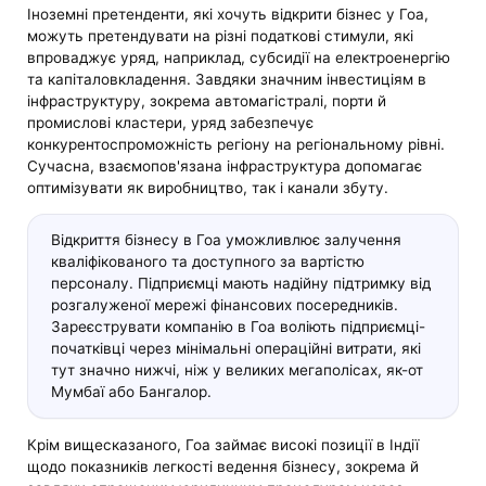
Іноземні претенденти, які хочуть відкрити бізнес у Гоа,
можуть претендувати на різні податкові стимули, які
впроваджує уряд, наприклад, субсидії на електроенергію
та капіталовкладення. Завдяки значним інвестиціям в
інфраструктуру, зокрема автомагістралі, порти й
промислові кластери, уряд забезпечує
конкурентоспроможність регіону на регіональному рівні.
Сучасна, взаємопов'язана інфраструктура допомагає
оптимізувати як виробництво, так і канали збуту.
Відкриття бізнесу в Гоа уможливлює залучення
кваліфікованого та доступного за вартістю
персоналу. Підприємці мають надійну підтримку від
розгалуженої мережі фінансових посередників.
Зареєструвати компанію в Гоа воліють підприємці-
початківці через мінімальні операційні витрати, які
тут значно нижчі, ніж у великих мегаполісах, як-от
Мумбаї або Бангалор.
Крім вищесказаного, Гоа займає високі позиції в Індії
щодо показників легкості ведення бізнесу, зокрема й