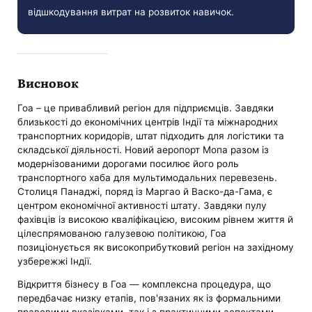
відшкодування витрат на розвиток навичок.
Висновок
Гоа – це привабливий регіон для підприємців. Завдяки
близькості до економічних центрів Індії та міжнародних
транспортних коридорів, штат підходить для логістики та
складської діяльності. Новий аеропорт Мопа разом із
модернізованими дорогами посилює його роль
транспортного хаба для мультимодальних перевезень.
Столиця Панаджі, поряд із Маргао й Васко-да-Гама, є
центром економічної активності штату. Завдяки пулу
фахівців із високою кваліфікацією, високим рівнем життя й
цілеспрямованою галузевою політикою, Гоа
позиціонується як високоприбутковий регіон на західному
узбережжі Індії.
Відкриття бізнесу в Гоа — комплексна процедура, що
передбачає низку етапів, пов'язаних як із формальними