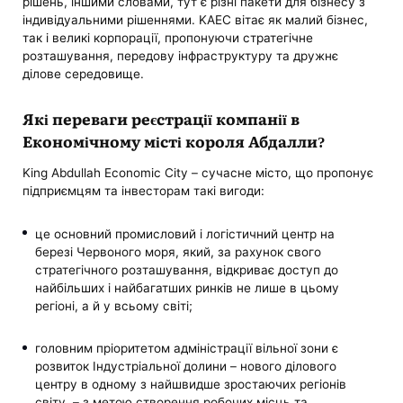
рішень, іншими словами, тут є різні пакети для бізнесу з
індивідуальними рішеннями. KAEC вітає як малий бізнес,
так і великі корпорації, пропонуючи стратегічне
розташування, передову інфраструктуру та дружнє
ділове середовище.
Які переваги реєстрації компанії в
Економічному місті короля Абдалли?
King Abdullah Economic City – сучасне місто, що пропонує
підприємцям та інвесторам такі вигоди:
це основний промисловий і логістичний центр на
березі Червоного моря, який, за рахунок свого
стратегічного розташування, відкриває доступ до
найбільших і найбагатших ринків не лише в цьому
регіоні, а й у всьому світі;
головним пріоритетом адміністрації вільної зони є
розвиток Індустріальної долини – нового ділового
центру в одному з найшвидше зростаючих регіонів
світу, – з метою створення робочих місць та