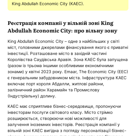
King Abdullah Economic City (KAEC).
Реєстрація компанії у вільній зоні King
Abdullah Economic City: про вільну зону
King Abdullah Economic City – одне з найбільших у світі
міст, головними джерелами фінансування якого є приватні
інвестиції. Розташоване місто в західній частині
Королівства Саудівська Аравія. Зона KAEC була запущена
(разом із трьома іншими особливими економічними
зонами) у квітні 2023 року. Emaar, The Economic City (EEC)
є генеральним забудовником міста. Інфраструктура KAEC
включає порт короля Абдалли, житлові райони,
залізничний район Харамайн та Промислову
(Індустріальну) долину.
KAEC має сприятливе бізнес-середовище, пропонуючи
інвесторам послуги світового класу. Місто стрімко
розширюється, створюючи нові можливості для
залучення іноземних інвесторів. Реєстрація компанії у
вільній зоні KAEC вигідна з погляду персоналізації бізнес-