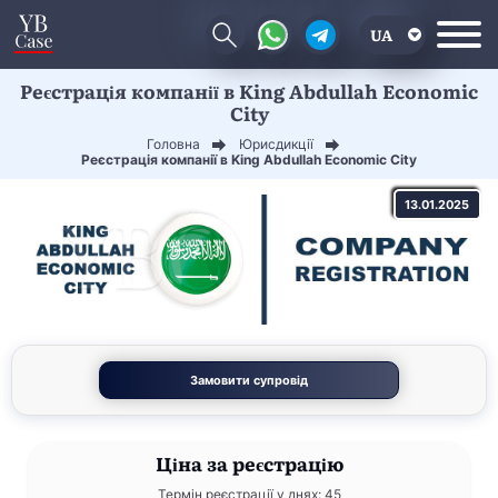
UA
Реєстрація компанії в King Abdullah Economic
EN
City
CN
Головна
Юрисдикції
Реєстрація компанії в King Abdullah Economic City
13.01.2025
Замовити супровід
Ціна
за реєстрацію
Термін реєстрації у днях: 45